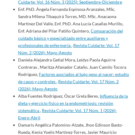
Cuidarte: Vol. 16 Núm. 3 (2025): Septiembre-Diciembre
Enf. PhD. Ángela Fernanda Espinosa Aranzales, MSc.
Sandra Milena Tibaquirá Torres, MD. MSc. Anacaona
Martínez Del Valle, Enf. PhD. Ana Lucía Casallas Murillo,
Enf. Adriana del Pilar Patiño Quintero,
Comparación del
cuidado básico y especializado entre auxiliares y
profesionales de enfermería
,
Revista Cuidarte: Vol. 17
Núm. 2 (2026): Mayo-Agosto
Daniela Alejandra Getial Mora, Leidys Paola Aguirre
Contreras , Maritza Afanador Cataño, Juan Camilo Tocora
Rodríguez,
Factores asociados al bajo peso al nacer: estudio
de casos y controles
,
Revista Cuidarte: Vol. 17 Núm. 2
(2026): Mayo-Agosto
Alba Fuentes Rodríguez, Óscar Grela Beres,
Influencia de la
dieta y ejercicio físico en la endometriosis: revisión
sistemática
,
Revista Cuidarte: Vol. 17 Núm. 1 (2026):
Enero-Abril
Damaris Angélica Palomino-Alzate, Jhon Edinson Basto-
Rueda, Kenia Yoelis Martínez-Torres, Javier Mauricio