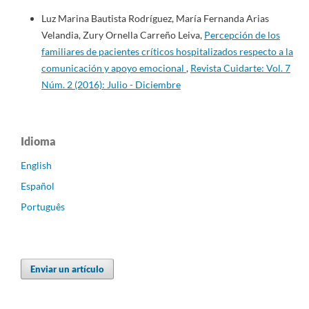
Luz Marina Bautista Rodríguez, María Fernanda Arias
Velandia, Zury Ornella Carreño Leiva,
Percepción de los
familiares de pacientes críticos hospitalizados respecto a la
comunicación y apoyo emocional
,
Revista Cuidarte: Vol. 7
Núm. 2 (2016): Julio - Diciembre
Idioma
English
Español
Português
Enviar un artículo