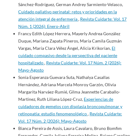
Sánchez-Rodríguez, German Andrey Sarmiento-Velasco,
Cuidado paliativo perinatal: retos y prioridades en la
atención integral de enfermería
,
Revista Cuidarte: Vol. 17
Núm. 1 (2026): Enero-Abril
Francy Edith López Herrera, Mayerly Andrea González
Duque, Mariana Zapata Pineros, María Camila Guzmán
Vargas, María Clara Vélez Ángel, Alicia Krikorian,
El
cuidado compasivo desde la perspectiva del paciente
hospitalizado
,
Revista Cuidarte: Vol. 17 Núm. 2 (2026):
Mayo-Agosto
Sonia Esperanza Guevara Suta, Nathalya Casallas
Hernández, Adriana Marcela Monroy Garzón, Olivia
Margarita Narváez-Rumié, Gilma Jeannette Caraballo-
Martinez, Ruth Liliana López-Cruz,
Experiencias de
cuidadores de gemelos con displasia broncopulmonar y
retinopatía: estudio fenomenológico
,
Revista Cuidarte:
Vol. 17 Núm. 2 (2026): Mayo-Agosto
Bianca Pereira de Assis, Laura Cavalaro, Bruno Bomfim
Fernandes, Camila Juliana Ferreira Molina, Raiane Caroline