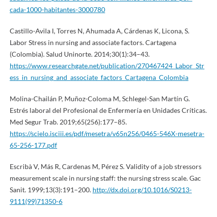
cada-1000-habitantes-3000780
Castillo-Avila I, Torres N, Ahumada A, Cárdenas K, Licona, S.
Labor Stress in nursing and associate factors. Cartagena
(Colombia). Salud Uninorte. 2014;30(1):34–43.
https://www.researchgate.net/publication/270467424_Labor_Str
ess_in_nursing_and_associate_factors_Cartagena_Colombia
Molina-Chailán P, Muñoz-Coloma M, Schlegel-San Martín G.
Estrés laboral del Profesional de Enfermería en Unidades Críticas.
Med Segur Trab. 2019;65(256):177–85.
https://scielo.isciii.es/pdf/mesetra/v65n256/0465-546X-mesetra-
65-256-177.pdf
Escribà V, Más R, Cardenas M, Pérez S. Validity of a job stressors
measurement scale in nursing staff: the nursing stress scale. Gac
Sanit. 1999;13(3):191–200.
http://dx.doi.org/10.1016/S0213-
9111(99)71350-6