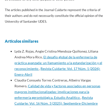
The articles published in the Journal Cuidarte represent the criteria of
their authors and do not necessarily constitute the official opinion of the
University of Santander UDES.
Artículos similares
Lyda Z. Rojas, Angie Cristina Mendoza-Quiñonez, Liliana
Andrea Mora Rico,
El desafío global de la enfermería de
práctica avanzada: un llamamiento a la estandarización y el
reconocimiento
,
Revista Cuidarte: Vol. 17 Núm. 1 (2026):
Enero-Abril
Claudia Consuelo Torres Contreras, Albeiro Vargas
Romero,
Calidad de vida y factores asociados en personas
mayores institucionalizadas: implicaciones para la
enfermería gerontológica. Estudio Analítico
,
Revista
Cuidarte: Vol. 16 Núm. 3 (2025): Septiembre-Diciembre