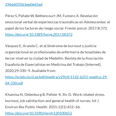
296d6f250cbee0e65ed
Pérez S, Peñate W, Bethencourt JM, Fumero A. Revelación
emocional verbal de experiencias traumáticas en Adolescentes: el
papel de los factores de riesgo social. Frente. psicol. 2017;8:372.
https://doi.org/10.3389/fpsyg.2017.00372
Vásquez E, Aranda C, et al.Síndrome de burnout y justicia
organizacional en profesionales de enfermería de hospitales de
tercer nivel en la ciudad de Medellín. Revista de la Asociación
Española de Especialistas en Medicina del Trabajo [Internet].
2020;29:330–9. Available from:
https://scielo.isciii.es/pdf/medtra/v29n4/1132-6255-medtra-29-
04-330.pdf
Khamisa N, Oldenburg B, Peltzer K, Ilic D. Work related stress,
burnout, job satisfaction and general health of nurses. Int J
Environ Res Public Health. 2015;12(1):652–66.
https://doi.org/10.3390/ijerph120100652