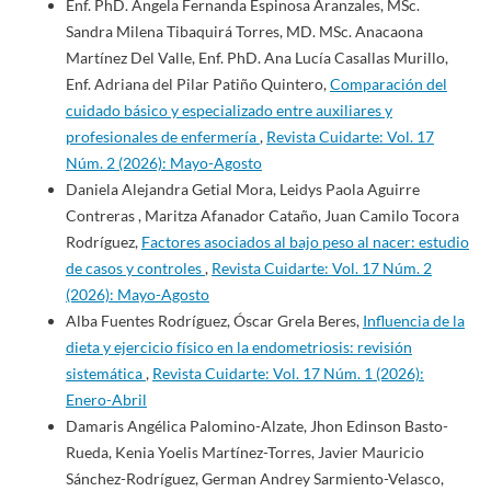
Enf. PhD. Ángela Fernanda Espinosa Aranzales, MSc.
Sandra Milena Tibaquirá Torres, MD. MSc. Anacaona
Martínez Del Valle, Enf. PhD. Ana Lucía Casallas Murillo,
Enf. Adriana del Pilar Patiño Quintero,
Comparación del
cuidado básico y especializado entre auxiliares y
profesionales de enfermería
,
Revista Cuidarte: Vol. 17
Núm. 2 (2026): Mayo-Agosto
Daniela Alejandra Getial Mora, Leidys Paola Aguirre
Contreras , Maritza Afanador Cataño, Juan Camilo Tocora
Rodríguez,
Factores asociados al bajo peso al nacer: estudio
de casos y controles
,
Revista Cuidarte: Vol. 17 Núm. 2
(2026): Mayo-Agosto
Alba Fuentes Rodríguez, Óscar Grela Beres,
Influencia de la
dieta y ejercicio físico en la endometriosis: revisión
sistemática
,
Revista Cuidarte: Vol. 17 Núm. 1 (2026):
Enero-Abril
Damaris Angélica Palomino-Alzate, Jhon Edinson Basto-
Rueda, Kenia Yoelis Martínez-Torres, Javier Mauricio
Sánchez-Rodríguez, German Andrey Sarmiento-Velasco,