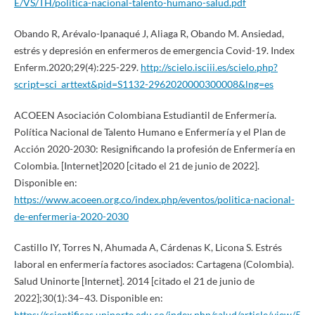
E/VS/TH/politica-nacional-talento-humano-salud.pdf
Obando R, Arévalo-Ipanaqué J, Aliaga R, Obando M. Ansiedad,
estrés y depresión en enfermeros de emergencia Covid-19. Index
Enferm.2020;29(4):225-229.
http://scielo.isciii.es/scielo.php?
script=sci_arttext&pid=S1132-2962020000300008&lng=es
ACOEEN Asociación Colombiana Estudiantil de Enfermería.
Política Nacional de Talento Humano e Enfermería y el Plan de
Acción 2020-2030: Resignificando la profesión de Enfermería en
Colombia. [Internet]2020 [citado el 21 de junio de 2022].
Disponible en:
https://www.acoeen.org.co/index.php/eventos/politica-nacional-
de-enfermeria-2020-2030
Castillo IY, Torres N, Ahumada A, Cárdenas K, Licona S. Estrés
laboral en enfermería factores asociados: Cartagena (Colombia).
Salud Uninorte [Internet]. 2014 [citado el 21 de junio de
2022];30(1):34–43. Disponible en:
https://rcientificas.uninorte.edu.co/index.php/salud/article/view/5