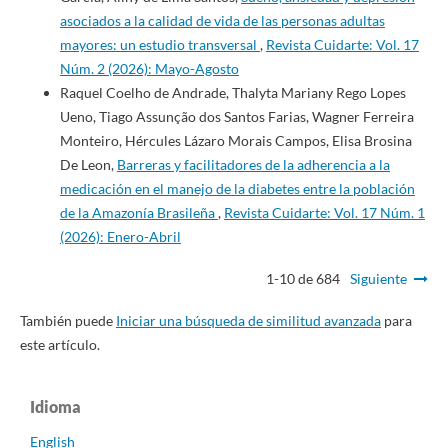
asociados a la calidad de vida de las personas adultas
mayores: un estudio transversal
,
Revista Cuidarte: Vol. 17
Núm. 2 (2026): Mayo-Agosto
Raquel Coelho de Andrade, Thalyta Mariany Rego Lopes
Ueno, Tiago Assunção dos Santos Farias, Wagner Ferreira
Monteiro, Hércules Lázaro Morais Campos, Elisa Brosina
De Leon,
Barreras y facilitadores de la adherencia a la
medicación en el manejo de la diabetes entre la población
de la Amazonía Brasileña
,
Revista Cuidarte: Vol. 17 Núm. 1
(2026): Enero-Abril
1-10 de 684
Siguiente
También puede
Iniciar una búsqueda de similitud avanzada
para
este artículo.
Idioma
English