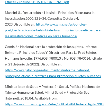
EthicalGuideline_SP_INTERIOR-FINAL.pdf
Manzini JL. Declaración e Helsinki: Principios éticos para la
investigación.2000;321–34. Consulta: Octubre 4,
2023.Disponible en:
https://www.wma.net/es/policies-
post/declaracion-de-helsinki-de-la-amm-principios-eticos-para-
las-investigaciones-medicas-en-seres-humanos/
Comisión Nacional para la protección de los sujetos. Informe
Belmont. Principios Eticos Y Directrices Para La Prot Sujetos
Humanos Investig. 1976;(OS) 780013 y No. (OS) 78-0014. [citado
el 21 de junio de 2022]. Disponible en:
https://www.paho.org/es/documentos/informe-belmont-
principios-eticos-directrices-para-proteccion-sujetos-humanos
Ministerio de de Salud y Protección Social. Política Nacional de
Talento Humano en Salud. Minist Salud y Protección Soc
[Internet]. 2018;84. Available from:
https://www.minsalud.gov.co/sites/rid/Lists/BibliotecaDigital/RID