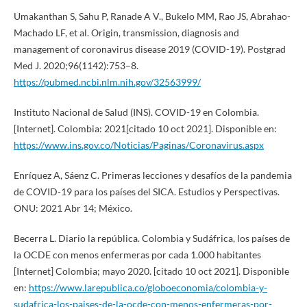
Umakanthan S, Sahu P, Ranade A V., Bukelo MM, Rao JS, Abrahao-
Machado LF, et al. Origin, transmission, diagnosis and
management of coronavirus disease 2019 (COVID-19). Postgrad
Med J. 2020;96(1142):753–8.
https://pubmed.ncbi.nlm.nih.gov/32563999/
Instituto Nacional de Salud (INS). COVID-19 en Colombia.
[Internet]. Colombia: 2021[citado 10 oct 2021]. Disponible en:
https://www.ins.gov.co/Noticias/Paginas/Coronavirus.aspx
Enríquez A, Sáenz C. Primeras lecciones y desafíos de la pandemia
de COVID-19 para los países del SICA. Estudios y Perspectivas.
ONU: 2021 Abr 14; México.
Becerra L. Diario la república. Colombia y Sudáfrica, los países de
la OCDE con menos enfermeras por cada 1.000 habitantes
[Internet] Colombia; mayo 2020. [citado 10 oct 2021]. Disponible
en:
https://www.larepublica.co/globoeconomia/colombia-y-
sudafrica-los-paises-de-la-ocde-con-menos-enfermeras-por-