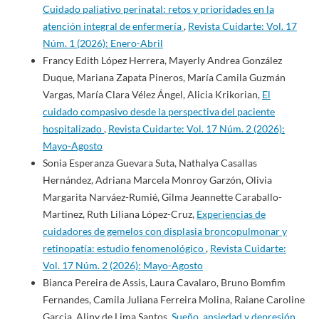
Cuidado paliativo perinatal: retos y prioridades en la
atención integral de enfermería
,
Revista Cuidarte: Vol. 17
Núm. 1 (2026): Enero-Abril
Francy Edith López Herrera, Mayerly Andrea González
Duque, Mariana Zapata Pineros, María Camila Guzmán
Vargas, María Clara Vélez Ángel, Alicia Krikorian,
El
cuidado compasivo desde la perspectiva del paciente
hospitalizado
,
Revista Cuidarte: Vol. 17 Núm. 2 (2026):
Mayo-Agosto
Sonia Esperanza Guevara Suta, Nathalya Casallas
Hernández, Adriana Marcela Monroy Garzón, Olivia
Margarita Narváez-Rumié, Gilma Jeannette Caraballo-
Martinez, Ruth Liliana López-Cruz,
Experiencias de
cuidadores de gemelos con displasia broncopulmonar y
retinopatía: estudio fenomenológico
,
Revista Cuidarte:
Vol. 17 Núm. 2 (2026): Mayo-Agosto
Bianca Pereira de Assis, Laura Cavalaro, Bruno Bomfim
Fernandes, Camila Juliana Ferreira Molina, Raiane Caroline
Garcia, Aliny de Lima Santos,
Sueño, ansiedad y depresión