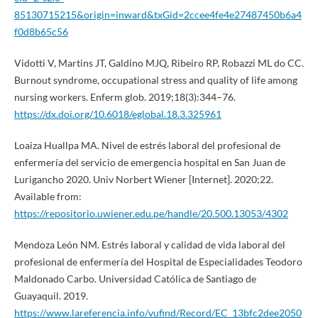
85130715215&origin=inward&txGid=2ccee4fe4e27487450b6a4
f0d8b65c56
Vidotti V, Martins JT, Galdino MJQ, Ribeiro RP, Robazzi ML do CC.
Burnout syndrome, occupational stress and quality of life among
nursing workers. Enferm glob. 2019;18(3):344–76.
https://dx.doi.org/10.6018/eglobal.18.3.325961
Loaiza Huallpa MA. Nivel de estrés laboral del profesional de
enfermería del servicio de emergencia hospital en San Juan de
Lurigancho 2020. Univ Norbert Wiener [Internet]. 2020;22.
Available from:
https://repositorio.uwiener.edu.pe/handle/20.500.13053/4302
Mendoza León NM. Estrés laboral y calidad de vida laboral del
profesional de enfermería del Hospital de Especialidades Teodoro
Maldonado Carbo. Universidad Católica de Santiago de
Guayaquil. 2019.
https://www.lareferencia.info/vufind/Record/EC_13bfc2dee2050