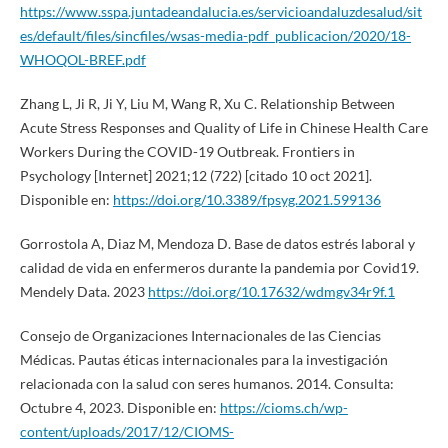
https://www.sspa.juntadeandalucia.es/servicioandaluzdesalud/sit
es/default/files/sincfiles/wsas-media-pdf_publicacion/2020/18-
WHOQOL-BREF.pdf
Zhang L, Ji R, Ji Y, Liu M, Wang R, Xu C. Relationship Between
Acute Stress Responses and Quality of Life in Chinese Health Care
Workers During the COVID-19 Outbreak. Frontiers in
Psychology [Internet] 2021;12 (722) [citado 10 oct 2021].
Disponible en:
https://doi.org/10.3389/fpsyg.2021.599136
Gorrostola A, Diaz M, Mendoza D. Base de datos estrés laboral y
calidad de vida en enfermeros durante la pandemia por Covid19.
Mendely Data. 2023
https://doi.org/10.17632/wdmgv34r9f.1
Consejo de Organizaciones Internacionales de las Ciencias
Médicas. Pautas éticas internacionales para la investigación
relacionada con la salud con seres humanos. 2014. Consulta:
Octubre 4, 2023. Disponible en:
https://cioms.ch/wp-
content/uploads/2017/12/CIOMS-