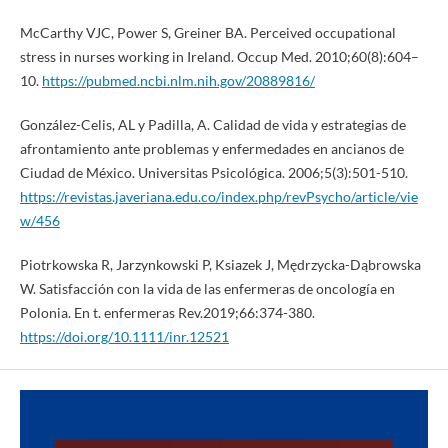
McCarthy VJC, Power S, Greiner BA. Perceived occupational
stress in nurses working in Ireland. Occup Med. 2010;60(8):604–
10.
https://pubmed.ncbi.nlm.nih.gov/20889816/
González-Celis, AL y Padilla, A. Calidad de vida y estrategias de
afrontamiento ante problemas y enfermedades en ancianos de
Ciudad de México. Universitas Psicológica. 2006;5(3):501-510.
https://revistas.javeriana.edu.co/index.php/revPsycho/article/vie
w/456
Piotrkowska R, Jarzynkowski P, Ksiazek J, Mędrzycka-Dąbrowska
W. Satisfacción con la vida de las enfermeras de oncología en
Polonia. En t. enfermeras Rev.2019;66:374-380.
https://doi.org/10.1111/inr.12521