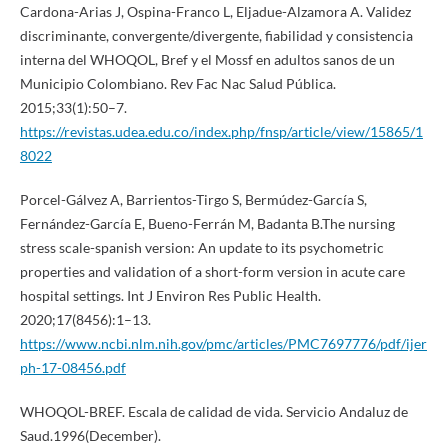
Cardona-Arias J, Ospina-Franco L, Eljadue-Alzamora A. Validez
discriminante, convergente/divergente, fiabilidad y consistencia
interna del WHOQOL, Bref y el Mossf en adultos sanos de un
Municipio Colombiano. Rev Fac Nac Salud Pública.
2015;33(1):50–7.
https://revistas.udea.edu.co/index.php/fnsp/article/view/15865/1
8022
Porcel-Gálvez A, Barrientos-Tirgo S, Bermúdez-García S,
Fernández-García E, Bueno-Ferrán M, Badanta B.The nursing
stress scale-spanish version: An update to its psychometric
properties and validation of a short-form version in acute care
hospital settings. Int J Environ Res Public Health.
2020;17(8456):1–13.
https://www.ncbi.nlm.nih.gov/pmc/articles/PMC7697776/pdf/ijer
ph-17-08456.pdf
WHOQOL-BREF. Escala de calidad de vida. Servicio Andaluz de
Saud.1996(December).