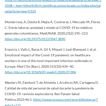
333#:~:text=https%3A//rcientificas.uninorte.edu.co/index.php/sal
ud/article/view/5333
Monterrosa, A, Dávila R, Mejía A, Contreras J, Mercado M, Flórez
C. Estrés laboral, ansiedad y miedo al COVID-19 en médicos
generales colombianos. MedUNAB. 2020;23(2):195–213.
https://doi.org/10.29375/01237047.3890
Erquicia J, Valls L, Barja A, Gil S, Miquel J, Leal-Blanquet J, et al.
Emotional impact of the Covid-19 pandemic on healthcare
workers in one of the most important infection outbreaks in
Europe. Med Clin (Barc). 2020;155(10):434–40.
https://doi.org/10.1016%2Fj.medcli.2020.07.006
Wauters M, Zamboni T, de Almeida J, Arcêncio RA, Cartagena D.
Calidad de vida del personal de salud durante la pandemia de
COVID-19: revisión exploratoria. Rev Panam Salud
Pública.2022;46:1.
https://www.scopus.com/record/display.uri?
eid=2-s2.0-