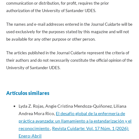
communication or distribution, for profit, requires the prior
authorization of the University of Santander UDES.
The names and e-mail addresses entered in the Journal Cuidarte will be
used exclusively for the purposes stated by this magazine and will not
be available for any other purpose or other person.
The articles published in the Journal Cuidarte represent the criteria of
their authors and do not necessarily constitute the official opinion of the
University of Santander UDES.
Artículos similares
Lyda Z. Rojas, Angie Cristina Mendoza-Quiñonez, Liliana
Andrea Mora Rico,
El desafío global de la enfermería de
práctica avanzada: un llamamiento a la estandarización y el
reconocimiento
,
Revista Cuidarte: Vol. 17 Núm. 1 (2026):
Enero-Abril