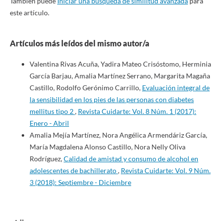
También puede
Iniciar una búsqueda de similitud avanzada
para
este artículo.
Artículos más leídos del mismo autor/a
Valentina Rivas Acuña, Yadira Mateo Crisóstomo, Herminia
García Barjau, Amalia Martínez Serrano, Margarita Magaña
Castillo, Rodolfo Gerónimo Carrillo,
Evaluación integral de
la sensibilidad en los pies de las personas con diabetes
mellitus tipo 2
,
Revista Cuidarte: Vol. 8 Núm. 1 (2017):
Enero - Abril
Amalia Mejía Martínez, Nora Angélica Armendáriz García,
María Magdalena Alonso Castillo, Nora Nelly Oliva
Rodríguez,
Calidad de amistad y consumo de alcohol en
adolescentes de bachillerato
,
Revista Cuidarte: Vol. 9 Núm.
3 (2018): Septiembre - Diciembre