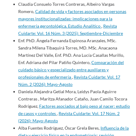
Claudia Consuelo Torres Contreras, Albeiro Vargas
Romero,
Calidad de vida y factores asociados en personas
mayores institucionalizadas: implicaciones para la
enfermería gerontológica. Estudio Analítico
,
Revista
Cuidarte: Vol. 16 Núm. 3 (2025): Septiembre-Diciembre
Enf. PhD. Ángela Fernanda Espinosa Aranzales, MSc.
Sandra Milena Tibaquirá Torres, MD. MSc. Anacaona
Martínez Del Valle, Enf. PhD. Ana Lucía Casallas Murillo,
Enf. Adriana del Pilar Patiño Quintero,
Comparación del
cuidado básico y especializado entre auxiliares y
profesionales de enfermería
,
Revista Cuidarte: Vol. 17
Núm. 2 (2026): Mayo-Agosto
Daniela Alejandra Getial Mora, Leidys Paola Aguirre
Contreras , Maritza Afanador Cataño, Juan Camilo Tocora
Rodríguez,
Factores asociados al bajo peso al nacer: estudio
de casos y controles
,
Revista Cuidarte: Vol. 17 Núm. 2
(2026): Mayo-Agosto
Alba Fuentes Rodríguez, Óscar Grela Beres,
Influencia de la
dieta y ejercicio físico en la endometriosis: revisión