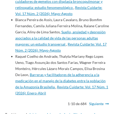
cuidadores de gemelos con displasia broncopulmonar y
retinopatía: estudio fenomenológico
,
Revista Cuidarte:
Vol. 17 Núm. 2 (2026): Mayo-Agosto
Bianca Pereira de Assis, Laura Cavalaro, Bruno Bomfim
Fernandes, Camila Juliana Ferreira Molina, Raiane Caroline
Garcia, Aliny de Lima Santos,
Sueño, ansiedad y depresión
asociados a la calidad de vida de las personas adultas
mayores: un estudio transversal
,
Revista Cuidarte: Vol. 17
Núm. 2 (2026): Mayo-Agosto
Raquel Coelho de Andrade, Thalyta Mariany Rego Lopes
Ueno, Tiago Assunção dos Santos Farias, Wagner Ferreira
Monteiro, Hércules Lázaro Morais Campos, Elisa Brosina
De Leon,
Barreras y facilitadores de la adherencia a la
medicación en el manejo de la diabetes entre la población
de la Amazonía Brasileña
,
Revista Cuidarte: Vol. 17 Núm. 1
(2026): Enero-Abril
1-10 de 684
Siguiente