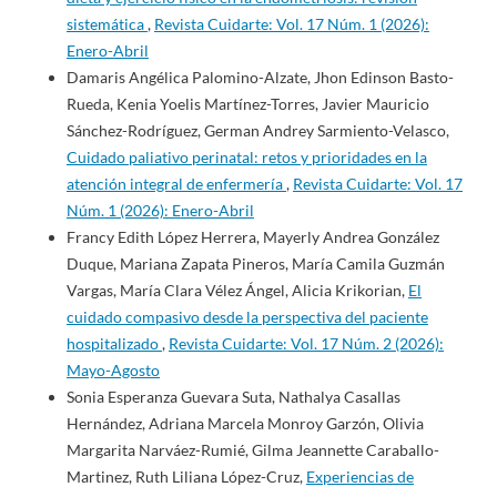
sistemática
,
Revista Cuidarte: Vol. 17 Núm. 1 (2026):
Enero-Abril
Damaris Angélica Palomino-Alzate, Jhon Edinson Basto-
Rueda, Kenia Yoelis Martínez-Torres, Javier Mauricio
Sánchez-Rodríguez, German Andrey Sarmiento-Velasco,
Cuidado paliativo perinatal: retos y prioridades en la
atención integral de enfermería
,
Revista Cuidarte: Vol. 17
Núm. 1 (2026): Enero-Abril
Francy Edith López Herrera, Mayerly Andrea González
Duque, Mariana Zapata Pineros, María Camila Guzmán
Vargas, María Clara Vélez Ángel, Alicia Krikorian,
El
cuidado compasivo desde la perspectiva del paciente
hospitalizado
,
Revista Cuidarte: Vol. 17 Núm. 2 (2026):
Mayo-Agosto
Sonia Esperanza Guevara Suta, Nathalya Casallas
Hernández, Adriana Marcela Monroy Garzón, Olivia
Margarita Narváez-Rumié, Gilma Jeannette Caraballo-
Martinez, Ruth Liliana López-Cruz,
Experiencias de