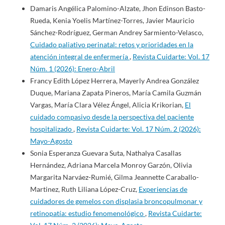
Damaris Angélica Palomino-Alzate, Jhon Edinson Basto-
Rueda, Kenia Yoelis Martínez-Torres, Javier Mauricio
Sánchez-Rodríguez, German Andrey Sarmiento-Velasco,
Cuidado paliativo perinatal: retos y prioridades en la
atención integral de enfermería
,
Revista Cuidarte: Vol. 17
Núm. 1 (2026): Enero-Abril
Francy Edith López Herrera, Mayerly Andrea González
Duque, Mariana Zapata Pineros, María Camila Guzmán
Vargas, María Clara Vélez Ángel, Alicia Krikorian,
El
cuidado compasivo desde la perspectiva del paciente
hospitalizado
,
Revista Cuidarte: Vol. 17 Núm. 2 (2026):
Mayo-Agosto
Sonia Esperanza Guevara Suta, Nathalya Casallas
Hernández, Adriana Marcela Monroy Garzón, Olivia
Margarita Narváez-Rumié, Gilma Jeannette Caraballo-
Martinez, Ruth Liliana López-Cruz,
Experiencias de
cuidadores de gemelos con displasia broncopulmonar y
retinopatía: estudio fenomenológico
,
Revista Cuidarte: