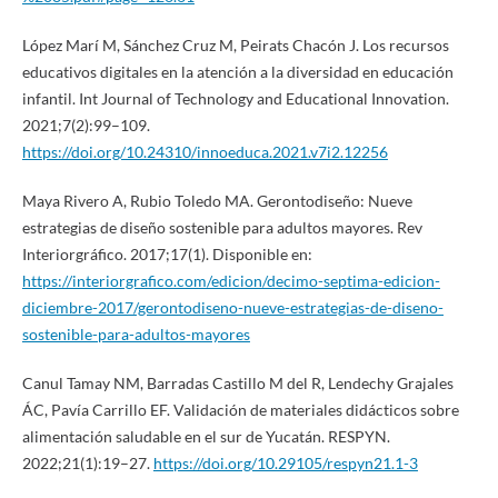
López Marí M, Sánchez Cruz M, Peirats Chacón J. Los recursos
educativos digitales en la atención a la diversidad en educación
infantil. Int Journal of Technology and Educational Innovation.
2021;7(2):99–109.
https://doi.org/10.24310/innoeduca.2021.v7i2.12256
Maya Rivero A, Rubio Toledo MA. Gerontodiseño: Nueve
estrategias de diseño sostenible para adultos mayores. Rev
Interiorgráfico. 2017;17(1). Disponible en:
https://interiorgrafico.com/edicion/decimo-septima-edicion-
diciembre-2017/gerontodiseno-nueve-estrategias-de-diseno-
sostenible-para-adultos-mayores
Canul Tamay NM, Barradas Castillo M del R, Lendechy Grajales
ÁC, Pavía Carrillo EF. Validación de materiales didácticos sobre
alimentación saludable en el sur de Yucatán. RESPYN.
2022;21(1):19–27.
https://doi.org/10.29105/respyn21.1-3