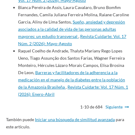
Vol. 17 Núm. 2 (2026): Mayo-Agosto
Bianca Pereira de Assis, Laura Cavalaro, Bruno Bomfim
Fernandes, Camila Juliana Ferreira Molina, Raiane Caroline
Garcia, Aliny de Lima Santos,
Sueño, ansiedad y depresión
asociados a la calidad de vida de las personas adultas
mayores: un estudio transversal
,
Revista Cuidarte: Vol. 17
Núm. 2 (2026): Mayo-Agosto
Raquel Coelho de Andrade, Thalyta Mariany Rego Lopes
Ueno, Tiago Assunção dos Santos Farias, Wagner Ferreira
Monteiro, Hércules Lázaro Morais Campos, Elisa Brosina
De Leon,
Barreras y facilitadores de la adherencia a la
medicación en el manejo de la diabetes entre la población
de la Amazonía Brasileña
,
Revista Cuidarte: Vol. 17 Núm. 1
(2026): Enero-Abril
1-10 de 684
Siguiente
También puede
Iniciar una búsqueda de similitud avanzada
para
este artículo.