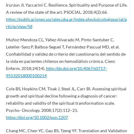
Irurzun JI, Yaccarini C. Resilience, Spirituality and Purpose of Life.
A review of the state of the art. PSOCIAL. 2018;4(2):66.
https://publicaciones.sociales.uba.ar/index.php/psicologiasocial/a
rticle/view/58
Muñoz-Mendoza CL, Yáñez-Alvarado M, Pinto-Santuber C,
Letelier-Sanz P, Balboa-Seguel T, Fernández-Pascual MD, et al.
Confiabilidad y validez de criterio del cuestionario del sentido de
la vida en pacientes chilenos en hemodiálisis crónica. Cienc
Enferm. 2018;24(14).
http://dx.doi.org/10.4067/s0717-
95532018000100214
Cole BS, Hopkins CM, Tisak J, Steel JL, Carr BI. Assessing spiritual
growth and spiritual decline following a diagnosis of cancer:
reliability and validity of the spiritual transformation scale.
Psycho- Oncology. 2008;17(2):112–21.
https://doi.org/10.1002/pon.1207
Chang MC, Chen YC, Gau BS, Tzeng YF. Translation and Validation