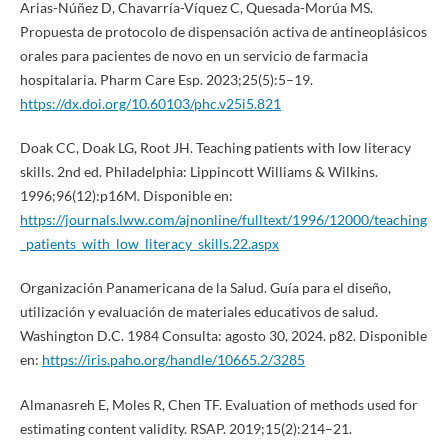
Arias-Núñez D, Chavarría-Víquez C, Quesada-Morúa MS.
Propuesta de protocolo de dispensación activa de antineoplásicos
orales para pacientes de novo en un servicio de farmacia
hospitalaria. Pharm Care Esp. 2023;25(5):5–19.
https://dx.doi.org/10.60103/phc.v25i5.821
Doak CC, Doak LG, Root JH. Teaching patients with low literacy
skills. 2nd ed. Philadelphia: Lippincott Williams & Wilkins.
1996;96(12):p16M. Disponible en:
https://journals.lww.com/ajnonline/fulltext/1996/12000/teaching
_patients_with_low_literacy_skills.22.aspx
Organización Panamericana de la Salud. Guía para el diseño,
utilización y evaluación de materiales educativos de salud.
Washington D.C. 1984 Consulta: agosto 30, 2024. p82. Disponible
en:
https://iris.paho.org/handle/10665.2/3285
Almanasreh E, Moles R, Chen TF. Evaluation of methods used for
estimating content validity. RSAP. 2019;15(2):214–21.