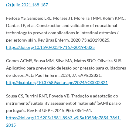
(2).julio.2021.168-187
Feitosa YS, Sampaio LRL, Moraes JT, Moreira TMM, Rolim KMC,
Dantas TP, et al. Construction and validation of educational
technology to prevent complications in intestinal ostomies /
periestomy skin. Rev Bras Enferm. 2020;73:e20190825.
https://doi.org/10.1590/0034-7167-2019-0825
Gomes ACMS, Sousa MM, Silva MA, Matos SDO, Oliveira SHS.
Aplicativo para prevenção de lesão por pressão para cuidadores
de idosos. Acta Paul Enferm. 2024;37: eAPE02821.
http://dx.doi.org/10.37689/acta-ape/2024AO0002821
Sousa CS, Turrini RNT, Poveda VB. Tradução e adaptação do
instrumento“suitability assessment of materials”(SAM) para o
português. Rev Enf UFPE. 2015;9(5):7854–61.
https://doi.org/10.5205/1981-8963-v9i5a10534p7854-7861-
2015