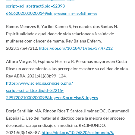
script=sci_abstract&pid=S2393-
66062020000200149&lng=es&nrm=iso&tlng=es
Ramos Menezes R, Yuriko Kameo S, Fernandes dos Santos N.
Espiritualidade e qualidade de vida relacionada à saúde de
mulheres com câncer de mama. Rev Baiana Enferm.
2023;37:e47212.
https://doi.org/10.18471/rbe.v37.47212
Alfaro Vargas N, Espinoza Herrera R. Personas mayores en Costa
Rica: un acercamiento a las percepciones sobre su calidad de vida.
Rev ABRA. 2021;41(63):99–124.
https://www.scielo.sa.cr/scielo.php?
script=sci_arttext&pid=S2215-
29972021000200099&lng=en&nrm=iso&tlng=es
Borja Santillán MA, Rincón Ríos T, Santos Jiménez OC, Gurumendi
España IE. Uso del material didáctico para la mejora del proceso
de enseñanza aprendizaje en medicina. RECIMUNDO.
2021;5(3):168–87.
https://doi.org/10.26820/recimundo/5.