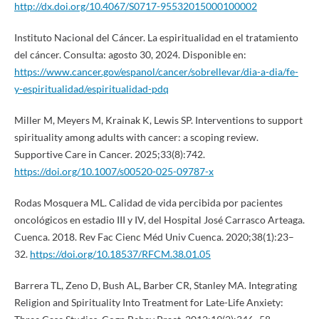
http://dx.doi.org/10.4067/S0717-95532015000100002
Instituto Nacional del Cáncer. La espiritualidad en el tratamiento
del cáncer. Consulta: agosto 30, 2024. Disponible en:
https://www.cancer.gov/espanol/cancer/sobrellevar/dia-a-dia/fe-
y-espiritualidad/espiritualidad-pdq
Miller M, Meyers M, Krainak K, Lewis SP. Interventions to support
spirituality among adults with cancer: a scoping review.
Supportive Care in Cancer. 2025;33(8):742.
https://doi.org/10.1007/s00520-025-09787-x
Rodas Mosquera ML. Calidad de vida percibida por pacientes
oncológicos en estadio III y IV, del Hospital José Carrasco Arteaga.
Cuenca. 2018. Rev Fac Cienc Méd Univ Cuenca. 2020;38(1):23–
32.
https://doi.org/10.18537/RFCM.38.01.05
Barrera TL, Zeno D, Bush AL, Barber CR, Stanley MA. Integrating
Religion and Spirituality Into Treatment for Late-Life Anxiety: