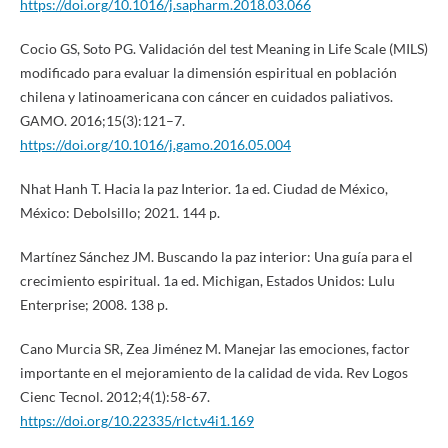
https://doi.org/10.1016/j.sapharm.2018.03.066
Cocio GS, Soto PG. Validación del test Meaning in Life Scale (MILS)
modificado para evaluar la dimensión espiritual en población
chilena y latinoamericana con cáncer en cuidados paliativos.
GAMO. 2016;15(3):121–7.
https://doi.org/10.1016/j.gamo.2016.05.004
Nhat Hanh T. Hacia la paz Interior. 1a ed. Ciudad de México,
México: Debolsillo; 2021. 144 p.
Martínez Sánchez JM. Buscando la paz interior: Una guía para el
crecimiento espiritual. 1a ed. Michigan, Estados Unidos: Lulu
Enterprise; 2008. 138 p.
Cano Murcia SR, Zea Jiménez M. Manejar las emociones, factor
importante en el mejoramiento de la calidad de vida. Rev Logos
Cienc Tecnol. 2012;4(1):58-67.
https://doi.org/10.22335/rlct.v4i1.169