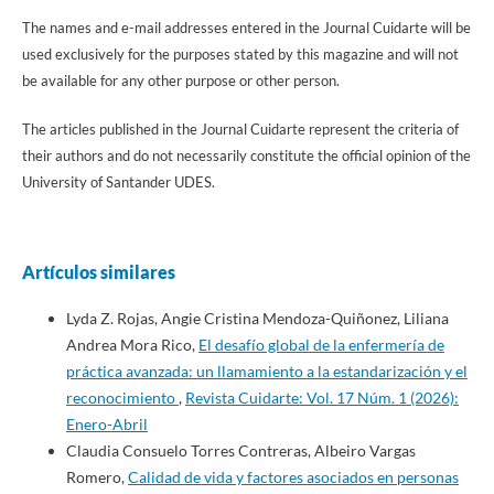
The names and e-mail addresses entered in the Journal Cuidarte will be
used exclusively for the purposes stated by this magazine and will not
be available for any other purpose or other person.
The articles published in the Journal Cuidarte represent the criteria of
their authors and do not necessarily constitute the official opinion of the
University of Santander UDES.
Artículos similares
Lyda Z. Rojas, Angie Cristina Mendoza-Quiñonez, Liliana
Andrea Mora Rico,
El desafío global de la enfermería de
práctica avanzada: un llamamiento a la estandarización y el
reconocimiento
,
Revista Cuidarte: Vol. 17 Núm. 1 (2026):
Enero-Abril
Claudia Consuelo Torres Contreras, Albeiro Vargas
Romero,
Calidad de vida y factores asociados en personas