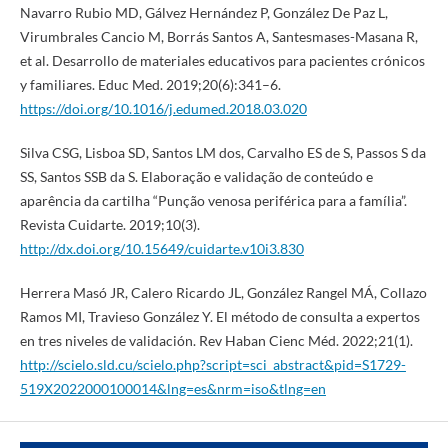
Navarro Rubio MD, Gálvez Hernández P, González De Paz L,
Virumbrales Cancio M, Borrás Santos A, Santesmases-Masana R,
et al. Desarrollo de materiales educativos para pacientes crónicos
y familiares. Educ Med. 2019;20(6):341–6.
https://doi.org/10.1016/j.edumed.2018.03.020
Silva CSG, Lisboa SD, Santos LM dos, Carvalho ES de S, Passos S da
SS, Santos SSB da S. Elaboração e validação de conteúdo e
aparência da cartilha “Punção venosa periférica para a família”.
Revista Cuidarte. 2019;10(3).
http://dx.doi.org/10.15649/cuidarte.v10i3.830
Herrera Masó JR, Calero Ricardo JL, González Rangel MÁ, Collazo
Ramos MI, Travieso González Y. El método de consulta a expertos
en tres niveles de validación. Rev Haban Cienc Méd. 2022;21(1).
http://scielo.sld.cu/scielo.php?script=sci_abstract&pid=S1729-
519X2022000100014&lng=es&nrm=iso&tlng=en