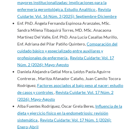
mayores institucionalizadas: implicaciones para la
enfermería gerontológica. Estudio Analítico
,
Revista
Cuidarte: Vol. 16 Núm. 3 (2025): Septiembre-Diciembre
Enf. PhD. Ángela Fernanda Espinosa Aranzales, MSc.
Sandra Milena Tibaquirá Torres, MD. MSc. Anacaona
Martínez Del Valle, Enf. PhD. Ana Lucía Casallas Murillo,
Enf. Adriana del Pilar Patiño Quintero,
Comparación del
cuidado básico y especializado entre auxiliares y
profesionales de enfermería
,
Revista Cuidarte: Vol. 17
Núm. 2 (2026): Mayo-Agosto
Daniela Alejandra Getial Mora, Leidys Paola Aguirre
Contreras , Maritza Afanador Cataño, Juan Camilo Tocora
Rodríguez,
Factores asociados al bajo peso al nacer: estudio
de casos y controles
,
Revista Cuidarte: Vol. 17 Núm. 2
(2026): Mayo-Agosto
Alba Fuentes Rodríguez, Óscar Grela Beres,
Influencia de la
dieta y ejercicio físico en la endometriosis: revisión
sistemática
,
Revista Cuidarte: Vol. 17 Núm. 1 (2026):
Enero-Abril