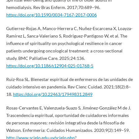
hemodialysis. Rev Bras Enferm. 2017;70:689–96.
https://doi.org/10.1590/0034-7167-2017-0006
Gutierrez-Rojas A, Manco-Herrera C, Nuñez-Escarcena X, Loayza-
Ramirez L, Sanca-Valeriano S, Rodriguez-Pantigoso W, et al. The
influence of spirituality on psychological resilience in cancer
patients undergoing oncological treatment: a cross-sectional
study. BMC Palliative Care. 2025;24:136.
https://doi.org/10.1186/s12904-025-01768-5
Ruiz-Roa SL. Bienestar espiritual de enfermeros de las unidades de
cuidado intensivo en pandemia. Rev Cienc Cuidad. 2021;18(2):8–
18.
https://doi.org/10.22463/17949831.2849
Rosas-Cervantes E, Valenzuela-Suazo S, Jiménez-González M de J.
Trascendencia espiritual, oportunidad de cuidadores informales
de personas mayores: revisión integrativa desde la filosofía de
Watson. Enfermería: Cuidados Humanizados. 2020;9(2):149–59.
http://www.scielo.edu.uy/scielo.php?