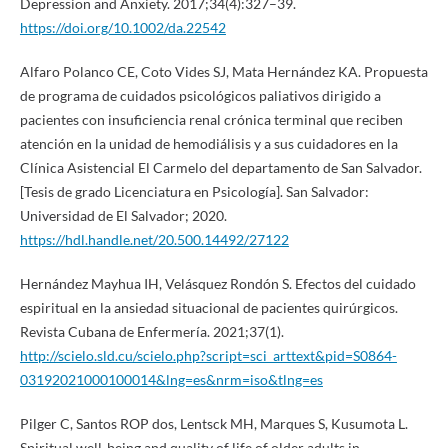
Depression and Anxiety. 2017;34(4):327–39.
https://doi.org/10.1002/da.22542
Alfaro Polanco CE, Coto Vides SJ, Mata Hernández KA. Propuesta
de programa de cuidados psicológicos paliativos dirigido a
pacientes con insuficiencia renal crónica terminal que reciben
atención en la unidad de hemodiálisis y a sus cuidadores en la
Clínica Asistencial El Carmelo del departamento de San Salvador.
[Tesis de grado Licenciatura en Psicología]. San Salvador:
Universidad de El Salvador; 2020.
https://hdl.handle.net/20.500.14492/27122
Hernández Mayhua IH, Velásquez Rondón S. Efectos del cuidado
espiritual en la ansiedad situacional de pacientes quirúrgicos.
Revista Cubana de Enfermería. 2021;37(1).
http://scielo.sld.cu/scielo.php?script=sci_arttext&pid=S0864-
03192021000100014&lng=es&nrm=iso&tlng=es
Pilger C, Santos ROP dos, Lentsck MH, Marques S, Kusumota L.
Spiritual well-being and quality of life of older adults in