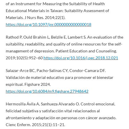
of an Instrument for Measuring the Suitability of Health
Educational Materials in Taiwan: Suitability Assessment of
Materials. J Nurs Res. 2014;22(1).
https://doi.org/10.1097/jnr.0000000000000018
Rathod P, Ould Brahim L, Belzile E, Lambert S. An evaluation of the
suitability, readability, and quality of online resources for the self-
management of depression. Patient Education and Counseling.
2019;102(5):952–60
https://doi.org/10.1016/j.pec.2018.12.021
Salazar-Arce BC, Pacho-Salinas CY, Condor-Camara DF.
Validación de material educativo para promover el bienestar
espiritual. Figshare 2024.
https://doi.org/10.6084/m9.figshare.27948642
Hermosilla Ávila A, Sanhueza Alvarado O. Control emocional,
felicidad subjetiva y satisfacción vital relacionados al
afrontamiento y adaptación en personas con cáncer avanzado.
Cienc Enferm. 2015;21(1):11–21.