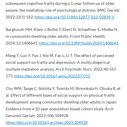
subsequent cognitive frailty during a 1-year follow-up of older
people: the mediating role of psychological distress. BMC Geriatr.
2022;22(1):162.
https://doi.org/10.1186/s12877-022-02839-5
Barghouth MH, Klein J, Bothe T, Ebert N, Schaeffner E, Mielke N.
in community-dwelling older adults. Front Public Health.
2024;12:1408641.
https://doi.org/10.3389/fpubh.2024.1408641
Meng Y, Luo Y, Yue J, Nie M, Fan L, Li T. The effect of perceived
social support on frailty and depression: A multicategorical
multiple mediation analysis. Arch Psychiatr Nurs. 2022;40:167-
173.
https://doi.org/10.1016/j.apnu.2022.07.012
Chu WM, Tange C, Nishita Y, Tomida M, Shimokata H, Otsuka R, et
al. Effect of different types of social support on physical frailty
development among community-dwelling older adults in Japan:
Evidence from a 10-year population-based cohort study. Arch
Gerontol Geriatr. 2023;108:104928.
https://doi.org/10.1016/j.archger.2023.104928