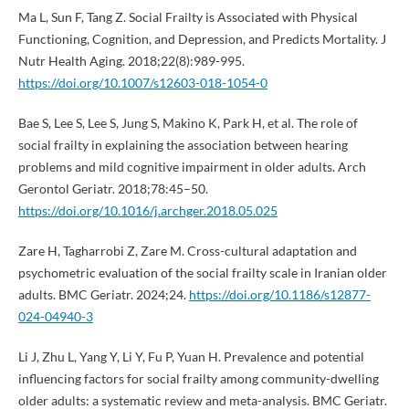
Ma L, Sun F, Tang Z. Social Frailty is Associated with Physical
Functioning, Cognition, and Depression, and Predicts Mortality. J
Nutr Health Aging. 2018;22(8):989-995.
https://doi.org/10.1007/s12603-018-1054-0
Bae S, Lee S, Lee S, Jung S, Makino K, Park H, et al. The role of
social frailty in explaining the association between hearing
problems and mild cognitive impairment in older adults. Arch
Gerontol Geriatr. 2018;78:45–50.
https://doi.org/10.1016/j.archger.2018.05.025
Zare H, Tagharrobi Z, Zare M. Cross-cultural adaptation and
psychometric evaluation of the social frailty scale in Iranian older
adults. BMC Geriatr. 2024;24.
https://doi.org/10.1186/s12877-
024-04940-3
Li J, Zhu L, Yang Y, Li Y, Fu P, Yuan H. Prevalence and potential
influencing factors for social frailty among community-dwelling
older adults: a systematic review and meta-analysis. BMC Geriatr.