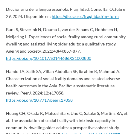
Diccionario de la lengua española. Fragilidad. Consulta: Octubre
29, 2024. Disponible en:
https://dle.rae.es/fragilidad?m=form
Bunt S, Steverink N, Douma L, van der Schans C, Hobbelen H,
Meijering L. Experiences of social frailty among rural community-
dwelling and assisted-living older adults: a qualitative study.
Ageing and Society. 2021;43(4):857-877.
https://doi.org/10.1017/S0144686X21000830
Hamid TA, Salih SA, Zillah Abdullah SF, Ibrahim R, Mahmud A.
Characterization of social frailty domains and related adverse
health outcomes in the Asia-Pacific: a systematic literature
review. PeerJ. 2024;12:e17058.
https://doi.org/10.7717/peerj.17058
Huang CH, Okada K, Matsushita E, Uno C, Satake S, Martins BA, et
al. The association of social frailty with intrinsic capacity in
community-dwelling older adults: a prospective cohort study.