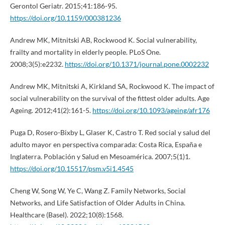
Gerontol Geriatr. 2015;41:186-95.
https://doi.org/10.1159/000381236
Andrew MK, Mitnitski AB, Rockwood K. Social vulnerability,
frailty and mortality in elderly people. PLoS One.
2008;3(5):e2232.
https://doi.org/10.1371/journal.pone.0002232
Andrew MK, Mitnitski A, Kirkland SA, Rockwood K. The impact of
social vulnerability on the survival of the fittest older adults. Age
Ageing. 2012;41(2):161-5.
https://doi.org/10.1093/ageing/afr176
Puga D, Rosero-Bixby L, Glaser K, Castro T. Red social y salud del
adulto mayor en perspectiva comparada: Costa Rica, España e
Inglaterra. Población y Salud en Mesoamérica. 2007;5(1)1.
https://doi.org/10.15517/psm.v5i1.4545
Cheng W, Song W, Ye C, Wang Z. Family Networks, Social
Networks, and Life Satisfaction of Older Adults in China.
Healthcare (Basel). 2022;10(8):1568.