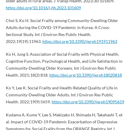
older adults in rural areas. J Transp Health. 2023;30:101609.
https://doi.org/10.1016/j.jth.2023.101609
Choi S, Ko H. Social Frailty among Community-Dwelling Older
Adults during the COVID-19 Pandemic in Korea: A Cross-
Sectional Study. Int J Environ Res Public Health.
2022;19(19):11963.
https://doi.org/10.3390/ijerph191911963
Ko H, Jung S. Association of Social Frailty with Physical Health,
Cognitive Function, Psychological Health, and Life Satisfaction in
Community-Dwelling Older Koreans. Int J Environ Res Public
Health. 2021;18(2):818.
https://doi.org/10.3390/ijerph18020818
Ko Y, Lee K. Social Frailty and Health-Related Quality of Life in
Community-Dwelling Older Adults. Int J Environ Res Public
Health. 2022;19(9):5659.
https://doi.org/10.3390/ijerph19095659
Kodama A, Kume Y, Lee S, Makizako H, Shimada H, Takahashi T, et
al. Impact of COVID-19 Pandemic Exacerbation of Depressive
Symptoms for Social Frailty from the ORANGE Registry. Int J