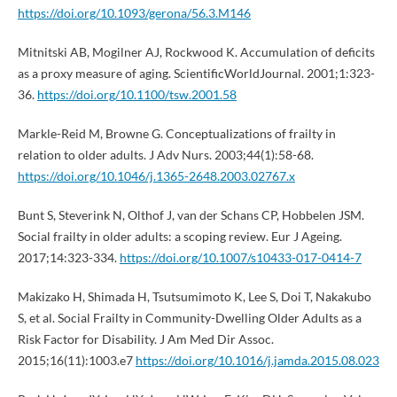
https://doi.org/10.1093/gerona/56.3.M146
Mitnitski AB, Mogilner AJ, Rockwood K. Accumulation of deficits
as a proxy measure of aging. ScientificWorldJournal. 2001;1:323-
36.
https://doi.org/10.1100/tsw.2001.58
Markle-Reid M, Browne G. Conceptualizations of frailty in
relation to older adults. J Adv Nurs. 2003;44(1):58-68.
https://doi.org/10.1046/j.1365-2648.2003.02767.x
Bunt S, Steverink N, Olthof J, van der Schans CP, Hobbelen JSM.
Social frailty in older adults: a scoping review. Eur J Ageing.
2017;14:323-334.
https://doi.org/10.1007/s10433-017-0414-7
Makizako H, Shimada H, Tsutsumimoto K, Lee S, Doi T, Nakakubo
S, et al. Social Frailty in Community-Dwelling Older Adults as a
Risk Factor for Disability. J Am Med Dir Assoc.
2015;16(11):1003.e7
https://doi.org/10.1016/j.jamda.2015.08.023