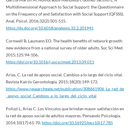
Multidimensional Approach to Social Support: the Questionnaire
on the Frequency of and Satisfaction with Social Support (QFSSS).
Anal. Psicol. 2016;32(2):501-515.
https://dx.doi.org/10.6018/analesps.32.2.201941
Cornwell B, Laumann EO. The health benefits of network growth:
new evidence from a national survey of older adults. Soc Sci Med.
2015;125:94-106.
https://doi.org/10.1016/j.socscimed.2013.09.011
Arias, C. La red de apoyo social. Cambios a lo largo del ciclo vital.
Revista Kairós Gerontología. 2015;18(20):149-172.
https://www.researchgate.net/publication/308661906_La_red_de
_apoyo_social_Cambios_a_lo_largo_del_ciclo_vital
Polizzi L, Arias C. Los Vínculos que brindan mayor satisfacción en
la red de apoyo social de adultos mayores. Pensando Psicología.
2014;10(17):61-70.
https://doi.org/10.16925/pe.v10i17.785