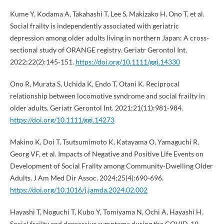
Kume Y, Kodama A, Takahashi T, Lee S, Makizako H, Ono T, et al.
Social frailty is independently associated with geriatric
depression among older adults living in northern Japan: A cross-
sectional study of ORANGE registry. Geriatr Gerontol Int.
2022;22(2):145-151.
https://doi.org/10.1111/ggi.14330
Ono R, Murata S, Uchida K, Endo T, Otani K. Reciprocal
relationship between locomotive syndrome and social frailty in
older adults. Geriatr Gerontol Int. 2021;21(11):981-984.
https://doi.org/10.1111/ggi.14273
Makino K, Doi T, Tsutsumimoto K, Katayama O, Yamaguchi R,
Georg VF, et al. Impacts of Negative and Positive Life Events on
Development of Social Frailty among Community-Dwelling Older
Adults. J Am Med Dir Assoc. 2024;25(4):690-696.
https://doi.org/10.1016/j.jamda.2024.02.002
Hayashi T, Noguchi T, Kubo Y, Tomiyama N, Ochi A, Hayashi H.
Social frailty and depressive symptoms during the COVID-19