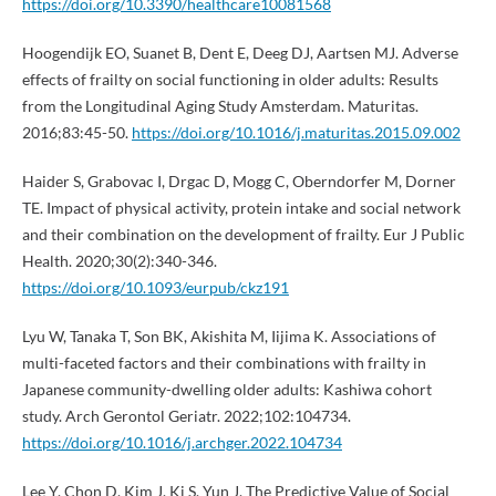
https://doi.org/10.3390/healthcare10081568
Hoogendijk EO, Suanet B, Dent E, Deeg DJ, Aartsen MJ. Adverse
effects of frailty on social functioning in older adults: Results
from the Longitudinal Aging Study Amsterdam. Maturitas.
2016;83:45-50.
https://doi.org/10.1016/j.maturitas.2015.09.002
Haider S, Grabovac I, Drgac D, Mogg C, Oberndorfer M, Dorner
TE. Impact of physical activity, protein intake and social network
and their combination on the development of frailty. Eur J Public
Health. 2020;30(2):340-346.
https://doi.org/10.1093/eurpub/ckz191
Lyu W, Tanaka T, Son BK, Akishita M, Iijima K. Associations of
multi-faceted factors and their combinations with frailty in
Japanese community-dwelling older adults: Kashiwa cohort
study. Arch Gerontol Geriatr. 2022;102:104734.
https://doi.org/10.1016/j.archger.2022.104734
Lee Y, Chon D, Kim J, Ki S, Yun J. The Predictive Value of Social