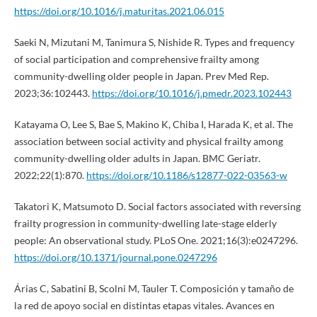
https://doi.org/10.1016/j.maturitas.2021.06.015
Saeki N, Mizutani M, Tanimura S, Nishide R. Types and frequency
of social participation and comprehensive frailty among
community-dwelling older people in Japan. Prev Med Rep.
2023;36:102443.
https://doi.org/10.1016/j.pmedr.2023.102443
Katayama O, Lee S, Bae S, Makino K, Chiba I, Harada K, et al. The
association between social activity and physical frailty among
community-dwelling older adults in Japan. BMC Geriatr.
2022;22(1):870.
https://doi.org/10.1186/s12877-022-03563-w
Takatori K, Matsumoto D. Social factors associated with reversing
frailty progression in community-dwelling late-stage elderly
people: An observational study. PLoS One. 2021;16(3):e0247296.
https://doi.org/10.1371/journal.pone.0247296
Árias C, Sabatini B, Scolni M, Tauler T. Composición y tamaño de
la red de apoyo social en distintas etapas vitales. Avances en