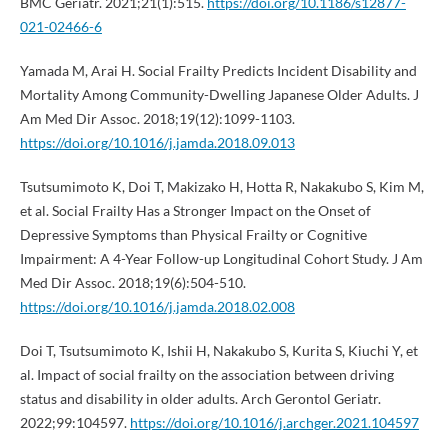
BMC Geriatr. 2021;21(1):515.
https://doi.org/10.1186/s12877-
021-02466-6
Yamada M, Arai H. Social Frailty Predicts Incident Disability and
Mortality Among Community-Dwelling Japanese Older Adults. J
Am Med Dir Assoc. 2018;19(12):1099-1103.
https://doi.org/10.1016/j.jamda.2018.09.013
Tsutsumimoto K, Doi T, Makizako H, Hotta R, Nakakubo S, Kim M,
et al. Social Frailty Has a Stronger Impact on the Onset of
Depressive Symptoms than Physical Frailty or Cognitive
Impairment: A 4-Year Follow-up Longitudinal Cohort Study. J Am
Med Dir Assoc. 2018;19(6):504-510.
https://doi.org/10.1016/j.jamda.2018.02.008
Doi T, Tsutsumimoto K, Ishii H, Nakakubo S, Kurita S, Kiuchi Y, et
al. Impact of social frailty on the association between driving
status and disability in older adults. Arch Gerontol Geriatr.
2022;99:104597.
https://doi.org/10.1016/j.archger.2021.104597