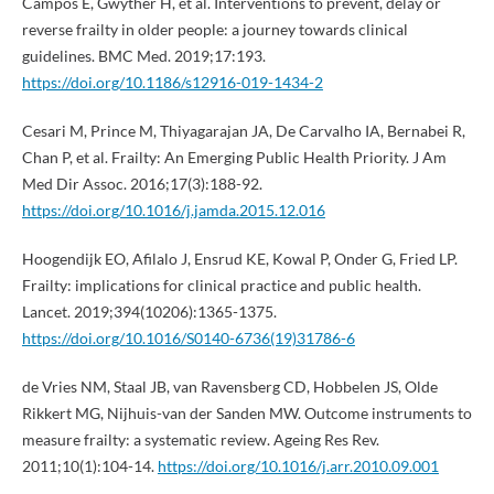
Campos E, Gwyther H, et al. Interventions to prevent, delay or
reverse frailty in older people: a journey towards clinical
guidelines. BMC Med. 2019;17:193.
https://doi.org/10.1186/s12916-019-1434-2
Cesari M, Prince M, Thiyagarajan JA, De Carvalho IA, Bernabei R,
Chan P, et al. Frailty: An Emerging Public Health Priority. J Am
Med Dir Assoc. 2016;17(3):188-92.
https://doi.org/10.1016/j.jamda.2015.12.016
Hoogendijk EO, Afilalo J, Ensrud KE, Kowal P, Onder G, Fried LP.
Frailty: implications for clinical practice and public health.
Lancet. 2019;394(10206):1365-1375.
https://doi.org/10.1016/S0140-6736(19)31786-6
de Vries NM, Staal JB, van Ravensberg CD, Hobbelen JS, Olde
Rikkert MG, Nijhuis-van der Sanden MW. Outcome instruments to
measure frailty: a systematic review. Ageing Res Rev.
2011;10(1):104-14.
https://doi.org/10.1016/j.arr.2010.09.001