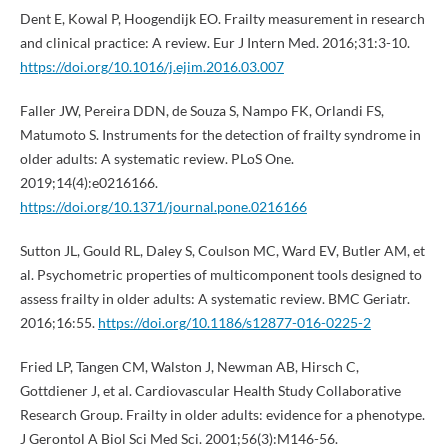
Dent E, Kowal P, Hoogendijk EO. Frailty measurement in research
and clinical practice: A review. Eur J Intern Med. 2016;31:3-10.
https://doi.org/10.1016/j.ejim.2016.03.007
Faller JW, Pereira DDN, de Souza S, Nampo FK, Orlandi FS,
Matumoto S. Instruments for the detection of frailty syndrome in
older adults: A systematic review. PLoS One.
2019;14(4):e0216166.
https://doi.org/10.1371/journal.pone.0216166
Sutton JL, Gould RL, Daley S, Coulson MC, Ward EV, Butler AM, et
al. Psychometric properties of multicomponent tools designed to
assess frailty in older adults: A systematic review. BMC Geriatr.
2016;16:55.
https://doi.org/10.1186/s12877-016-0225-2
Fried LP, Tangen CM, Walston J, Newman AB, Hirsch C,
Gottdiener J, et al. Cardiovascular Health Study Collaborative
Research Group. Frailty in older adults: evidence for a phenotype.
J Gerontol A Biol Sci Med Sci. 2001;56(3):M146-56.