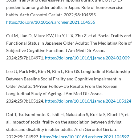
pandemic among older adults in Japan: Role of home exercise
habits. Arch Gerontol Geriatr. 2022;98:104555.
https://doi.org/10.1016/j.archger.2021.104555
Cui M, Jiao D, Miura KW, Liu Y, Li X, Zhu Z, et al. Social Frailty and
Functional Status in Japanese Older Adults: The Mediating Role of
Subjective Cognitive Function. J Am Med Dir Assoc.
2024;25(7):104971.
https://doi.org/10.1016/j.jamda.2024.02.009
Lee JJ, Park MK, Kim N, Kim L, Kim GS. Longitudinal Relationship
Between Baseline Social Frailty and Cognitive Impairment in
Older Adults: 14-Year Follow-Up Results From the Korean
Longitudinal Study of Ageing. J Am Med Dir Assoc.
2024;25(9):105124.
https://doi.org/10.1016/j.jamda.2024.105124
Doi T, Tsutsumimoto K, Ishii H, Nakakubo S, Kurita S, Kiuchi Y, et
al. Impact of social frailty on the association between driving
status and disability in older adults. Arch Gerontol Geriatr.
2022;99:104597.
https://doi.org/10.1016/j.archger.2021.104597