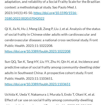
adaptation, and reliability of a Social Frailty Scale for the Brazilian
context: a methodological study. Sao Paulo Med J.
2023;141(1):45-50.
https://doi.org/10.1590/1516-
3180.2022.0020.07042022
Qi X, Jia N, Hu J, Meng LB, Zeng P, Liu J, et al. Analysis of the status
of social frailty in Chinese older adults with cardiovascular and
cerebrovascular diseases: a national cross-sectional study. Front
Public Health. 2023;11:1022208.
https://doi.org/10.3389/fpubh.2023.1022208
Sun QQ, Tan K, Tang HY, Liu YY, Zhu H, Qin H, et al. Incidence and
predictive value of social frailty among community-dwelling older
adults in Southwest China: A prospective cohort study. Front
Public Health. 2023;11:1103651.
https://doi.org/10.3389/fpubh.2023.1103651
Uchida K, Ueda Y, Nakamura J, Murata S, Endo T, Otani K, et al.
Effect of car use on social frailty among community-dwelling