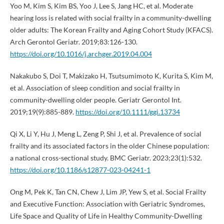
Yoo M, Kim S, Kim BS, Yoo J, Lee S, Jang HC, et al. Moderate
hearing loss is related with social frailty in a community-dwelling
older adults: The Korean Frailty and Aging Cohort Study (KFACS).
Arch Gerontol Geriatr. 2019;83:126-130.
https://doi.org/10.1016/j.archger.2019.04.004
Nakakubo S, Doi T, Makizako H, Tsutsumimoto K, Kurita S, Kim M,
et al. Association of sleep condition and social frailty in
community-dwelling older people. Geriatr Gerontol Int.
2019;19(9):885-889.
https://doi.org/10.1111/ggi.13734
Qi X, Li Y, Hu J, Meng L, Zeng P, Shi J, et al. Prevalence of social
frailty and its associated factors in the older Chinese population:
a national cross-sectional study. BMC Geriatr. 2023;23(1):532.
https://doi.org/10.1186/s12877-023-04241-1
Ong M, Pek K, Tan CN, Chew J, Lim JP, Yew S, et al. Social Frailty
and Executive Function: Association with Geriatric Syndromes,
Life Space and Quality of Life in Healthy Community-Dwelling