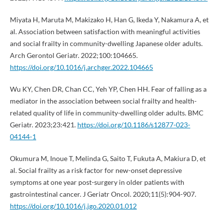
Miyata H, Maruta M, Makizako H, Han G, Ikeda Y, Nakamura A, et
al. Association between satisfaction with meaningful activities
and social frailty in community-dwelling Japanese older adults.
Arch Gerontol Geriatr. 2022;100:104665.
https://doi.org/10.1016/j.archger.2022.104665
Wu KY, Chen DR, Chan CC, Yeh YP, Chen HH. Fear of falling as a
mediator in the association between social frailty and health-
related quality of life in community-dwelling older adults. BMC
Geriatr. 2023;23:421.
https://doi.org/10.1186/s12877-023-
04144-1
Okumura M, Inoue T, Melinda G, Saito T, Fukuta A, Makiura D, et
al. Social frailty as a risk factor for new-onset depressive
symptoms at one year post-surgery in older patients with
gastrointestinal cancer. J Geriatr Oncol. 2020;11(5):904-907.
https://doi.org/10.1016/j.jgo.2020.01.012