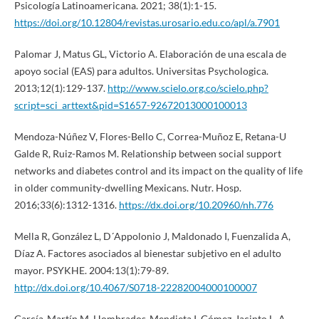
Psicología Latinoamericana. 2021; 38(1):1-15.
https://doi.org/10.12804/revistas.urosario.edu.co/apl/a.7901
Palomar J, Matus GL, Victorio A. Elaboración de una escala de
apoyo social (EAS) para adultos. Universitas Psychologica.
2013;12(1):129-137.
http://www.scielo.org.co/scielo.php?
script=sci_arttext&pid=S1657-92672013000100013
Mendoza-Núñez V, Flores-Bello C, Correa-Muñoz E, Retana-U
Galde R, Ruiz-Ramos M. Relationship between social support
networks and diabetes control and its impact on the quality of life
in older community-dwelling Mexicans. Nutr. Hosp.
2016;33(6):1312-1316.
https://dx.doi.org/10.20960/nh.776
Mella R, González L, D´Appolonio J, Maldonado I, Fuenzalida A,
Díaz A. Factores asociados al bienestar subjetivo en el adulto
mayor. PSYKHE. 2004:13(1):79-89.
http://dx.doi.org/10.4067/S0718-22282004000100007
García-Martín M, Hombrados-Mendieta I, Gómez-Jacinto L. A