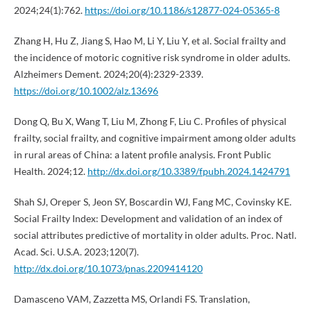
2024;24(1):762.
https://doi.org/10.1186/s12877-024-05365-8
Zhang H, Hu Z, Jiang S, Hao M, Li Y, Liu Y, et al. Social frailty and
the incidence of motoric cognitive risk syndrome in older adults.
Alzheimers Dement. 2024;20(4):2329-2339.
https://doi.org/10.1002/alz.13696
Dong Q, Bu X, Wang T, Liu M, Zhong F, Liu C. Profiles of physical
frailty, social frailty, and cognitive impairment among older adults
in rural areas of China: a latent profile analysis. Front Public
Health. 2024;12.
http://dx.doi.org/10.3389/fpubh.2024.1424791
Shah SJ, Oreper S, Jeon SY, Boscardin WJ, Fang MC, Covinsky KE.
Social Frailty Index: Development and validation of an index of
social attributes predictive of mortality in older adults. Proc. Natl.
Acad. Sci. U.S.A. 2023;120(7).
http://dx.doi.org/10.1073/pnas.2209414120
Damasceno VAM, Zazzetta MS, Orlandi FS. Translation,