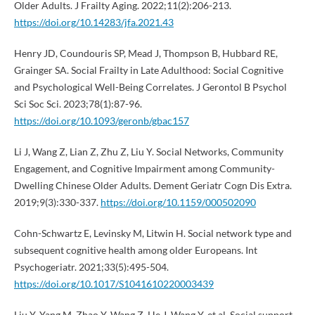
Older Adults. J Frailty Aging. 2022;11(2):206-213.
https://doi.org/10.14283/jfa.2021.43
Henry JD, Coundouris SP, Mead J, Thompson B, Hubbard RE,
Grainger SA. Social Frailty in Late Adulthood: Social Cognitive
and Psychological Well-Being Correlates. J Gerontol B Psychol
Sci Soc Sci. 2023;78(1):87-96.
https://doi.org/10.1093/geronb/gbac157
Li J, Wang Z, Lian Z, Zhu Z, Liu Y. Social Networks, Community
Engagement, and Cognitive Impairment among Community-
Dwelling Chinese Older Adults. Dement Geriatr Cogn Dis Extra.
2019;9(3):330-337.
https://doi.org/10.1159/000502090
Cohn-Schwartz E, Levinsky M, Litwin H. Social network type and
subsequent cognitive health among older Europeans. Int
Psychogeriatr. 2021;33(5):495-504.
https://doi.org/10.1017/S1041610220003439
Liu Y, Yang M, Zhao Y, Wang Z, He J, Wang Y, et al. Social support