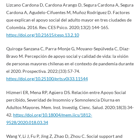
Lizcano Cardona D, Cardona Arango D, Segura Cardona A, Segura
Cardona A, Agudelo-Cifuentes M, Muñoz Rodríguez D. Factores
que explican el apoyo social del adulto mayor en tres ciudades de
Colombia. 2016. Rev. CES Psico. 2020;13(2):144-165.
https://doi.org/10.21615/cesp.13.2.10
Quiroga-Sanzana C, Parra-Monje G, Moyano-Sepúlveda C, Díaz-
Bravo M. Percepción de apoyo social y calidad de vida: la visión
de personas mayores chilenas en el contexto de pandemia durante
el 2020. Prospectiva. 2022;(33):57-74.
https://doi.org/10.25100/prts.v0i33.11544
Hizmeri ER, Mena RP, Agüero DS. Relación entre Apoyo Social
percibido, Severidad de Insomnio y Somnolencia Diurna en
Adultos Mayores. Mem. Inst. Investig. Cienc. Salud. 2020;18(3):34-
42.
https://doi.org/10.18004/mem.iics/1812-
9528/2020.018.03.34
Wang Y, Li J, Fu P, Jing Z, Zhao D, Zhou C. Social support and