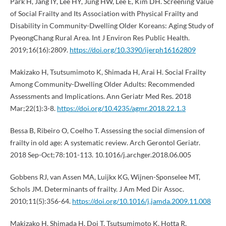
Park H, Jang IY, Lee HY, Jung HW, Lee E, Kim DH. Screening Value
of Social Frailty and Its Association with Physical Frailty and
Disability in Community-Dwelling Older Koreans: Aging Study of
PyeongChang Rural Area. Int J Environ Res Public Health.
2019;16(16):2809.
https://doi.org/10.3390/ijerph16162809
Makizako H, Tsutsumimoto K, Shimada H, Arai H. Social Frailty
Among Community-Dwelling Older Adults: Recommended
Assessments and Implications. Ann Geriatr Med Res. 2018
Mar;22(1):3-8.
https://doi.org/10.4235/agmr.2018.22.1.3
Bessa B, Ribeiro O, Coelho T. Assessing the social dimension of
frailty in old age: A systematic review. Arch Gerontol Geriatr.
2018 Sep-Oct;78:101-113. 10.1016/j.archger.2018.06.005
Gobbens RJ, van Assen MA, Luijkx KG, Wijnen-Sponselee MT,
Schols JM. Determinants of frailty. J Am Med Dir Assoc.
2010;11(5):356-64.
https://doi.org/10.1016/j.jamda.2009.11.008
Makizako H, Shimada H, Doi T, Tsutsumimoto K, Hotta R,