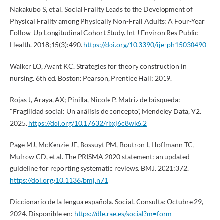
Nakakubo S, et al. Social Frailty Leads to the Development of
Physical Frailty among Physically Non-Frail Adults: A Four-Year
Follow-Up Longitudinal Cohort Study. Int J Environ Res Public
Health. 2018;15(3):490.
https://doi.org/10.3390/ijerph15030490
Walker LO, Avant KC. Strategies for theory construction in
nursing. 6th ed. Boston: Pearson, Prentice Hall; 2019.
Rojas J, Araya, AX; Pinilla, Nicole P. Matriz de búsqueda:
"Fragilidad social: Un análisis de concepto”, Mendeley Data, V2.
2025.
https://doi.org/10.17632/rbxj6c8wk6.2
Page MJ, McKenzie JE, Bossuyt PM, Boutron I, Hoffmann TC,
Mulrow CD, et al. The PRISMA 2020 statement: an updated
guideline for reporting systematic reviews. BMJ. 2021;372.
https://doi.org/10.1136/bmj.n71
Diccionario de la lengua española. Social. Consulta: Octubre 29,
2024. Disponible en:
https://dle.rae.es/social?m=form