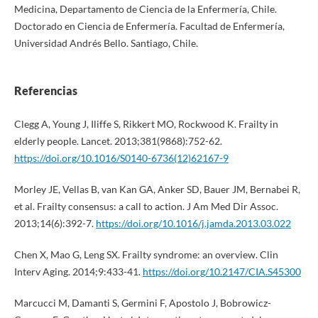
Medicina, Departamento de Ciencia de la Enfermería, Chile.
Doctorado en Ciencia de Enfermería. Facultad de Enfermería,
Universidad Andrés Bello. Santiago, Chile.
Referencias
Clegg A, Young J, Iliffe S, Rikkert MO, Rockwood K. Frailty in
elderly people. Lancet. 2013;381(9868):752-62.
https://doi.org/10.1016/S0140-6736(12)62167-9
Morley JE, Vellas B, van Kan GA, Anker SD, Bauer JM, Bernabei R,
et al. Frailty consensus: a call to action. J Am Med Dir Assoc.
2013;14(6):392-7.
https://doi.org/10.1016/j.jamda.2013.03.022
Chen X, Mao G, Leng SX. Frailty syndrome: an overview. Clin
Interv Aging. 2014;9:433-41.
https://doi.org/10.2147/CIA.S45300
Marcucci M, Damanti S, Germini F, Apostolo J, Bobrowicz-