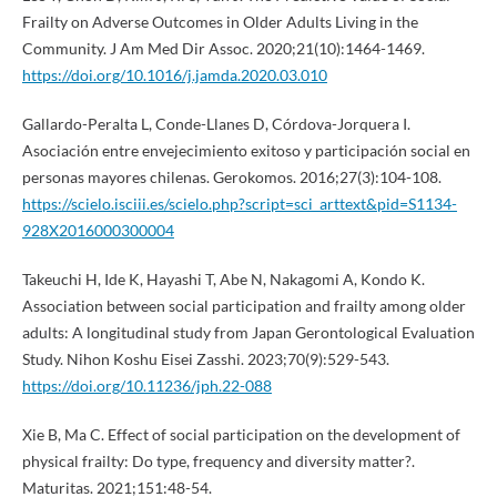
Frailty on Adverse Outcomes in Older Adults Living in the
Community. J Am Med Dir Assoc. 2020;21(10):1464-1469.
https://doi.org/10.1016/j.jamda.2020.03.010
Gallardo-Peralta L, Conde-Llanes D, Córdova-Jorquera I.
Asociación entre envejecimiento exitoso y participación social en
personas mayores chilenas. Gerokomos. 2016;27(3):104-108.
https://scielo.isciii.es/scielo.php?script=sci_arttext&pid=S1134-
928X2016000300004
Takeuchi H, Ide K, Hayashi T, Abe N, Nakagomi A, Kondo K.
Association between social participation and frailty among older
adults: A longitudinal study from Japan Gerontological Evaluation
Study. Nihon Koshu Eisei Zasshi. 2023;70(9):529-543.
https://doi.org/10.11236/jph.22-088
Xie B, Ma C. Effect of social participation on the development of
physical frailty: Do type, frequency and diversity matter?.
Maturitas. 2021;151:48-54.