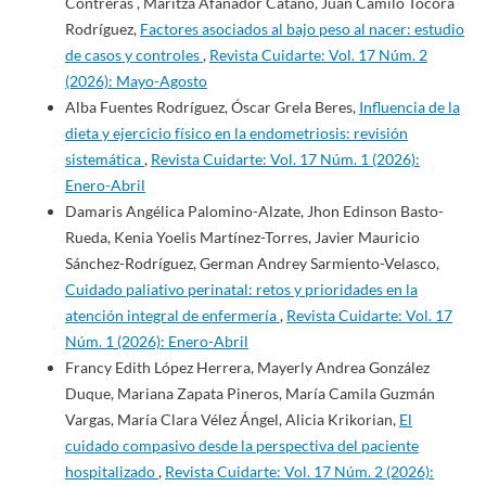
Contreras , Maritza Afanador Cataño, Juan Camilo Tocora
Rodríguez,
Factores asociados al bajo peso al nacer: estudio
de casos y controles
,
Revista Cuidarte: Vol. 17 Núm. 2
(2026): Mayo-Agosto
Alba Fuentes Rodríguez, Óscar Grela Beres,
Influencia de la
dieta y ejercicio físico en la endometriosis: revisión
sistemática
,
Revista Cuidarte: Vol. 17 Núm. 1 (2026):
Enero-Abril
Damaris Angélica Palomino-Alzate, Jhon Edinson Basto-
Rueda, Kenia Yoelis Martínez-Torres, Javier Mauricio
Sánchez-Rodríguez, German Andrey Sarmiento-Velasco,
Cuidado paliativo perinatal: retos y prioridades en la
atención integral de enfermería
,
Revista Cuidarte: Vol. 17
Núm. 1 (2026): Enero-Abril
Francy Edith López Herrera, Mayerly Andrea González
Duque, Mariana Zapata Pineros, María Camila Guzmán
Vargas, María Clara Vélez Ángel, Alicia Krikorian,
El
cuidado compasivo desde la perspectiva del paciente
hospitalizado
,
Revista Cuidarte: Vol. 17 Núm. 2 (2026):