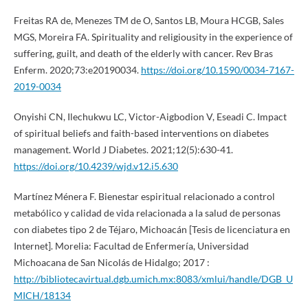
Freitas RA de, Menezes TM de O, Santos LB, Moura HCGB, Sales
MGS, Moreira FA. Spirituality and religiousity in the experience of
suffering, guilt, and death of the elderly with cancer. Rev Bras
Enferm. 2020;73:e20190034.
https://doi.org/10.1590/0034-7167-
2019-0034
Onyishi CN, Ilechukwu LC, Victor-Aigbodion V, Eseadi C. Impact
of spiritual beliefs and faith-based interventions on diabetes
management. World J Diabetes. 2021;12(5):630-41.
https://doi.org/10.4239/wjd.v12.i5.630
Martínez Ménera F. Bienestar espiritual relacionado a control
metabólico y calidad de vida relacionada a la salud de personas
con diabetes tipo 2 de Téjaro, Michoacán [Tesis de licenciatura en
Internet]. Morelia: Facultad de Enfermería, Universidad
Michoacana de San Nicolás de Hidalgo; 2017 :
http://bibliotecavirtual.dgb.umich.mx:8083/xmlui/handle/DGB_U
MICH/18134