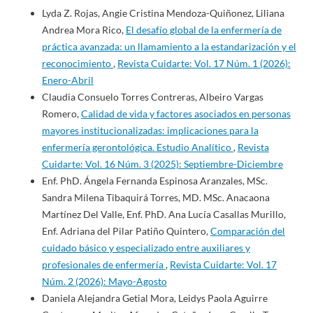
Lyda Z. Rojas, Angie Cristina Mendoza-Quiñonez, Liliana
Andrea Mora Rico,
El desafío global de la enfermería de
práctica avanzada: un llamamiento a la estandarización y el
reconocimiento
,
Revista Cuidarte: Vol. 17 Núm. 1 (2026):
Enero-Abril
Claudia Consuelo Torres Contreras, Albeiro Vargas
Romero,
Calidad de vida y factores asociados en personas
mayores institucionalizadas: implicaciones para la
enfermería gerontológica. Estudio Analítico
,
Revista
Cuidarte: Vol. 16 Núm. 3 (2025): Septiembre-Diciembre
Enf. PhD. Ángela Fernanda Espinosa Aranzales, MSc.
Sandra Milena Tibaquirá Torres, MD. MSc. Anacaona
Martínez Del Valle, Enf. PhD. Ana Lucía Casallas Murillo,
Enf. Adriana del Pilar Patiño Quintero,
Comparación del
cuidado básico y especializado entre auxiliares y
profesionales de enfermería
,
Revista Cuidarte: Vol. 17
Núm. 2 (2026): Mayo-Agosto
Daniela Alejandra Getial Mora, Leidys Paola Aguirre