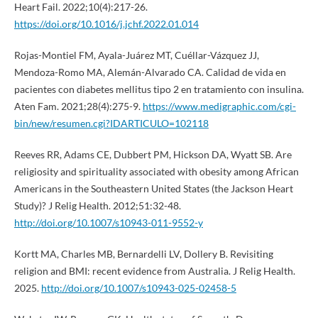
Heart Fail. 2022;10(4):217-26.
https://doi.org/10.1016/j.jchf.2022.01.014
Rojas-Montiel FM, Ayala-Juárez MT, Cuéllar-Vázquez JJ,
Mendoza-Romo MA, Alemán-Alvarado CA. Calidad de vida en
pacientes con diabetes mellitus tipo 2 en tratamiento con insulina.
Aten Fam. 2021;28(4):275-9.
https://www.medigraphic.com/cgi-
bin/new/resumen.cgi?IDARTICULO=102118
Reeves RR, Adams CE, Dubbert PM, Hickson DA, Wyatt SB. Are
religiosity and spirituality associated with obesity among African
Americans in the Southeastern United States (the Jackson Heart
Study)? J Relig Health. 2012;51:32-48.
http://doi.org/10.1007/s10943-011-9552-y
Kortt MA, Charles MB, Bernardelli LV, Dollery B. Revisiting
religion and BMI: recent evidence from Australia. J Relig Health.
2025.
http://doi.org/10.1007/s10943-025-02458-5