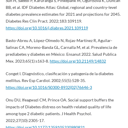
Sun H, Saeedi P, Karuranga S, Pinkepank M, Ogurtsova K, Duncan
BB, et al. IDF Diabetes Atlas: Global, regional and country-level
diabetes prevalence estimates for 2021 and projections for 2045.
Diabetes Res Clin Pract. 2022;183:109119.
https://doi.org/10.1016/j.diabres.2021.109119
Basto-Abreu A, López-Olmedo N, Rojas-Martínez R, Aguilar-
Salinas CA, Moreno-Banda GL, Carnalla M, et al. Prevalencia de
prediabetes y diabetes en México: Ensanut 2022. Salud Publica
Mex. 2023;65(1):s163-8.
https://doi.org/10.21149/14832
Conget I. Diagnóstico, clasificación y patogenia de la diabetes
mellitus. Rev Esp Cardiol. 2002;55(5):528-35.
https://doi.org/10.1016/S0300-8932(02)76646-3
Onu DU, Ifeagwazi CM, Prince OA. Social support buffers the
impacts of Diabetes distress on health-related quality of life
among type 2 diabetic patients. J Health Psychol.
2022;27(10):2305-17.
https://doi.org/10.1177/1359105320980821