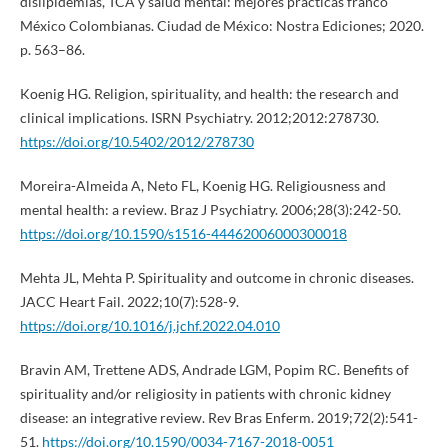
dislipidemias, TCA y salud mental: mejores prácticas franco
México Colombianas. Ciudad de México: Nostra Ediciones; 2020.
p. 563–86.
Koenig HG. Religion, spirituality, and health: the research and
clinical implications. ISRN Psychiatry. 2012;2012:278730.
https://doi.org/10.5402/2012/278730
Moreira-Almeida A, Neto FL, Koenig HG. Religiousness and
mental health: a review. Braz J Psychiatry. 2006;28(3):242-50.
https://doi.org/10.1590/s1516-44462006000300018
Mehta JL, Mehta P. Spirituality and outcome in chronic diseases.
JACC Heart Fail. 2022;10(7):528-9.
https://doi.org/10.1016/j.jchf.2022.04.010
Bravin AM, Trettene ADS, Andrade LGM, Popim RC. Benefits of
spirituality and/or religiosity in patients with chronic kidney
disease: an integrative review. Rev Bras Enferm. 2019;72(2):541-
51.
https://doi.org/10.1590/0034-7167-2018-0051