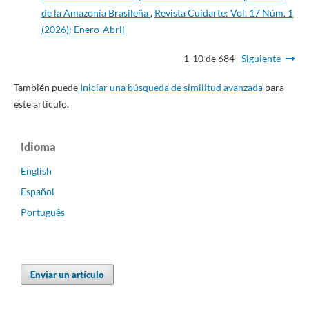
de la Amazonía Brasileña
,
Revista Cuidarte: Vol. 17 Núm. 1
(2026): Enero-Abril
1-10 de 684
Siguiente
También puede
Iniciar una búsqueda de similitud avanzada
para
este artículo.
Idioma
English
Español
Português
Enviar un artículo