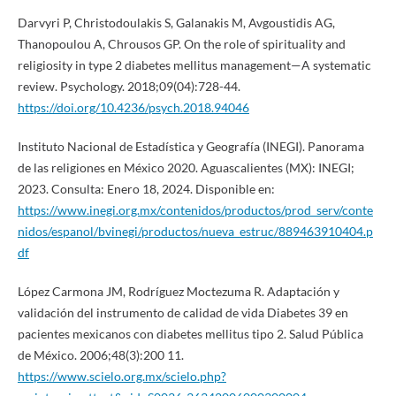
Darvyri P, Christodoulakis S, Galanakis M, Avgoustidis AG,
Thanopoulou A, Chrousos GP. On the role of spirituality and
religiosity in type 2 diabetes mellitus management—A systematic
review. Psychology. 2018;09(04):728-44.
https://doi.org/10.4236/psych.2018.94046
Instituto Nacional de Estadística y Geografía (INEGI). Panorama
de las religiones en México 2020. Aguascalientes (MX): INEGI;
2023. Consulta: Enero 18, 2024. Disponible en:
https://www.inegi.org.mx/contenidos/productos/prod_serv/conte
nidos/espanol/bvinegi/productos/nueva_estruc/889463910404.p
df
López Carmona JM, Rodríguez Moctezuma R. Adaptación y
validación del instrumento de calidad de vida Diabetes 39 en
pacientes mexicanos con diabetes mellitus tipo 2. Salud Pública
de México. 2006;48(3):200 11.
https://www.scielo.org.mx/scielo.php?