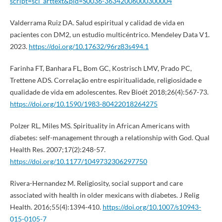
script=sci_arttext&pid=S0036-36342006000300004
Valderrama Ruiz DA. Salud espiritual y calidad de vida en
pacientes con DM2, un estudio multicéntrico. Mendeley Data V1.
2023.
https://doi.org/10.17632/96rz83s494.1
Farinha FT, Banhara FL, Bom GC, Kostrisch LMV, Prado PC,
Trettene ADS. Correlação entre espiritualidade, religiosidade e
qualidade de vida em adolescentes. Rev Bioét 2018;26(4):567-73.
https://doi.org/10.1590/1983-80422018264275
Polzer RL, Miles MS. Spirituality in African Americans with
diabetes: self-management through a relationship with God. Qual
Health Res. 2007;17(2):248-57.
https://doi.org/10.1177/1049732306297750
Rivera-Hernandez M. Religiosity, social support and care
associated with health in older mexicans with diabetes. J Relig
Health. 2016;55(4):1394-410.
https://doi.org/10.1007/s10943-
015-0105-7