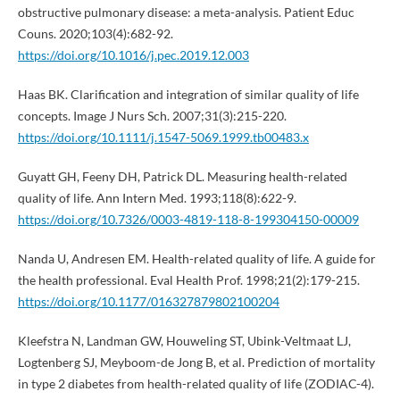
obstructive pulmonary disease: a meta-analysis. Patient Educ
Couns. 2020;103(4):682-92.
https://doi.org/10.1016/j.pec.2019.12.003
Haas BK. Clarification and integration of similar quality of life
concepts. Image J Nurs Sch. 2007;31(3):215-220.
https://doi.org/10.1111/j.1547-5069.1999.tb00483.x
Guyatt GH, Feeny DH, Patrick DL. Measuring health-related
quality of life. Ann Intern Med. 1993;118(8):622-9.
https://doi.org/10.7326/0003-4819-118-8-199304150-00009
Nanda U, Andresen EM. Health-related quality of life. A guide for
the health professional. Eval Health Prof. 1998;21(2):179-215.
https://doi.org/10.1177/016327879802100204
Kleefstra N, Landman GW, Houweling ST, Ubink-Veltmaat LJ,
Logtenberg SJ, Meyboom-de Jong B, et al. Prediction of mortality
in type 2 diabetes from health-related quality of life (ZODIAC-4).