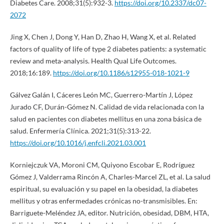
Diabetes Care. 2008;31(5):932-3.
https://doi.org/10.2337/dc07-
2072
Jing X, Chen J, Dong Y, Han D, Zhao H, Wang X, et al. Related
factors of quality of life of type 2 diabetes patients: a systematic
review and meta-analysis. Health Qual Life Outcomes.
2018;16:189.
https://doi.org/10.1186/s12955-018-1021-9
Gálvez Galán I, Cáceres León MC, Guerrero-Martín J, López
Jurado CF, Durán-Gómez N. Calidad de vida relacionada con la
salud en pacientes con diabetes mellitus en una zona básica de
salud. Enfermería Clínica. 2021;31(5):313-22.
https://doi.org/10.1016/j.enfcli.2021.03.001
Korniejczuk VA, Moroni CM, Quiyono Escobar E, Rodríguez
Gómez J, Valderrama Rincón A, Charles-Marcel ZL, et al. La salud
espiritual, su evaluación y su papel en la obesidad, la diabetes
mellitus y otras enfermedades crónicas no-transmisibles. En:
Barriguete-Meléndez JA, editor. Nutrición, obesidad, DBM, HTA,