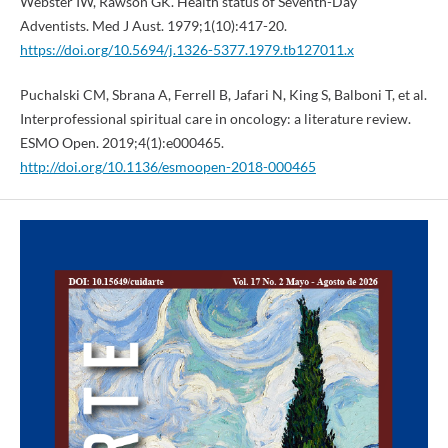
Webster IW, Rawson GK. Health status of Seventh-Day
Adventists. Med J Aust. 1979;1(10):417-20.
https://doi.org/10.5694/j.1326-5377.1979.tb127011.x
Puchalski CM, Sbrana A, Ferrell B, Jafari N, King S, Balboni T, et al.
Interprofessional spiritual care in oncology: a literature review.
ESMO Open. 2019;4(1):e000465.
http://doi.org/10.1136/esmoopen-2018-000465