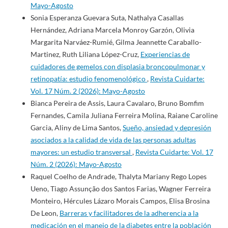
Mayo-Agosto
Sonia Esperanza Guevara Suta, Nathalya Casallas
Hernández, Adriana Marcela Monroy Garzón, Olivia
Margarita Narváez-Rumié, Gilma Jeannette Caraballo-
Martinez, Ruth Liliana López-Cruz,
Experiencias de
cuidadores de gemelos con displasia broncopulmonar y
retinopatía: estudio fenomenológico
,
Revista Cuidarte:
Vol. 17 Núm. 2 (2026): Mayo-Agosto
Bianca Pereira de Assis, Laura Cavalaro, Bruno Bomfim
Fernandes, Camila Juliana Ferreira Molina, Raiane Caroline
Garcia, Aliny de Lima Santos,
Sueño, ansiedad y depresión
asociados a la calidad de vida de las personas adultas
mayores: un estudio transversal
,
Revista Cuidarte: Vol. 17
Núm. 2 (2026): Mayo-Agosto
Raquel Coelho de Andrade, Thalyta Mariany Rego Lopes
Ueno, Tiago Assunção dos Santos Farias, Wagner Ferreira
Monteiro, Hércules Lázaro Morais Campos, Elisa Brosina
De Leon,
Barreras y facilitadores de la adherencia a la
medicación en el manejo de la diabetes entre la población