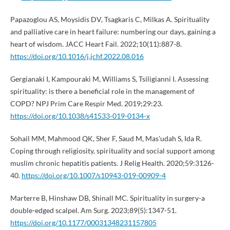
Papazoglou AS, Moysidis DV, Tsagkaris C, Milkas A. Spirituality
and palliative care in heart failure: numbering our days, gaining a
heart of wisdom. JACC Heart Fail. 2022;10(11):887-8.
https://doi.org/10.1016/j.jchf.2022.08.016
Gergianaki I, Kampouraki M, Williams S, Tsiligianni I. Assessing
spirituality: is there a beneficial role in the management of
COPD? NPJ Prim Care Respir Med. 2019;29:23.
https://doi.org/10.1038/s41533-019-0134-x
Sohail MM, Mahmood QK, Sher F, Saud M, Mas'udah S, Ida R.
Coping through religiosity, spirituality and social support among
muslim chronic hepatitis patients. J Relig Health. 2020;59:3126-
40.
https://doi.org/10.1007/s10943-019-00909-4
Marterre B, Hinshaw DB, Shinall MC. Spirituality in surgery-a
double-edged scalpel. Am Surg. 2023;89(5):1347-51.
https://doi.org/10.1177/00031348231157805