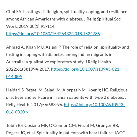
Choi SA, Hastings JF. Religion, spirituality, coping, and resilience
among African Americans with diabetes. J Relig Spiritual Soc
Work. 2019;38(1):93-114.
https://doi.org/10.1080/15426432.2018.1524735
Ahmad A, Khan MU, Aslani P. The role of religion, spirituality and
fasting in coping with diabetes among Indian migrants in
Australia: a qualitative exploratory study. J Relig Health.
2022;61(3):1994-2017.
https://doi.org/10.1007/s10943-021-
01438-9
Heidari S, Rezaei M, Sajadi M, Ajorpaz NM, Koenig HG. Religious
practices and self-care in Iranian patients with type 2 diabetes. J
Relig Health. 2017;56:683-96.
https://doi.org/10.1007/s10943-
016-0320-x
Tobin RS, Cosiano MF, O'Connor CM, Fiuzat M, Granger BB,
Rogers JG, et al. Spirituality in patients with heart failure. JACC