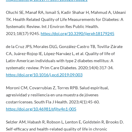
Oluchi SE, Manaf RA, Ismail S, Kadir Shahar H, Mahmud A, Udeani
TK. Health Related Quality of Life Measurements for Diabetes: A
Systematic Review. Int J Environ Res Public Health.
2021;18(17):9245.
https://doi.org/10.3390/ijerph18179245
de la Cruz JPS, Morales DLG, González-Castro TB, Tovilla-Zárate
CA, Juárez-Rojop IE, López-Narváez L, et al. Quality of life of
Latin-American individuals with type 2 diabetes mellitus: A
systematic review. Prim Care Diabetes. 2020;14(4):317-34.
https://doi.org/10.1016/j.pcd.2019.09.003
Moroni CM, Covarrubias Z, Torres RPB. Salud espiritual,
agresividad y resiliencia en una muestra de jóvenes
costarricenses. South Fla J Health. 2023;4(1):45-60.
https://doi.org/10.46981/sfjhv4n1-005
Selzler AM, Habash R, Robson L, Lenton E, Goldstein R, Brooks D.
Self-efficacy and health-related quality of life in chronic