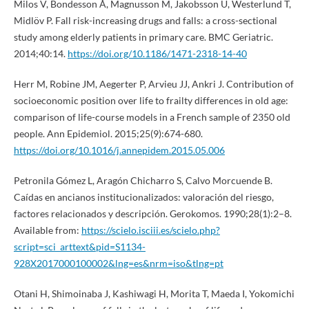
Milos V, Bondesson Å, Magnusson M, Jakobsson U, Westerlund T,
Midlöv P. Fall risk-increasing drugs and falls: a cross-sectional
study among elderly patients in primary care. BMC Geriatric.
2014;40:14.
https://doi.org/10.1186/1471-2318-14-40
Herr M, Robine JM, Aegerter P, Arvieu JJ, Ankri J. Contribution of
socioeconomic position over life to frailty differences in old age:
comparison of life-course models in a French sample of 2350 old
people. Ann Epidemiol. 2015;25(9):674-680.
https://doi.org/10.1016/j.annepidem.2015.05.006
Petronila Gómez L, Aragón Chicharro S, Calvo Morcuende B.
Caídas en ancianos institucionalizados: valoración del riesgo,
factores relacionados y descripción. Gerokomos. 1990;28(1):2–8.
Available from:
https://scielo.isciii.es/scielo.php?
script=sci_arttext&pid=S1134-
928X2017000100002&lng=es&nrm=iso&tlng=pt
Otani H, Shimoinaba J, Kashiwagi H, Morita T, Maeda I, Yokomichi