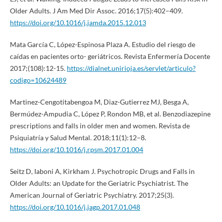
Older Adults. J Am Med Dir Assoc. 2016;17(5):402–409.
https://doi.org/10.1016/j.jamda.2015.12.013
Mata García C, López-Espinosa Plaza A. Estudio del riesgo de
caídas en pacientes orto- geriátricos. Revista Enfermería Docente
2017;(108):12-15.
https://dialnet.unirioja.es/servlet/articulo?
codigo=10624489
Martinez-Cengotitabengoa M, Diaz-Gutierrez MJ, Besga A,
Bermúdez-Ampudia C, López P, Rondon MB, et al. Benzodiazepine
prescriptions and falls in older men and women. Revista de
Psiquiatría y Salud Mental. 2018;11(1):12–8.
https://doi.org/10.1016/j.rpsm.2017.01.004
Seitz D, Iaboni A, Kirkham J. Psychotropic Drugs and Falls in
Older Adults: an Update for the Geriatric Psychiatrist. The
American Journal of Geriatric Psychiatry. 2017;25(3).
https://doi.org/10.1016/j.jagp.2017.01.048