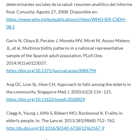
determinantes sociales de la salud: resumen analítico del informe
final. Consulta: Agosto 27, 2008. Disponible en:
https://www.who.int/es/publications/i/item/WHO-IER-CSDH-
08.1
Garin N, Olaya B, Perales J, Moneta MV, Miret M, Ayuso-Mateos
JL, et al. Multimorbidity patterns in a national representative
sample of the Spanish adult population. PLoS One.
2014;9(1):e0123037.
https://doi.org/10.1371/journal.pone.0084794
Ang GC, Low SL, How CH. Approach to falls among the elderly in
the community. Singapore Med J. 2020;61(3):116–121.
https://doi.org/10.11622/smedj.2020029
Clegg A, Young J, Iliffe S, Rikkert MO, Rockwood K. Frailty in
elderly people. In: The Lancet. 2013;381(9868):752–762.
http://dx.doi.org/10.1016/S0140-6736(12)62167-9