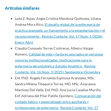
Artículos similares
Lyda Z. Rojas, Angie Cristina Mendoza-Quiñonez, Liliana
Andrea Mora Rico,
El desafío global de la enfermería de
práctica avanzada: un llamamiento a la estandarización y el
reconocimiento
,
Revista Cuidarte: Vol. 17 Núm. 1 (2026):
Enero-Abril
Claudia Consuelo Torres Contreras, Albeiro Vargas
Romero,
Calidad de vida y factores asociados en personas
mayores institucionalizadas: implicaciones para la
enfermería gerontológica. Estudio Analítico
,
Revista
Cuidarte: Vol. 16 Núm. 3 (2025): Septiembre-Diciembre
Enf. PhD. Ángela Fernanda Espinosa Aranzales, MSc.
Sandra Milena Tibaquirá Torres, MD. MSc. Anacaona
Martínez Del Valle, Enf. PhD. Ana Lucía Casallas Murillo,
Enf. Adriana del Pilar Patiño Quintero,
Comparación del
cuidado básico y especializado entre auxiliares y
profesionales de enfermería
,
Revista Cuidarte: Vol. 17