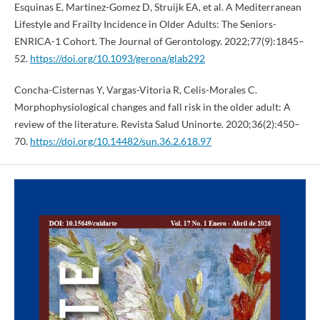
Esquinas E, Martinez-Gomez D, Struijk EA, et al. A Mediterranean
Lifestyle and Frailty Incidence in Older Adults: The Seniors-
ENRICA-1 Cohort. The Journal of Gerontology. 2022;77(9):1845–
52.
https://doi.org/10.1093/gerona/glab292
Concha-Cisternas Y, Vargas-Vitoria R, Celis-Morales C.
Morphophysiological changes and fall risk in the older adult: A
review of the literature. Revista Salud Uninorte. 2020;36(2):450–
70.
https://doi.org/10.14482/sun.36.2.618.97