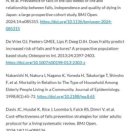
N, et al. Prevalence of falls in the last weeks of life and
relationship between falls, independence and quality of dying in
Japan: a large prospective cohort study. BMJ Open.
2024;14:e085315.
https://doi.org/10.1136/bmjopen-2024-
085315
De Vries OJ, Peeters GMEE, Lips P, Deeg DJH. Does frailty predict
increased risk of falls and fractures? A prospective population-
based study. Osteoporos Int. 2013;24:2397-2403.
https://doi.org/10.1007/s00198-013-2303-z
Nakanishi N, Nakura I, Nagano K, Yoneda H, Takatorige T, Shinsho
F, et al. Mortality in Relation to The Type of Household Among
Elderly People Living in a Community. Journal of Epidemiology.
1998;8(1):65-72.
https://doi.org/10.2188/jea.8.65
Davis JC, Husdal K, Rice J, Loomba S, Falck RS, Dimri V, et al.
Cost-effectiveness of falls prevention strategies for older adults:
protocol for a living systematic review. BMJ Open.
2024;14(11):e088536.