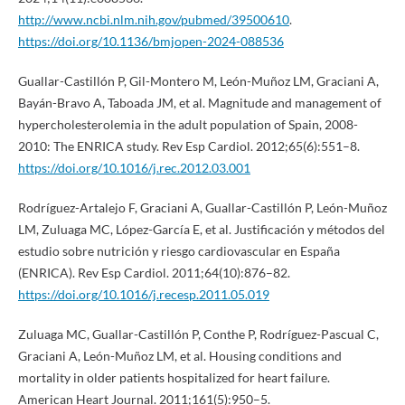
http://www.ncbi.nlm.nih.gov/pubmed/39500610
.
https://doi.org/10.1136/bmjopen-2024-088536
Guallar-Castillón P, Gil-Montero M, León-Muñoz LM, Graciani A,
Bayán-Bravo A, Taboada JM, et al. Magnitude and management of
hypercholesterolemia in the adult population of Spain, 2008-
2010: The ENRICA study. Rev Esp Cardiol. 2012;65(6):551–8.
https://doi.org/10.1016/j.rec.2012.03.001
Rodríguez-Artalejo F, Graciani A, Guallar-Castillón P, León-Muñoz
LM, Zuluaga MC, López-García E, et al. Justificación y métodos del
estudio sobre nutrición y riesgo cardiovascular en España
(ENRICA). Rev Esp Cardiol. 2011;64(10):876–82.
https://doi.org/10.1016/j.recesp.2011.05.019
Zuluaga MC, Guallar-Castillón P, Conthe P, Rodríguez-Pascual C,
Graciani A, León-Muñoz LM, et al. Housing conditions and
mortality in older patients hospitalized for heart failure.
American Heart Journal. 2011;161(5):950–5.