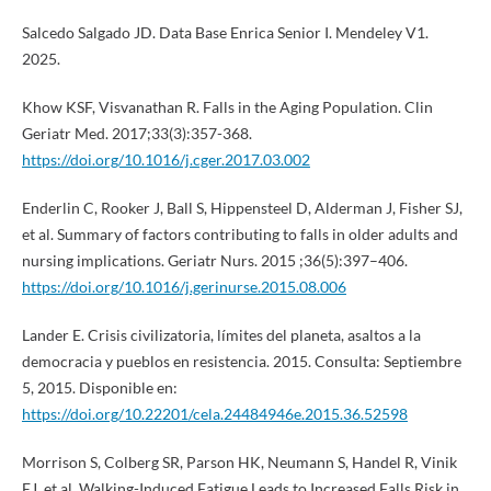
Salcedo Salgado JD. Data Base Enrica Senior I. Mendeley V1.
2025.
Khow KSF, Visvanathan R. Falls in the Aging Population. Clin
Geriatr Med. 2017;33(3):357-368.
https://doi.org/10.1016/j.cger.2017.03.002
Enderlin C, Rooker J, Ball S, Hippensteel D, Alderman J, Fisher SJ,
et al. Summary of factors contributing to falls in older adults and
nursing implications. Geriatr Nurs. 2015 ;36(5):397–406.
https://doi.org/10.1016/j.gerinurse.2015.08.006
Lander E. Crisis civilizatoria, límites del planeta, asaltos a la
democracia y pueblos en resistencia. 2015. Consulta: Septiembre
5, 2015. Disponible en:
https://doi.org/10.22201/cela.24484946e.2015.36.52598
Morrison S, Colberg SR, Parson HK, Neumann S, Handel R, Vinik
EJ, et al. Walking-Induced Fatigue Leads to Increased Falls Risk in