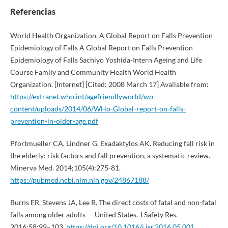
Referencias
World Health Organization. A Global Report on Falls Prevention
Epidemiology of Falls A Global Report on Falls Prevention
Epidemiology of Falls Sachiyo Yoshida-Intern Ageing and Life
Course Family and Community Health World Health
Organization. [Internet] [Cited: 2008 March 17] Available from:
https://extranet.who.int/agefriendlyworld/wp-
content/uploads/2014/06/WHo-Global-report-on-falls-
prevention-in-older-age.pdf
Pfortmueller CA, Lindner G, Exadaktylos AK. Reducing fall risk in
the elderly: risk factors and fall prevention, a systematic review.
Minerva Med. 2014;105(4):275-81.
https://pubmed.ncbi.nlm.nih.gov/24867188/
Burns ER, Stevens JA, Lee R. The direct costs of fatal and non-fatal
falls among older adults — United States. J Safety Res.
2016;58:99–103.
https://doi.org/10.1016/j.jsr.2016.05.001