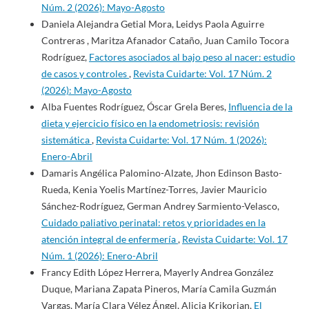
Núm. 2 (2026): Mayo-Agosto
Daniela Alejandra Getial Mora, Leidys Paola Aguirre
Contreras , Maritza Afanador Cataño, Juan Camilo Tocora
Rodríguez,
Factores asociados al bajo peso al nacer: estudio
de casos y controles
,
Revista Cuidarte: Vol. 17 Núm. 2
(2026): Mayo-Agosto
Alba Fuentes Rodríguez, Óscar Grela Beres,
Influencia de la
dieta y ejercicio físico en la endometriosis: revisión
sistemática
,
Revista Cuidarte: Vol. 17 Núm. 1 (2026):
Enero-Abril
Damaris Angélica Palomino-Alzate, Jhon Edinson Basto-
Rueda, Kenia Yoelis Martínez-Torres, Javier Mauricio
Sánchez-Rodríguez, German Andrey Sarmiento-Velasco,
Cuidado paliativo perinatal: retos y prioridades en la
atención integral de enfermería
,
Revista Cuidarte: Vol. 17
Núm. 1 (2026): Enero-Abril
Francy Edith López Herrera, Mayerly Andrea González
Duque, Mariana Zapata Pineros, María Camila Guzmán
Vargas, María Clara Vélez Ángel, Alicia Krikorian,
El