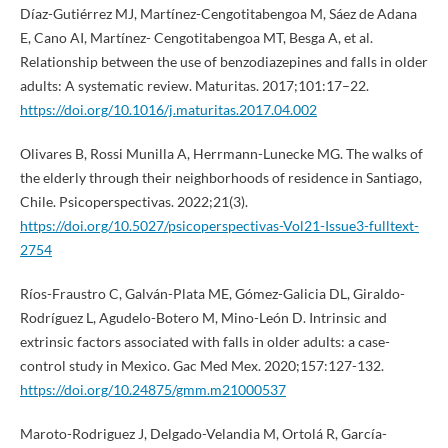
Díaz-Gutiérrez MJ, Martínez-Cengotitabengoa M, Sáez de Adana
E, Cano AI, Martínez- Cengotitabengoa MT, Besga A, et al.
Relationship between the use of benzodiazepines and falls in older
adults: A systematic review. Maturitas. 2017;101:17–22.
https://doi.org/10.1016/j.maturitas.2017.04.002
Olivares B, Rossi Munilla A, Herrmann-Lunecke MG. The walks of
the elderly through their neighborhoods of residence in Santiago,
Chile. Psicoperspectivas. 2022;21(3).
https://doi.org/10.5027/psicoperspectivas-Vol21-Issue3-fulltext-
2754
Ríos-Fraustro C, Galván-Plata ME, Gómez-Galicia DL, Giraldo-
Rodríguez L, Agudelo-Botero M, Mino-León D. Intrinsic and
extrinsic factors associated with falls in older adults: a case-
control study in Mexico. Gac Med Mex. 2020;157:127-132.
https://doi.org/10.24875/gmm.m21000537
Maroto-Rodriguez J, Delgado-Velandia M, Ortolá R, García-