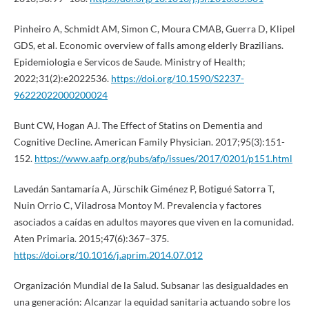
Pinheiro A, Schmidt AM, Simon C, Moura CMAB, Guerra D, Klipel
GDS, et al. Economic overview of falls among elderly Brazilians.
Epidemiologia e Servicos de Saude. Ministry of Health;
2022;31(2):e2022536.
https://doi.org/10.1590/S2237-
96222022000200024
Bunt CW, Hogan AJ. The Effect of Statins on Dementia and
Cognitive Decline. American Family Physician. 2017;95(3):151-
152.
https://www.aafp.org/pubs/afp/issues/2017/0201/p151.html
Lavedán Santamaría A, Jürschik Giménez P, Botigué Satorra T,
Nuin Orrio C, Viladrosa Montoy M. Prevalencia y factores
asociados a caídas en adultos mayores que viven en la comunidad.
Aten Primaria. 2015;47(6):367–375.
https://doi.org/10.1016/j.aprim.2014.07.012
Organización Mundial de la Salud. Subsanar las desigualdades en
una generación: Alcanzar la equidad sanitaria actuando sobre los