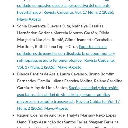
cuidado compasivo desde la perspectiva del paciente
hospitalizado
,
Revista Cuidarte: Vol. 17 Núm. 2 (2026):
Mayo-Agosto
Sonia Esperanza Guevara Suta, Nathalya Casallas
Hernández, Adriana Marcela Monroy Garzón, Olivia
Margarita Narváez-Rumié, Gilma Jeannette Caraballo-
Martinez, Ruth Liliana López-Cruz,
Experiencias de
cuidadores de gemelos con displasia broncopulmonar y
retinopatía: estudio fenomenológico
,
Revista Cuidarte:
Vol. 17 Núm. 2 (2026): Mayo-Agosto
Bianca Pereira de Assis, Laura Cavalaro, Bruno Bomfim
Fernandes, Camila Juliana Ferreira Molina, Raiane Caroline
Garcia, Aliny de Lima Santos,
Sueño, ansiedad y depresión
asociados a la calidad de vida de las personas adultas
mayores: un estudio transversal
,
Revista Cuidarte: Vol. 17
Núm. 2 (2026): Mayo-Agosto
Raquel Coelho de Andrade, Thalyta Mariany Rego Lopes
Ueno, Tiago Assunção dos Santos Farias, Wagner Ferreira