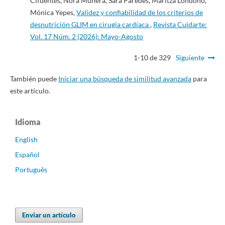
Cifuentes, Nora Múnera, Sara Paredes, Maritza Londoño,
Mónica Yepes,
Validez y confiabilidad de los criterios de
desnutrición GLIM en cirugía cardíaca
,
Revista Cuidarte:
Vol. 17 Núm. 2 (2026): Mayo-Agosto
1-10 de 329
Siguiente
También puede
Iniciar una búsqueda de similitud avanzada
para
este artículo.
Idioma
English
Español
Português
Enviar un artículo