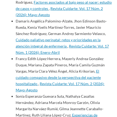
Rodríguez,
Factores asociados al bajo peso al nacer: estudio
de casos y controles
,
Revista Cuidarte: Vol. 17 Núm. 2
(2026): Mayo-Agosto
Damaris Angélica Palomino-Alzate, Jhon Edinson Basto-
Rueda, Kenia Yoelis Martínez-Torres, Javier Mauricio
Sánchez-Rodríguez, German Andrey Sarmiento-Velasco,
Cuidado paliativo perinatal: retos y prioridades en la
atención integral de enfermería
,
Revista Cuidarte: Vol. 17
Núm. 1 (2026): Enero-Abril
Francy Edith López Herrera, Mayerly Andrea González
Duque, Mariana Zapata Pineros, María Camila Guzmán
Vargas, María Clara Vélez Ángel, Alicia Krikorian,
El
cuidado compasivo desde la perspectiva del paciente
hospitalizado
,
Revista Cuidarte: Vol. 17 Núm. 2 (2026):
Mayo-Agosto
Sonia Esperanza Guevara Suta, Nathalya Casallas
Hernández, Adriana Marcela Monroy Garzón, Olivia
Margarita Narváez-Rumié, Gilma Jeannette Caraballo-
Martinez, Ruth Liliana López-Cruz,
Experiencias de