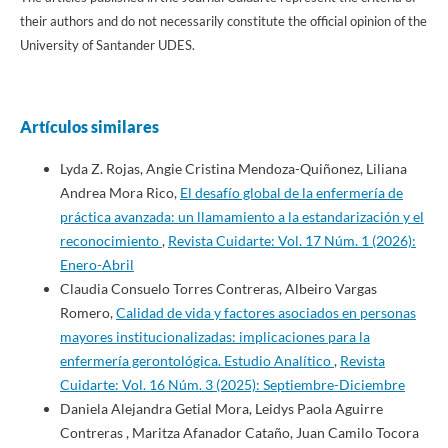
their authors and do not necessarily constitute the official opinion of the
University of Santander UDES.
Artículos similares
Lyda Z. Rojas, Angie Cristina Mendoza-Quiñonez, Liliana
Andrea Mora Rico,
El desafío global de la enfermería de
práctica avanzada: un llamamiento a la estandarización y el
reconocimiento
,
Revista Cuidarte: Vol. 17 Núm. 1 (2026):
Enero-Abril
Claudia Consuelo Torres Contreras, Albeiro Vargas
Romero,
Calidad de vida y factores asociados en personas
mayores institucionalizadas: implicaciones para la
enfermería gerontológica. Estudio Analítico
,
Revista
Cuidarte: Vol. 16 Núm. 3 (2025): Septiembre-Diciembre
Daniela Alejandra Getial Mora, Leidys Paola Aguirre
Contreras , Maritza Afanador Cataño, Juan Camilo Tocora