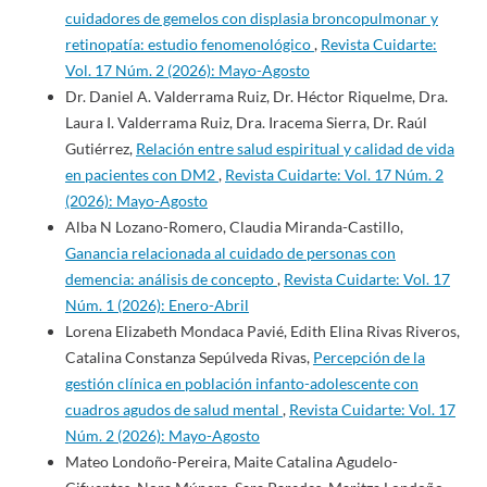
cuidadores de gemelos con displasia broncopulmonar y
retinopatía: estudio fenomenológico
,
Revista Cuidarte:
Vol. 17 Núm. 2 (2026): Mayo-Agosto
Dr. Daniel A. Valderrama Ruiz, Dr. Héctor Riquelme, Dra.
Laura I. Valderrama Ruiz, Dra. Iracema Sierra, Dr. Raúl
Gutiérrez,
Relación entre salud espiritual y calidad de vida
en pacientes con DM2
,
Revista Cuidarte: Vol. 17 Núm. 2
(2026): Mayo-Agosto
Alba N Lozano-Romero, Claudia Miranda-Castillo,
Ganancia relacionada al cuidado de personas con
demencia: análisis de concepto
,
Revista Cuidarte: Vol. 17
Núm. 1 (2026): Enero-Abril
Lorena Elizabeth Mondaca Pavié, Edith Elina Rivas Riveros,
Catalina Constanza Sepúlveda Rivas,
Percepción de la
gestión clínica en población infanto-adolescente con
cuadros agudos de salud mental
,
Revista Cuidarte: Vol. 17
Núm. 2 (2026): Mayo-Agosto
Mateo Londoño-Pereira, Maite Catalina Agudelo-