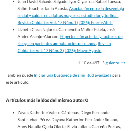
Juan David Salcedo Salgado, Igor Cigarroa, Rafael Tuesca,
Salim Touchie, Tania Acosta,
Asociación entre la desventaja
social y caídas en adultos mayores: estudio longitudinal
,
Revista Cuidarte: Vol. 17 Núm. 1 (2026): Enero-Abril
Lizbeth Cieza Najarro, Carmencita Muñoz Estela, José
Ander Asenjo-Alarcón,
Hipertensión arterial y factores de
riesgo en pacientes ambulatorios peruanos
,
Revista
Cuidarte: Vol. 17 Núm. 2 (2026): Mayo-Agosto
1-10 de 497
Siguiente
También puede
Iniciar una búsqueda de similitud avanzada
para
este artículo.
Artículos más leídos del mismo autor/a
Zayda Katherine Valero Cárdenas, Diego Fernando
Santisteban Pérez, Dayana Katherine Fernández Solano,
Anny Natalia Ojeda Olarte, Silvia Juliana Carreño Porras,