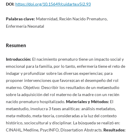
DOI:
https://doi.org/10.15649/cuidarte.v5i2.93
Palabras clave:
Maternidad, Recién Nacido Prematuro,
Enfermería Neonatal
Resumen
Introducción:
El nacimiento prematuro tiene un impacto social y
emocional para la familia, por lo tanto, enfermería tiene el reto de
indagar y profundizar sobre las diversas experiencias; para
proponer intervenciones que favorezcan el desempeño del rol
materno. Objetivo: Describir los resultados de un metaestudio
sobre la adquisición del rol materno de la madre con un recién
nacido prematuro hospitalizado.
Materiales y Métodos:
El
metaestudio, involucra 3 fases analíticas: análisis metadatos,
meta-método, meta-teoría, consideradas a la luz del contexto
histórico, sociocultural y disciplinar. La búsqueda se realizó en:
CINAHL, Medline, PsycINFO, Dissertation Abstracts.
Resultados: