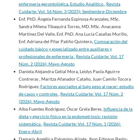
enfermería gerontológica. Estudio Analítico
,
Revista
Cuidarte: Vol. 16 Núm. 3 (2025): Septiembre-Diciembre
Enf. PhD. Ángela Fernanda Espinosa Aranzales, MSc.
Sandra Milena Tibaquirá Torres, MD. MSc. Anacaona
Martínez Del Valle, Enf. PhD. Ana Lucía Casallas Murillo,
Enf. Adriana del Pilar Patiño Quintero,
Comparación del
cuidado básico y especializado entre auxiliares y
profesionales de enfermería
,
Revista Cuidarte: Vol. 17
Núm. 2 (2026): Mayo-Agosto
Daniela Alejandra Getial Mora, Leidys Paola Aguirre
Contreras , Maritza Afanador Cataño, Juan Camilo Tocora
Rodríguez,
Factores asociados al bajo peso al nacer: estudio
de casos y controles
,
Revista Cuidarte: Vol. 17 Núm. 2
(2026): Mayo-Agosto
Alba Fuentes Rodríguez, Óscar Grela Beres,
Influencia de la
dieta y ejercicio físico en la endometriosis: revisión
sistemática
,
Revista Cuidarte: Vol. 17 Núm. 1 (2026):
Enero-Abril
Damaris Angélica Palomino-Alzate, Jhon Edinson Basto-