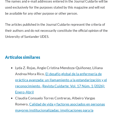
The names and e-mail addresses entered in the Journal Cuidarte will be
used exclusively for the purposes stated by this magazine and will not
be available for any other purpose or other person.
The articles published in the Journal Cuidarte represent the criteria of
their authors and do not necessarily constitute the official opinion of the
University of Santander UDES.
Artículos similares
Lyda Z. Rojas, Angie Cristina Mendoza-Quiñonez, Liliana
Andrea Mora Rico,
El desafío global de la enfermería de
práctica avanzada: un llamamiento a la estandarización y el
reconocimiento
,
Revista Cuidarte: Vol. 17 Núm. 1 (2026):
Enero-Abril
Claudia Consuelo Torres Contreras, Albeiro Vargas
Romero,
Calidad de vida y factores asociados en personas
mayores institucionalizadas: implicaciones para la