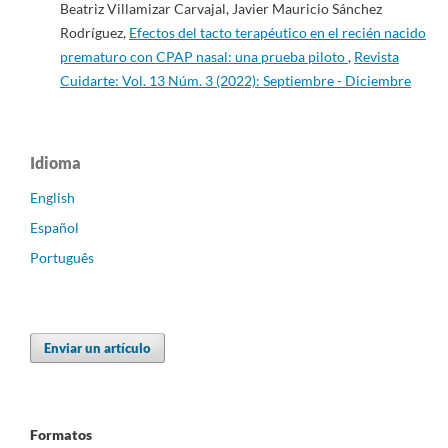
Beatriz Villamizar Carvajal, Javier Mauricio Sánchez
Rodríguez,
Efectos del tacto terapéutico en el recién nacido
prematuro con CPAP nasal: una prueba piloto
,
Revista
Cuidarte: Vol. 13 Núm. 3 (2022): Septiembre - Diciembre
Idioma
English
Español
Português
Enviar un artículo
Formatos