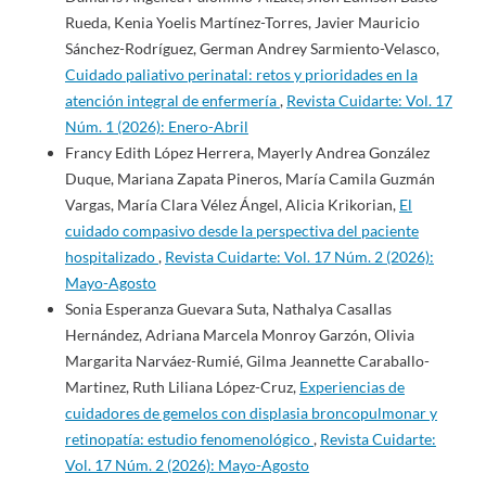
Rueda, Kenia Yoelis Martínez-Torres, Javier Mauricio
Sánchez-Rodríguez, German Andrey Sarmiento-Velasco,
Cuidado paliativo perinatal: retos y prioridades en la
atención integral de enfermería
,
Revista Cuidarte: Vol. 17
Núm. 1 (2026): Enero-Abril
Francy Edith López Herrera, Mayerly Andrea González
Duque, Mariana Zapata Pineros, María Camila Guzmán
Vargas, María Clara Vélez Ángel, Alicia Krikorian,
El
cuidado compasivo desde la perspectiva del paciente
hospitalizado
,
Revista Cuidarte: Vol. 17 Núm. 2 (2026):
Mayo-Agosto
Sonia Esperanza Guevara Suta, Nathalya Casallas
Hernández, Adriana Marcela Monroy Garzón, Olivia
Margarita Narváez-Rumié, Gilma Jeannette Caraballo-
Martinez, Ruth Liliana López-Cruz,
Experiencias de
cuidadores de gemelos con displasia broncopulmonar y
retinopatía: estudio fenomenológico
,
Revista Cuidarte:
Vol. 17 Núm. 2 (2026): Mayo-Agosto