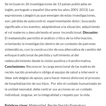
Se incluyeron 26 investigaciones de 13 países publicadas en
inglés, portugués y español (durante los años 2001-2013). Las
expresiones categóricas que emergen de estas investigaciones,
son: pérdida de autocontrol; experimentando dolor; buscando
significado a los eventos; adaptándose a la situación; adquiriendo
el rol materno y descubriendo el amor incondicional.
Discusión:
El metaestudio permitió el análisis crítico de la información,
orientando la investigación dentro de un contexto de patrones
sistemáticos, con la construcción de una alternativa de cambio del
enfoque tradicional de pérdida y sufrimiento al del
redescubrimiento desde la visión positiva y transformativa.
Conclusiones:
Reconocer la carga emocional de las madres de
recién nacido prematuro obliga al equipo de salud a intervenir e
idear estrategias de apoyo, para hacer menos doloroso el proceso
de hospitalización de sus hijos. Por ello el cuidado humanizado en
la unidad neonatal, debe centrar sus acciones en un cuidado
individual, singular, en la integralidad y respeto por la vida.
Palabras clave:
Maternidad, Recién Nacido Prematuro,