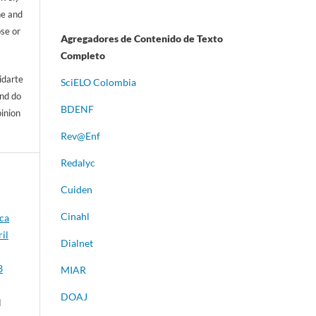
ne and
ose or
Agregadores de Contenido de Texto
Completo
idarte
S
ciELO Colombia
and do
BDENF
pinion
Rev@Enf
Redalyc
Cuiden
Cinahl
ica
il
Dialnet
3
MIAR
DOAJ
l