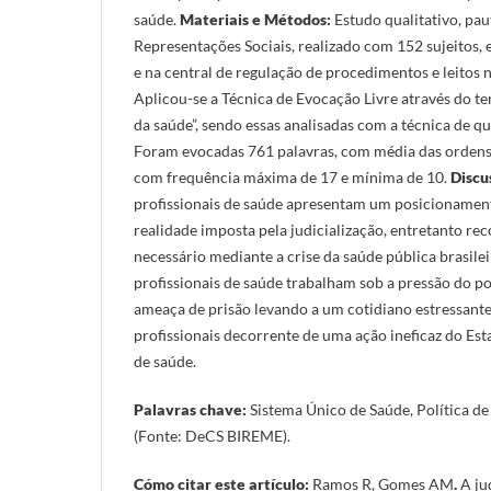
saúde.
Materiais e Métodos:
Estudo qualitativo, pau
Representações Sociais, realizado com 152 sujeitos, 
e na central de regulação de procedimentos e leitos n
Aplicou-se a Técnica de Evocação Livre através do te
da saúde”, sendo essas analisadas com a técnica de q
Foram evocadas 761 palavras, com média das ordens
com frequência máxima de 17 e mínima de 10.
Discu
profissionais de saúde apresentam um posicionament
realidade imposta pela judicialização, entretanto r
necessário mediante a crise da saúde pública brasilei
profissionais de saúde trabalham sob a pressão do po
ameaça de prisão levando a um cotidiano estressante
profissionais decorrente de uma ação ineficaz do Est
de saúde.
Palavras chave:
Sistema Único de Saúde, Política de
(Fonte: DeCS BIREME).
Cómo citar este artículo:
Ramos R, Gomes AM
.
A ju