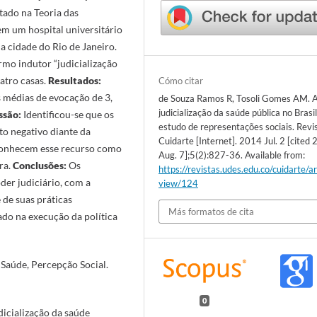
tado na Teoria das
em um hospital universitário
a cidade do Rio de Janeiro.
rmo indutor “judicialização
uatro casas.
Resultados:
Cómo citar
 médias de evocação de 3,
de Souza Ramos R, Tosoli Gomes AM. 
judicialização da saúde pública no Brasi
ssão:
Identificou-se que os
estudo de representações sociais. Revi
o negativo diante da
Cuidarte [Internet]. 2014 Jul. 2 [cited
econhecem esse recurso como
Aug. 7];5(2):827-36. Available from:
ra.
Conclusões:
Os
https://revistas.udes.edu.co/cuidarte/ar
der judiciário, com a
view/124
 de suas práticas
Más formatos de cita
ado na execução da política
 Saúde, Percepção Social.
0
dicialização da saúde