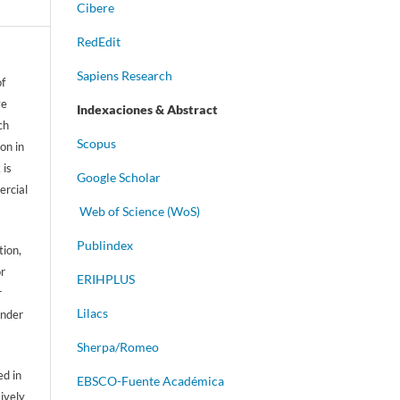
Cibere
RedEdit
Sapiens Research
of
ve
Indexaciones & Abstract
ch
Scopus
on in
 is
Google Scholar
ercial
Web of Science (WoS)
Publindex
tion,
or
ERIHPLUS
r
Lilacs
ander
Sherpa/Romeo
d in
EBSCO-Fuente Académica
sively