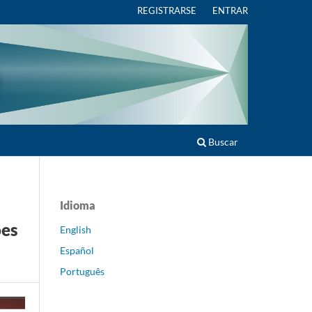
REGISTRARSE
ENTRAR
Buscar
Idioma
ões
English
Español
Português