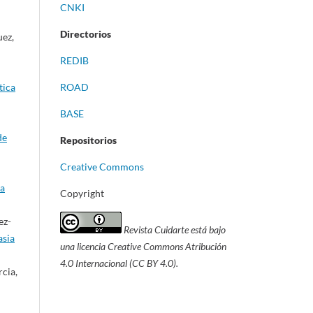
CNKI
Directorios
uez,
REDIB
tica
ROAD
BASE
de
Repositorios
Creative Commons
ta
Copyright
ez-
Revista Cuidarte está bajo
asia
una licencia Creative Commons Atribución
4.0 Internacional (CC BY 4.0).
cia,