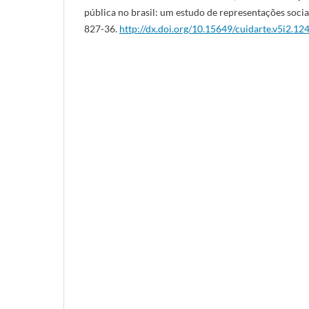
pública no brasil: um estudo de representações sociai
827-36.
http://dx.doi.org/10.15649/cuidarte.v5i2.12