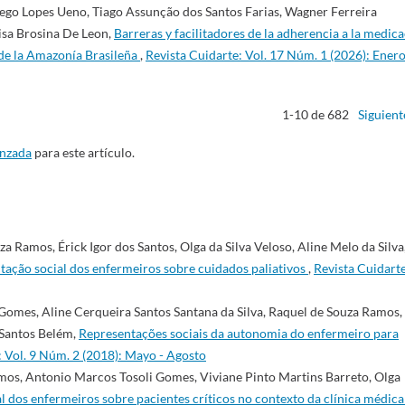
ego Lopes Ueno, Tiago Assunção dos Santos Farias, Wagner Ferreira
isa Brosina De Leon,
Barreras y facilitadores de la adherencia a la medic
 de la Amazonía Brasileña
,
Revista Cuidarte: Vol. 17 Núm. 1 (2026): Enero
1-10 de 682
Siguient
anzada
para este artículo.
a Ramos, Érick Igor dos Santos, Olga da Silva Veloso, Aline Melo da Silva
tação social dos enfermeiros sobre cuidados paliativos
,
Revista Cuidarte
omes, Aline Cerqueira Santos Santana da Silva, Raquel de Souza Ramos,
 Santos Belém,
Representações sociais da autonomia do enfermeiro para
: Vol. 9 Núm. 2 (2018): Mayo - Agosto
mos, Antonio Marcos Tosoli Gomes, Viviane Pinto Martins Barreto, Olga
l dos enfermeiros sobre pacientes críticos no contexto da clínica médic