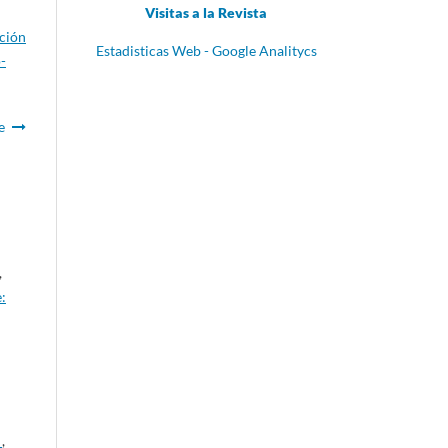
Visitas a la Revista
ación
Estadisticas Web - Google Analitycs
-
e
,
:
a
,