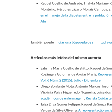
Raquel Coelho de Andrade, Thalyta Mariany R
Monteiro, Hércules Lázaro Morais Campos, El
en el manejo de la diabetes entre la población
Abril
También puede
Iniciar una búsqueda de similitud av
Artículos más leídos del mismo autor/a
Sabrina Maria Coelho de Britto, Raquel de Souz
Rosângela Guiomar de Aguiar Mariz,
Represen
Vol. 6 Núm. 2 (2015): Julio - Diciembre
Diego Bonfante Mota, Antonio Marcos Tosoli G
Virgínia Paiva Figueiredo Nogueira, Luísa dos
acadêmicos de enfermagem
,
Revista Cuidarte
Taísa Diva Gomes Felippe, Raquel de Souza Ra
Veloso da Silva Oliveira,
A representação socia