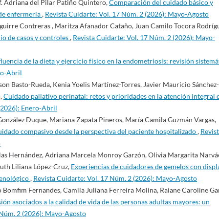
f. Adriana del Pilar Patiño Quintero,
Comparación del cuidado básico y
 de enfermería
,
Revista Cuidarte: Vol. 17 Núm. 2 (2026): Mayo-Agosto
Aguirre Contreras , Maritza Afanador Cataño, Juan Camilo Tocora Rodríg
dio de casos y controles
,
Revista Cuidarte: Vol. 17 Núm. 2 (2026): Mayo-
fluencia de la dieta y ejercicio físico en la endometriosis: revisión sistemá
ro-Abril
on Basto-Rueda, Kenia Yoelis Martínez-Torres, Javier Mauricio Sánchez-
o,
Cuidado paliativo perinatal: retos y prioridades en la atención integral 
(2026): Enero-Abril
González Duque, Mariana Zapata Pineros, María Camila Guzmán Vargas,
uidado compasivo desde la perspectiva del paciente hospitalizado
,
Revis
o
llas Hernández, Adriana Marcela Monroy Garzón, Olivia Margarita Narvá
uth Liliana López-Cruz,
Experiencias de cuidadores de gemelos con displ
menológico
,
Revista Cuidarte: Vol. 17 Núm. 2 (2026): Mayo-Agosto
o Bomfim Fernandes, Camila Juliana Ferreira Molina, Raiane Caroline Gar
ión asociados a la calidad de vida de las personas adultas mayores: un
7 Núm. 2 (2026): Mayo-Agosto