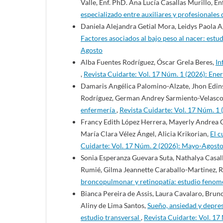
Valle, Enf. PhD. Ana Lucía Casallas Murillo, En
especializado entre auxiliares y profesionales
Daniela Alejandra Getial Mora, Leidys Paola 
Factores asociados al bajo peso al nacer: estu
Agosto
Alba Fuentes Rodríguez, Óscar Grela Beres,
In
,
Revista Cuidarte: Vol. 17 Núm. 1 (2026): Ene
Damaris Angélica Palomino-Alzate, Jhon Edins
Rodríguez, German Andrey Sarmiento-Velasc
enfermería
,
Revista Cuidarte: Vol. 17 Núm. 1 
Francy Edith López Herrera, Mayerly Andrea 
María Clara Vélez Ángel, Alicia Krikorian,
El c
Cuidarte: Vol. 17 Núm. 2 (2026): Mayo-Agost
Sonia Esperanza Guevara Suta, Nathalya Casa
Rumié, Gilma Jeannette Caraballo-Martinez, R
broncopulmonar y retinopatía: estudio feno
Bianca Pereira de Assis, Laura Cavalaro, Brun
Aliny de Lima Santos,
Sueño, ansiedad y depres
estudio transversal
,
Revista Cuidarte: Vol. 1