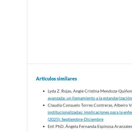
Artículos similares
Lyda Z. Rojas, Angie Cristina Mendoza-Quiñon
avanzada: un llamamiento a la estandarizació
Claudia Consuelo Torres Contreras, Albeiro 
institucionalizadas: implicaciones para la enf
(2025): Septiembre-Diciembre
Enf. PhD. Ángela Fernanda Espinosa Aranzale