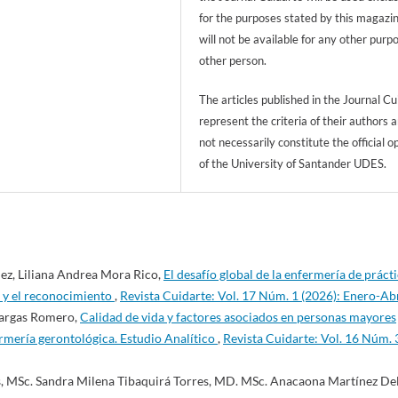
for the purposes stated by this magazi
will not be available for any other purp
other person.
The articles published in the Journal Cu
represent the criteria of their authors 
not necessarily constitute the official o
of the University of Santander UDES.
ez, Liliana Andrea Mora Rico,
El desafío global de la enfermería de práct
n y el reconocimiento
,
Revista Cuidarte: Vol. 17 Núm. 1 (2026): Enero-Abr
Vargas Romero,
Calidad de vida y factores asociados en personas mayores
ermería gerontológica. Estudio Analítico
,
Revista Cuidarte: Vol. 16 Núm. 
s, MSc. Sandra Milena Tibaquirá Torres, MD. MSc. Anacaona Martínez De