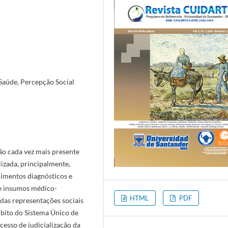
 Saúde, Percepção Social
ão cada vez mais presente
lizada, principalmente,
dimentos diagnósticos e
de insumos médico-
HTML
PDF
a das representações sociais
mbito do Sistema Único de
cesso de judicialização da