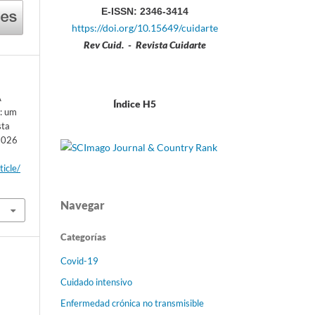
E-ISSN: 2346-3414
https://doi.org/10.15649/cuidarte
Rev Cuid. - Revista Cuidarte
A
Índice H5
l: um
sta
 2026
ticle/
Navegar
Categorías
Covid-19
Cuidado intensivo
Enfermedad crónica no transmisible