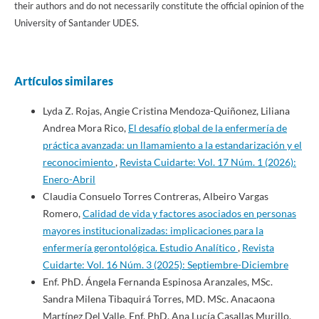
their authors and do not necessarily constitute the official opinion of the
University of Santander UDES.
Artículos similares
Lyda Z. Rojas, Angie Cristina Mendoza-Quiñonez, Liliana
Andrea Mora Rico,
El desafío global de la enfermería de
práctica avanzada: un llamamiento a la estandarización y el
reconocimiento
,
Revista Cuidarte: Vol. 17 Núm. 1 (2026):
Enero-Abril
Claudia Consuelo Torres Contreras, Albeiro Vargas
Romero,
Calidad de vida y factores asociados en personas
mayores institucionalizadas: implicaciones para la
enfermería gerontológica. Estudio Analítico
,
Revista
Cuidarte: Vol. 16 Núm. 3 (2025): Septiembre-Diciembre
Enf. PhD. Ángela Fernanda Espinosa Aranzales, MSc.
Sandra Milena Tibaquirá Torres, MD. MSc. Anacaona
Martínez Del Valle, Enf. PhD. Ana Lucía Casallas Murillo,