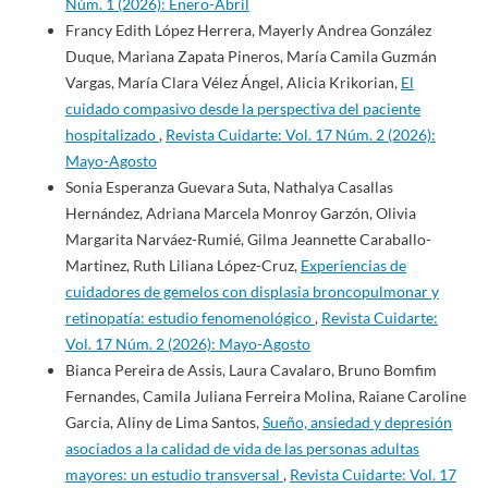
Núm. 1 (2026): Enero-Abril
Francy Edith López Herrera, Mayerly Andrea González
Duque, Mariana Zapata Pineros, María Camila Guzmán
Vargas, María Clara Vélez Ángel, Alicia Krikorian,
El
cuidado compasivo desde la perspectiva del paciente
hospitalizado
,
Revista Cuidarte: Vol. 17 Núm. 2 (2026):
Mayo-Agosto
Sonia Esperanza Guevara Suta, Nathalya Casallas
Hernández, Adriana Marcela Monroy Garzón, Olivia
Margarita Narváez-Rumié, Gilma Jeannette Caraballo-
Martinez, Ruth Liliana López-Cruz,
Experiencias de
cuidadores de gemelos con displasia broncopulmonar y
retinopatía: estudio fenomenológico
,
Revista Cuidarte:
Vol. 17 Núm. 2 (2026): Mayo-Agosto
Bianca Pereira de Assis, Laura Cavalaro, Bruno Bomfim
Fernandes, Camila Juliana Ferreira Molina, Raiane Caroline
Garcia, Aliny de Lima Santos,
Sueño, ansiedad y depresión
asociados a la calidad de vida de las personas adultas
mayores: un estudio transversal
,
Revista Cuidarte: Vol. 17