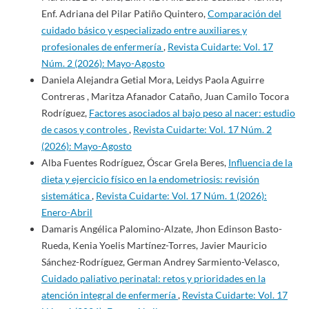
Enf. Adriana del Pilar Patiño Quintero,
Comparación del
cuidado básico y especializado entre auxiliares y
profesionales de enfermería
,
Revista Cuidarte: Vol. 17
Núm. 2 (2026): Mayo-Agosto
Daniela Alejandra Getial Mora, Leidys Paola Aguirre
Contreras , Maritza Afanador Cataño, Juan Camilo Tocora
Rodríguez,
Factores asociados al bajo peso al nacer: estudio
de casos y controles
,
Revista Cuidarte: Vol. 17 Núm. 2
(2026): Mayo-Agosto
Alba Fuentes Rodríguez, Óscar Grela Beres,
Influencia de la
dieta y ejercicio físico en la endometriosis: revisión
sistemática
,
Revista Cuidarte: Vol. 17 Núm. 1 (2026):
Enero-Abril
Damaris Angélica Palomino-Alzate, Jhon Edinson Basto-
Rueda, Kenia Yoelis Martínez-Torres, Javier Mauricio
Sánchez-Rodríguez, German Andrey Sarmiento-Velasco,
Cuidado paliativo perinatal: retos y prioridades en la
atención integral de enfermería
,
Revista Cuidarte: Vol. 17