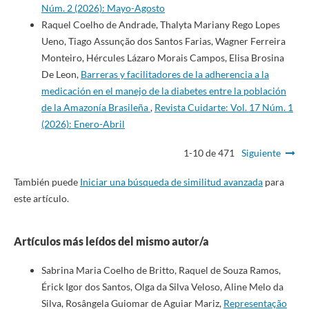
Núm. 2 (2026): Mayo-Agosto
Raquel Coelho de Andrade, Thalyta Mariany Rego Lopes
Ueno, Tiago Assunção dos Santos Farias, Wagner Ferreira
Monteiro, Hércules Lázaro Morais Campos, Elisa Brosina
De Leon,
Barreras y facilitadores de la adherencia a la
medicación en el manejo de la diabetes entre la población
de la Amazonía Brasileña
,
Revista Cuidarte: Vol. 17 Núm. 1
(2026): Enero-Abril
1-10 de 471
Siguiente
También puede
Iniciar una búsqueda de similitud avanzada
para
este artículo.
Artículos más leídos del mismo autor/a
Sabrina Maria Coelho de Britto, Raquel de Souza Ramos,
Érick Igor dos Santos, Olga da Silva Veloso, Aline Melo da
Silva, Rosângela Guiomar de Aguiar Mariz,
Representação