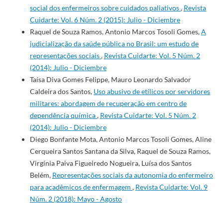
social dos enfermeiros sobre cuidados paliativos
,
Revista
Cuidarte: Vol. 6 Núm. 2 (2015): Julio - Diciembre
Raquel de Souza Ramos, Antonio Marcos Tosoli Gomes,
A
judicialização da saúde pública no Brasil: um estudo de
representações sociais
,
Revista Cuidarte: Vol. 5 Núm. 2
(2014): Julio - Diciembre
Taísa Diva Gomes Felippe, Mauro Leonardo Salvador
Caldeira dos Santos,
Uso abusivo de etílicos por servidores
militares: abordagem de recuperação em centro de
dependência química
,
Revista Cuidarte: Vol. 5 Núm. 2
(2014): Julio - Diciembre
Diego Bonfante Mota, Antonio Marcos Tosoli Gomes, Aline
Cerqueira Santos Santana da Silva, Raquel de Souza Ramos,
Virgínia Paiva Figueiredo Nogueira, Luísa dos Santos
Belém,
Representações sociais da autonomia do enfermeiro
para acadêmicos de enfermagem
,
Revista Cuidarte: Vol. 9
Núm. 2 (2018): Mayo - Agosto