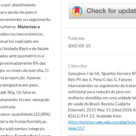
ura por atendimento
para perda de peso é
intervenientes no seguimento
mulheres.
Materiais e
 dados socioeconômicos,
Publicado
nal foi realizado em
2015-05-15
a Unidade Básica de Saúde
ados antropométricos e
proximadamente 8% das
Cómo citar
u os níveis de eutrofia. O
Gonçalves I da SA, Ygnatios Ferreira 
sma proporção. Apenas
Reis PV dos S, Pena G das G. Fatores
eram/ganharam peso,
intervenientes no seguimento do trat
nutricional para redução de peso em
té 3Kg. Os fatores
mulheres atendidas em uma unidade bá
tratamento foram: sensação
de saúde do Brasil. Revista Cuidarte
controlar
[Internet]. 2015 May 15 [cited 2026 A
menor quantidade (22,08%).
8];6(1):914-22. Available from:
ria de frutas/hortaliças,
https://revistas.udes.edu.co/cuidarte/ar
view/157
ura/alimentos integrais,
ussão e Conclusões:
Foram