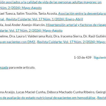
ión asociados a la calidad de vida de las personas adultas mayores: un
7 Núm. 2 (2026): Mayo-Agosto
ael Tuesca, Salim Touchie, Tania Acosta,
Asociación entre la desventaja s
inal
,
Revista Cuidarte: Vol. 17 Núm. 1 (2026): Enero-Abril
la, José Ander Asenjo-Alarcón,
Hipertensión arterial y factores de riesg
darte: Vol. 17 Núm. 2 (2026): Mayo-Agosto
elme, Dra. Laura I. Valderrama Ruiz, Dra. Iracema Sierra, Dr. Raúl Gutiér
vida en pacientes con DM2
,
Revista Cuidarte: Vol. 17 Núm. 2 (2026): Mayo-
1-10 de 439
Siguient
anzada
para este artículo.
ana Araújo, Lucas Maciel Cunha, Débora Machado Cunha Ribeiro, Geórgi
s de avaliação do estado nutricional de pacientes em hemodiálise
,
Revis