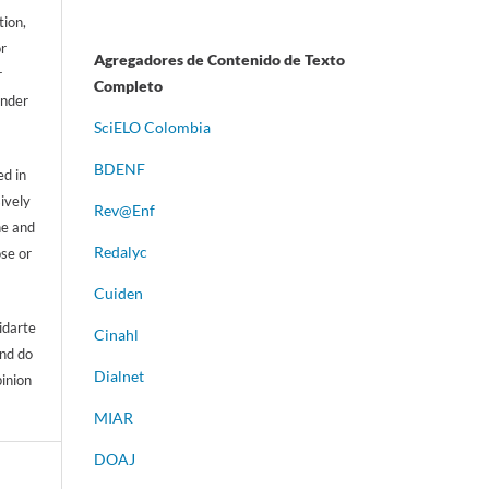
tion,
or
Agregadores de Contenido de Texto
r
Completo
ander
S
ciELO Colombia
BDENF
d in
sively
Rev@Enf
ne and
Redalyc
ose or
Cuiden
idarte
Cinahl
and do
Dialnet
pinion
MIAR
DOAJ