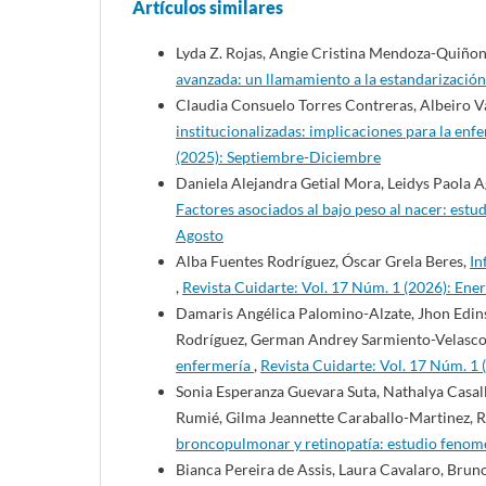
Artículos similares
Lyda Z. Rojas, Angie Cristina Mendoza-Quiñon
avanzada: un llamamiento a la estandarizació
Claudia Consuelo Torres Contreras, Albeiro 
institucionalizadas: implicaciones para la enf
(2025): Septiembre-Diciembre
Daniela Alejandra Getial Mora, Leidys Paola 
Factores asociados al bajo peso al nacer: estu
Agosto
Alba Fuentes Rodríguez, Óscar Grela Beres,
In
,
Revista Cuidarte: Vol. 17 Núm. 1 (2026): Ene
Damaris Angélica Palomino-Alzate, Jhon Edins
Rodríguez, German Andrey Sarmiento-Velasc
enfermería
,
Revista Cuidarte: Vol. 17 Núm. 1 
Sonia Esperanza Guevara Suta, Nathalya Casa
Rumié, Gilma Jeannette Caraballo-Martinez, R
broncopulmonar y retinopatía: estudio feno
Bianca Pereira de Assis, Laura Cavalaro, Brun