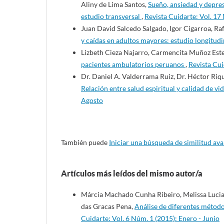
Aliny de Lima Santos,
Sueño, ansiedad y depres
estudio transversal
,
Revista Cuidarte: Vol. 1
Juan David Salcedo Salgado, Igor Cigarroa, Raf
y caídas en adultos mayores: estudio longitud
Lizbeth Cieza Najarro, Carmencita Muñoz Este
pacientes ambulatorios peruanos
,
Revista Cui
Dr. Daniel A. Valderrama Ruiz, Dr. Héctor Riqu
Relación entre salud espiritual y calidad de 
Agosto
También puede
Iniciar una búsqueda de similitud av
Artículos más leídos del mismo autor/a
Márcia Machado Cunha Ribeiro, Melissa Luci
das Gracas Pena,
Análise de diferentes método
Cuidarte: Vol. 6 Núm. 1 (2015): Enero - Junio