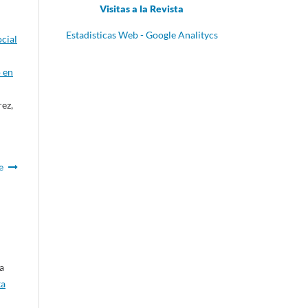
Visitas a la Revista
Estadisticas Web - Google Analitycs
ocial
o en
rez,
e
a
ta