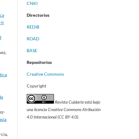
CNKI
ica
Directorios
il
REDIB
3
ROAD
BASE
uez,
Repositorios
Creative Commons
tica
Copyright
de
Revista Cuidarte está bajo
una licencia Creative Commons Atribución
ez-
4.0 Internacional (CC BY 4.0).
asia
cia,