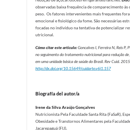
observadas baixa frequência de comparecimento às c
peso. Os fatores intervenientes mais frequentes for
emocional e fisiológico da fome. São necessárias estr
focadas no indivíduo na tentativa de potencializar r
utricional.
Cómo citar este artículo:
Goncalves I, Ferreira N, Reis P, 
no seguimento do tratamento nutricional para redução de
em uma unidade básica de saúde do Brasil
.
Rev Cuid. 2015
http://dx.doi.org/10.15649/cuidarte.v6i1.157
Biografía del autor/a
Irene da Silva Araújo Gonçalves
Nutricionista Pela Faculdade Santa Rita (FaSaR), Esp
Obesidade e Transtornos Alimentares pela Faculdade
Jacarepaguá (FIJ).