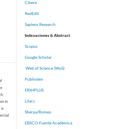
Cibere
RedEdit
Sapiens Research
Indexaciones & Abstract
Scopus
Google Scholar
Web of Science (WoS)
Publindex
of
ve
ERIHPLUS
ch
Lilacs
on in
 is
Sherpa/Romeo
ercial
EBSCO-Fuente Académica