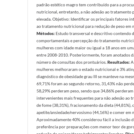
padrão estético magro tem contribuído para a proc
nutricional, entretanto, a não adesão ao tratamento 
elevada. Objetivo: Identificar os principais fatores 
ao tratamento nutricional para redução de peso em 
Métodos:
Estudo transversal e descritivo contendo
comportamentais e percepção do tratamento nutricio
mulheres com idade maior ou igual a 18 anos em um
entre 2008-2010. Posteriormente, foram anotados d
número de consultas dos prontuários.
Resultados:
A
mulheres melhoraram o estado nutricional e 3% atingi
diagnóstico de obesidade grau III se manteve na me
69,71% foram ao segundo retorno, 31,43% não perd
58,29% perderam peso, sendo que 34,86% perderam a
intervenientes mais frequentes para não adesão ao 
de fome (38,31%), fracionamento da dieta (44,81%), 
apetite/ansiedade/nervosismo (44,16%) e comer em 
Aproximadamente 40% considerou fácil a inclusão diá
preferência por preparações com menor teor de gord
redução de açúcar/doces/refrigerantes/lanches.
Disc