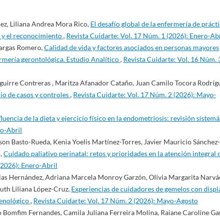
ez, Liliana Andrea Mora Rico,
El desafío global de la enfermería de práct
n y el reconocimiento
,
Revista Cuidarte: Vol. 17 Núm. 1 (2026): Enero-Abr
Vargas Romero,
Calidad de vida y factores asociados en personas mayores
ermería gerontológica. Estudio Analítico
,
Revista Cuidarte: Vol. 16 Núm. 
Aguirre Contreras , Maritza Afanador Cataño, Juan Camilo Tocora Rodríg
dio de casos y controles
,
Revista Cuidarte: Vol. 17 Núm. 2 (2026): Mayo-
fluencia de la dieta y ejercicio físico en la endometriosis: revisión sistemá
ro-Abril
on Basto-Rueda, Kenia Yoelis Martínez-Torres, Javier Mauricio Sánchez-
o,
Cuidado paliativo perinatal: retos y prioridades en la atención integral 
(2026): Enero-Abril
llas Hernández, Adriana Marcela Monroy Garzón, Olivia Margarita Narvá
uth Liliana López-Cruz,
Experiencias de cuidadores de gemelos con displ
menológico
,
Revista Cuidarte: Vol. 17 Núm. 2 (2026): Mayo-Agosto
o Bomfim Fernandes, Camila Juliana Ferreira Molina, Raiane Caroline Gar