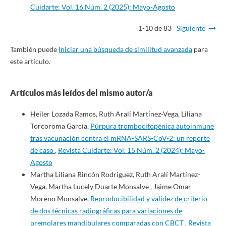
Cuidarte: Vol. 16 Núm. 2 (2025): Mayo-Agosto
1-10 de 83
Siguiente
También puede
Iniciar una búsqueda de similitud avanzada
para
este artículo.
Artículos más leídos del mismo autor/a
Heiler Lozada Ramos, Ruth Aralí Martínez-Vega, Liliana
Torcoroma García,
Púrpura trombocitopénica autoinmune
tras vacunación contra el mRNA-SARS-CoV-2: un reporte
de caso
,
Revista Cuidarte: Vol. 15 Núm. 2 (2024): Mayo-
Agosto
Martha Liliana Rincón Rodriguez, Ruth Aralí Martínez-
Vega, Martha Lucely Duarte Monsalve , Jaime Omar
Moreno Monsalve,
Reproducibilidad y validez de criterio
de dos técnicas radiográficas para variaciones de
premolares mandibulares comparadas con CBCT
,
Revista