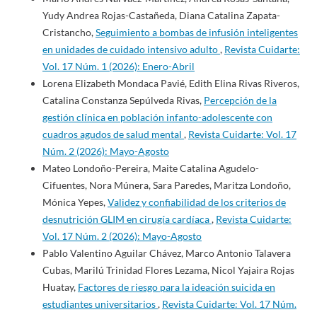
Yudy Andrea Rojas-Castañeda, Diana Catalina Zapata-
Cristancho,
Seguimiento a bombas de infusión inteligentes
en unidades de cuidado intensivo adulto
,
Revista Cuidarte:
Vol. 17 Núm. 1 (2026): Enero-Abril
Lorena Elizabeth Mondaca Pavié, Edith Elina Rivas Riveros,
Catalina Constanza Sepúlveda Rivas,
Percepción de la
gestión clínica en población infanto-adolescente con
cuadros agudos de salud mental
,
Revista Cuidarte: Vol. 17
Núm. 2 (2026): Mayo-Agosto
Mateo Londoño-Pereira, Maite Catalina Agudelo-
Cifuentes, Nora Múnera, Sara Paredes, Maritza Londoño,
Mónica Yepes,
Validez y confiabilidad de los criterios de
desnutrición GLIM en cirugía cardíaca
,
Revista Cuidarte:
Vol. 17 Núm. 2 (2026): Mayo-Agosto
Pablo Valentino Aguilar Chávez, Marco Antonio Talavera
Cubas, Marilú Trinidad Flores Lezama, Nicol Yajaira Rojas
Huatay,
Factores de riesgo para la ideación suicida en
estudiantes universitarios
,
Revista Cuidarte: Vol. 17 Núm.