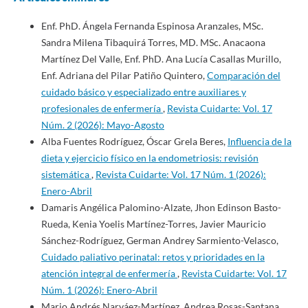
Enf. PhD. Ángela Fernanda Espinosa Aranzales, MSc.
Sandra Milena Tibaquirá Torres, MD. MSc. Anacaona
Martínez Del Valle, Enf. PhD. Ana Lucía Casallas Murillo,
Enf. Adriana del Pilar Patiño Quintero,
Comparación del
cuidado básico y especializado entre auxiliares y
profesionales de enfermería
,
Revista Cuidarte: Vol. 17
Núm. 2 (2026): Mayo-Agosto
Alba Fuentes Rodríguez, Óscar Grela Beres,
Influencia de la
dieta y ejercicio físico en la endometriosis: revisión
sistemática
,
Revista Cuidarte: Vol. 17 Núm. 1 (2026):
Enero-Abril
Damaris Angélica Palomino-Alzate, Jhon Edinson Basto-
Rueda, Kenia Yoelis Martínez-Torres, Javier Mauricio
Sánchez-Rodríguez, German Andrey Sarmiento-Velasco,
Cuidado paliativo perinatal: retos y prioridades en la
atención integral de enfermería
,
Revista Cuidarte: Vol. 17
Núm. 1 (2026): Enero-Abril
Mario Andrés Narváez-Martínez, Andrea Rosas-Santana,