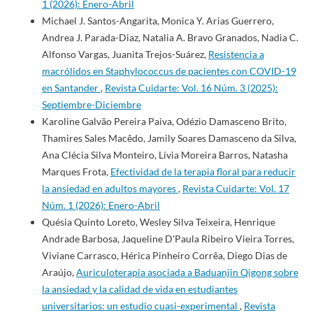
1 (2026): Enero-Abril
Michael J. Santos-Angarita, Monica Y. Arias Guerrero,
Andrea J. Parada-Diaz, Natalia A. Bravo Granados, Nadia C.
Alfonso Vargas, Juanita Trejos-Suárez,
Resistencia a
macrólidos en Staphylococcus de pacientes con COVID-19
en Santander
,
Revista Cuidarte: Vol. 16 Núm. 3 (2025):
Septiembre-Diciembre
Karoline Galvão Pereira Paiva, Odézio Damasceno Brito,
Thamires Sales Macêdo, Jamily Soares Damasceno da Silva,
Ana Clécia Silva Monteiro, Lívia Moreira Barros, Natasha
Marques Frota,
Efectividad de la terapia floral para reducir
la ansiedad en adultos mayores
,
Revista Cuidarte: Vol. 17
Núm. 1 (2026): Enero-Abril
Quésia Quinto Loreto, Wesley Silva Teixeira, Henrique
Andrade Barbosa, Jaqueline D'Paula Ribeiro Vieira Torres,
Viviane Carrasco, Hérica Pinheiro Corrêa, Diego Dias de
Araújo,
Auriculoterapia asociada a Baduanjin Qigong sobre
la ansiedad y la calidad de vida en estudiantes
universitarios: un estudio cuasi-experimental
,
Revista