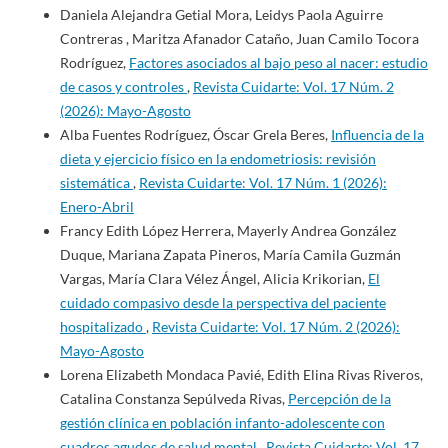
Daniela Alejandra Getial Mora, Leidys Paola Aguirre
Contreras , Maritza Afanador Cataño, Juan Camilo Tocora
Rodríguez,
Factores asociados al bajo peso al nacer: estudio
de casos y controles
,
Revista Cuidarte: Vol. 17 Núm. 2
(2026): Mayo-Agosto
Alba Fuentes Rodríguez, Óscar Grela Beres,
Influencia de la
dieta y ejercicio físico en la endometriosis: revisión
sistemática
,
Revista Cuidarte: Vol. 17 Núm. 1 (2026):
Enero-Abril
Francy Edith López Herrera, Mayerly Andrea González
Duque, Mariana Zapata Pineros, María Camila Guzmán
Vargas, María Clara Vélez Ángel, Alicia Krikorian,
El
cuidado compasivo desde la perspectiva del paciente
hospitalizado
,
Revista Cuidarte: Vol. 17 Núm. 2 (2026):
Mayo-Agosto
Lorena Elizabeth Mondaca Pavié, Edith Elina Rivas Riveros,
Catalina Constanza Sepúlveda Rivas,
Percepción de la
gestión clínica en población infanto-adolescente con
cuadros agudos de salud mental
,
Revista Cuidarte: Vol. 17