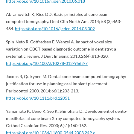
https://doi.org/10.1016/j.joen.2010.06.018
Abramovitch K, Rice DD. Basic principles of cone beam
computed tomography. Dent Clin North Am. 2014; 58 (3):463-
484.
https://doi.org/10.1016/j.cden.2014.03.002
Spin-Neto R, Gotfredsen E, Wenzel A. Impact of voxel size
variation on CBCT-based diagnostic outcome in dentistry: a
systematic review. J Digit Imaging. 2013;26(4):813-820.
https://doi.org/10.1007/s10278-012-9562-7
Jacobs R, Quirynen M. Dental cone beam computed tomography:
justification for use in planning oral implant placement.
Periodontol 2000. 2014;66(1):203-213.
https://doi.org/10.1111/prd.12051
Yamamoto K, Ueno K, Seo K, Shinohara D. Development of dento‐
maxillofacial cone beam X‐ray computed tomography system.
Orthod Craniofac Res. 2003; 6(s1):160-162.
https://doi.org/10.1034/j.1600-0544.2003.249.x