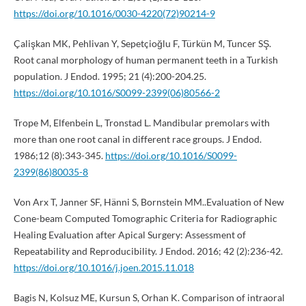
https://doi.org/10.1016/0030-4220(72)90214-9
Çalişkan MK, Pehlivan Y, Sepetçioğlu F, Türkün M, Tuncer SŞ.
Root canal morphology of human permanent teeth in a Turkish
population. J Endod. 1995; 21 (4):200-204.25.
https://doi.org/10.1016/S0099-2399(06)80566-2
Trope M, Elfenbein L, Tronstad L. Mandibular premolars with
more than one root canal in different race groups. J Endod.
1986;12 (8):343-345.
https://doi.org/10.1016/S0099-
2399(86)80035-8
Von Arx T, Janner SF, Hänni S, Bornstein MM..Evaluation of New
Cone-beam Computed Tomographic Criteria for Radiographic
Healing Evaluation after Apical Surgery: Assessment of
Repeatability and Reproducibility. J Endod. 2016; 42 (2):236-42.
https://doi.org/10.1016/j.joen.2015.11.018
Bagis N, Kolsuz ME, Kursun S, Orhan K. Comparison of intraoral