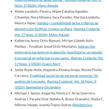
Núm. 2 (2026): Mayo-Agosto
Mateo Londoño-Pereira, Maite Catalina Agudelo-
Cifuentes, Nora Múnera, Sara Paredes, Maritza Londoño,
Mónica Yepes,
Validez y confiabilidad de los criterios de
desnutrición GLIM en cirugía cardíaca
,
Revista Cuidarte:
Vol. 17 Núm. 2 (2026): Mayo-Agosto
Katherine Jenny Ortiz-Romaní, Miriam Lizbeth Solis-
Mallqui , Yonathan Josué Ortiz-Montalvo,
Interacción
enfermera-paciente en la atención hospitalaria: un estudio
transversal en enfermeros peruanos
,
Revista Cuidarte: Vol.
17 Núm. 1 (2026): Enero-Abril
Javier Rojas-Avila, Alejandra Ximena Araya, Nicole Pinilla
Carrasco,
Fragilidad social en las personas mayores: Un
análisis de concepto
,
Revista Cuidarte: Vol. 16 Núm. 3
(2025): Septiembre-Diciembre
Michael J. Santos-Angarita, Monica Y. Arias Guerrero,
Andrea J. Parada-Diaz, Natalia A. Bravo Granados, Nadia C.
Alfonso Vargas, Juanita Trejos-Suárez,
Resistencia a