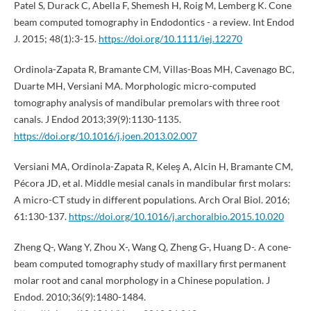
Patel S, Durack C, Abella F, Shemesh H, Roig M, Lemberg K. Cone
beam computed tomography in Endodontics - a review. Int Endod
J. 2015; 48(1):3-15.
https://doi.org/10.1111/iej.12270
Ordinola-Zapata R, Bramante CM, Villas-Boas MH, Cavenago BC,
Duarte MH, Versiani MA. Morphologic micro-computed
tomography analysis of mandibular premolars with three root
canals. J Endod 2013;39(9):1130-1135.
https://doi.org/10.1016/j.joen.2013.02.007
Versiani MA, Ordinola-Zapata R, Keleş A, Alcin H, Bramante CM,
Pécora JD, et al. Middle mesial canals in mandibular first molars:
A micro-CT study in different populations. Arch Oral Biol. 2016;
61:130-137.
https://doi.org/10.1016/j.archoralbio.2015.10.020
Zheng Q-, Wang Y, Zhou X-, Wang Q, Zheng G-, Huang D-. A cone-
beam computed tomography study of maxillary first permanent
molar root and canal morphology in a Chinese population. J
Endod. 2010;36(9):1480-1484.