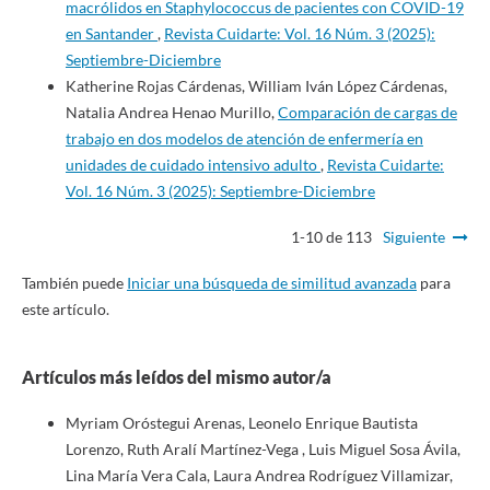
macrólidos en Staphylococcus de pacientes con COVID-19
en Santander
,
Revista Cuidarte: Vol. 16 Núm. 3 (2025):
Septiembre-Diciembre
Katherine Rojas Cárdenas, William Iván López Cárdenas,
Natalia Andrea Henao Murillo,
Comparación de cargas de
trabajo en dos modelos de atención de enfermería en
unidades de cuidado intensivo adulto
,
Revista Cuidarte:
Vol. 16 Núm. 3 (2025): Septiembre-Diciembre
1-10 de 113
Siguiente
También puede
Iniciar una búsqueda de similitud avanzada
para
este artículo.
Artículos más leídos del mismo autor/a
Myriam Oróstegui Arenas, Leonelo Enrique Bautista
Lorenzo, Ruth Aralí Martínez-Vega , Luis Miguel Sosa Ávila,
Lina María Vera Cala, Laura Andrea Rodríguez Villamizar,