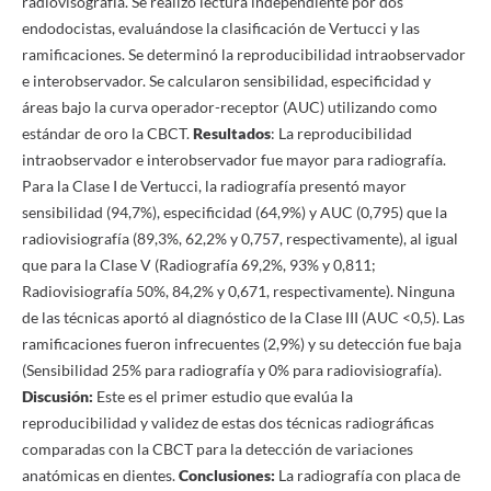
radiovisografía. Se realizó lectura independiente por dos
endodocistas, evaluándose la clasificación de Vertucci y las
ramificaciones. Se determinó la reproducibilidad intraobservador
e interobservador. Se calcularon sensibilidad, especificidad y
áreas bajo la curva operador-receptor (AUC) utilizando como
estándar de oro la CBCT.
Resultados
: La reproducibilidad
intraobservador e interobservador fue mayor para radiografía.
Para la Clase I de Vertucci, la radiografía presentó mayor
sensibilidad (94,7%), especificidad (64,9%) y AUC (0,795) que la
radiovisiografía (89,3%, 62,2% y 0,757, respectivamente), al igual
que para la Clase V (Radiografía 69,2%, 93% y 0,811;
Radiovisiografía 50%, 84,2% y 0,671, respectivamente). Ninguna
de las técnicas aportó al diagnóstico de la Clase III (AUC <0,5). Las
ramificaciones fueron infrecuentes (2,9%) y su detección fue baja
(Sensibilidad 25% para radiografía y 0% para radiovisiografía).
Discusión:
Este es el primer estudio que evalúa la
reproducibilidad y validez de estas dos técnicas radiográficas
comparadas con la CBCT para la detección de variaciones
anatómicas en dientes.
Conclusiones:
La radiografía con placa de