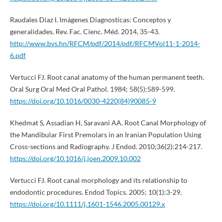
Raudales Diaz I. Imágenes Diagnosticas: Conceptos y
generalidades. Rev. Fac. Cienc. Méd. 2014, 35-43.
http://www.bvs.hn/RFCM/pdf/2014/pdf/RFCMVol11-1-2014-
6.pdf
Vertucci FJ. Root canal anatomy of the human permanent teeth.
Oral Surg Oral Med Oral Pathol. 1984; 58(5):589-599.
https://doi.org/10.1016/0030-4220(84)90085-9
Khedmat S, Assadian H, Saravani AA. Root Canal Morphology of
the Mandibular First Premolars in an Iranian Population Using
Cross-sections and Radiography. J Endod. 2010;36(2):214-217.
https://doi.org/10.1016/j.joen.2009.10.002
Vertucci FJ. Root canal morphology and its relationship to
endodontic procedures. Endod Topics. 2005; 10(1):3-29.
https://doi.org/10.1111/j.1601-1546.2005.00129.x