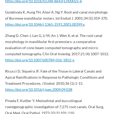
https://doi.org/10.1016/S1348-8643(13)00025-6
Gulabivala K, Aung TH, Alavi A, Ng Y. Root and canal morphology
of Burmese mandibular molars. Int Endod J. 2001;34 (5):359-370.
https://doi.org/10.1046/j.1365-2591.2001.00399.x
Zhang D, Chen J, Lan G, Li M, An J, Wen X, et al. The root canal
morphology in mandibular first premolars: a comparative
evaluation of cone-beam computed tomography and micro-
computed tomography. Clin Oral Investig. 2017;21 (4):1007-1012.
https://doi.org/10.1007/s00784-016-1852-x
Ricucci D, Siqueira JF. Fate of the Tissue in Lateral Canals and
Apical Ramifications in Response to Pathologic Conditions and
Treatment Procedures. J Endod. 2010;36 (1):1-15.
https://doi.org/10.1016/j.joen.2009.09.038
Pineda F, Kuttler Y. Mesiodistal and buccolingual
roentgenographic investigation of 7,275 root canals. Oral Surg,
Oral Med, Oral Pathol. 1972;33 (1):101-110.