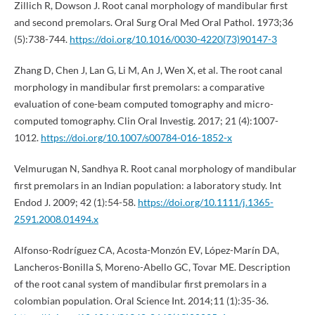
Zillich R, Dowson J. Root canal morphology of mandibular first
and second premolars. Oral Surg Oral Med Oral Pathol. 1973;36
(5):738-744.
https://doi.org/10.1016/0030-4220(73)90147-3
Zhang D, Chen J, Lan G, Li M, An J, Wen X, et al. The root canal
morphology in mandibular first premolars: a comparative
evaluation of cone-beam computed tomography and micro-
computed tomography. Clin Oral Investig. 2017; 21 (4):1007-
1012.
https://doi.org/10.1007/s00784-016-1852-x
Velmurugan N, Sandhya R. Root canal morphology of mandibular
first premolars in an Indian population: a laboratory study. Int
Endod J. 2009; 42 (1):54-58.
https://doi.org/10.1111/j.1365-
2591.2008.01494.x
Alfonso-Rodríguez CA, Acosta-Monzón EV, López-Marín DA,
Lancheros-Bonilla S, Moreno-Abello GC, Tovar ME. Description
of the root canal system of mandibular first premolars in a
colombian population. Oral Science Int. 2014;11 (1):35-36.