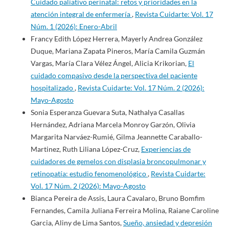
Cuidado paliativo perinatal: retos y prioridades en la
atención integral de enfermería
,
Revista Cuidarte: Vol. 17
Núm. 1 (2026): Enero-Abril
Francy Edith López Herrera, Mayerly Andrea González
Duque, Mariana Zapata Pineros, María Camila Guzmán
Vargas, María Clara Vélez Ángel, Alicia Krikorian,
El
cuidado compasivo desde la perspectiva del paciente
hospitalizado
,
Revista Cuidarte: Vol. 17 Núm. 2 (2026):
Mayo-Agosto
Sonia Esperanza Guevara Suta, Nathalya Casallas
Hernández, Adriana Marcela Monroy Garzón, Olivia
Margarita Narváez-Rumié, Gilma Jeannette Caraballo-
Martinez, Ruth Liliana López-Cruz,
Experiencias de
cuidadores de gemelos con displasia broncopulmonar y
retinopatía: estudio fenomenológico
,
Revista Cuidarte:
Vol. 17 Núm. 2 (2026): Mayo-Agosto
Bianca Pereira de Assis, Laura Cavalaro, Bruno Bomfim
Fernandes, Camila Juliana Ferreira Molina, Raiane Caroline
Garcia, Aliny de Lima Santos,
Sueño, ansiedad y depresión