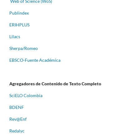
Web of Science (WoS)
Publindex
ERIHPLUS
Lilacs
Sherpa/Romeo
EBSCO-Fuente Académica
Agregadores de Contenido de Texto Completo
S
ciELO Colombia
BDENF
Rev@Enf
Redalyc