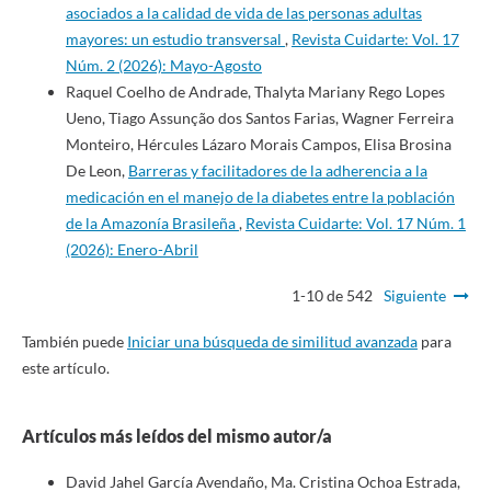
asociados a la calidad de vida de las personas adultas
mayores: un estudio transversal
,
Revista Cuidarte: Vol. 17
Núm. 2 (2026): Mayo-Agosto
Raquel Coelho de Andrade, Thalyta Mariany Rego Lopes
Ueno, Tiago Assunção dos Santos Farias, Wagner Ferreira
Monteiro, Hércules Lázaro Morais Campos, Elisa Brosina
De Leon,
Barreras y facilitadores de la adherencia a la
medicación en el manejo de la diabetes entre la población
de la Amazonía Brasileña
,
Revista Cuidarte: Vol. 17 Núm. 1
(2026): Enero-Abril
1-10 de 542
Siguiente
También puede
Iniciar una búsqueda de similitud avanzada
para
este artículo.
Artículos más leídos del mismo autor/a
David Jahel García Avendaño, Ma. Cristina Ochoa Estrada,