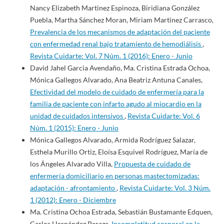
Nancy Elizabeth Martinez Espinoza, Biridiana González
Puebla, Martha Sánchez Moran, Miriam Martinez Carrasco,
Prevalencia de los mecanismos de adaptación del paciente
con enfermedad renal bajo tratamiento de hemodiálisis
,
Revista Cuidarte: Vol. 7 Núm. 1 (2016): Enero - Junio
David Jahel Garcia Avendaño, Ma. Cristina Estrada Ochoa,
Mónica Gallegos Alvarado, Ana Beatriz Antuna Canales,
Efectividad del modelo de cuidado de enfermería para la
familia de paciente con infarto agudo al miocardio en la
unidad de cuidados intensivos
,
Revista Cuidarte: Vol. 6
Núm. 1 (2015): Enero - Junio
Mónica Gallegos Alvarado, Armida Rodríguez Salazar,
Esthela Murillo Ortiz, Eloísa Esquivel Rodríguez, María de
los Ángeles Alvarado Villa,
Propuesta de cuidado de
enfermería domiciliario en personas mastectomizadas:
adaptación - afrontamiento
,
Revista Cuidarte: Vol. 3 Núm.
1 (2012): Enero - Diciembre
Ma. Cristina Ochoa Estrada, Sebastián Bustamante Edquen,
Carlos Hernández Peraza,
Incompletitud corporal en la