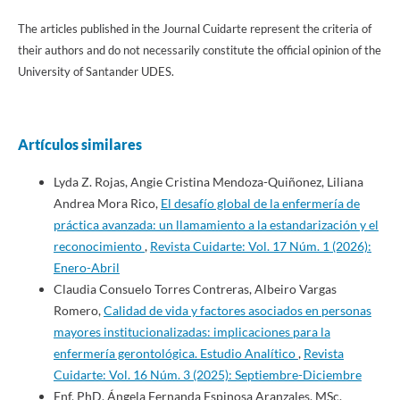
The articles published in the Journal Cuidarte represent the criteria of
their authors and do not necessarily constitute the official opinion of the
University of Santander UDES.
Artículos similares
Lyda Z. Rojas, Angie Cristina Mendoza-Quiñonez, Liliana
Andrea Mora Rico,
El desafío global de la enfermería de
práctica avanzada: un llamamiento a la estandarización y el
reconocimiento
,
Revista Cuidarte: Vol. 17 Núm. 1 (2026):
Enero-Abril
Claudia Consuelo Torres Contreras, Albeiro Vargas
Romero,
Calidad de vida y factores asociados en personas
mayores institucionalizadas: implicaciones para la
enfermería gerontológica. Estudio Analítico
,
Revista
Cuidarte: Vol. 16 Núm. 3 (2025): Septiembre-Diciembre
Enf. PhD. Ángela Fernanda Espinosa Aranzales, MSc.