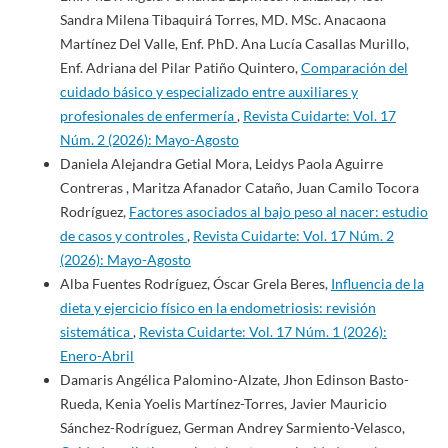
Sandra Milena Tibaquirá Torres, MD. MSc. Anacaona
Martínez Del Valle, Enf. PhD. Ana Lucía Casallas Murillo,
Enf. Adriana del Pilar Patiño Quintero,
Comparación del
cuidado básico y especializado entre auxiliares y
profesionales de enfermería
,
Revista Cuidarte: Vol. 17
Núm. 2 (2026): Mayo-Agosto
Daniela Alejandra Getial Mora, Leidys Paola Aguirre
Contreras , Maritza Afanador Cataño, Juan Camilo Tocora
Rodríguez,
Factores asociados al bajo peso al nacer: estudio
de casos y controles
,
Revista Cuidarte: Vol. 17 Núm. 2
(2026): Mayo-Agosto
Alba Fuentes Rodríguez, Óscar Grela Beres,
Influencia de la
dieta y ejercicio físico en la endometriosis: revisión
sistemática
,
Revista Cuidarte: Vol. 17 Núm. 1 (2026):
Enero-Abril
Damaris Angélica Palomino-Alzate, Jhon Edinson Basto-
Rueda, Kenia Yoelis Martínez-Torres, Javier Mauricio
Sánchez-Rodríguez, German Andrey Sarmiento-Velasco,