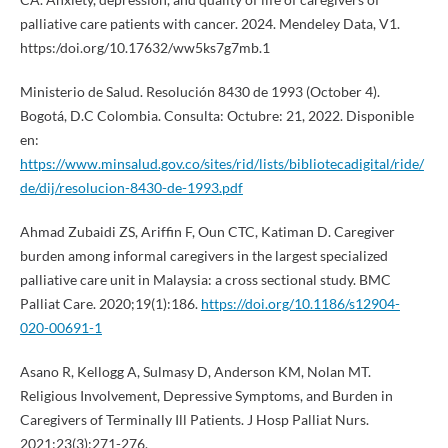
palliative care patients with cancer. 2024. Mendeley Data, V1.
https:/doi.org/10.17632/ww5ks7g7mb.1
Ministerio de Salud. Resolución 8430 de 1993 (October 4).
Bogotá, D.C Colombia. Consulta: Octubre: 21, 2022. Disponible
en:
https://www.minsalud.gov.co/sites/rid/lists/bibliotecadigital/ride/
de/dij/resolucion-8430-de-1993.pdf
Ahmad Zubaidi ZS, Ariffin F, Oun CTC, Katiman D. Caregiver
burden among informal caregivers in the largest specialized
palliative care unit in Malaysia: a cross sectional study. BMC
Palliat Care. 2020;19(1):186.
https://doi.org/10.1186/s12904-
020-00691-1
Asano R, Kellogg A, Sulmasy D, Anderson KM, Nolan MT.
Religious Involvement, Depressive Symptoms, and Burden in
Caregivers of Terminally Ill Patients. J Hosp Palliat Nurs.
2021;23(3):271-276.