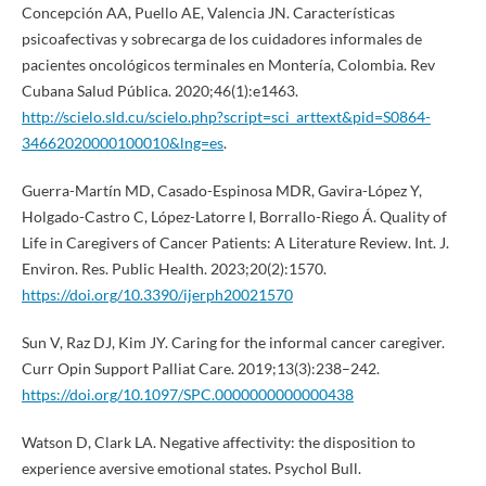
Concepción AA, Puello AE, Valencia JN. Características
psicoafectivas y sobrecarga de los cuidadores informales de
pacientes oncológicos terminales en Montería, Colombia. Rev
Cubana Salud Pública. 2020;46(1):e1463.
http://scielo.sld.cu/scielo.php?script=sci_arttext&pid=S0864-
34662020000100010&lng=es
.
Guerra-Martín MD, Casado-Espinosa MDR, Gavira-López Y,
Holgado-Castro C, López-Latorre I, Borrallo-Riego Á. Quality of
Life in Caregivers of Cancer Patients: A Literature Review. Int. J.
Environ. Res. Public Health. 2023;20(2):1570.
https://doi.org/10.3390/ijerph20021570
Sun V, Raz DJ, Kim JY. Caring for the informal cancer caregiver.
Curr Opin Support Palliat Care. 2019;13(3):238–242.
https://doi.org/10.1097/SPC.0000000000000438
Watson D, Clark LA. Negative affectivity: the disposition to
experience aversive emotional states. Psychol Bull.