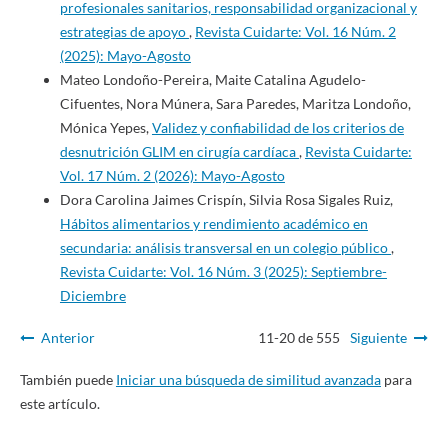
profesionales sanitarios, responsabilidad organizacional y
estrategias de apoyo
,
Revista Cuidarte: Vol. 16 Núm. 2
(2025): Mayo-Agosto
Mateo Londoño-Pereira, Maite Catalina Agudelo-
Cifuentes, Nora Múnera, Sara Paredes, Maritza Londoño,
Mónica Yepes,
Validez y confiabilidad de los criterios de
desnutrición GLIM en cirugía cardíaca
,
Revista Cuidarte:
Vol. 17 Núm. 2 (2026): Mayo-Agosto
Dora Carolina Jaimes Crispín, Silvia Rosa Sigales Ruiz,
Hábitos alimentarios y rendimiento académico en
secundaria: análisis transversal en un colegio público
,
Revista Cuidarte: Vol. 16 Núm. 3 (2025): Septiembre-
Diciembre
Anterior
11-20 de 555
Siguiente
También puede
Iniciar una búsqueda de similitud avanzada
para
este artículo.