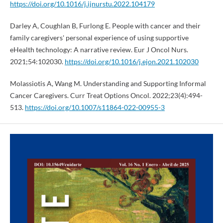
https://doi.org/10.1016/j.ijnurstu.2022.104179
Darley A, Coughlan B, Furlong E. People with cancer and their
family caregivers' personal experience of using supportive
eHealth technology: A narrative review. Eur J Oncol Nurs.
2021;54:102030.
https://doi.org/10.1016/j.ejon.2021.102030
Molassiotis A, Wang M. Understanding and Supporting Informal
Cancer Caregivers. Curr Treat Options Oncol. 2022;23(4):494-
513.
https://doi.org/10.1007/s11864-022-00955-3