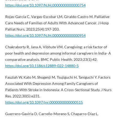
https://doi.org/10.1097/NJH.0000000000000754
Rojas-Garcia C, Vargas-Escobar LM, Giraldo-Castro M. Palliative
Care Needs of Families of Adults With Advanced Cancer. J Hosp
Palliat Nurs. 2023;25(4):197-203.
https://doi.org/10.1097/NJH.0000000000000954
Chakraborty R, Jana A, Vibhute VM. Caregiving: a risk factor of
poor health and depression among informal caregivers in India- A
comparative analysis. BMC Public Health. 2023;23(1):42.
https://doi.org/10.1186/s12889-022-14880-5
Fauziah W, Kato M, Shogenji M, Tsujiguchi H, Taniguchi Y. Factors
Associated With Depression Among Family Caregivers of
Patients With Stroke in Indonesia: A Cross-Sectional Study. J Nurs
Res. 2022;30(5):e231.
https://doi.org/10.1097/jnr.0000000000000515
Guerrero-Gaviria D, Carreño-Moreno S, Chaparro-Díaz L.