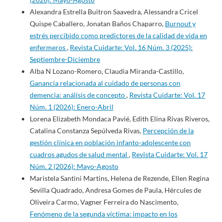
Alexandra Estrella Buitron Saavedra, Alessandra Cricel
Quispe Caballero, Jonatan Baños Chaparro,
Burnout y
estrés percibido como predictores de la calidad de vida en
enfermeros
,
Revista Cuidarte: Vol. 16 Núm. 3 (2025):
Septiembre-Diciembre
Alba N Lozano-Romero, Claudia Miranda-Castillo,
Ganancia relacionada al cuidado de personas con
demencia: análisis de concepto
,
Revista Cuidarte: Vol. 17
Núm. 1 (2026): Enero-Abril
Lorena Elizabeth Mondaca Pavié, Edith Elina Rivas Riveros,
Catalina Constanza Sepúlveda Rivas,
Percepción de la
gestión clínica en población infanto-adolescente con
cuadros agudos de salud mental
,
Revista Cuidarte: Vol. 17
Núm. 2 (2026): Mayo-Agosto
Maristela Santini Martins, Helena de Rezende, Ellen Regina
Sevilla Quadrado, Andresa Gomes de Paula, Hércules de
Oliveira Carmo, Vagner Ferreira do Nascimento,
Fenómeno de la segunda víctima: impacto en los