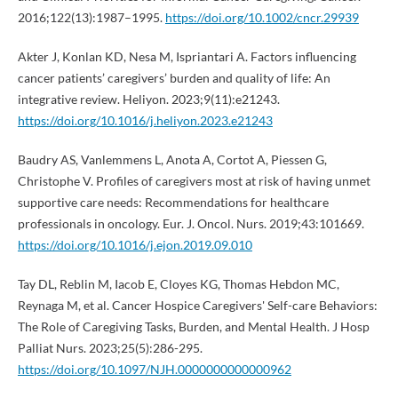
2016;122(13):1987–1995.
https://doi.org/10.1002/cncr.29939
Akter J, Konlan KD, Nesa M, Ispriantari A. Factors influencing
cancer patients’ caregivers’ burden and quality of life: An
integrative review. Heliyon. 2023;9(11):e21243.
https://doi.org/10.1016/j.heliyon.2023.e21243
Baudry AS, Vanlemmens L, Anota A, Cortot A, Piessen G,
Christophe V. Profiles of caregivers most at risk of having unmet
supportive care needs: Recommendations for healthcare
professionals in oncology. Eur. J. Oncol. Nurs. 2019;43:101669.
https://doi.org/10.1016/j.ejon.2019.09.010
Tay DL, Reblin M, Iacob E, Cloyes KG, Thomas Hebdon MC,
Reynaga M, et al. Cancer Hospice Caregivers' Self-care Behaviors:
The Role of Caregiving Tasks, Burden, and Mental Health. J Hosp
Palliat Nurs. 2023;25(5):286-295.
https://doi.org/10.1097/NJH.0000000000000962