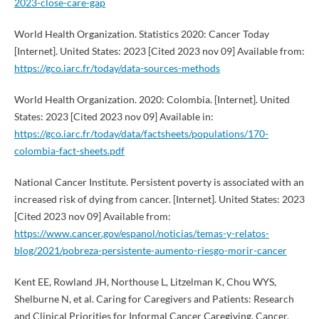
2023-close-care-gap
World Health Organization. Statistics 2020: Cancer Today
[Internet]. United States: 2023 [Cited 2023 nov 09] Available from:
https://gco.iarc.fr/today/data-sources-methods
World Health Organization. 2020: Colombia. [Internet]. United
States: 2023 [Cited 2023 nov 09] Available in:
https://gco.iarc.fr/today/data/factsheets/populations/170-
colombia-fact-sheets.pdf
National Cancer Institute. Persistent poverty is associated with an
increased risk of dying from cancer. [Internet]. United States: 2023
[Cited 2023 nov 09] Available from:
https://www.cancer.gov/espanol/noticias/temas-y-relatos-
blog/2021/pobreza-persistente-aumento-riesgo-morir-cancer
Kent EE, Rowland JH, Northouse L, Litzelman K, Chou WYS,
Shelburne N, et al. Caring for Caregivers and Patients: Research
and Clinical Priorities for Informal Cancer Caregiving. Cancer.