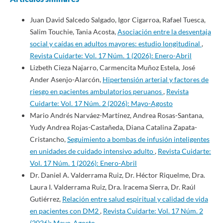
Juan David Salcedo Salgado, Igor Cigarroa, Rafael Tuesca,
Salim Touchie, Tania Acosta,
Asociación entre la desventaja
social y caídas en adultos mayores: estudio longitudinal
,
Revista Cuidarte: Vol. 17 Núm. 1 (2026): Enero-Abril
Lizbeth Cieza Najarro, Carmencita Muñoz Estela, José
Ander Asenjo-Alarcón,
Hipertensión arterial y factores de
riesgo en pacientes ambulatorios peruanos
,
Revista
Cuidarte: Vol. 17 Núm. 2 (2026): Mayo-Agosto
Mario Andrés Narváez-Martínez, Andrea Rosas-Santana,
Yudy Andrea Rojas-Castañeda, Diana Catalina Zapata-
Cristancho,
Seguimiento a bombas de infusión inteligentes
en unidades de cuidado intensivo adulto
,
Revista Cuidarte:
Vol. 17 Núm. 1 (2026): Enero-Abril
Dr. Daniel A. Valderrama Ruiz, Dr. Héctor Riquelme, Dra.
Laura I. Valderrama Ruiz, Dra. Iracema Sierra, Dr. Raúl
Gutiérrez,
Relación entre salud espiritual y calidad de vida
en pacientes con DM2
,
Revista Cuidarte: Vol. 17 Núm. 2
(2026): Mayo-Agosto