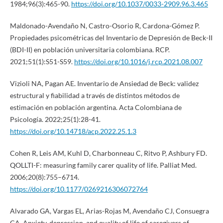
1984;96(3):465-90.
https://doi.org/10.1037/0033-2909.96.3.465
Maldonado-Avendaño N, Castro-Osorio R, Cardona-Gómez P.
Propiedades psicométricas del Inventario de Depresión de Beck-II
(BDI-II) en población universitaria colombiana. RCP.
2021;51(1):S51-S59.
https://doi.org/10.1016/j.rcp.2021.08.007
Vizioli NA, Pagan AE. Inventario de Ansiedad de Beck: validez
estructural y fiabilidad a través de distintos métodos de
estimación en población argentina. Acta Colombiana de
Psicología. 2022;25(1):28-41.
https://doi.org/10.14718/acp.2022.25.1.3
Cohen R, Leis AM, Kuhl D, Charbonneau C, Ritvo P, Ashbury FD.
QOLLTI-F: measuring family carer quality of life. Palliat Med.
2006;20(8):755–6714.
https://doi.org/10.1177/0269216306072764
Alvarado GA, Vargas EL, Arias-Rojas M, Avendaño CJ, Consuegra
CA. Anxiety, depression, and quality of life of caregivers of