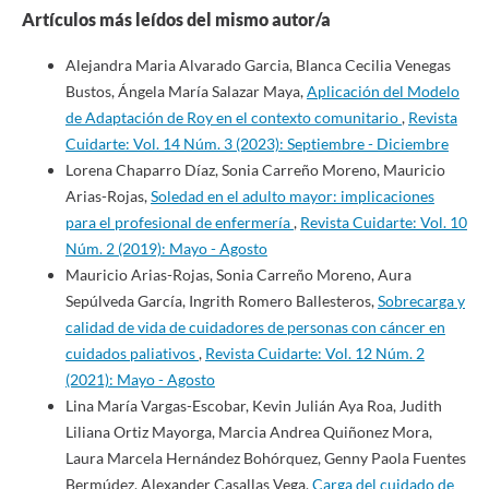
Artículos más leídos del mismo autor/a
Alejandra Maria Alvarado Garcia, Blanca Cecilia Venegas
Bustos, Ángela María Salazar Maya,
Aplicación del Modelo
de Adaptación de Roy en el contexto comunitario
,
Revista
Cuidarte: Vol. 14 Núm. 3 (2023): Septiembre - Diciembre
Lorena Chaparro Díaz, Sonia Carreño Moreno, Mauricio
Arias-Rojas,
Soledad en el adulto mayor: implicaciones
para el profesional de enfermería
,
Revista Cuidarte: Vol. 10
Núm. 2 (2019): Mayo - Agosto
Mauricio Arias-Rojas, Sonia Carreño Moreno, Aura
Sepúlveda García, Ingrith Romero Ballesteros,
Sobrecarga y
calidad de vida de cuidadores de personas con cáncer en
cuidados paliativos
,
Revista Cuidarte: Vol. 12 Núm. 2
(2021): Mayo - Agosto
Lina María Vargas-Escobar, Kevin Julián Aya Roa, Judith
Liliana Ortiz Mayorga, Marcia Andrea Quiñonez Mora,
Laura Marcela Hernández Bohórquez, Genny Paola Fuentes
Bermúdez, Alexander Casallas Vega,
Carga del cuidado de