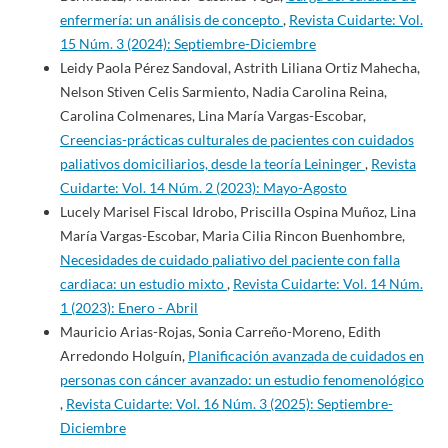
enfermería: un análisis de concepto
,
Revista Cuidarte: Vol.
15 Núm. 3 (2024): Septiembre-Diciembre
Leidy Paola Pérez Sandoval, Astrith Liliana Ortiz Mahecha,
Nelson Stiven Celis Sarmiento, Nadia Carolina Reina,
Carolina Colmenares, Lina María Vargas-Escobar,
Creencias-prácticas culturales de pacientes con cuidados
paliativos domiciliarios, desde la teoría Leininger
,
Revista
Cuidarte: Vol. 14 Núm. 2 (2023): Mayo-Agosto
Lucely Marisel Fiscal Idrobo, Priscilla Ospina Muñoz, Lina
María Vargas-Escobar, Maria Cilia Rincon Buenhombre,
Necesidades de cuidado paliativo del paciente con falla
cardiaca: un estudio mixto
,
Revista Cuidarte: Vol. 14 Núm.
1 (2023): Enero - Abril
Mauricio Arias-Rojas, Sonia Carreño-Moreno, Edith
Arredondo Holguín,
Planificación avanzada de cuidados en
personas con cáncer avanzado: un estudio fenomenológico
,
Revista Cuidarte: Vol. 16 Núm. 3 (2025): Septiembre-
Diciembre