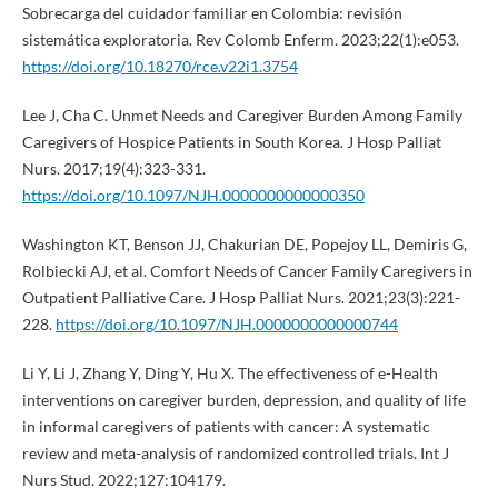
Sobrecarga del cuidador familiar en Colombia: revisión
sistemática exploratoria. Rev Colomb Enferm. 2023;22(1):e053.
https://doi.org/10.18270/rce.v22i1.3754
Lee J, Cha C. Unmet Needs and Caregiver Burden Among Family
Caregivers of Hospice Patients in South Korea. J Hosp Palliat
Nurs. 2017;19(4):323-331.
https://doi.org/10.1097/NJH.0000000000000350
Washington KT, Benson JJ, Chakurian DE, Popejoy LL, Demiris G,
Rolbiecki AJ, et al. Comfort Needs of Cancer Family Caregivers in
Outpatient Palliative Care. J Hosp Palliat Nurs. 2021;23(3):221-
228.
https://doi.org/10.1097/NJH.0000000000000744
Li Y, Li J, Zhang Y, Ding Y, Hu X. The effectiveness of e-Health
interventions on caregiver burden, depression, and quality of life
in informal caregivers of patients with cancer: A systematic
review and meta-analysis of randomized controlled trials. Int J
Nurs Stud. 2022;127:104179.