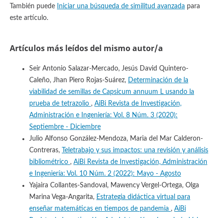
También puede
Iniciar una búsqueda de similitud avanzada
para
este artículo.
Artículos más leídos del mismo autor/a
Seir Antonio Salazar-Mercado, Jesús David Quintero-
Caleño, Jhan Piero Rojas-Suárez,
Determinación de la
viabilidad de semillas de Capsicum annuum L usando la
prueba de tetrazolio
,
AiBi Revista de Investigación,
Administración e Ingeniería: Vol. 8 Núm. 3 (2020):
Septiembre - Diciembre
Julio Alfonso González-Mendoza, Maria del Mar Calderon-
Contreras,
Teletrabajo y sus impactos: una revisión y análisis
bibliométrico
,
AiBi Revista de Investigación, Administración
e Ingeniería: Vol. 10 Núm. 2 (2022): Mayo - Agosto
Yajaira Collantes-Sandoval, Mawency Vergel-Ortega, Olga
Marina Vega-Angarita,
Estrategia didáctica virtual para
enseñar matemáticas en tiempos de pandemia
,
AiBi