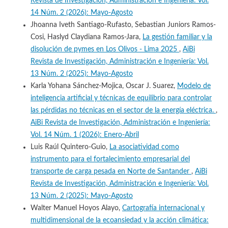
Revista de Investigación, Administración e Ingeniería: Vol.
14 Núm. 2 (2026): Mayo-Agosto
Jhoanna Iveth Santiago-Rufasto, Sebastian Juniors Ramos-
Cosi, Haslyd Claydiana Ramos-Jara,
La gestión familiar y la
disolución de pymes en Los Olivos - Lima 2025
,
AiBi
Revista de Investigación, Administración e Ingeniería: Vol.
13 Núm. 2 (2025): Mayo-Agosto
Karla Yohana Sánchez-Mojica, Oscar J. Suarez,
Modelo de
inteligencia artificial y técnicas de equilibrio para controlar
las pérdidas no técnicas en el sector de la energía eléctrica.
,
AiBi Revista de Investigación, Administración e Ingeniería:
Vol. 14 Núm. 1 (2026): Enero-Abril
Luis Raúl Quintero-Guio,
La asociatividad como
instrumento para el fortalecimiento empresarial del
transporte de carga pesada en Norte de Santander
,
AiBi
Revista de Investigación, Administración e Ingeniería: Vol.
13 Núm. 2 (2025): Mayo-Agosto
Walter Manuel Hoyos Alayo,
Cartografía internacional y
multidimensional de la ecoansiedad y la acción climática: