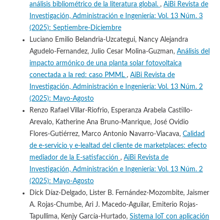
análisis bibliométrico de la literatura global.
,
AiBi Revista de
Investigación, Administración e Ingeniería: Vol. 13 Núm. 3
(2025): Septiembre-Diciembre
Luciano Emilio Belandria-Uzcategui, Nancy Alejandra
Agudelo-Fernandez, Julio Cesar Molina-Guzman,
Análisis del
impacto armónico de una planta solar fotovoltaica
conectada a la red: caso PMML
,
AiBi Revista de
Investigación, Administración e Ingeniería: Vol. 13 Núm. 2
(2025): Mayo-Agosto
Renzo Rafael Villar-Riofrio, Esperanza Arabela Castillo-
Arevalo, Katherine Ana Bruno-Manrique, José Ovidio
Flores-Gutiérrez, Marco Antonio Navarro-Viacava,
Calidad
de e-servicio y e-lealtad del cliente de marketplaces: efecto
mediador de la E-satisfacción
,
AiBi Revista de
Investigación, Administración e Ingeniería: Vol. 13 Núm. 2
(2025): Mayo-Agosto
Dick Díaz-Delgado, Lister B. Fernández-Mozombite, Jaismer
A. Rojas-Chumbe, Ari J. Macedo-Aguilar, Emiterio Rojas-
Tapullima, Kenjy García-Hurtado,
Sistema IoT con aplicación