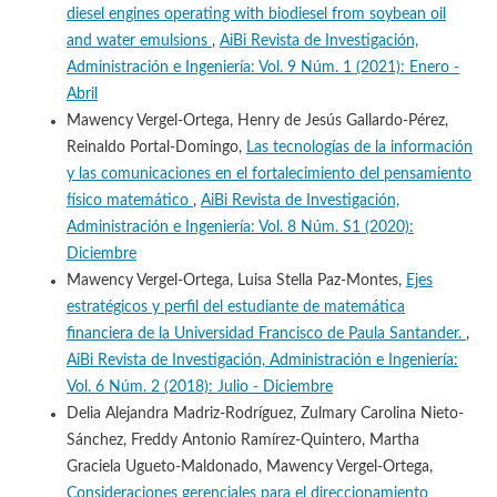
diesel engines operating with biodiesel from soybean oil
and water emulsions
,
AiBi Revista de Investigación,
Administración e Ingeniería: Vol. 9 Núm. 1 (2021): Enero -
Abril
Mawency Vergel-Ortega, Henry de Jesús Gallardo-Pérez,
Reinaldo Portal-Domingo,
Las tecnologías de la información
y las comunicaciones en el fortalecimiento del pensamiento
físico matemático
,
AiBi Revista de Investigación,
Administración e Ingeniería: Vol. 8 Núm. S1 (2020):
Diciembre
Mawency Vergel-Ortega, Luisa Stella Paz-Montes,
Ejes
estratégicos y perfil del estudiante de matemática
financiera de la Universidad Francisco de Paula Santander.
,
AiBi Revista de Investigación, Administración e Ingeniería:
Vol. 6 Núm. 2 (2018): Julio - Diciembre
Delia Alejandra Madriz-Rodríguez, Zulmary Carolina Nieto-
Sánchez, Freddy Antonio Ramírez-Quintero, Martha
Graciela Ugueto-Maldonado, Mawency Vergel-Ortega,
Consideraciones gerenciales para el direccionamiento