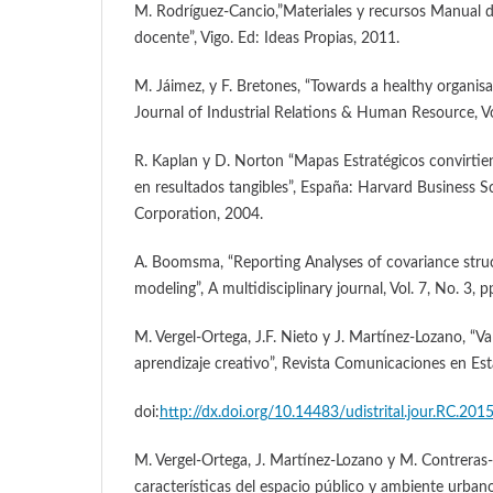
M. Rodríguez-Cancio,”Materiales y recursos Manual d
docente”, Vigo. Ed: Ideas Propias, 2011.
M. Jáimez, y F. Bretones, “Towards a healthy organis
Journal of Industrial Relations & Human Resource, Vo
R. Kaplan y D. Norton “Mapas Estratégicos convirtien
en resultados tangibles”, España: Harvard Business S
Corporation, 2004.
A. Boomsma, “Reporting Analyses of covariance struc
modeling”, A multidisciplinary journal, Vol. 7, No. 3, 
M. Vergel-Ortega, J.F. Nieto y J. Martínez-Lozano, “Va
aprendizaje creativo”, Revista Comunicaciones en Esta
doi:
http://dx.doi.org/10.14483/udistrital.jour.RC.201
M. Vergel-Ortega, J. Martínez-Lozano y M. Contreras-
características del espacio público y ambiente urbano