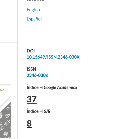
English
Español
DOI
10.15649/ISSN.2346-030X
ISSN
2346-030x
Índice H
Google Académico
37
Índice H
SJR
8