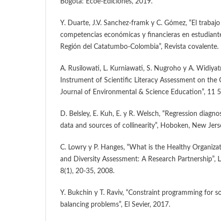
Bogotá: Ecoe-Ediciones, 2019.
Y. Duarte, J.V. Sanchez-framk y C. Gómez, “El trabajo
competencias económicas y financieras en estudiantes
Región del Catatumbo-Colombia”, Revista covalente. 
A. Rusilowati, L. Kurniawati, S. Nugroho y A. Widiy
Instrument of Scientific Literacy Assessment on the
Journal of Environmental & Science Education”, 11 
D. Belsley, E. Kuh, E. y R. Welsch, “Regression diagnost
data and sources of collinearity”, Hoboken, New Jers
C. Lowry y P. Hanges, “What is the Healthy Organiza
and Diversity Assessment: A Research Partnership”, 
8(1), 20-35, 2008.
Y. Bukchin y T. Raviv, “Constraint programming for so
balancing problems”, El Sevier, 2017.