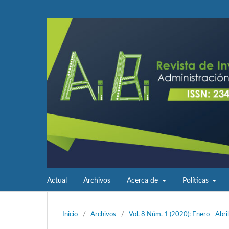
Actual
Archivos
Acerca de
Políticas
Inicio
/
Archivos
/
Vol. 8 Núm. 1 (2020): Enero - Abril