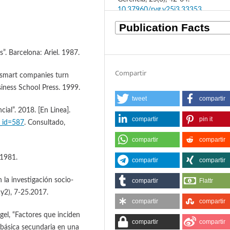
10.37960/rvg.v25i3.33353
”. Barcelona: Ariel. 1987.
Compartir
 smart companies turn
iness School Press. 1999.
tweet
compartir
ial”. 2018. [En Linea].
compartir
pin it
e_id=587
. Consultado,
compartir
compartir
 1981.
compartir
compartir
n la investigación socio-
compartir
Flattr
1y2), 7-25.2017.
compartir
compartir
el, “Factores que inciden
compartir
compartir
 básica secundaria en una