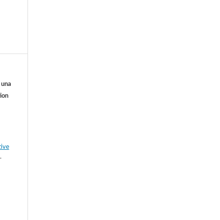
o una
ion
tive
.