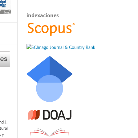
indexaciones
nd J.
tural
s y