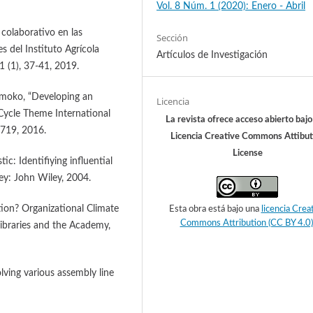
Vol. 8 Núm. 1 (2020): Enero - Abril
 colaborativo en las
Sección
 del Instituto Agrícola
Artículos de Investigación
1 (1), 37-41, 2019.
atmoko, “Developing an
Licencia
 Cycle Theme International
La revista ofrece acceso abierto baj
5719, 2016.
Licencia Creative Commons Attibut
License
ic: Identifiying influential
ey: John Wiley, 2004.
tion? Organizational Climate
Esta obra está bajo una
licencia Crea
Commons Attribution (CC BY 4.0)
Libraries and the Academy,
lving various assembly line