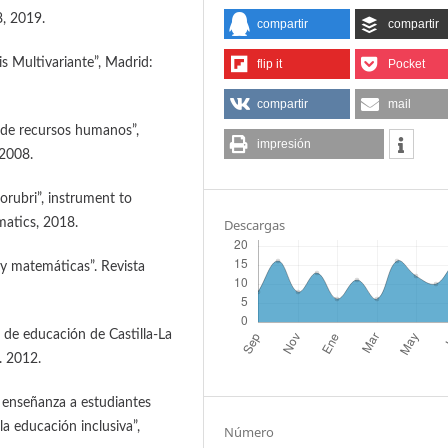
8, 2019.
compartir
compartir
is Multivariante”, Madrid:
flip it
Pocket
compartir
mail
o de recursos humanos”,
impresión
 2008.
rorubri”, instrument to
atics, 2018.
Descargas
a y matemáticas”. Revista
ta de educación de Castilla-La
. 2012.
de enseñanza a estudiantes
a educación inclusiva”,
Número