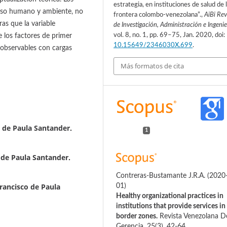
estrategia, en instituciones de salud de 
curso humano y ambiente, no
frontera colombo-venezolana”.,
AiBi Rev
ras que la variable
de Investigación, Administración e Ingenie
vol. 8, no. 1, pp. 69–75, Jan. 2020, doi:
e los factores de primer
10.15649/2346030X.699
.
 observables con cargas
Más formatos de cita
 de Paula Santander.
1
 de Paula Santander.
Contreras-Bustamante J.R.A.
(2020
rancisco de Paula
01)
Healthy organizational practices in
institutions that provide services in
border zones.
Revista Venezolana D
Gerencia, 25(3), 42-64.