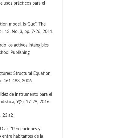
e usos prácticos para el
ation model. Is-Guc”, The
l. 13, No. 3, pp. 7-26, 2011.
do los activos intangibles
chool Publishing
tures: Structural Equation
pp. 461-483, 2006.
lidez de instrumento para el
dística, 9(2), 17-29, 2016.
5
. 23.a2
Díaz, “Percepciones y
 entre habitantes de la