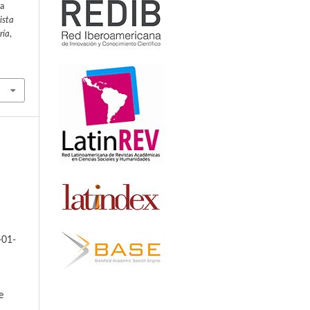
la
ista
ría
,
-01-
e