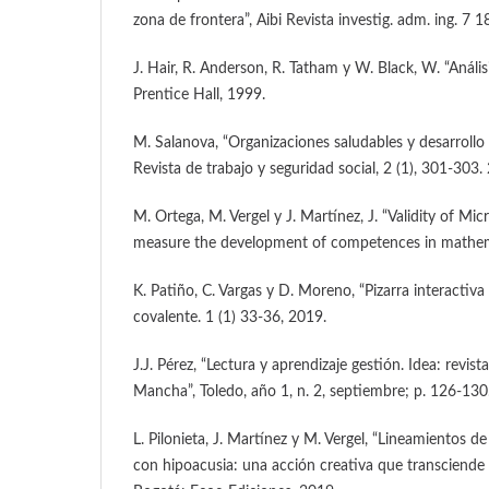
zona de frontera”, Aibi Revista investig. adm. ing. 7 1
J. Hair, R. Anderson, R. Tatham y W. Black, W. “Anális
Prentice Hall, 1999.
M. Salanova, “Organizaciones saludables y desarroll
Revista de trabajo y seguridad social, 2 (1), 301-303.
M. Ortega, M. Vergel y J. Martínez, J. “Validity of Mic
measure the development of competences in mathem
K. Patiño, C. Vargas y D. Moreno, “Pizarra interactiv
covalente. 1 (1) 33-36, 2019.
J.J. Pérez, “Lectura y aprendizaje gestión. Idea: revis
Mancha”, Toledo, año 1, n. 2, septiembre; p. 126-130
L. Pilonieta, J. Martínez y M. Vergel, “Lineamientos 
con hipoacusia: una acción creativa que transciende l