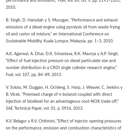
performance and emissions,” Fuel, vol. 89, no. 9, pp. 2191–2201,
2010.
B. Singh, D. Hansdah y S. Murugan, “Performance and exhaust
emissions of a diesel engine using pyrolysis oil from waste frying
oil and castor oil mixture,” en International Conference on
Sustainable Mobility, Kuala Lumpur, Malaysia, pp. 1–3, 2010.
A.K. Agarwal, A. Dhar, D.K. Srivastava, R.K. Maurya y A.P. Singh,
“Effect of fuel injection pressure on diesel particulate size and
number distribution in a CRDI single cylinder research engine,”
Fuel, vol. 107, pp. 84–89, 2013.
V. Soloiu, M. Duggan, H. Ochieng, S. Harp, J. Weaver, C. Jenkins y
B. Vlcek, “Premixed charge of n-butanol coupled with direct
injection of biodiesel for an advantageous soot-NOX trade-off,”
SAE Technical Paper, vol. 01, p. 0916, 2013.
K.V. Belagur y R.V. Chitimini, “Effect of injector opening pressures
on the performance, emission and combustion characteristics of