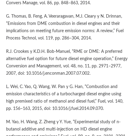
Convers Manage, vol. 86, pp. 848–863, 2014.
G. Thomas, B. Feng, A. Veeraragavan, M.J. Cleary y N. Drinnan,
“Emissions from DME combustion in diesel engines and their
implications on meeting future emission norms: A review,” Fuel
Process Technol, vol. 119, pp. 286–304, 2014.
R.J. Crookes y K.D.H. Bob-Manuel, “RME or DME: A preferred
alternative fuel option for future diesel engine operation,” Energy
Conversion and Management, vol. 48, no. 11, pp. 2971–2977,
2007, doi: 10.1016/j.enconman.2007.07.002.
L. Wei, C. Yao, Q. Wang, W. Pan y G. Han, “Combustion and
emission characteristics of a turbocharged diesel engine using
high premixed ratio of methanol and diesel fuel,” Fuel, vol. 140,
pp. 156–163, 2015, doi: 10.1016/j.fuel.2014.09.070.
M. Yao, H. Wang, Z. Zheng y Y. Yue, “Experimental study of n-
butanol additive and multi-injection on HD diesel engine