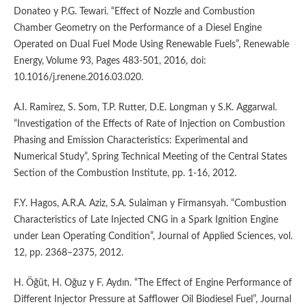
Donateo y P.G. Tewari. “Effect of Nozzle and Combustion
Chamber Geometry on the Performance of a Diesel Engine
Operated on Dual Fuel Mode Using Renewable Fuels”, Renewable
Energy, Volume 93, Pages 483-501, 2016, doi:
10.1016/j.renene.2016.03.020.
A.I. Ramirez, S. Som, T.P. Rutter, D.E. Longman y S.K. Aggarwal.
“Investigation of the Effects of Rate of Injection on Combustion
Phasing and Emission Characteristics: Experimental and
Numerical Study”, Spring Technical Meeting of the Central States
Section of the Combustion Institute, pp. 1-16, 2012.
F.Y. Hagos, A.R.A. Aziz, S.A. Sulaiman y Firmansyah. “Combustion
Characteristics of Late Injected CNG in a Spark Ignition Engine
under Lean Operating Condition”, Journal of Applied Sciences, vol.
12, pp. 2368–2375, 2012.
H. Öğüt, H. Oğuz y F. Aydın. “The Effect of Engine Performance of
Different Injector Pressure at Safflower Oil Biodiesel Fuel”, Journal