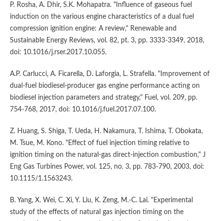
P. Rosha, A. Dhir, S.K. Mohapatra. "Influence of gaseous fuel
induction on the various engine characteristics of a dual fuel
compression ignition engine: A review," Renewable and
Sustainable Energy Reviews, vol. 82, pt. 3, pp. 3333-3349, 2018,
doi: 10.1016/j.rser.2017.10.055.
A.P. Carlucci, A. Ficarella, D. Laforgia, L. Strafella. "Improvement of
dual-fuel biodiesel-producer gas engine performance acting on
biodiesel injection parameters and strategy," Fuel, vol. 209, pp.
754-768, 2017, doi: 10.1016/j.fuel.2017.07.100.
Z. Huang, S. Shiga, T. Ueda, H. Nakamura, T. Ishima, T. Obokata,
M. Tsue, M. Kono. "Effect of fuel injection timing relative to
ignition timing on the natural-gas direct-injection combustion," J
Eng Gas Turbines Power, vol. 125, no. 3, pp. 783-790, 2003, doi:
10.1115/1.1563243.
B. Yang, X. Wei, C. Xi, Y. Liu, K. Zeng, M.-C. Lai. "Experimental
study of the effects of natural gas injection timing on the