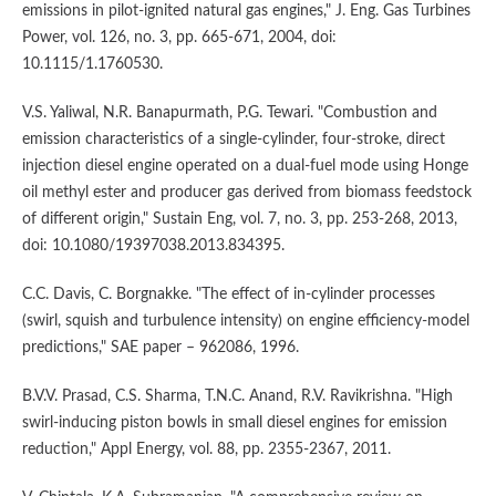
emissions in pilot-ignited natural gas engines," J. Eng. Gas Turbines
Power, vol. 126, no. 3, pp. 665-671, 2004, doi:
10.1115/1.1760530.
V.S. Yaliwal, N.R. Banapurmath, P.G. Tewari. "Combustion and
emission characteristics of a single-cylinder, four-stroke, direct
injection diesel engine operated on a dual-fuel mode using Honge
oil methyl ester and producer gas derived from biomass feedstock
of different origin," Sustain Eng, vol. 7, no. 3, pp. 253-268, 2013,
doi: 10.1080/19397038.2013.834395.
C.C. Davis, C. Borgnakke. "The effect of in-cylinder processes
(swirl, squish and turbulence intensity) on engine efficiency-model
predictions," SAE paper – 962086, 1996.
B.V.V. Prasad, C.S. Sharma, T.N.C. Anand, R.V. Ravikrishna. "High
swirl-inducing piston bowls in small diesel engines for emission
reduction," Appl Energy, vol. 88, pp. 2355-2367, 2011.