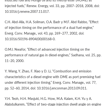
inducted fuel and Honge oil and its methyl ester (HOME) as
injected fuels,” Renew. Energy, vol. 33, pp. 2007–2018, 2008, doi:
10.1016/j.renene.2007.11.017.
C.H. Abd-Alla, H.A. Soliman, O.A. Badr y M.F. Abd Rabbo, “Effect
of injection timing on the performance of a dual fuel engine,”
Energ. Conv. Manage., vol. 43, pp. 269–277, 2002, doi:
10.1016/S0196-8904(00)00168-0.
O.M.I. Nwafor, “Effect of advanced injection timing on the
performance of natural gas in diesel engines,” Sadhana, vol. 25, pp.
11–20, 2000.
Y. Wang, Y. Zhao, F. Xiao y D. Li, “Combustion and emission
characteristics of a diesel engine with DME as port premixing fuel
under different injection timing,” Energ. Conv. Manage., vol. 77,
pp. 52–60, 2014, doi: 10.1016/j.enconman.2013.09.011.
Y.H. Teoh, H.H. Masjuki, H.G. How, M.A. Kalam, K.H. Yu y A.
Alabdulkarem, “Effect of two-stage injection dwell angle on engine