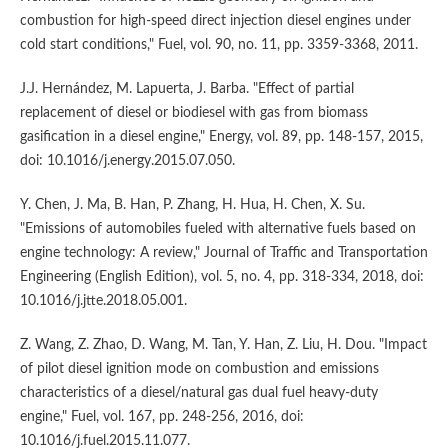
combustion for high-speed direct injection diesel engines under
cold start conditions," Fuel, vol. 90, no. 11, pp. 3359-3368, 2011.
J.J. Hernández, M. Lapuerta, J. Barba. "Effect of partial
replacement of diesel or biodiesel with gas from biomass
gasification in a diesel engine," Energy, vol. 89, pp. 148-157, 2015,
doi: 10.1016/j.energy.2015.07.050.
Y. Chen, J. Ma, B. Han, P. Zhang, H. Hua, H. Chen, X. Su.
"Emissions of automobiles fueled with alternative fuels based on
engine technology: A review," Journal of Traffic and Transportation
Engineering (English Edition), vol. 5, no. 4, pp. 318-334, 2018, doi:
10.1016/j.jtte.2018.05.001.
Z. Wang, Z. Zhao, D. Wang, M. Tan, Y. Han, Z. Liu, H. Dou. "Impact
of pilot diesel ignition mode on combustion and emissions
characteristics of a diesel/natural gas dual fuel heavy-duty
engine," Fuel, vol. 167, pp. 248-256, 2016, doi:
10.1016/j.fuel.2015.11.077.