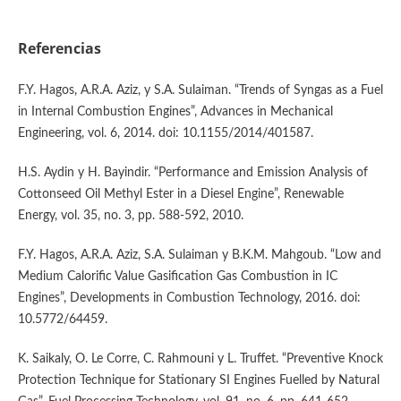
Referencias
F.Y. Hagos, A.R.A. Aziz, y S.A. Sulaiman. “Trends of Syngas as a Fuel
in Internal Combustion Engines”, Advances in Mechanical
Engineering, vol. 6, 2014. doi: 10.1155/2014/401587.
H.S. Aydin y H. Bayindir. “Performance and Emission Analysis of
Cottonseed Oil Methyl Ester in a Diesel Engine”, Renewable
Energy, vol. 35, no. 3, pp. 588-592, 2010.
F.Y. Hagos, A.R.A. Aziz, S.A. Sulaiman y B.K.M. Mahgoub. “Low and
Medium Calorific Value Gasification Gas Combustion in IC
Engines”, Developments in Combustion Technology, 2016. doi:
10.5772/64459.
K. Saikaly, O. Le Corre, C. Rahmouni y L. Truffet. “Preventive Knock
Protection Technique for Stationary SI Engines Fuelled by Natural