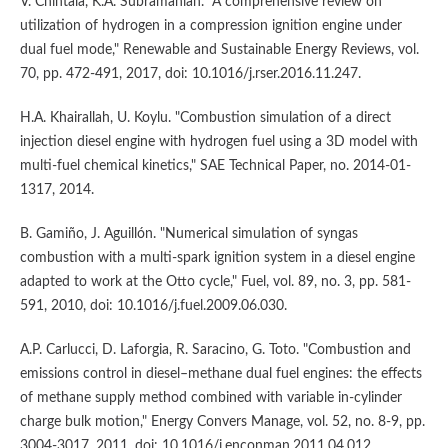
V. Chintala, K.A. Subramanian. "A comprehensive review on
utilization of hydrogen in a compression ignition engine under
dual fuel mode," Renewable and Sustainable Energy Reviews, vol.
70, pp. 472-491, 2017, doi: 10.1016/j.rser.2016.11.247.
H.A. Khairallah, U. Koylu. "Combustion simulation of a direct
injection diesel engine with hydrogen fuel using a 3D model with
multi-fuel chemical kinetics," SAE Technical Paper, no. 2014-01-
1317, 2014.
B. Gamiño, J. Aguillón. "Numerical simulation of syngas
combustion with a multi-spark ignition system in a diesel engine
adapted to work at the Otto cycle," Fuel, vol. 89, no. 3, pp. 581-
591, 2010, doi: 10.1016/j.fuel.2009.06.030.
A.P. Carlucci, D. Laforgia, R. Saracino, G. Toto. "Combustion and
emissions control in diesel–methane dual fuel engines: the effects
of methane supply method combined with variable in-cylinder
charge bulk motion," Energy Convers Manage, vol. 52, no. 8-9, pp.
3004-3017, 2011, doi: 10.1016/j.enconman.2011.04.012.