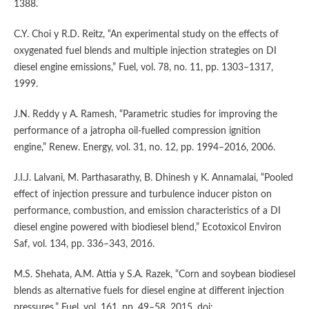
1388.
C.Y. Choi y R.D. Reitz, “An experimental study on the effects of
oxygenated fuel blends and multiple injection strategies on DI
diesel engine emissions,” Fuel, vol. 78, no. 11, pp. 1303–1317,
1999.
J.N. Reddy y A. Ramesh, “Parametric studies for improving the
performance of a jatropha oil-fuelled compression ignition
engine,” Renew. Energy, vol. 31, no. 12, pp. 1994–2016, 2006.
J.I.J. Lalvani, M. Parthasarathy, B. Dhinesh y K. Annamalai, “Pooled
effect of injection pressure and turbulence inducer piston on
performance, combustion, and emission characteristics of a DI
diesel engine powered with biodiesel blend,” Ecotoxicol Environ
Saf, vol. 134, pp. 336–343, 2016.
M.S. Shehata, A.M. Attia y S.A. Razek, “Corn and soybean biodiesel
blends as alternative fuels for diesel engine at different injection
pressures,” Fuel, vol. 161, pp. 49–58, 2015, doi: