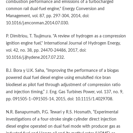
combustion performance and emissions of a turbocharged
common rail dual-fuel engine," Energy Conversion and
Management, vol. 87, pp. 297-304, 2014, doi:
10.1016/j.enconman.2014.07.030.
P. Dimitriou, T. Tsujimura. "A review of hydrogen as a compression
ignition engine fuel," International Journal of Hydrogen Energy,
vol. 42, no. 38, pp. 24470-24486, 2017, doi:
10.1016/j.ijhydene.2017.07.232.
B.J. Bora y U.K. Saha, “Improving the performance of a biogas
powered dual fuel diesel engine using emulsified rice bran
biodiesel as pilot fuel through adjustment of compression ratio
and injection timing,” J. Eng. Gas Turbines Power, vol. 137, no. 9,
pp. 091505-1–091505-14, 2015, doi: 10.1115/1.4029708.
N.R. Banapurmath, P.G. Tewari y R.S. Hosmath, “Experimental
investigations of a four-stroke single cylinder direct injection
diesel engine operated on dual fuel mode with producer gas as