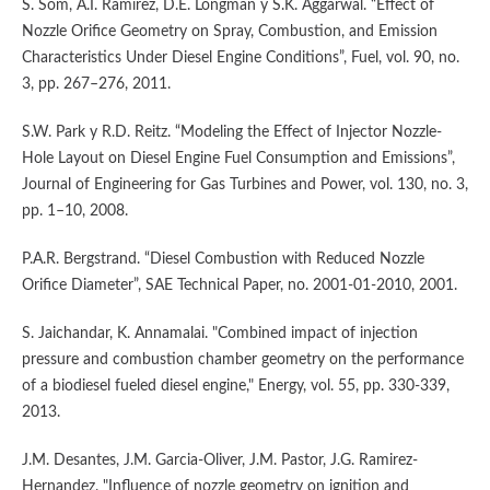
S. Som, A.I. Ramirez, D.E. Longman y S.K. Aggarwal. “Effect of
Nozzle Orifice Geometry on Spray, Combustion, and Emission
Characteristics Under Diesel Engine Conditions”, Fuel, vol. 90, no.
3, pp. 267–276, 2011.
S.W. Park y R.D. Reitz. “Modeling the Effect of Injector Nozzle-
Hole Layout on Diesel Engine Fuel Consumption and Emissions”,
Journal of Engineering for Gas Turbines and Power, vol. 130, no. 3,
pp. 1–10, 2008.
P.A.R. Bergstrand. “Diesel Combustion with Reduced Nozzle
Orifice Diameter”, SAE Technical Paper, no. 2001-01-2010, 2001.
S. Jaichandar, K. Annamalai. "Combined impact of injection
pressure and combustion chamber geometry on the performance
of a biodiesel fueled diesel engine," Energy, vol. 55, pp. 330-339,
2013.
J.M. Desantes, J.M. Garcia-Oliver, J.M. Pastor, J.G. Ramirez-
Hernandez. "Influence of nozzle geometry on ignition and