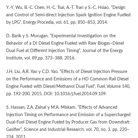
Y.-Y. Wu, B.-C. Chen, H.-C. Tsai, A.-T. Tran y S.-C. Hsiao. “Design
and Control of Semi-direct Injection Spark Ignition Engine Fuelled
by LPG”, Energy Procedia, vol. 61, pp. 850–853, 2014.
D. Barik y S. Murugan. “Experimental Investigation on the
Behavior of a DI Diesel Engine Fueled with Raw Biogas–Diesel
Dual Fuel at Different Injection Timing”, Journal of the Energy
Institute, vol. 89,pp. 373–388, 2016.
J.H. Liu, A.R. Yao y C.D. Yao. “Effects of Diesel Injection Pressure
on the Performance and Emissions of a HD Common-Rail Diesel
Engine Fueled with Diesel/Methanol Dual Fuel”, Fuel, Volume 140,
pp. 192-200, 2015, DOI: 10.1016/j.fuel.2014.09.109.
S. Hassan, Z.A. Zainal y M.A. Miskam. “Effects of Advanced
Injection Timing on Performance and Emission of a Supercharged
Dual-Fuel Diesel Engine Fueled by Producer Gas from Downdraft
Gasifier”, Science and Industrial Research, vol. 70, no. 3, pp. 220–
224, 2011.