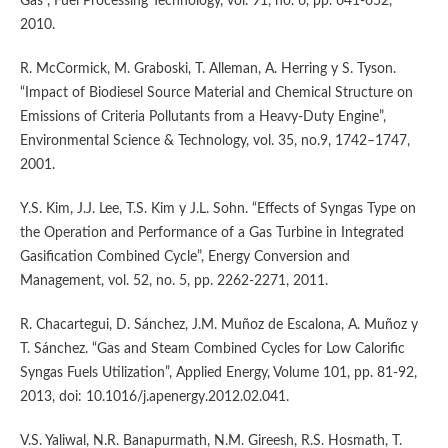
Gas”, Fuel Processing Technology, vol. 91, no. 6, pp. 641-652,
2010.
R. McCormick, M. Graboski, T. Alleman, A. Herring y S. Tyson.
“Impact of Biodiesel Source Material and Chemical Structure on
Emissions of Criteria Pollutants from a Heavy-Duty Engine”,
Environmental Science & Technology, vol. 35, no.9, 1742–1747,
2001.
Y.S. Kim, J.J. Lee, T.S. Kim y J.L. Sohn. “Effects of Syngas Type on
the Operation and Performance of a Gas Turbine in Integrated
Gasification Combined Cycle”, Energy Conversion and
Management, vol. 52, no. 5, pp. 2262-2271, 2011.
R. Chacartegui, D. Sánchez, J.M. Muñoz de Escalona, A. Muñoz y
T. Sánchez. “Gas and Steam Combined Cycles for Low Calorific
Syngas Fuels Utilization”, Applied Energy, Volume 101, pp. 81-92,
2013, doi: 10.1016/j.apenergy.2012.02.041.
V.S. Yaliwal, N.R. Banapurmath, N.M. Gireesh, R.S. Hosmath, T.