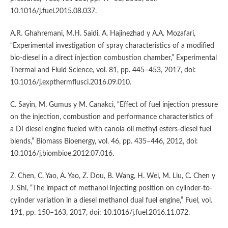
10.1016/j.fuel.2015.08.037.
A.R. Ghahremani, M.H. Saidi, A. Hajinezhad y A.A. Mozafari,
“Experimental investigation of spray characteristics of a modified
bio-diesel in a direct injection combustion chamber,” Experimental
Thermal and Fluid Science, vol. 81, pp. 445–453, 2017, doi:
10.1016/j.expthermflusci.2016.09.010.
C. Sayin, M. Gumus y M. Canakci, “Effect of fuel injection pressure
on the injection, combustion and performance characteristics of
a DI diesel engine fueled with canola oil methyl esters-diesel fuel
blends,” Biomass Bioenergy, vol. 46, pp. 435–446, 2012, doi:
10.1016/j.biombioe.2012.07.016.
Z. Chen, C. Yao, A. Yao, Z. Dou, B. Wang, H. Wei, M. Liu, C. Chen y
J. Shi, “The impact of methanol injecting position on cylinder-to-
cylinder variation in a diesel methanol dual fuel engine,” Fuel, vol.
191, pp. 150–163, 2017, doi: 10.1016/j.fuel.2016.11.072.