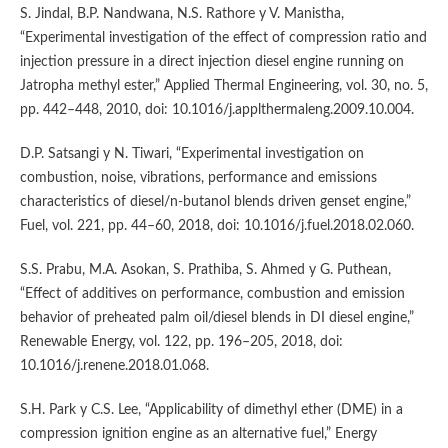
S. Jindal, B.P. Nandwana, N.S. Rathore y V. Manistha,
“Experimental investigation of the effect of compression ratio and
injection pressure in a direct injection diesel engine running on
Jatropha methyl ester,” Applied Thermal Engineering, vol. 30, no. 5,
pp. 442–448, 2010, doi: 10.1016/j.applthermaleng.2009.10.004.
D.P. Satsangi y N. Tiwari, “Experimental investigation on
combustion, noise, vibrations, performance and emissions
characteristics of diesel/n-butanol blends driven genset engine,”
Fuel, vol. 221, pp. 44–60, 2018, doi: 10.1016/j.fuel.2018.02.060.
S.S. Prabu, M.A. Asokan, S. Prathiba, S. Ahmed y G. Puthean,
“Effect of additives on performance, combustion and emission
behavior of preheated palm oil/diesel blends in DI diesel engine,”
Renewable Energy, vol. 122, pp. 196–205, 2018, doi:
10.1016/j.renene.2018.01.068.
S.H. Park y C.S. Lee, “Applicability of dimethyl ether (DME) in a
compression ignition engine as an alternative fuel,” Energy