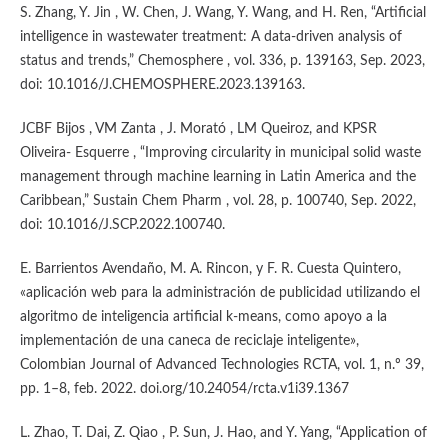
S. Zhang, Y. Jin , W. Chen, J. Wang, Y. Wang, and H. Ren, “Artificial
intelligence in wastewater treatment: A data-driven analysis of
status and trends,” Chemosphere , vol. 336, p. 139163, Sep. 2023,
doi: 10.1016/J.CHEMOSPHERE.2023.139163.
JCBF Bijos , VM Zanta , J. Morató , LM Queiroz, and KPSR
Oliveira- Esquerre , “Improving circularity in municipal solid waste
management through machine learning in Latin America and the
Caribbean,” Sustain Chem Pharm , vol. 28, p. 100740, Sep. 2022,
doi: 10.1016/J.SCP.2022.100740.
E. Barrientos Avendaño, M. A. Rincon, y F. R. Cuesta Quintero,
«aplicación web para la administración de publicidad utilizando el
algoritmo de inteligencia artificial k-means, como apoyo a la
implementación de una caneca de reciclaje inteligente»,
Colombian Journal of Advanced Technologies RCTA, vol. 1, n.º 39,
pp. 1–8, feb. 2022. doi.org/10.24054/rcta.v1i39.1367
L. Zhao, T. Dai, Z. Qiao , P. Sun, J. Hao, and Y. Yang, “Application of