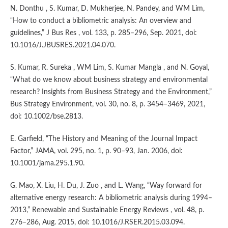
N. Donthu , S. Kumar, D. Mukherjee, N. Pandey, and WM Lim,
“How to conduct a bibliometric analysis: An overview and
guidelines,” J Bus Res , vol. 133, p. 285–296, Sep. 2021, doi:
10.1016/J.JBUSRES.2021.04.070.
S. Kumar, R. Sureka , WM Lim, S. Kumar Mangla , and N. Goyal,
“What do we know about business strategy and environmental
research? Insights from Business Strategy and the Environment,”
Bus Strategy Environment, vol. 30, no. 8, p. 3454–3469, 2021,
doi: 10.1002/bse.2813.
E. Garfield, “The History and Meaning of the Journal Impact
Factor,” JAMA, vol. 295, no. 1, p. 90–93, Jan. 2006, doi:
10.1001/jama.295.1.90.
G. Mao, X. Liu, H. Du, J. Zuo , and L. Wang, “Way forward for
alternative energy research: A bibliometric analysis during 1994–
2013,” Renewable and Sustainable Energy Reviews , vol. 48, p.
276–286, Aug. 2015, doi: 10.1016/J.RSER.2015.03.094.