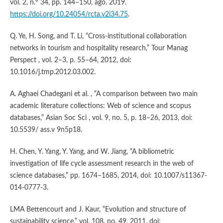
vol. 2, n.º 34, pp. 144–150, ago. 2019.
https://doi.org/10.24054/rcta.v2i34.75
.
Q. Ye, H. Song, and T. Li, “Cross-institutional collaboration
networks in tourism and hospitality research,” Tour Manag
Perspect , vol. 2–3, p. 55–64, 2012, doi:
10.1016/j.tmp.2012.03.002.
A. Aghaei Chadegani et al. , “A comparison between two main
academic literature collections: Web of science and scopus
databases,” Asian Soc Sci , vol. 9, no. 5, p. 18–26, 2013, doi:
10.5539/ ass.v 9n5p18.
H. Chen, Y. Yang, Y. Yang, and W. Jiang, “A bibliometric
investigation of life cycle assessment research in the web of
science databases,” pp. 1674–1685, 2014, doi: 10.1007/s11367-
014-0777-3.
LMA Bettencourt and J. Kaur, “Evolution and structure of
sustainability science,” vol. 108, no. 49, 2011, doi: