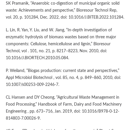
SK Pramanik, “Anaerobic co-digestion of municipal organic solid
waste: Achievements and perspective,” Bioresour Technol Rep,
vol. 20, p. 101284, Dec. 2022, doi: 10.1016/J.BITEB.2022.101284.
L. Lin, R. Yan, Y. Liu, and W. Jiang, “In-depth investigation of
enzymatic hydrolysis of biomass wastes based on three major
components: Cellulose, hemicellulose and lignin,” Bioresour
Technol, vol . 101, no. 21, p. 8217–8223, Nov. 2010, doi:
10.1016/J.BIORTECH.2010.05.084.
P. Weiland, “Biogas production: current state and perspectives,”
Appl Microbiol Biotechnol , vol. 85, no. 4, p. 849–860, 2010, doi:
10.1007/s00253-009-2246-7.
CL Hansen and DY Cheong, “Agricultural Waste Management in
Food Processing,” Handbook of Farm, Dairy and Food Machinery
Engineering , pp. 673–716, Jan. 2019, doi: 10.1016/B978-0-12-
814803-7.00026-9.