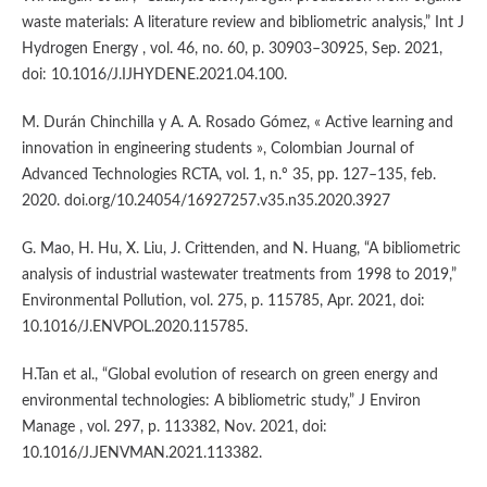
waste materials: A literature review and bibliometric analysis,” Int J
Hydrogen Energy , vol. 46, no. 60, p. 30903–30925, Sep. 2021,
doi: 10.1016/J.IJHYDENE.2021.04.100.
M. Durán Chinchilla y A. A. Rosado Gómez, « Active learning and
innovation in engineering students », Colombian Journal of
Advanced Technologies RCTA, vol. 1, n.º 35, pp. 127–135, feb.
2020. doi.org/10.24054/16927257.v35.n35.2020.3927
G. Mao, H. Hu, X. Liu, J. Crittenden, and N. Huang, “A bibliometric
analysis of industrial wastewater treatments from 1998 to 2019,”
Environmental Pollution, vol. 275, p. 115785, Apr. 2021, doi:
10.1016/J.ENVPOL.2020.115785.
H.Tan et al., “Global evolution of research on green energy and
environmental technologies: A bibliometric study,” J Environ
Manage , vol. 297, p. 113382, Nov. 2021, doi:
10.1016/J.JENVMAN.2021.113382.