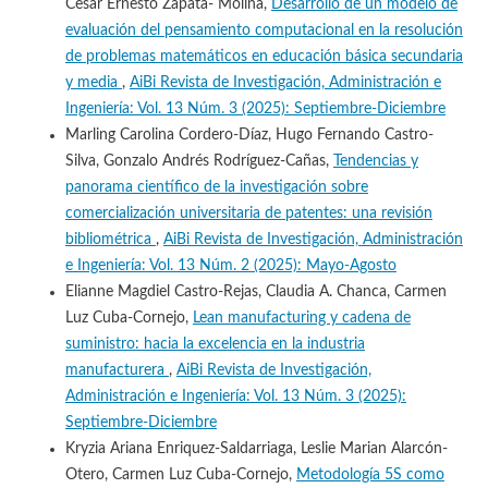
Cesar Ernesto Zapata- Molina,
Desarrollo de un modelo de
evaluación del pensamiento computacional en la resolución
de problemas matemáticos en educación básica secundaria
y media
,
AiBi Revista de Investigación, Administración e
Ingeniería: Vol. 13 Núm. 3 (2025): Septiembre-Diciembre
Marling Carolina Cordero-Díaz, Hugo Fernando Castro-
Silva, Gonzalo Andrés Rodríguez-Cañas,
Tendencias y
panorama científico de la investigación sobre
comercialización universitaria de patentes: una revisión
bibliométrica
,
AiBi Revista de Investigación, Administración
e Ingeniería: Vol. 13 Núm. 2 (2025): Mayo-Agosto
Elianne Magdiel Castro-Rejas, Claudia A. Chanca, Carmen
Luz Cuba-Cornejo,
Lean manufacturing y cadena de
suministro: hacia la excelencia en la industria
manufacturera
,
AiBi Revista de Investigación,
Administración e Ingeniería: Vol. 13 Núm. 3 (2025):
Septiembre-Diciembre
Kryzia Ariana Enriquez-Saldarriaga, Leslie Marian Alarcón-
Otero, Carmen Luz Cuba-Cornejo,
Metodología 5S como