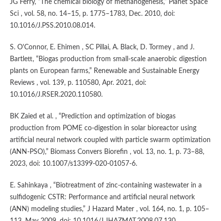
JG Ferry, “The chemical biology of methanogenesis,” Planet Space
Sci , vol. 58, no. 14–15, p. 1775–1783, Dec. 2010, doi:
10.1016/J.PSS.2010.08.014.
S. O'Connor, E. Ehimen , SC Pillai, A. Black, D. Tormey , and J.
Bartlett, “Biogas production from small-scale anaerobic digestion
plants on European farms,” Renewable and Sustainable Energy
Reviews , vol. 139, p. 110580, Apr. 2021, doi:
10.1016/J.RSER.2020.110580.
BK Zaied et al. , “Prediction and optimization of biogas
production from POME co-digestion in solar bioreactor using
artificial neural network coupled with particle swarm optimization
(ANN-PSO),” Biomass Convers Biorefin , vol. 13, no. 1, p. 73–88,
2023, doi: 10.1007/s13399-020-01057-6.
E. Sahinkaya , “Biotreatment of zinc-containing wastewater in a
sulfidogenic CSTR: Performance and artificial neural network
(ANN) modeling studies,” J Hazard Mater , vol. 164, no. 1, p. 105–