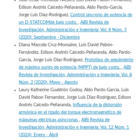
Edison Andrés Caicedo-Peñaranda, Aldo Pardo-García,
Jorge Luis Díaz-Rodríguez,
Control síncrono de potencia de
un D-STATCOMde bajo costo.
,
AiBi Revista de
Investigación, Administración e Ingeniería: Vol. 8 Núm. 3
(2020): Septiembre - Diciembre
Diana Marcela Cruz-Monsalve, Luis David Pabón-
Fernández, Edison Andrés Caicedo-Peñaranda, Aldo Pardo-
García, Jorge Luis Díaz-Rodríguez,
Prototipo de seguimiento
de máximo punto de potencia (MPPT) de bajo costo.
,
AiBi
Revista de Investigación, Administración e Ingeniería: Vol. 8
Núm. 2 (2020): Mayo - Agosto
Laury Katherine Gualdrón Godoy, Aldo Pardo-García, Luis
David Pabon Fernandez, Jorge Luis Diaz-Rodríguez, Edison
Andrés Caicedo-Peñaranda,
Influencia de la distorsión
armónica en el rizado del torque electromagnético de
máquinas eléctricas asíncronas
,
AiBi Revista de
Investigación, Administración e Ingeniería: Vol. 12 Núm. 1
(2024): Enero - Abril