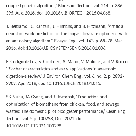
coupled genetic algorithm,” Bioresour Technol, vol. 214, p. 386–
395, Aug. 2016, doi: 10.1016/J.BIORTECH.2016.04.068.
T. Beltramo , C. Ranzan , J. Hinrichs, and B. Hitzmann, “Artificial
neural network prediction of the biogas flow rate optimized with
an ant colony algorithm,” Biosyst Eng , vol. 143, p. 68–78, Mar.
2016, doi: 10.1016/J.BIOSYSTEMSENG.2016.01.006.
F. Codignole Luz, S. Cordiner , A. Manni, V. Mulone , and V. Rocco,
“Biochar characteristics and early applications in anaerobic
digestion-a review,” J Environ Chem Eng , vol. 6, no. 2, p. 2892–
2909, Apr. 2018, doi: 10.1016/J.JECE.2018.04.015.
SK Nuhu, JA Gyang, and JJ Kwarbak, “Production and
optimization of biomethane from chicken, food, and sewage
wastes: The domestic pilot biodigester performance,” Clean Eng
Technol, vol. 5 p. 100298, Dec. 2021, doi:
10.1016/J.CLET.2021.100298.