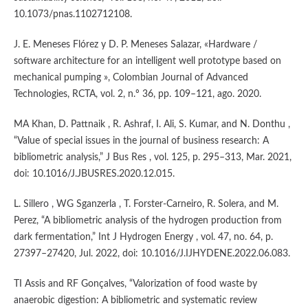
10.1073/pnas.1102712108.
J. E. Meneses Flórez y D. P. Meneses Salazar, «Hardware /
software architecture for an intelligent well prototype based on
mechanical pumping », Colombian Journal of Advanced
Technologies, RCTA, vol. 2, n.º 36, pp. 109–121, ago. 2020.
MA Khan, D. Pattnaik , R. Ashraf, I. Ali, S. Kumar, and N. Donthu ,
“Value of special issues in the journal of business research: A
bibliometric analysis,” J Bus Res , vol. 125, p. 295–313, Mar. 2021,
doi: 10.1016/J.JBUSRES.2020.12.015.
L. Sillero , WG Sganzerla , T. Forster-Carneiro, R. Solera, and M.
Perez, “A bibliometric analysis of the hydrogen production from
dark fermentation,” Int J Hydrogen Energy , vol. 47, no. 64, p.
27397–27420, Jul. 2022, doi: 10.1016/J.IJHYDENE.2022.06.083.
TI Assis and RF Gonçalves, “Valorization of food waste by
anaerobic digestion: A bibliometric and systematic review