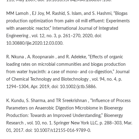
113, May 2009, doi: 10.1016/J.JHAZMAT.2008.07.130.
MM Lamoh , EJ Joy, M. Rashid, S. Islam, and S. Hashmi, “Biogas
production optimization from palm oil mill effluent: Experiments
with anaerobic reactor,” International Journal of Integrated
Engineering , vol. 12, no. 3, p. 261–270, 2020, doi:
10.30880/ijie.2020.12.03.030.
R. Nkuna , A. Roopnarain , and R. Adeleke, “Effects of organic
loading rates on microbial communities and biogas production
from water hyacinth: a case of mono- and co-digestion,” Journal
of Chemical Technology and Biotechnology , vol. 94, no. 4, p.
1294–1304, Apr. 2019, doi: 10.1002/jctb.5886.
K. Kundu, S. Sharma, and TR Sreekrishnan , “Influence of Process
Parameters on Anaerobic Digestion Microbiome in Bioenergy
Production: Towards an Improved Understanding,” Bioenergy
Research , vol. 10, no. 1. Springer New York LLC, p. 288–303, Mar.
01, 2017. doi: 10.1007/s12155-016-9789-0.