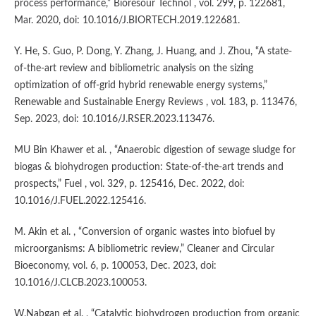
process performance,” Bioresour Technol , vol. 299, p. 122681,
Mar. 2020, doi: 10.1016/J.BIORTECH.2019.122681.
Y. He, S. Guo, P. Dong, Y. Zhang, J. Huang, and J. Zhou, “A state-
of-the-art review and bibliometric analysis on the sizing
optimization of off-grid hybrid renewable energy systems,”
Renewable and Sustainable Energy Reviews , vol. 183, p. 113476,
Sep. 2023, doi: 10.1016/J.RSER.2023.113476.
MU Bin Khawer et al. , “Anaerobic digestion of sewage sludge for
biogas & biohydrogen production: State-of-the-art trends and
prospects,” Fuel , vol. 329, p. 125416, Dec. 2022, doi:
10.1016/J.FUEL.2022.125416.
M. Akin et al. , “Conversion of organic wastes into biofuel by
microorganisms: A bibliometric review,” Cleaner and Circular
Bioeconomy, vol. 6, p. 100053, Dec. 2023, doi:
10.1016/J.CLCB.2023.100053.
W.Nabgan et al. , “Catalytic biohydrogen production from organic