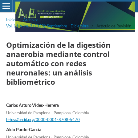
Inicio
/
Archivos
/
Vol. 11 Núm. 3 (2023): Septiembre - Diciembre
/
Artículo de Revisión
Optimización de la digestión
anaerobia mediante control
automático con redes
neuronales: un análisis
bibliométrico
Carlos Arturo Vides-Herrera
Universidad de Pamplona - Pamplona, Colombia
https://orcid.org/0000-0001-8708-5470
Aldo Pardo-García
Universidad de Pamplona - Pamplona, Colombia