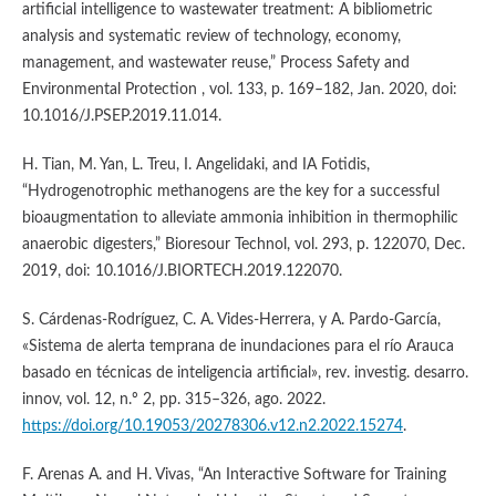
artificial intelligence to wastewater treatment: A bibliometric
analysis and systematic review of technology, economy,
management, and wastewater reuse,” Process Safety and
Environmental Protection , vol. 133, p. 169–182, Jan. 2020, doi:
10.1016/J.PSEP.2019.11.014.
H. Tian, M. Yan, L. Treu, I. Angelidaki, and IA Fotidis,
“Hydrogenotrophic methanogens are the key for a successful
bioaugmentation to alleviate ammonia inhibition in thermophilic
anaerobic digesters,” Bioresour Technol, vol. 293, p. 122070, Dec.
2019, doi: 10.1016/J.BIORTECH.2019.122070.
S. Cárdenas-Rodríguez, C. A. Vides-Herrera, y A. Pardo-García,
«Sistema de alerta temprana de inundaciones para el río Arauca
basado en técnicas de inteligencia artificial», rev. investig. desarro.
innov, vol. 12, n.º 2, pp. 315–326, ago. 2022.
https://doi.org/10.19053/20278306.v12.n2.2022.15274
.
F. Arenas A. and H. Vivas, “An Interactive Software for Training