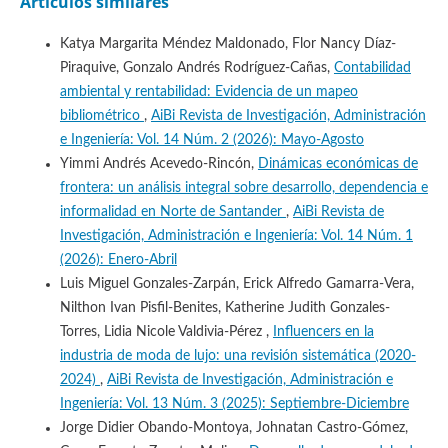
Artículos similares
Katya Margarita Méndez Maldonado, Flor Nancy Díaz-
Piraquive, Gonzalo Andrés Rodríguez-Cañas,
Contabilidad
ambiental y rentabilidad: Evidencia de un mapeo
bibliométrico
,
AiBi Revista de Investigación, Administración
e Ingeniería: Vol. 14 Núm. 2 (2026): Mayo-Agosto
Yimmi Andrés Acevedo-Rincón,
Dinámicas económicas de
frontera: un análisis integral sobre desarrollo, dependencia e
informalidad en Norte de Santander
,
AiBi Revista de
Investigación, Administración e Ingeniería: Vol. 14 Núm. 1
(2026): Enero-Abril
Luis Miguel Gonzales-Zarpán, Erick Alfredo Gamarra-Vera,
Nilthon Ivan Pisfil-Benites, Katherine Judith Gonzales-
Torres, Lidia Nicole Valdivia-Pérez ,
Influencers en la
industria de moda de lujo: una revisión sistemática (2020-
2024)
,
AiBi Revista de Investigación, Administración e
Ingeniería: Vol. 13 Núm. 3 (2025): Septiembre-Diciembre
Jorge Didier Obando-Montoya, Johnatan Castro-Gómez,