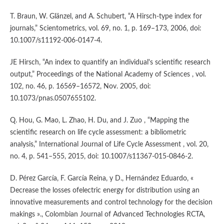
T. Braun, W. Glänzel, and A. Schubert, “A Hirsch-type index for
journals,” Scientometrics, vol. 69, no. 1, p. 169–173, 2006, doi:
10.1007/s11192-006-0147-4.
JE Hirsch, “An index to quantify an individual's scientific research
output,” Proceedings of the National Academy of Sciences , vol.
102, no. 46, p. 16569–16572, Nov. 2005, doi:
10.1073/pnas.0507655102.
Q. Hou, G. Mao, L. Zhao, H. Du, and J. Zuo , “Mapping the
scientific research on life cycle assessment: a bibliometric
analysis,” International Journal of Life Cycle Assessment , vol. 20,
no. 4, p. 541–555, 2015, doi: 10.1007/s11367-015-0846-2.
D. Pérez García, F. García Reina, y D., Hernández Eduardo, «
Decrease the losses ofelectric energy for distribution using an
innovative measurements and control technology for the decision
makings »., Colombian Journal of Advanced Technologies RCTA,