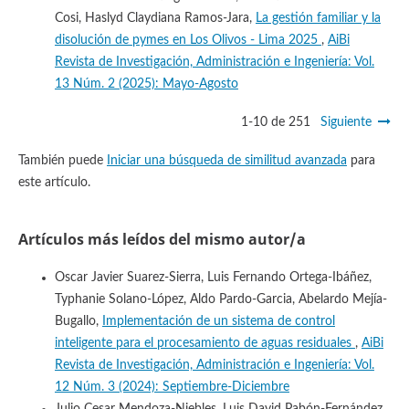
Cosi, Haslyd Claydiana Ramos-Jara,
La gestión familiar y la
disolución de pymes en Los Olivos - Lima 2025
,
AiBi
Revista de Investigación, Administración e Ingeniería: Vol.
13 Núm. 2 (2025): Mayo-Agosto
1-10 de 251
Siguiente
También puede
Iniciar una búsqueda de similitud avanzada
para
este artículo.
Artículos más leídos del mismo autor/a
Oscar Javier Suarez-Sierra, Luis Fernando Ortega-Ibáñez,
Typhanie Solano-López, Aldo Pardo-Garcia, Abelardo Mejía-
Bugallo,
Implementación de un sistema de control
inteligente para el procesamiento de aguas residuales
,
AiBi
Revista de Investigación, Administración e Ingeniería: Vol.
12 Núm. 3 (2024): Septiembre-Diciembre
Julio Cesar Mendoza-Niebles, Luis David Pabón-Fernández,