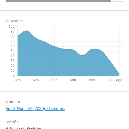
10.7764/Horiz_Enferm.3.3.1100-1113
Descargas
Rodríguez Chokewanca I.R.
(2022-12-14)
HEADHUNTING: SIMULATION IN THE COURSE HUMAN
RESOURCES MANAGEMENT IN PANDEMIC.
Human Review
International Humanities Review Revista Internacional De
Humanidades, 11.
10.37467/revhuman.v11.4011
Número
Vol. 8 Núm. S1 (2020): Diciembre
Sección
Artículo de Revisión