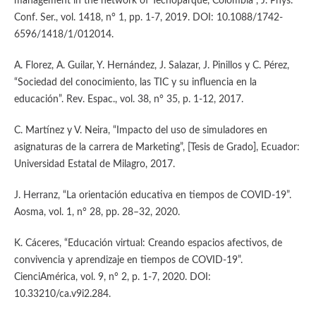
management in the network of Tecnoparque, Colombia”, J. Phys.
Conf. Ser., vol. 1418, n° 1, pp. 1-7, 2019. DOI: 10.1088/1742-
6596/1418/1/012014.
A. Florez, A. Guilar, Y. Hernández, J. Salazar, J. Pinillos y C. Pérez,
“Sociedad del conocimiento, las TIC y su influencia en la
educación”. Rev. Espac., vol. 38, n° 35, p. 1-12, 2017.
C. Martínez y V. Neira, “Impacto del uso de simuladores en
asignaturas de la carrera de Marketing”, [Tesis de Grado], Ecuador:
Universidad Estatal de Milagro, 2017.
J. Herranz, “La orientación educativa en tiempos de COVID-19”.
Aosma, vol. 1, n° 28, pp. 28–32, 2020.
K. Cáceres, “Educación virtual: Creando espacios afectivos, de
convivencia y aprendizaje en tiempos de COVID-19”.
CienciAmérica, vol. 9, n° 2, p. 1-7, 2020. DOI:
10.33210/ca.v9i2.284.