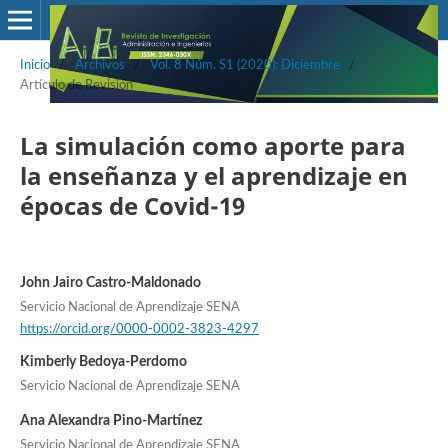
Inicio
/
Archivos
/
Vol. 8 Núm. S1 (2020): Diciembre
/
Artículo de Revisión
La simulación como aporte para
la enseñanza y el aprendizaje en
épocas de Covid-19
John Jairo Castro-Maldonado
Servicio Nacional de Aprendizaje SENA
https://orcid.org/0000-0002-3823-4297
Kimberly Bedoya-Perdomo
Servicio Nacional de Aprendizaje SENA
Ana Alexandra Pino-Martínez
Servicio Nacional de Aprendizaje SENA