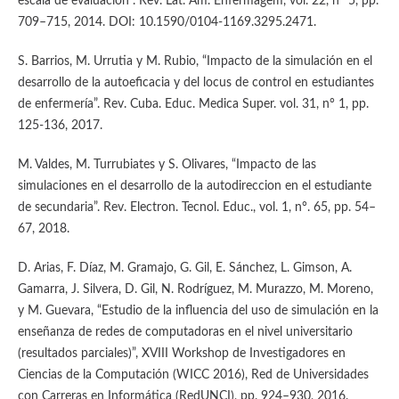
escala de evaluacion”. Rev. Lat. Am. Enfermagem, vol. 22, n° 5, pp.
709–715, 2014. DOI: 10.1590/0104-1169.3295.2471.
S. Barrios, M. Urrutia y M. Rubio, “Impacto de la simulación en el
desarrollo de la autoeficacia y del locus de control en estudiantes
de enfermería”. Rev. Cuba. Educ. Medica Super. vol. 31, n° 1, pp.
125-136, 2017.
M. Valdes, M. Turrubiates y S. Olivares, “Impacto de las
simulaciones en el desarrollo de la autodireccion en el estudiante
de secundaria”. Rev. Electron. Tecnol. Educ., vol. 1, n°. 65, pp. 54–
67, 2018.
D. Arias, F. Díaz, M. Gramajo, G. Gil, E. Sánchez, L. Gimson, A.
Gamarra, J. Silvera, D. Gil, N. Rodríguez, M. Murazzo, M. Moreno,
y M. Guevara, “Estudio de la influencia del uso de simulación en la
enseñanza de redes de computadoras en el nivel universitario
(resultados parciales)”, XVIII Workshop de Investigadores en
Ciencias de la Computación (WICC 2016), Red de Universidades
con Carreras en Informática (RedUNCI), pp. 924–930, 2016.