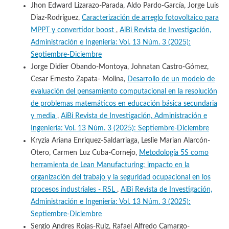
Jhon Edward Lizarazo-Parada, Aldo Pardo-García, Jorge Luis
Diaz-Rodríguez,
Caracterización de arreglo fotovoltaico para
MPPT y convertidor boost
,
AiBi Revista de Investigación,
Administración e Ingeniería: Vol. 13 Núm. 3 (2025):
Septiembre-Diciembre
Jorge Didier Obando-Montoya, Johnatan Castro-Gómez,
Cesar Ernesto Zapata- Molina,
Desarrollo de un modelo de
evaluación del pensamiento computacional en la resolución
de problemas matemáticos en educación básica secundaria
y media
,
AiBi Revista de Investigación, Administración e
Ingeniería: Vol. 13 Núm. 3 (2025): Septiembre-Diciembre
Kryzia Ariana Enriquez-Saldarriaga, Leslie Marian Alarcón-
Otero, Carmen Luz Cuba-Cornejo,
Metodología 5S como
herramienta de Lean Manufacturing: impacto en la
organización del trabajo y la seguridad ocupacional en los
procesos industriales - RSL
,
AiBi Revista de Investigación,
Administración e Ingeniería: Vol. 13 Núm. 3 (2025):
Septiembre-Diciembre
Sergio Andres Rojas-Ruiz, Rafael Alfredo Camargo-