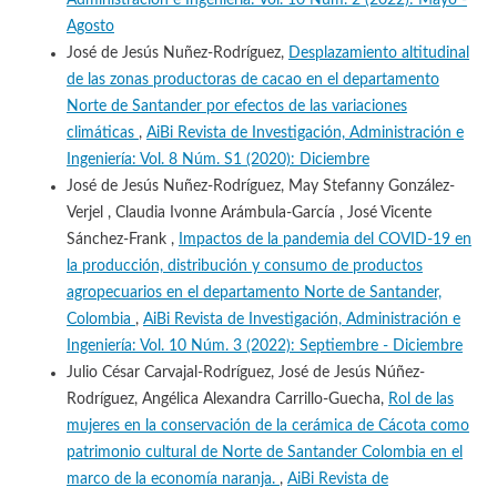
Administración e Ingeniería: Vol. 10 Núm. 2 (2022): Mayo -
Agosto
José de Jesús Nuñez-Rodríguez,
Desplazamiento altitudinal
de las zonas productoras de cacao en el departamento
Norte de Santander por efectos de las variaciones
climáticas
,
AiBi Revista de Investigación, Administración e
Ingeniería: Vol. 8 Núm. S1 (2020): Diciembre
José de Jesús Nuñez-Rodríguez, May Stefanny González-
Verjel , Claudia Ivonne Arámbula-García , José Vicente
Sánchez-Frank ,
Impactos de la pandemia del COVID-19 en
la producción, distribución y consumo de productos
agropecuarios en el departamento Norte de Santander,
Colombia
,
AiBi Revista de Investigación, Administración e
Ingeniería: Vol. 10 Núm. 3 (2022): Septiembre - Diciembre
Julio César Carvajal-Rodríguez, José de Jesús Núñez-
Rodríguez, Angélica Alexandra Carrillo-Guecha,
Rol de las
mujeres en la conservación de la cerámica de Cácota como
patrimonio cultural de Norte de Santander Colombia en el
marco de la economía naranja.
,
AiBi Revista de