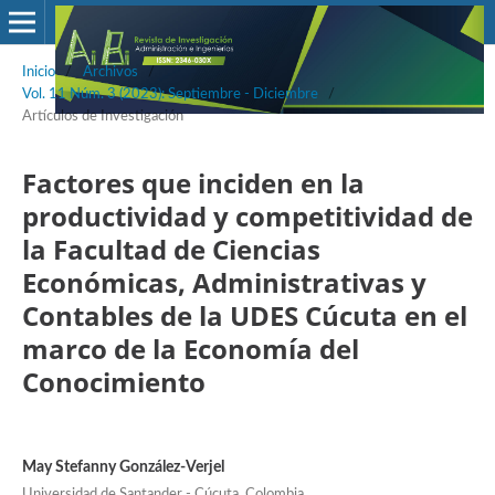
Inicio
/
Archivos
/
Vol. 11 Núm. 3 (2023): Septiembre - Diciembre
/
Artículos de Investigación
Factores que inciden en la
productividad y competitividad de
la Facultad de Ciencias
Económicas, Administrativas y
Contables de la UDES Cúcuta en el
marco de la Economía del
Conocimiento
May Stefanny González-Verjel
Universidad de Santander - Cúcuta, Colombia