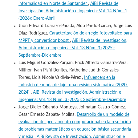
informalidad en Norte de Santander
,
AiBi Revista de
Investigación, Administración e Ingeniería: Vol. 14 Núm. 1
(2026): Enero-Abril
Jhon Edward Lizarazo-Parada, Aldo Pardo-García, Jorge Luis
Diaz-Rodríguez,
Caracterización de arreglo fotovoltaico para
MPPT y convertidor boost
,
AiBi Revista de Investigación,
Administración e Ingeniería: Vol. 13 Núm. 3 (2025):
Septiembre-Diciembre
Luis Miguel Gonzales-Zarpán, Erick Alfredo Gamarra-Vera,
Nilthon Ivan Pisfil-Benites, Katherine Judith Gonzales-
Torres, Lidia Nicole Valdivia-Pérez ,
Influencers en la
industria de moda de lujo: una revisión sistemática (2020-
2024)
,
AiBi Revista de Investigación, Administración e
Ingeniería: Vol. 13 Núm. 3 (2025): Septiembre-Diciembre
Jorge Didier Obando-Montoya, Johnatan Castro-Gómez,
Cesar Ernesto Zapata- Molina,
Desarrollo de un modelo de
evaluación del pensamiento computacional en la resolución
de problemas matemáticos en educación básica secundaria
y media
,
AiBi Revista de Investigación, Administración e