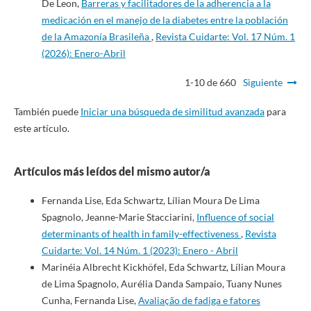
De Leon,
Barreras y facilitadores de la adherencia a la
medicación en el manejo de la diabetes entre la población
de la Amazonía Brasileña
,
Revista Cuidarte: Vol. 17 Núm. 1
(2026): Enero-Abril
1-10 de 660
Siguiente
También puede
Iniciar una búsqueda de similitud avanzada
para
este artículo.
Artículos más leídos del mismo autor/a
Fernanda Lise, Eda Schwartz, Lílian Moura De Lima
Spagnolo, Jeanne-Marie Stacciarini,
Influence of social
determinants of health in family-effectiveness
,
Revista
Cuidarte: Vol. 14 Núm. 1 (2023): Enero - Abril
Marinéia Albrecht Kickhöfel, Eda Schwartz, Lílian Moura
de Lima Spagnolo, Aurélia Danda Sampaio, Tuany Nunes
Cunha, Fernanda Lise,
Avaliação de fadiga e fatores