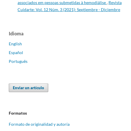
associados em pessoas submetidas à hemodiálise
,
Revista
Cuidarte: Vol. 12 Núm. 3 (2021): Septiembre - Diciembre
Idioma
English
Español
Português
Enviar un artículo
Formatos
Formato de originalidad y autoría