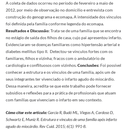
A coleta de dados ocorreu no período de fevereiro a maio de
2012, por meio de observação no domicílio e entrevista com
construção do genograma e ecomapa
.
A intensidade dos vínculos
foi definida pela família conforme legenda do ecomapa.
Resultados e Discussão:
Trata-se de uma família que se encontra
no estágio de saída dos filhos de casa, cujo pai apresentou infarto.
Evidenciaram-se doenças familiares como hipertensão arterial e
diabetes mellitus tipo II. Detectou-se vínculos fortes com os
familiares, filhos e vizinha; fracos com o ambulatório de
cardiologia e conflituosos com vizinhos.
Conclusões:
Foi possível
conhecer a estrutura e os vínculos de uma família, após um de
seus integrantes ter vivenciado o infarto agudo do miocárdio.
Dessa maneira, acredita-se que este trabalho pode fornecer
subsídios e reflexões para a prática de profissionais que atuam
com famílias que vivenciam o infarto em seu contexto.
Cómo citar este artículo:
Garcia R, Budó ML, Viegas A, Cardoso D,
Schwartz E, Muniz R. Estrutura e vínculos de uma família após infarto
agudo do miocárdio
.
Rev Cuid. 2015; 6(1): 991-8.