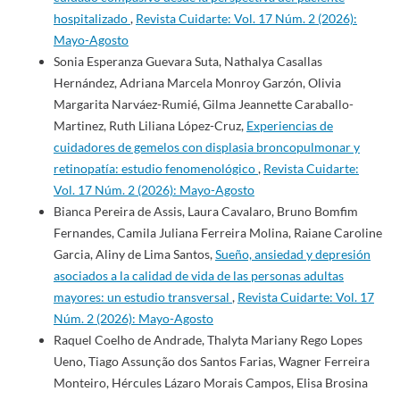
hospitalizado
,
Revista Cuidarte: Vol. 17 Núm. 2 (2026):
Mayo-Agosto
Sonia Esperanza Guevara Suta, Nathalya Casallas
Hernández, Adriana Marcela Monroy Garzón, Olivia
Margarita Narváez-Rumié, Gilma Jeannette Caraballo-
Martinez, Ruth Liliana López-Cruz,
Experiencias de
cuidadores de gemelos con displasia broncopulmonar y
retinopatía: estudio fenomenológico
,
Revista Cuidarte:
Vol. 17 Núm. 2 (2026): Mayo-Agosto
Bianca Pereira de Assis, Laura Cavalaro, Bruno Bomfim
Fernandes, Camila Juliana Ferreira Molina, Raiane Caroline
Garcia, Aliny de Lima Santos,
Sueño, ansiedad y depresión
asociados a la calidad de vida de las personas adultas
mayores: un estudio transversal
,
Revista Cuidarte: Vol. 17
Núm. 2 (2026): Mayo-Agosto
Raquel Coelho de Andrade, Thalyta Mariany Rego Lopes
Ueno, Tiago Assunção dos Santos Farias, Wagner Ferreira
Monteiro, Hércules Lázaro Morais Campos, Elisa Brosina