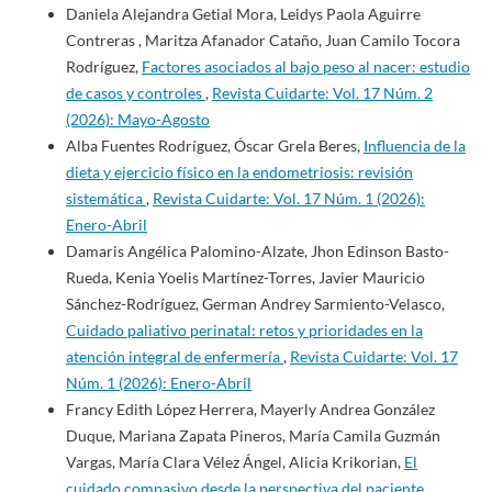
Daniela Alejandra Getial Mora, Leidys Paola Aguirre
Contreras , Maritza Afanador Cataño, Juan Camilo Tocora
Rodríguez,
Factores asociados al bajo peso al nacer: estudio
de casos y controles
,
Revista Cuidarte: Vol. 17 Núm. 2
(2026): Mayo-Agosto
Alba Fuentes Rodríguez, Óscar Grela Beres,
Influencia de la
dieta y ejercicio físico en la endometriosis: revisión
sistemática
,
Revista Cuidarte: Vol. 17 Núm. 1 (2026):
Enero-Abril
Damaris Angélica Palomino-Alzate, Jhon Edinson Basto-
Rueda, Kenia Yoelis Martínez-Torres, Javier Mauricio
Sánchez-Rodríguez, German Andrey Sarmiento-Velasco,
Cuidado paliativo perinatal: retos y prioridades en la
atención integral de enfermería
,
Revista Cuidarte: Vol. 17
Núm. 1 (2026): Enero-Abril
Francy Edith López Herrera, Mayerly Andrea González
Duque, Mariana Zapata Pineros, María Camila Guzmán
Vargas, María Clara Vélez Ángel, Alicia Krikorian,
El
cuidado compasivo desde la perspectiva del paciente