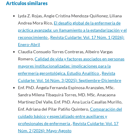
Artículos similares
Lyda Z. Rojas, Angie Cristina Mendoza-Quiñonez, Liliana
Andrea Mora Rico,
El desafío global de la enfermería de
práctica avanzada: un llamamiento a la estandarización y el
reconocimiento
,
Revista Cuidarte: Vol. 17 Núm. 1 (2026):
Enero-Abril
Claudia Consuelo Torres Contreras, Albeiro Vargas
Romero,
Calidad de vida y factores asociados en personas
mayores institucionalizadas: implicaciones para la
enfermería gerontológica. Estudio Analítico
,
Revista
Cuidarte: Vol. 16 Núm. 3 (2025): Septiembre-Diciembre
Enf. PhD. Ángela Fernanda Espinosa Aranzales, MSc.
Sandra Milena Tibaquirá Torres, MD. MSc. Anacaona
Martínez Del Valle, Enf. PhD. Ana Lucía Casallas Murillo,
Enf. Adriana del Pilar Patiño Quintero,
Comparación del
cuidado básico y especializado entre auxiliares y
profesionales de enfermería
,
Revista Cuidarte: Vol. 17
Núm. 2 (2026): Mayo-Agosto