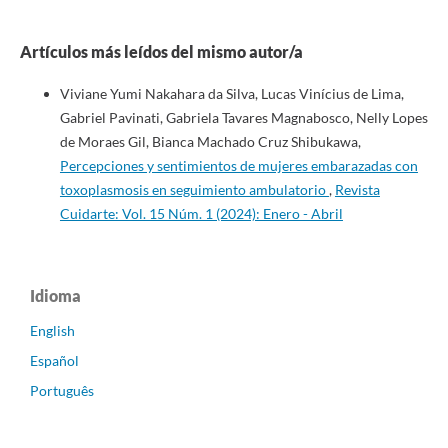
Artículos más leídos del mismo autor/a
Viviane Yumi Nakahara da Silva, Lucas Vinícius de Lima,
Gabriel Pavinati, Gabriela Tavares Magnabosco, Nelly Lopes
de Moraes Gil, Bianca Machado Cruz Shibukawa,
Percepciones y sentimientos de mujeres embarazadas con
toxoplasmosis en seguimiento ambulatorio
,
Revista
Cuidarte: Vol. 15 Núm. 1 (2024): Enero - Abril
Idioma
English
Español
Português