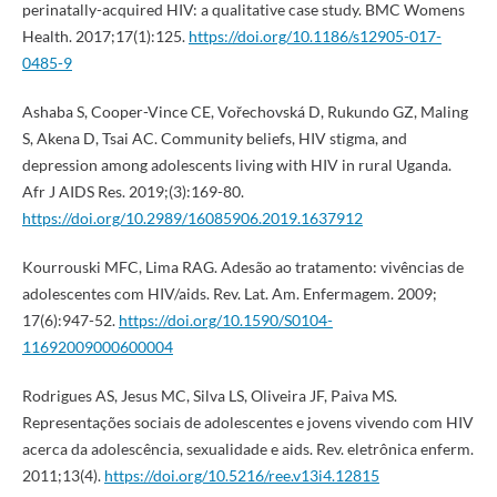
perinatally-acquired HIV: a qualitative case study. BMC Womens
Health. 2017;17(1):125.
https://doi.org/10.1186/s12905-017-
0485-9
Ashaba S, Cooper-Vince CE, Vořechovská D, Rukundo GZ, Maling
S, Akena D, Tsai AC. Community beliefs, HIV stigma, and
depression among adolescents living with HIV in rural Uganda.
Afr J AIDS Res. 2019;(3):169-80.
https://doi.org/10.2989/16085906.2019.1637912
Kourrouski MFC, Lima RAG. Adesão ao tratamento: vivências de
adolescentes com HIV/aids. Rev. Lat. Am. Enfermagem. 2009;
17(6):947-52.
https://doi.org/10.1590/S0104-
11692009000600004
Rodrigues AS, Jesus MC, Silva LS, Oliveira JF, Paiva MS.
Representações sociais de adolescentes e jovens vivendo com HIV
acerca da adolescência, sexualidade e aids. Rev. eletrônica enferm.
2011;13(4).
https://doi.org/10.5216/ree.v13i4.12815