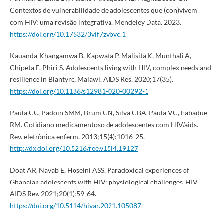
Contextos de vulnerabilidade de adolescentes que (con)vivem
com HIV: uma revisão integrativa. Mendeley Data. 2023.
https://doi.org/10.17632/3vjf7zvbvc.1
Kauanda-Khangamwa B, Kapwata P, Malisita K, Munthali A,
Chipeta E, Phiri S. Adolescents living with HIV, complex needs and
resilience in Blantyre, Malawi. AIDS Res. 2020;17(35).
https://doi.org/10.1186/s12981-020-00292-1
Paula CC, Padoin SMM, Brum CN, Silva CBA, Paula VC, Babadué
RM. Cotidiano medicamentoso de adolescentes com HIV/aids.
Rev. eletrônica enferm. 2013;15(4):1016-25.
http://dx.doi.org/10.5216/ree.v15i4.19127
Doat AR, Navab E, Hoseini ASS. Paradoxical experiences of
Ghanaian adolescents with HIV: physiological challenges. HIV
AIDS Rev. 2021;20(1):59-64.
https://doi.org/10.5114/hivar.2021.105087