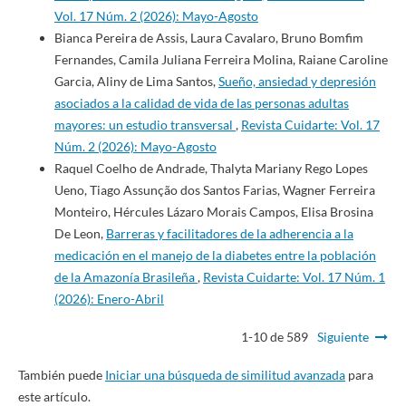
Vol. 17 Núm. 2 (2026): Mayo-Agosto
Bianca Pereira de Assis, Laura Cavalaro, Bruno Bomfim
Fernandes, Camila Juliana Ferreira Molina, Raiane Caroline
Garcia, Aliny de Lima Santos,
Sueño, ansiedad y depresión
asociados a la calidad de vida de las personas adultas
mayores: un estudio transversal
,
Revista Cuidarte: Vol. 17
Núm. 2 (2026): Mayo-Agosto
Raquel Coelho de Andrade, Thalyta Mariany Rego Lopes
Ueno, Tiago Assunção dos Santos Farias, Wagner Ferreira
Monteiro, Hércules Lázaro Morais Campos, Elisa Brosina
De Leon,
Barreras y facilitadores de la adherencia a la
medicación en el manejo de la diabetes entre la población
de la Amazonía Brasileña
,
Revista Cuidarte: Vol. 17 Núm. 1
(2026): Enero-Abril
1-10 de 589
Siguiente
También puede
Iniciar una búsqueda de similitud avanzada
para
este artículo.