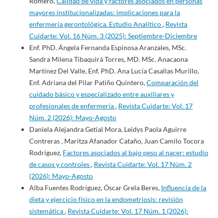
Romero,
Calidad de vida y factores asociados en personas
mayores institucionalizadas: implicaciones para la
enfermería gerontológica. Estudio Analítico
,
Revista
Cuidarte: Vol. 16 Núm. 3 (2025): Septiembre-Diciembre
Enf. PhD. Ángela Fernanda Espinosa Aranzales, MSc.
Sandra Milena Tibaquirá Torres, MD. MSc. Anacaona
Martínez Del Valle, Enf. PhD. Ana Lucía Casallas Murillo,
Enf. Adriana del Pilar Patiño Quintero,
Comparación del
cuidado básico y especializado entre auxiliares y
profesionales de enfermería
,
Revista Cuidarte: Vol. 17
Núm. 2 (2026): Mayo-Agosto
Daniela Alejandra Getial Mora, Leidys Paola Aguirre
Contreras , Maritza Afanador Cataño, Juan Camilo Tocora
Rodríguez,
Factores asociados al bajo peso al nacer: estudio
de casos y controles
,
Revista Cuidarte: Vol. 17 Núm. 2
(2026): Mayo-Agosto
Alba Fuentes Rodríguez, Óscar Grela Beres,
Influencia de la
dieta y ejercicio físico en la endometriosis: revisión
sistemática
,
Revista Cuidarte: Vol. 17 Núm. 1 (2026):