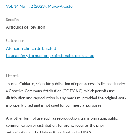
Vol. 14 Núm. 2 (2023): Mayo-Agosto
Sección
Artículos de Revisión
Categorías
Atención clínica de la salud
Educación y formación profesionales de la salud
Licencia
Journal Cuidarte, scientific publication of open access, is licensed under
a Creative Commons Attribution (CC BY-NC), which permits use,
distribution and reproduction in any medium, provided the original work
is properly cited and is not used for commercial purposes.
Any other form of use such as reproduction, transformation, public
communication or distribution, for profit, requires the prior
authorization of the University of Santander UDES.