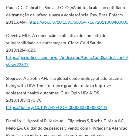
Paula CC, Cabral IE, Souza IEO. O (não)dito da aids no cotidiano
de transição da infância para a adolescência. Rev. Bras. Enferm.
2011;64(4).
https://doi.org/10.1590/S0034-71672011000400005
Oliveira MLF. A concepção explicativa do conceito de
vulnerabilidade e a enfermagem. Cienc Cuid Saude.
2013;12(4):623.
https://periodicos.uem.br/ojs/index.php/CiencCuidSaude/article/
view/23877
Slogrove AL, Sohn AH. The global epidemiology of adolescents
living with HIV: Time for more granular data to improve
adolescent health outcomes. Curr Opin HIV AIDS.
2018;13(3):170-78.
https://doi.org/10.1097%2FCOH.0000000000000449
Damião JJ, Agostini R, Maksud I, Filgueiras S, Rocha F, Maia AC,
Melo EA. Cuidando de pessoas vivendo com HIV/aids na Atenção
Primária à Saúde: nova agenda de enfrentamento de