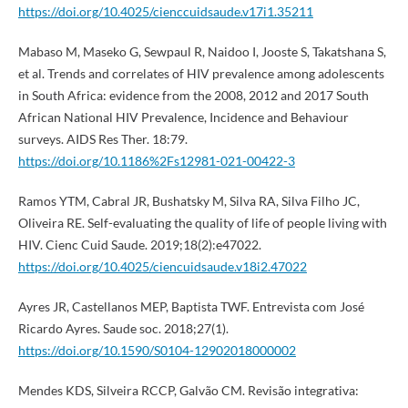
https://doi.org/10.4025/cienccuidsaude.v17i1.35211
Mabaso M, Maseko G, Sewpaul R, Naidoo I, Jooste S, Takatshana S,
et al. Trends and correlates of HIV prevalence among adolescents
in South Africa: evidence from the 2008, 2012 and 2017 South
African National HIV Prevalence, Incidence and Behaviour
surveys. AIDS Res Ther. 18:79.
https://doi.org/10.1186%2Fs12981-021-00422-3
Ramos YTM, Cabral JR, Bushatsky M, Silva RA, Silva Filho JC,
Oliveira RE. Self-evaluating the quality of life of people living with
HIV. Cienc Cuid Saude. 2019;18(2):e47022.
https://doi.org/10.4025/ciencuidsaude.v18i2.47022
Ayres JR, Castellanos MEP, Baptista TWF. Entrevista com José
Ricardo Ayres. Saude soc. 2018;27(1).
https://doi.org/10.1590/S0104-12902018000002
Mendes KDS, Silveira RCCP, Galvão CM. Revisão integrativa: