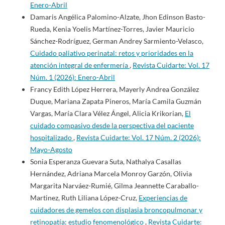
Enero-Abril
Damaris Angélica Palomino-Alzate, Jhon Edinson Basto-
Rueda, Kenia Yoelis Martínez-Torres, Javier Mauricio
Sánchez-Rodríguez, German Andrey Sarmiento-Velasco,
Cuidado paliativo perinatal: retos y prioridades en la
atención integral de enfermería
,
Revista Cuidarte: Vol. 17
Núm. 1 (2026): Enero-Abril
Francy Edith López Herrera, Mayerly Andrea González
Duque, Mariana Zapata Pineros, María Camila Guzmán
Vargas, María Clara Vélez Ángel, Alicia Krikorian,
El
cuidado compasivo desde la perspectiva del paciente
hospitalizado
,
Revista Cuidarte: Vol. 17 Núm. 2 (2026):
Mayo-Agosto
Sonia Esperanza Guevara Suta, Nathalya Casallas
Hernández, Adriana Marcela Monroy Garzón, Olivia
Margarita Narváez-Rumié, Gilma Jeannette Caraballo-
Martinez, Ruth Liliana López-Cruz,
Experiencias de
cuidadores de gemelos con displasia broncopulmonar y
retinopatía: estudio fenomenológico
,
Revista Cuidarte: