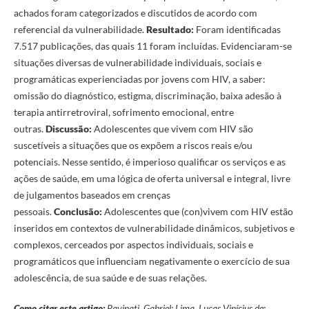
achados foram categorizados e discutidos de acordo com
referencial da vulnerabilidade.
Resultado:
Foram identificadas
7.517 publicações, das quais 11 foram incluídas. Evidenciaram-se
situações diversas de vulnerabilidade individuais, sociais e
programáticas experienciadas por jovens com HIV, a saber:
omissão do diagnóstico, estigma, discriminação, baixa adesão à
terapia antirretroviral, sofrimento emocional, entre
outras.
Discussão:
Adolescentes que vivem com HIV são
suscetíveis a situações que os expõem a riscos reais e/ou
potenciais. Nesse sentido, é imperioso qualificar os serviços e as
ações de saúde, em uma lógica de oferta universal e integral, livre
de julgamentos baseados em crenças
pessoais.
Conclusão:
Adolescentes que (con)vivem com HIV estão
inseridos em contextos de vulnerabilidade dinâmicos, subjetivos e
complexos, cerceados por aspectos individuais, sociais e
programáticos que influenciam negativamente o exercício de sua
adolescência, de sua saúde e de suas relações.
Como citar este artigo:
Pavinati, Gabriel; Lima, Lucas Vinícius de;