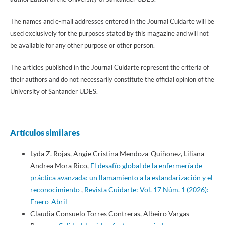
The names and e-mail addresses entered in the Journal Cuidarte will be
used exclusively for the purposes stated by this magazine and will not
be available for any other purpose or other person.
The articles published in the Journal Cuidarte represent the criteria of
their authors and do not necessarily constitute the official opinion of the
University of Santander UDES.
Artículos similares
Lyda Z. Rojas, Angie Cristina Mendoza-Quiñonez, Liliana
Andrea Mora Rico,
El desafío global de la enfermería de
práctica avanzada: un llamamiento a la estandarización y el
reconocimiento
,
Revista Cuidarte: Vol. 17 Núm. 1 (2026):
Enero-Abril
Claudia Consuelo Torres Contreras, Albeiro Vargas