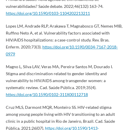
vulnerabilidades? Saúde debate. 2022;46(132):163-74.
https://doi.org/10.1590/0103-1104202213211
Lopes LM, Andrade RLP, Arakawa T, Magnabosco GT, Nemes MIB,
Ruffino Neto A, et al. Vulnerability factors associated with
HIV/AIDS hospitalizations: a case-control study. Rev. Bras.
Enferm. 2020;73(3).
https://doi.org/10.1590/0034-7167-2018-
0979
Magno L, Silva LAV, Veras MA, Pereira-Santos M, Dourado I.
Stigma and discrimination related to gender identity and
vulnerability to HIV/AIDS among transgender women: a
systematic review. Cad. Saúde Pública. 2019;35(4).
https://doi.org/10.1590/0102-311X00112718
Cruz MLS, Darmont MQR, Monteiro SS. HIV-related stigma
among young people living with HIV transitioning to an adult
clinic in a public hospital in Rio de Janeiro, Brazil. Cad. Saúde
Pública. 2021;26(07).
https://doi.org/10.1590/1413-