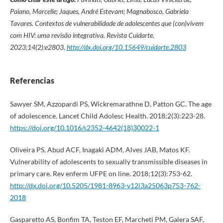
Paiano, Marcelle; Jaques, André Estevam; Magnabosco, Gabriela
Tavares. Contextos de vulnerabilidade de adolescentes que (con)vivem
com HIV: uma revisão integrativa. Revista Cuidarte.
2023;14(2):e2803.
http://dx.doi.org/10.15649/cuidarte.2803
Referencias
Sawyer SM, Azzopardi PS, Wickremarathne D, Patton GC. The age
of adolescence. Lancet Child Adolesc Health. 2018;2(3):223-28.
https://doi.org/10.1016/s2352-4642(18)30022-1
Oliveira PS, Abud ACF, Inagaki ADM, Alves JAB, Matos KF.
Vulnerability of adolescents to sexually transmissible diseases in
primary care. Rev enferm UFPE on line. 2018;12(3):753-62.
http://dx.doi.org/10.5205/1981-8963-v12i3a25063p753-762-
2018
Gasparetto AS, Bonfim TA, Teston EF, Marcheti PM, Galera SAF,