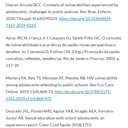
Giacon-Arruda BCC. Contexts of vulnerabilities experienced by
adolescents: challenges to public policies. Rev. Bras. Enferm.
2020;73(suppl 4):e20190224.
https://doi.org/10.1590/0034-
7167-2019-0224
Ayres JRCM, França Jr I, Calazans GJ, Saletti Filho HC. O conceito
de vulnerabilidade e as práticas de saúde: novas perspectivas e
desafios. In: Czeresnia D, Freitas CM. (Orgs.) Promoção da saúde:
conceitos, reflexões, tendências. Rio de Janeiro: Fiocruz; 2003. p.
117-39.
Moreira PA, Reis TS, Menezes AF, Mendes RB. HIV vulnerability
among adolescents attending to public schools. Rev Fun Care
Online. 2019;11(4):868-72.
http://dx.doi.org/10.9789/2175-
5361.2019.v11i4.868-872
Dourado JVL, Ponte HMS, Aguiar FAR, Aragão AEA, Ferreira
Junior AR. Sexual education with school adolescents: an
experience report. Cienc Cuid Saude. 2018;17(1).