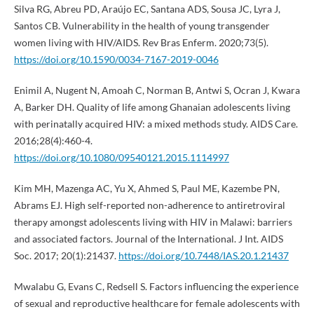
Silva RG, Abreu PD, Araújo EC, Santana ADS, Sousa JC, Lyra J,
Santos CB. Vulnerability in the health of young transgender
women living with HIV/AIDS. Rev Bras Enferm. 2020;73(5).
https://doi.org/10.1590/0034-7167-2019-0046
Enimil A, Nugent N, Amoah C, Norman B, Antwi S, Ocran J, Kwara
A, Barker DH. Quality of life among Ghanaian adolescents living
with perinatally acquired HIV: a mixed methods study. AIDS Care.
2016;28(4):460-4.
https://doi.org/10.1080/09540121.2015.1114997
Kim MH, Mazenga AC, Yu X, Ahmed S, Paul ME, Kazembe PN,
Abrams EJ. High self-reported non-adherence to antiretroviral
therapy amongst adolescents living with HIV in Malawi: barriers
and associated factors. Journal of the International. J Int. AIDS
Soc. 2017; 20(1):21437.
https://doi.org/10.7448/IAS.20.1.21437
Mwalabu G, Evans C, Redsell S. Factors influencing the experience
of sexual and reproductive healthcare for female adolescents with