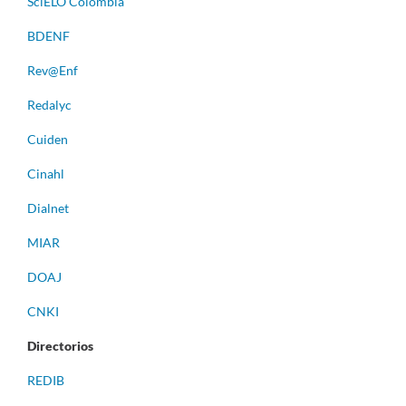
S
ciELO Colombia
BDENF
Rev@Enf
Redalyc
Cuiden
Cinahl
Dialnet
MIAR
DOAJ
CNKI
Directorios
REDIB