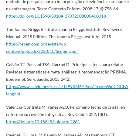
método de pesquisa para a incorporação de evidências na saúde e
na enfermagem. Texto Contexto Enferm. 2008;17(4):758-64.
https://doi.org/10.1590/S0104-07072008000400018
The Joanna Briggs Institute. Joanna Briggs Institute Reviewers'
Manual: 2015 Edition. The Joanna Briggs Institute; 2015.
https://reben.com.br/revista/wp-
content/uploads/2020/10/Scoping.pdf
Galvão TF, Pansani TSA, Harrad D. Principais itens para relatar
Revisões sistemáticas e meta-análises: a recomendação PRISMA.
Epidemiol. Serv. Saude. 2015;24(2).
https://www.scielo.br/j/ress/a/TL99XM6YPx3Z4rxn5WmCNCF/?
lang=pt
Valencia-Contreta M, Yáñez AEO. Fenómeno techo de cristal en
enfermería: revisión integrativa. Rev Cuid. 2022;13(1).
https://doi.org/10.15649/cuidarte.2261
Pavinati G, Lima LV, Paiano M, Jaques AE, Magnabosco GT.