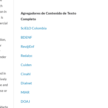
ch
on in
Agregadores de Contenido de Texto
 is
Completo
ercial
S
ciELO Colombia
BDENF
tion,
or
Rev@Enf
r
Redalyc
ander
Cuiden
d in
Cinahl
sively
Dialnet
ne and
ose or
MIAR
DOAJ
idarte