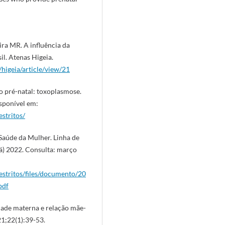
ra MR. A influência da
l. Atenas Higeia.
/higeia/article/view/21
o pré-natal: toxoplasmose.
isponível em:
estritos/
 Saúde da Mulher. Linha de
á) 2022. Consulta: março
restritos/files/documento/20
pdf
ade materna e relação mãe-
21;22(1):39-53.