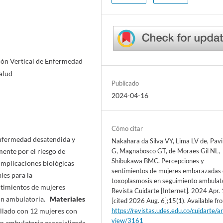
ión Vertical de Enfermedad
alud
Publicado
2024-04-16
Cómo citar
nfermedad desatendida y
Nakahara da Silva VY, Lima LV de, Pavi
G, Magnabosco GT, de Moraes Gil NL,
mente por el riesgo de
Shibukawa BMC. Percepciones y
omplicaciones biológicas
sentimientos de mujeres embarazadas
les para la
toxoplasmosis en seguimiento ambulato
timientos de mujeres
Revista Cuidarte [Internet]. 2024 Apr.
ión ambulatoria.
Materiales
[cited 2026 Aug. 6];15(1). Available fr
https://revistas.udes.edu.co/cuidarte/ar
ollado con 12 mujeres con
view/3161
n ambulatoria especializada