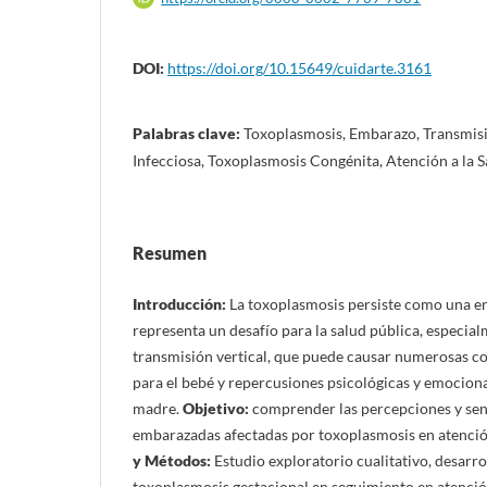
DOI:
https://doi.org/10.15649/cuidarte.3161
Palabras clave:
Toxoplasmosis, Embarazo, Transmis
Infecciosa, Toxoplasmosis Congénita, Atención a la S
Resumen
Introducción:
La toxoplasmosis persiste como una e
representa un desafío para la salud pública, especial
transmisión vertical, que puede causar numerosas c
para el bebé y repercusiones psicológicas y emociona
madre.
Objetivo:
comprender las percepciones y sen
embarazadas afectadas por toxoplasmosis en atenc
y Métodos:
Estudio exploratorio cualitativo, desarr
toxoplasmosis gestacional en seguimiento en atenció