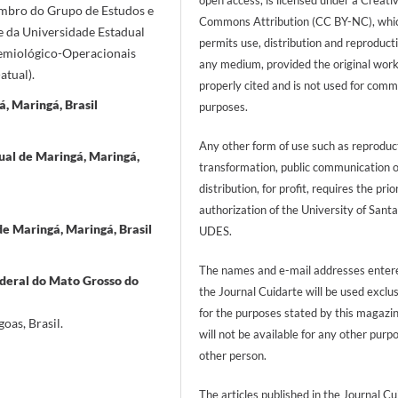
embro do Grupo de Estudos e
Commons Attribution (CC BY-NC), whi
e da Universidade Estadual
permits use, distribution and reproducti
demiológico-Operacionais
any medium, provided the original work
atual).
properly cited and is not used for comm
, Maringá, Brasil
purposes.
Any other form of use such as reproduc
ual de Maringá, Maringá,
transformation, public communication 
distribution, for profit, requires the prio
authorization of the University of Sant
de Maringá, Maringá, Brasil
UDES.
The names and e-mail addresses entere
deral do Mato Grosso do
the Journal Cuidarte will be used exclu
for the purposes stated by this magazi
oas, Brasil.
will not be available for any other purp
other person.
The articles published in the Journal Cu