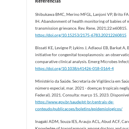
Referencias
Shibukawa BMC, Merino MFGL, Lanjoni VP, Brito FA
IH. Abandonment of health monitoring of babies of m
transmission grievance. Rev. Rene. 2021;22:e60815.
https://doi.org/10.15253/2175-6783.20212260815
Bissati KE, Levigne P, Lykins J, Adlaoui EB, Barkat A, 
initiative for congenital toxoplasmosis: an observati
comparative clinical analysis. Emerg Microbes Infect
https://doi.org/10.1038/s41426-018-0164-4
Ministério da Saúde. Secretaria de Vigilância em Saú
número especial, mar. 2021 - doenças tropicais neglig
Federal). 2021. Consulta: março 15, 2023. Disponíve
https://www.gov.br/saude/pt-br/centrais-de-
conteudo/publicacoes/boletins/epidemiologicos/
Inagaki ADM, Souza IES, Araujo ACL, Abud ACF, Car
Knowledge of toxoplasmosis among doctors and nur