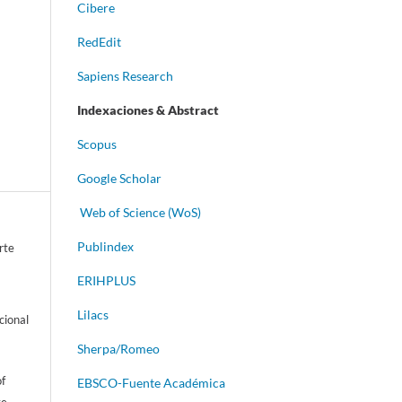
Cibere
RedEdit
Sapiens Research
Indexaciones & Abstract
Scopus
Google Scholar
Web of Science (WoS)
Publindex
rte
ERIHPLUS
Lilacs
cional
Sherpa/Romeo
of
EBSCO-Fuente Académica
ve