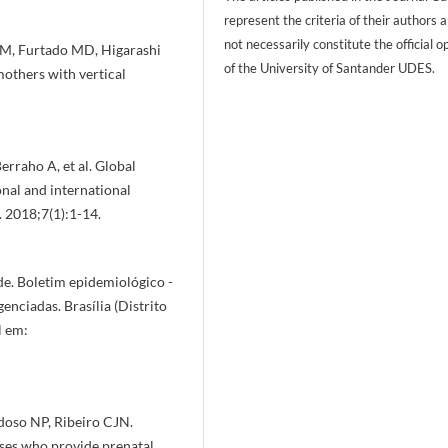
represent the criteria of their authors 
not necessarily constitute the official o
M, Furtado MD, Higarashi
of the University of Santander UDES.
others with vertical
Berraho A, et al. Global
onal and international
. 2018;7(1):1-14.
de. Boletim epidemiológico -
enciadas. Brasília (Distrito
l em:
doso NP, Ribeiro CJN.
ses who provide prenatal