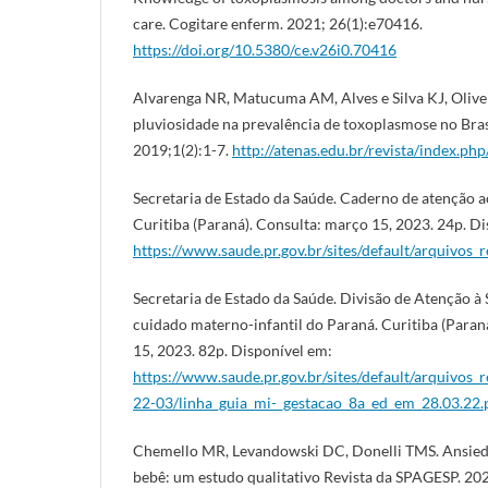
care. Cogitare enferm. 2021; 26(1):e70416.
https://doi.org/10.5380/ce.v26i0.70416
Alvarenga NR, Matucuma AM, Alves e Silva KJ, Olivei
pluviosidade na prevalência de toxoplasmose no Brasi
2019;1(2):1-7.
http://atenas.edu.br/revista/index.php
Secretaria de Estado da Saúde. Caderno de atenção a
Curitiba (Paraná). Consulta: março 15, 2023. 24p. D
https://www.saude.pr.gov.br/sites/default/arquivos_r
Secretaria de Estado da Saúde. Divisão de Atenção à
cuidado materno-infantil do Paraná. Curitiba (Paran
15, 2023. 82p. Disponível em:
https://www.saude.pr.gov.br/sites/default/arquivos_
22-03/linha_guia_mi-_gestacao_8a_ed_em_28.03.22.
Chemello MR, Levandowski DC, Donelli TMS. Ansied
bebê: um estudo qualitativo Revista da SPAGESP. 20