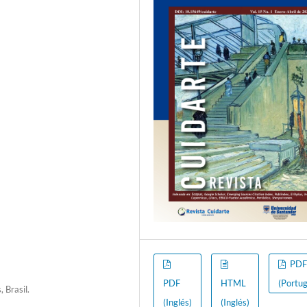
PD
PDF
HTML
(Portu
 Brasil.
(Inglés)
(Inglés)