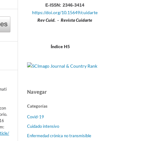
E-ISSN: 2346-3414
https://doi.org/10.15649/cuidarte
Rev Cuid. - Revista Cuidarte
Índice H5
nati
Navegar
Categorías
 con
rio.
Covid-19
 16
Cuidado intensivo
om:
ticle/
Enfermedad crónica no transmisible