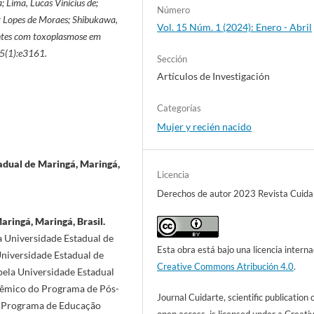
; Lima, Lucas Vinícius de;
Número
ly Lopes de Moraes; Shibukawa,
Vol. 15 Núm. 1 (2024): Enero - Abril
ntes com toxoplasmose em
15(1):e3161.
Sección
Artículos de Investigación
Categorías
Mujer y recién nacido
adual de Maringá, Maringá,
Licencia
Derechos de autor 2023 Revista Cuida
aringá, Maringá, Brasil.
 Universidade Estadual de
Esta obra está bajo una licencia interna
niversidade Estadual de
Creative Commons Atribución 4.0
.
la Universidade Estadual
dêmico do Programa de Pós-
Journal Cuidarte, scientific publication 
o Programa de Educação
open access, is licensed under a Creati