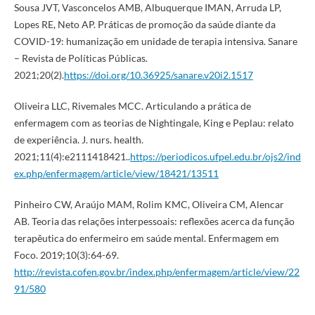
Sousa JVT, Vasconcelos AMB, Albuquerque IMAN, Arruda LP,
Lopes RE, Neto AP. Práticas de promoção da saúde diante da
COVID-19: humanização em unidade de terapia intensiva. Sanare
– Revista de Políticas Públicas.
2021;20(2).
https://doi.org/10.36925/sanare.v20i2.1517
Oliveira LLC, Rivemales MCC. Articulando a prática de
enfermagem com as teorias de Nightingale, King e Peplau: relato
de experiência. J. nurs. health.
2021;11(4):e2111418421..
https://periodicos.ufpel.edu.br/ojs2/ind
ex.php/enfermagem/article/view/18421/13511
Pinheiro CW, Araújo MAM, Rolim KMC, Oliveira CM, Alencar
AB. Teoria das relações interpessoais: reflexões acerca da função
terapêutica do enfermeiro em saúde mental. Enfermagem em
Foco. 2019;10(3):64-69.
http://revista.cofen.gov.br/index.php/enfermagem/article/view/22
91/580