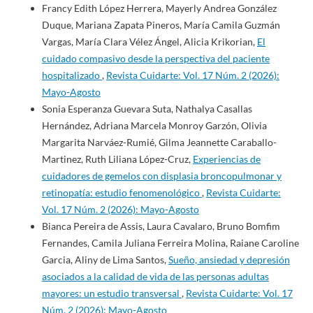
Francy Edith López Herrera, Mayerly Andrea González
Duque, Mariana Zapata Pineros, María Camila Guzmán
Vargas, María Clara Vélez Ángel, Alicia Krikorian,
El
cuidado compasivo desde la perspectiva del paciente
hospitalizado
,
Revista Cuidarte: Vol. 17 Núm. 2 (2026):
Mayo-Agosto
Sonia Esperanza Guevara Suta, Nathalya Casallas
Hernández, Adriana Marcela Monroy Garzón, Olivia
Margarita Narváez-Rumié, Gilma Jeannette Caraballo-
Martinez, Ruth Liliana López-Cruz,
Experiencias de
cuidadores de gemelos con displasia broncopulmonar y
retinopatía: estudio fenomenológico
,
Revista Cuidarte:
Vol. 17 Núm. 2 (2026): Mayo-Agosto
Bianca Pereira de Assis, Laura Cavalaro, Bruno Bomfim
Fernandes, Camila Juliana Ferreira Molina, Raiane Caroline
Garcia, Aliny de Lima Santos,
Sueño, ansiedad y depresión
asociados a la calidad de vida de las personas adultas
mayores: un estudio transversal
,
Revista Cuidarte: Vol. 17
Núm. 2 (2026): Mayo-Agosto