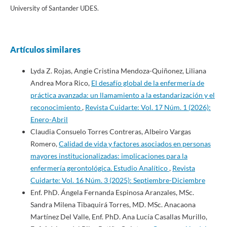
University of Santander UDES.
Artículos similares
Lyda Z. Rojas, Angie Cristina Mendoza-Quiñonez, Liliana
Andrea Mora Rico,
El desafío global de la enfermería de
práctica avanzada: un llamamiento a la estandarización y el
reconocimiento
,
Revista Cuidarte: Vol. 17 Núm. 1 (2026):
Enero-Abril
Claudia Consuelo Torres Contreras, Albeiro Vargas
Romero,
Calidad de vida y factores asociados en personas
mayores institucionalizadas: implicaciones para la
enfermería gerontológica. Estudio Analítico
,
Revista
Cuidarte: Vol. 16 Núm. 3 (2025): Septiembre-Diciembre
Enf. PhD. Ángela Fernanda Espinosa Aranzales, MSc.
Sandra Milena Tibaquirá Torres, MD. MSc. Anacaona
Martínez Del Valle, Enf. PhD. Ana Lucía Casallas Murillo,