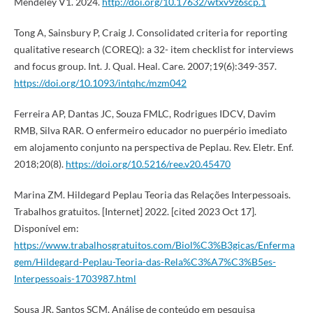
Mendeley V1. 2024.
http://doi.org/10.17632/wtxv9z6scp.1
Tong A, Sainsbury P, Craig J. Consolidated criteria for reporting
qualitative research (COREQ): a 32- item checklist for interviews
and focus group. Int. J. Qual. Heal. Care. 2007;19(6):349-357.
https://doi.org/10.1093/intqhc/mzm042
Ferreira AP, Dantas JC, Souza FMLC, Rodrigues IDCV, Davim
RMB, Silva RAR. O enfermeiro educador no puerpério imediato
em alojamento conjunto na perspectiva de Peplau. Rev. Eletr. Enf.
2018;20(8).
https://doi.org/10.5216/ree.v20.45470
Marina ZM. Hildegard Peplau Teoria das Relações Interpessoais.
Trabalhos gratuitos. [Internet] 2022. [cited 2023 Oct 17].
Disponível em:
https://www.trabalhosgratuitos.com/Biol%C3%B3gicas/Enferma
gem/Hildegard-Peplau-Teoria-das-Rela%C3%A7%C3%B5es-
Interpessoais-1703987.html
Sousa JR, Santos SCM. Análise de conteúdo em pesquisa