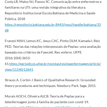
Costa LR, Matos NJ, Passos SC. Comunicação entre enfermeiros e
familiares na UTI: uma revisão integrativa da literatura.
Repositório Institucional Escola Bahiana de Medicina e Saúde
Pública. 2018
https://repositorio.bahiana.edu.br:8443/jspui/handle/bahiana/33
68
Franzoi MAH, Lemos KC, Jesus CAC, Pinho DLM, Kamada I, Reis
PED. Teorias das relações interpessoais de Peplau: uma avaliação
baseada nos critérios de Fawcett. Rev. enferm. UFPE
2016;10(4):3653-
61.
https://periodicos.ufpe.br/revistas/revistaenfermagem/article/
view/11140/12641
Strauss A, Corbin J. Basics of Qualitative Research: Grounded
theory procedures and techniques. Newbury Park. Sage, 2015.
Morais AOCH, Oliveira ALCB. Teoria de Peplau para a
telenfermagem junto à família do paciente com covid-19.