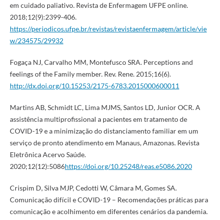
em cuidado paliativo. Revista de Enfermagem UFPE online.
2018;12(9):2399-406.
https://periodicos.ufpe.br/revistas/revistaenfermagem/article/vie
w/234575/29932
Fogaça NJ, Carvalho MM, Montefusco SRA. Perceptions and
feelings of the Family member. Rev. Rene. 2015;16(6).
http://dx.doi.org/10.15253/2175-6783.2015000600011
Martins AB, Schmidt LC, Lima MJMS, Santos LD, Junior OCR. A
assistência multiprofissional a pacientes em tratamento de
COVID-19 e a minimização do distanciamento familiar em um
serviço de pronto atendimento em Manaus, Amazonas. Revista
Eletrônica Acervo Saúde.
2020;12(12):5086
https://doi.org/10.25248/reas.e5086.2020
Crispim D, Silva MJP, Cedotti W, Câmara M, Gomes SA.
Comunicação difícil e COVID-19 – Recomendações práticas para
comunicação e acolhimento em diferentes cenários da pandemia.