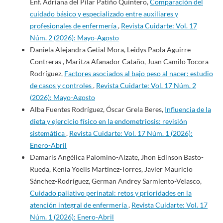
Enf. Adriana del Pilar Patiño Quintero,
Comparación del
cuidado básico y especializado entre auxiliares y
profesionales de enfermería
,
Revista Cuidarte: Vol. 17
Núm. 2 (2026): Mayo-Agosto
Daniela Alejandra Getial Mora, Leidys Paola Aguirre
Contreras , Maritza Afanador Cataño, Juan Camilo Tocora
Rodríguez,
Factores asociados al bajo peso al nacer: estudio
de casos y controles
,
Revista Cuidarte: Vol. 17 Núm. 2
(2026): Mayo-Agosto
Alba Fuentes Rodríguez, Óscar Grela Beres,
Influencia de la
dieta y ejercicio físico en la endometriosis: revisión
sistemática
,
Revista Cuidarte: Vol. 17 Núm. 1 (2026):
Enero-Abril
Damaris Angélica Palomino-Alzate, Jhon Edinson Basto-
Rueda, Kenia Yoelis Martínez-Torres, Javier Mauricio
Sánchez-Rodríguez, German Andrey Sarmiento-Velasco,
Cuidado paliativo perinatal: retos y prioridades en la
atención integral de enfermería
,
Revista Cuidarte: Vol. 17
Núm. 1 (2026): Enero-Abril