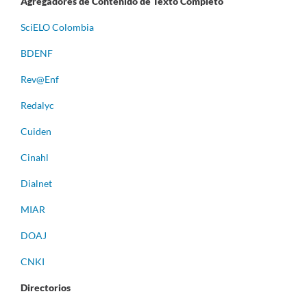
Agregadores de Contenido de Texto Completo
S
ciELO Colombia
BDENF
Rev@Enf
Redalyc
Cuiden
Cinahl
Dialnet
MIAR
DOAJ
CNKI
Directorios