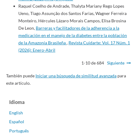
Raquel Coelho de Andrade, Thalyta Mariany Rego Lopes
Ueno, Tiago Assunção dos Santos Farias, Wagner Ferreira
Monteiro, Hércules Lázaro Morais Campos, Elisa Brosina
De Leon,
Barreras y facilitadores de la adherencia a la
medicación en el manejo de la diabetes entre la población
de la Amazonía Brasileña
,
Revista Cuidarte: Vol. 17 Núm. 1
(2026): Enero-Abril
1-10 de 684
Siguiente
También puede
Iniciar una búsqueda de similitud avanzada
para
este artículo.
Idioma
English
Español
Português