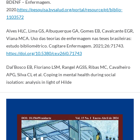
BDENF – Enfermagem.
2020.
https://pesquisa.bvsalud.org/portal/resource/pt/biblio-
1103572
Alves HLC, Lima GS, Albuquerque GA, Gomes EB, Cavalcante EGR,
Viana MCA. Uso das teorias de enfermagem nas teses brasileiras:
estudo bibliométrico. Cogitare Enfermagem. 2021;26:71743.
https://doi.org/10.5380/ce.v26i0.71743
Dal’Bosco EB, Floriano LSM, Rangel AGSS, Ribas MC, Cavalheiro
APG, Silva CL et al. Coping in mental health during social
isolation: analysis in light of Hilde