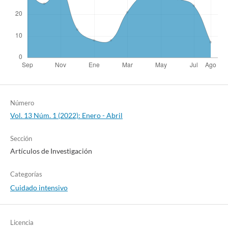
Enfermeria, 30.
10.29393/CE30-24VPPS60024
Pinto M.R.C.
(2022-12-01)
Osteopenia of prematurity and associated nutritional
factors: case–control study.
BMC Pediatrics, 22(1).
10.1186/s12887-022-03581-y
Número
Vol. 13 Núm. 1 (2022): Enero - Abril
Sección
Artículos de Investigación
Categorías
Cuidado intensivo
Licencia