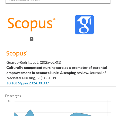
3
Guarda-Rodrigues J.
(2025-02-01)
Culturally competent nursing care as a promoter of parental
empowerment in neonatal unit: A scoping review.
Journal of
Neonatal Nursing, 31(1), 31-38.
10.1016/j.jnn.2024.08.007
Descargas
Pino-Rivera P.A.
(2024-01-01)
PARENTAL EXPERIENCE OF CARING FOR PREMATURE
INFANTS IN THE NEONATAL INTENSIVE CARE UNIT.
Ciencia Y