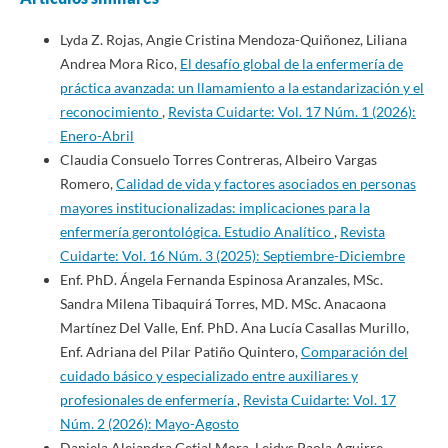
Lyda Z. Rojas, Angie Cristina Mendoza-Quiñonez, Liliana
Andrea Mora Rico,
El desafío global de la enfermería de
práctica avanzada: un llamamiento a la estandarización y el
reconocimiento
,
Revista Cuidarte: Vol. 17 Núm. 1 (2026):
Enero-Abril
Claudia Consuelo Torres Contreras, Albeiro Vargas
Romero,
Calidad de vida y factores asociados en personas
mayores institucionalizadas: implicaciones para la
enfermería gerontológica. Estudio Analítico
,
Revista
Cuidarte: Vol. 16 Núm. 3 (2025): Septiembre-Diciembre
Enf. PhD. Ángela Fernanda Espinosa Aranzales, MSc.
Sandra Milena Tibaquirá Torres, MD. MSc. Anacaona
Martínez Del Valle, Enf. PhD. Ana Lucía Casallas Murillo,
Enf. Adriana del Pilar Patiño Quintero,
Comparación del
cuidado básico y especializado entre auxiliares y
profesionales de enfermería
,
Revista Cuidarte: Vol. 17
Núm. 2 (2026): Mayo-Agosto
Daniela Alejandra Getial Mora, Leidys Paola Aguirre