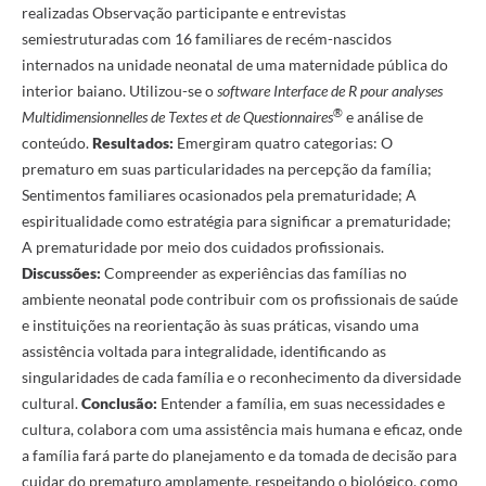
realizadas Observação participante e entrevistas
semiestruturadas com 16 familiares de recém-nascidos
internados na unidade neonatal de uma maternidade pública do
interior baiano. Utilizou-se o
software
Interface de R pour analyses
®
Multidimensionnelles de Textes et de Questionnaires
e análise de
conteúdo.
Resultados:
Emergiram quatro categorias: O
prematuro em suas particularidades na percepção da família;
Sentimentos familiares ocasionados pela prematuridade; A
espiritualidade como estratégia para significar a prematuridade;
A prematuridade por meio dos cuidados profissionais.
Discussões:
Compreender as experiências das famílias no
ambiente neonatal pode contribuir com os profissionais de saúde
e instituições na reorientação às suas práticas, visando uma
assistência voltada para integralidade, identificando as
singularidades de cada família e o reconhecimento da diversidade
cultural.
Conclusão:
Entender a família, em suas necessidades e
cultura, colabora com uma assistência mais humana e eficaz, onde
a família fará parte do planejamento e da tomada de decisão para
cuidar do prematuro amplamente, respeitando o biológico, como