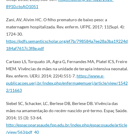
8910.ctoAO1051
Zani, AV, Alvim HC. O filho prematuro de baixo peso: a
maternagem hospitalizada. Rev. enferm. UFPE. 2017; 11(Supl. 4):
1724-30.
https://pdfs.semanticscholar.org/ef7b/798584a7ee28a3ba19224d
184af7617c3f8e.pdf
Cartaxo LS, Torquato JA, Agra G, Fernandes MA, Platel ICS, Freire
MEM. Vivências de mães na unidade de terapia intensiva neonatal.
Rev. enferm. UERJ. 2014; 22(4):551-7.
https://www.e-
publicacoes.uerj.br/index.php/enfermagemuerj/article/view/1542
2/11663
Siebel SC, Schacker, LC, Berlese DB, Berlese DB. Vivência das
mães na amamentação do recém-nascido pré-termo. Espaç Saúde.
2014; 15 (3): 53-64.
http://espacoparasaude.fpp.edu.br/index.php/espacosaude/article
/view/563/pdf_40