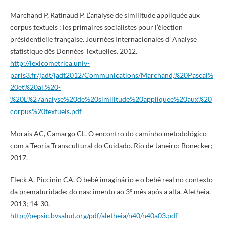
Marchand P, Ratinaud P. L’analyse de similitude appliquée aux
corpus textuels : les primaires socialistes pour l’élection
présidentielle française. Journées Internacionales d’ Analyse
statistique dês Données Textuelles. 2012.
http://lexicometrica.univ-
paris3.fr/jadt/jadt2012/Communications/Marchand,%20Pascal%
20et%20al.%20-
%20L%27analyse%20de%20similitude%20appliquee%20aux%20
corpus%20textuels.pdf
Morais AC, Camargo CL. O encontro do caminho metodológico
com a Teoria Transcultural do Cuidado. Rio de Janeiro: Bonecker;
2017.
Fleck A, Piccinin CA. O bebê imaginário e o bebê real no contexto
da prematuridade: do nascimento ao 3º mês após a alta. Aletheia.
2013; 14-30.
http://pepsic.bvsalud.org/pdf/aletheia/n40/n40a03.pdf