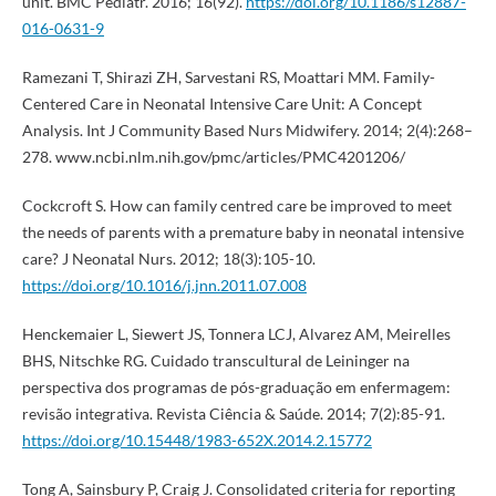
unit. BMC Pediatr. 2016; 16(92).
https://doi.org/10.1186/s12887-
016-0631-9
Ramezani T, Shirazi ZH, Sarvestani RS, Moattari MM. Family-
Centered Care in Neonatal Intensive Care Unit: A Concept
Analysis. Int J Community Based Nurs Midwifery. 2014; 2(4):268–
278. www.ncbi.nlm.nih.gov/pmc/articles/PMC4201206/
Cockcroft S. How can family centred care be improved to meet
the needs of parents with a premature baby in neonatal intensive
care? J Neonatal Nurs. 2012; 18(3):105-10.
https://doi.org/10.1016/j.jnn.2011.07.008
Henckemaier L, Siewert JS, Tonnera LCJ, Alvarez AM, Meirelles
BHS, Nitschke RG. Cuidado transcultural de Leininger na
perspectiva dos programas de pós-graduação em enfermagem:
revisão integrativa. Revista Ciência & Saúde. 2014; 7(2):85-91.
https://doi.org/10.15448/1983-652X.2014.2.15772
Tong A, Sainsbury P, Craig J. Consolidated criteria for reporting