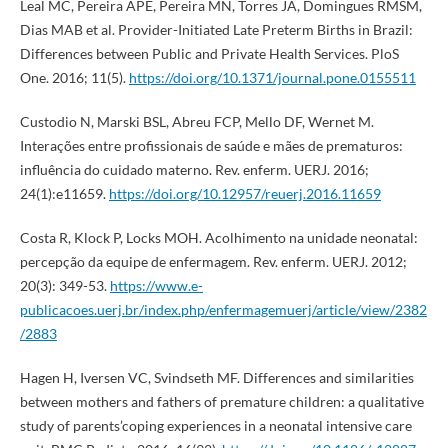
Leal MC, Pereira APE, Pereira MN, Torres JA, Domingues RMSM,
Dias MAB et al. Provider-Initiated Late Preterm Births in Brazil:
Differences between Public and Private Health Services. PloS
One. 2016; 11(5).
https://doi.org/10.1371/journal.pone.0155511
Custodio N, Marski BSL, Abreu FCP, Mello DF, Wernet M.
Interações entre profissionais de saúde e mães de prematuros:
influência do cuidado materno. Rev. enferm. UERJ. 2016;
24(1):e11659.
https://doi.org/10.12957/reuerj.2016.11659
Costa R, Klock P, Locks MOH. Acolhimento na unidade neonatal:
percepção da equipe de enfermagem. Rev. enferm. UERJ. 2012;
20(3): 349-53.
https://www.e-
publicacoes.uerj.br/index.php/enfermagemuerj/article/view/2382
/2883
Hagen H, Iversen VC, Svindseth MF. Differences and similarities
between mothers and fathers of premature children: a qualitative
study of parents’coping experiences in a neonatal intensive care