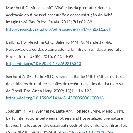
Marchetti D, Moreira MC. Vivências da prematuridade: a
aceitação do filho real pressupõe a desconstrução do bebê
imaginário? Rev Psicol Saúde. 2015; 7(1):82-89.
http://pepsic.bvsalud.org/pdf/rpsaude/v7n1/v7n1a11.pdf
Balbino FS, Meschini GFG, Balieiro MMFG, Mandetta MA.
Percepção do cuidado centrado na família em unidade neonatal.
Rev. enferm. UFSM. 2016; 6(1):84-92.
https://doi.org/10.5902/2179769216340
Iserhard ARM, Budó MLD, Neves ET, Badke MR. Práticas culturais
de cuidados de mulheres mães de recém-nascidos de risco do sul
do Brasil. Esc. Anna Nery. 2009; 13(1):116-122.
https://doi.org/10.1590/S1414-81452009000100016
Joaquim RHVT, Wernet M, Leite AM, Fonseca LMM, Mello DFM.
Early interactions between mothers and hospitalized premature
babies: the focus on the essential needs of the child. Cad. Bras. Ter.
Ocup. 2018; 26(3):580-589.
https://doi.org/10.4322/2526-