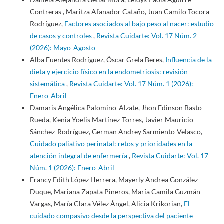
Contreras , Maritza Afanador Cataño, Juan Camilo Tocora
Rodríguez,
Factores asociados al bajo peso al nacer: estudio
de casos y controles
,
Revista Cuidarte: Vol. 17 Núm. 2
(2026): Mayo-Agosto
Alba Fuentes Rodríguez, Óscar Grela Beres,
Influencia de la
dieta y ejercicio físico en la endometriosis: revisión
sistemática
,
Revista Cuidarte: Vol. 17 Núm. 1 (2026):
Enero-Abril
Damaris Angélica Palomino-Alzate, Jhon Edinson Basto-
Rueda, Kenia Yoelis Martínez-Torres, Javier Mauricio
Sánchez-Rodríguez, German Andrey Sarmiento-Velasco,
Cuidado paliativo perinatal: retos y prioridades en la
atención integral de enfermería
,
Revista Cuidarte: Vol. 17
Núm. 1 (2026): Enero-Abril
Francy Edith López Herrera, Mayerly Andrea González
Duque, Mariana Zapata Pineros, María Camila Guzmán
Vargas, María Clara Vélez Ángel, Alicia Krikorian,
El
cuidado compasivo desde la perspectiva del paciente