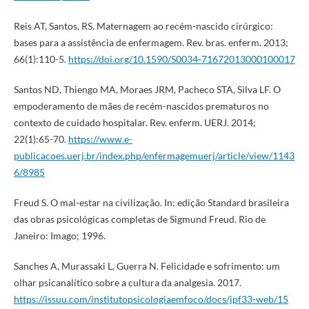
Reis AT, Santos, RS. Maternagem ao recém-nascido cirúrgico:
bases para a assistência de enfermagem. Rev. bras. enferm. 2013;
66(1):110-5.
https://doi.org/10.1590/S0034-71672013000100017
Santos ND, Thiengo MA, Moraes JRM, Pacheco STA, Silva LF. O
empoderamento de mães de recém-nascidos prematuros no
contexto de cuidado hospitalar. Rev. enferm. UERJ. 2014;
22(1):65-70.
https://www.e-
publicacoes.uerj.br/index.php/enfermagemuerj/article/view/1143
6/8985
Freud S. O mal-estar na civilização. In: edição Standard brasileira
das obras psicológicas completas de Sigmund Freud. Rio de
Janeiro: Imago; 1996.
Sanches A, Murassaki L, Guerra N. Felicidade e sofrimento: um
olhar psicanalítico sobre a cultura da analgesia. 2017.
https://issuu.com/institutopsicologiaemfoco/docs/jpf33-web/15