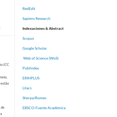
RedEdit
Sapiens Research
e
Indexaciones & Abstract
Scopus
Google Scholar
Web of Science (WoS)
ão (CC
Publindex
meio,
ERIHPLUS
s estão
Lilacs
Sherpa/Romeo
 de
EBSCO-Fuente Académica
 a