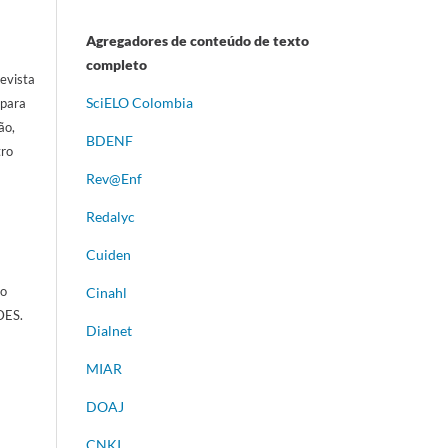
Agregadores de conteúdo de texto
completo
evista
S
ciELO Colombia
 para
ão,
BDENF
tro
Rev@Enf
Redalyc
Cuiden
ão
Cinahl
DES.
Dialnet
MIAR
DOAJ
CNKI