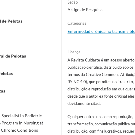
Seção
Artigo de Pesquisa
l de Pelotas
Categorias
Enfermedad crónica no transmisibl
Licença
al de Pelotas
A Revista Cuidarte é um acesso aberto
publicação científica, distribuído sob os
Pelotas
termos da Creative Commons Atribuiç
BY-NC 4.0), que permite uso irrestrito,
distribuição e reprodução em qualquer 
tas
desde que o autor ea fonte original ele
devidamente citada.
 Specialist in Pediatric
Qualquer outro uso, como reprodução,
 Program in Nursing at
transformação, comunicação pública ou
f Chronic Conditions
distribuição, com fins lucrativos, requer