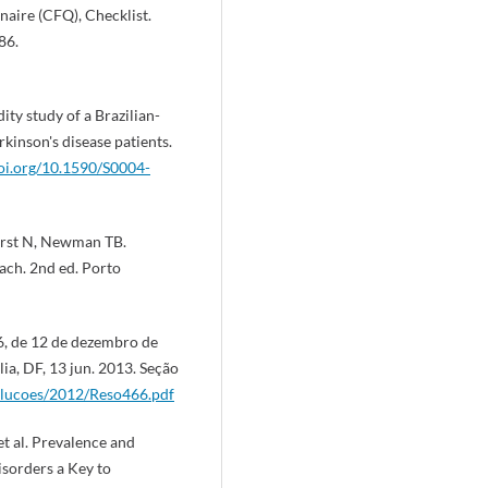
naire (CFQ), Checklist.
86.
ity study of a Brazilian-
rkinson's disease patients.
doi.org/10.1590/S0004-
arst N, Newman TB.
ach. 2nd ed. Porto
6, de 12 de dezembro de
lia, DF, 13 jun. 2013. Seção
solucoes/2012/Reso466.pdf
et al. Prevalence and
sorders a Key to