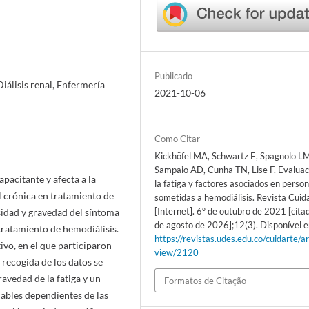
Publicado
Diálisis renal, Enfermería
2021-10-06
Como Citar
Kickhöfel MA, Schwartz E, Spagnolo LM
Sampaio AD, Cunha TN, Lise F. Evaluac
apacitante y afecta a la
la fatiga y factores asociados en perso
l crónica en tratamiento de
sometidas a hemodiálisis. Revista Cuid
[Internet]. 6º de outubro de 2021 [cita
nsidad y gravedad del síntoma
de agosto de 2026];12(3). Disponível 
tratamiento de hemodiálisis.
https://revistas.udes.edu.co/cuidarte/ar
tivo, en el que participaron
view/2120
 recogida de los datos se
ravedad de la fatiga y un
Formatos de Citação
iables dependientes de las