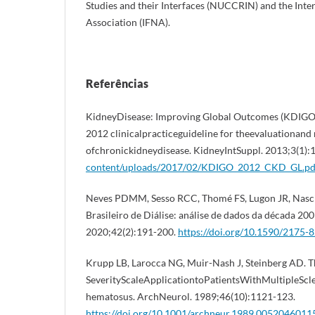
Studies and their Interfaces (NUCCRIN) and the Inte
Association (IFNA).
Referências
KidneyDisease: Improving Global Outcomes (KDI
2012 clinicalpracticeguideline for theevaluationan
ofchronickidneydisease. KidneyIntSuppl. 2013;3(1):
content/uploads/2017/02/KDIGO_2012_CKD_GL.pd
Neves PDMM, Sesso RCC, Thomé FS, Lugon JR, Nas
Brasileiro de Diálise: análise de dados da década 200
2020;42(2):191-200.
https://doi.org/10.1590/2175
Krupp LB, Larocca NG, Muir-Nash J, Steinberg AD. T
SeverityScaleApplicationtoPatientsWithMultipleSc
hematosus. ArchNeurol. 1989;46(10):1121-123.
https://doi.org/10.1001/archneur.1989.005204601