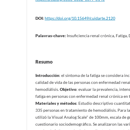
DOI:
https://doi.org/10.15649/cuidarte.2120
Palavras-chave:
Insuficiencia renal crónica, Fatiga, 
Resumo
Introducción
: el síntoma de la fatiga se considera inc
calidad de vida de las personas con enfermedad rena
hemodiálisis.
Objetivo
: evaluar la prevalencia, inte
fatiga en personas con enfermedad renal crónica en 
Materiales y métodos
: Estudio descriptivo cuantita
335 personas en tratamiento de hemodiálisis. Para la
utilizó la Visual Analog Scale" de 100mm, escala de g
cuestionario sociodemográfico. Se analizaron las var