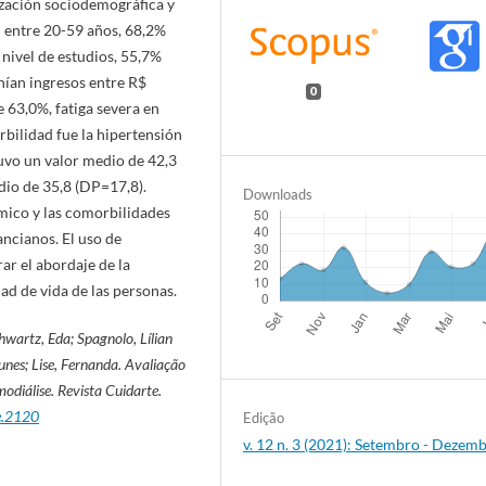
rización sociodemográfica y
 entre 20-59 años, 68,2%
nivel de estudios, 55,7%
nían ingresos entre R$
0
e 63,0%, fatiga severa en
rbilidad fue la hipertensión
 tuvo un valor medio de 42,3
dio de 35,8 (DP=17,8).
Downloads
ómico y las comorbilidades
ancianos. El uso de
ar el abordaje de la
ad de vida de las personas.
hwartz,
Eda; Spagnolo, Lílian
es; Lise, Fernanda. Avaliação
modiálise.
Revista Cuidarte.
e.2120
Edição
v. 12 n. 3 (2021): Setembro - Dezem