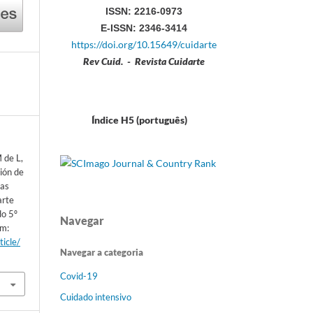
ISSN: 2216-0973
E-ISSN: 2346-3414
https://doi.org/10.15649/cuidarte
Rev Cuid. - Revista Cuidarte
Índice H5 (português)
 de L,
ión de
nas
arte
do 5º
Navegar
em:
ticle/
Navegar a categoria
Covid-19
Cuidado intensivo