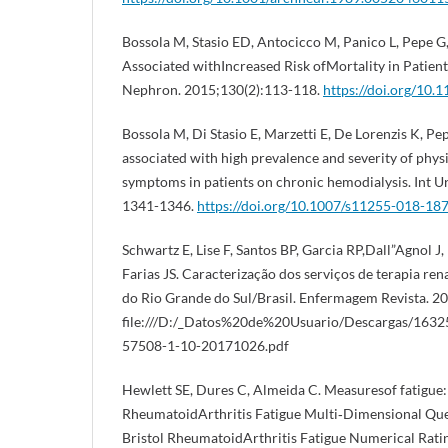
Bossola M, Stasio ED, Antocicco M, Panico L, Pepe G, 
Associated withIncreased Risk ofMortality in Patie
Nephron. 2015;130(2):113-118.
https://doi.org/10
Bossola M, Di Stasio E, Marzetti E, De Lorenzis K, Pep
associated with high prevalence and severity of phys
symptoms in patients on chronic hemodialysis. Int Ur
1341-1346.
https://doi.org/10.1007/s11255-018-18
Schwartz E, Lise F, Santos BP, Garcia RP,Dall”Agnol J
Farias JS. Caracterização dos serviços de terapia ren
do Rio Grande do Sul/Brasil. Enfermagem Revista. 2
file:///D:/_Datos%20de%20Usuario/Descargas/163
57508-1-10-20171026.pdf
Hewlett SE, Dures C, Almeida C. Measuresof fatigue:
RheumatoidArthritis Fatigue Multi‐Dimensional Qu
Bristol RheumatoidArthritis Fatigue Numerical Rati