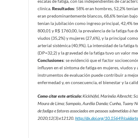
escalas de fatiga, con las independientes de caracte
clínica.
Resultados
: 58% eran hombres, 52,2% tenían
eran predominantemente blancos, 68,6% tenían bajo 
tenían la jubilación como ingreso principal, 42,4% te
800,01 y R$ 1760,00, la prevalencia de la fatiga fue d
viudos (35,2%) y mujeres (27,6%), y la principal como
arterial sistémica (40,9%). La intensidad de la fatiga
(DP=32,2) y la gravedad de la fatiga tuvo un valor me
Conclusiones
: se evidenció que el factor socioecon
influyen en el síntoma de fatiga en mujeres, viudos y 
instrumentos de evaluación puede contribuir a mejor
enfermedad y, en consecuencia, el bienestar y la calid
Como citar este artículo:
Kickhöfel, Marinéia Albrecht;
Sc
Moura de Lima; Sampaio, Aurélia Danda; Cunha, Tuany Nun
de fadiga e fatores associados em pessoas submetidas à he
2020;12(3):
e12120.
http://dx.doi.org/10.15649/cuidart