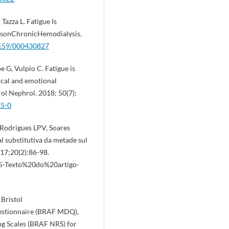
Tazza L. Fatigue Is
ntsonChronicHemodialysis.
.1159/000430827
e G, Vulpio C. Fatigue is
ical and emotional
ol Nephrol. 2018; 50(7):
75-0
, Rodrigues LPV, Soares
al substitutiva da metade sul
017;20(2):86-98.
25-Texto%20do%20artigo-
 Bristol
estionnaire (BRAF MDQ),
ng Scales (BRAF NRS) for