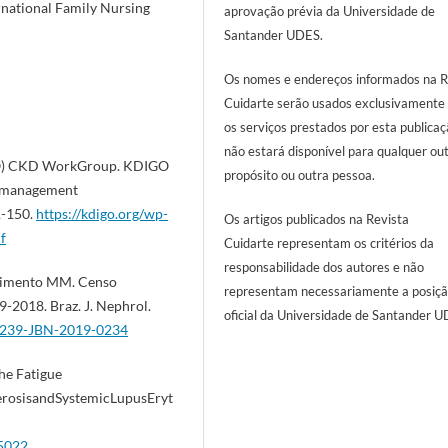
rnational Family Nursing
aprovação prévia da Universidade de
Santander UDES.
Os nomes e endereços informados na R
Cuidarte serão usados exclusivamente
os serviços prestados por esta publicaç
não estará disponível para qualquer ou
GO) CKD WorkGroup. KDIGO
propósito ou outra pessoa.
d management
1-150.
https://kdigo.org/wp-
Os artigos publicados na Revista
f
Cuidarte representam os critérios da
responsabilidade dos autores e não
cimento MM. Censo
representam necessariamente a posiç
9-2018. Braz. J. Nephrol.
oficial da Universidade de Santander U
-8239-JBN-2019-0234
he Fatigue
lerosisandSystemicLupusEryt
15022