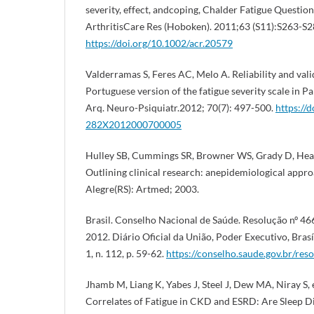
severity, effect, andcoping, Chalder Fatigue Question
ArthritisCare Res (Hoboken). 2011;63 (S11):S263-S2
https://doi.org/10.1002/acr.20579
Valderramas S, Feres AC, Melo A. Reliability and valid
Portuguese version of the fatigue severity scale in Pa
Arq. Neuro-Psiquiatr.2012; 70(7): 497-500.
https://
282X2012000700005
Hulley SB, Cummings SR, Browner WS, Grady D, He
Outlining clinical research: anepidemiological appro
Alegre(RS): Artmed; 2003.
Brasil. Conselho Nacional de Saúde. Resolução nº 46
2012. Diário Oficial da União, Poder Executivo, Brasí
1, n. 112, p. 59-62.
https://conselho.saude.gov.br/re
Jhamb M, Liang K, Yabes J, Steel J, Dew MA, Niray S, 
Correlates of Fatigue in CKD and ESRD: Are Sleep Di