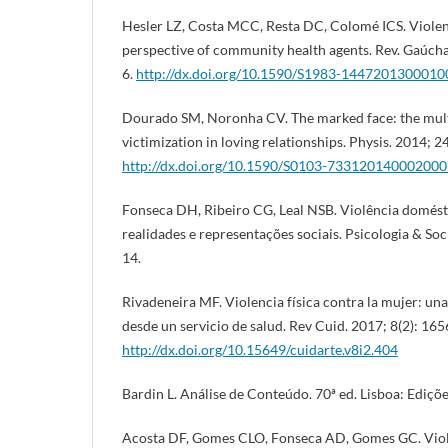
Hesler LZ, Costa MCC, Resta DC, Colomé ICS. Viole
perspective of community health agents. Rev. Gaúcha
6.
http://dx.doi.org/10.1590/S1983-144720130001
Dourado SM, Noronha CV. The marked face: the multi
victimization in loving relationships. Physis. 2014; 24
http://dx.doi.org/10.1590/S0103-73312014000200
Fonseca DH, Ribeiro CG, Leal NSB. Violência domést
realidades e representações sociais. Psicologia & So
14.
Rivadeneira MF. Violencia física contra la mujer: un
desde un servicio de salud. Rev Cuid. 2017; 8(2): 165
http://dx.doi.org/10.15649/cuidarte.v8i2.404
Bardin L. Análise de Conteúdo. 70ª ed. Lisboa: Ediçõe
Acosta DF, Gomes CLO, Fonseca AD, Gomes GC. Vio