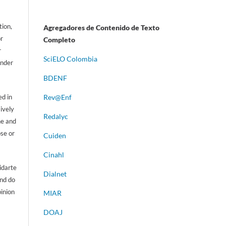
tion,
Agregadores de Contenido de Texto
or
Completo
r
S
ciELO Colombia
ander
BDENF
d in
Rev@Enf
sively
Redalyc
ne and
ose or
Cuiden
Cinahl
idarte
Dialnet
and do
pinion
MIAR
DOAJ