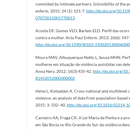
commited by intimate partners: (in)visibility of the 
enferm. 2015; 24 (1): 121-7.
http://dx.doi.org/10.15
07072015001770013
Acosta DF, Gomes VLO, Barlem ELD. Perfil das ocorrê
contra a mulher. Acta Paul Enferm. 2013; 26(6): 547
http://dx.doi.org/10.1590/S0103-21002013000600
Moura MAV, Albuquerque Netto L, Souza MHN. Perfi
mulheres em situação de violência assistidas nas dele
Anna Nery. 2012; 16(3):435-42.
http://dx.doi.org/1
81452012000300002
Heise L, Kotsadam A. Cross-national and multilevel c
violence: an analysis of data from population-based 
2015; 3: 332–40.
http://dx.doi.org/10.1016/S2214-
Carneiro AA, Fraga CK. A Lei Maria da Penha e a pro
em São Borja no Rio Grande do Sul: da violência den