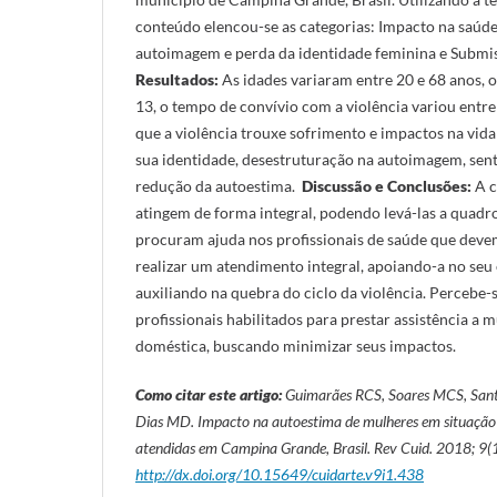
conteúdo elencou-se as categorias: Impacto na saúd
autoimagem e perda da identidade feminina e Submis
Resultados:
As idades variaram entre 20 e 68 anos, o
13, o tempo de convívio com a violência variou entre 
que a violência trouxe sofrimento e impactos na vi
sua identidade, desestruturação na autoimagem, sen
redução da autoestima.
Discussão e Conclusões:
A c
atingem de forma integral, podendo levá-las a quadr
procuram ajuda nos profissionais de saúde que deve
realizar um atendimento integral, apoiando-a no se
auxiliando na quebra do ciclo da violência. Percebe-
profissionais habilitados para prestar assistência a 
doméstica, buscando minimizar seus impactos.
Como citar este artigo:
Guimarães RCS, Soares MCS, Sant
Dias MD.
Impacto na autoestima de mulheres em situação 
atendidas em Campina Grande, Brasil.
Rev Cuid. 2018; 9(1
http://dx.doi.org/10.15649/cuidarte.v9i1.438