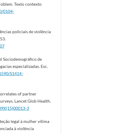
problem. Texto contexto
90/0104-
ncias policiais de violência
-53.
007
l Sociodemográfico de
gacias especializadas. Esc.
0.1590/S1414-
orrelates of partner
surveys. Lancet Glob Health.
109X(15)00013-3
teção legal à mulher vítima
unciada à violência