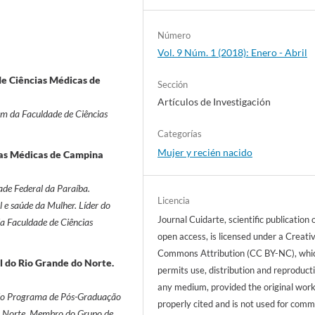
Número
Vol. 9 Núm. 1 (2018): Enero - Abril
e Ciências Médicas de
Sección
Artículos de Investigación
m da Faculdade de Ciências
Categorías
Mujer y recién nacido
ias Médicas de Campina
de Federal da Paraíba.
Licencia
 e saúde da Mulher. Líder do
Journal Cuidarte, scientific publication 
a Faculdade de Ciências
open access, is licensed under a Creati
Commons Attribution (CC BY-NC), whi
 do Rio Grande do Norte.
permits use, distribution and reproducti
any medium, provided the original work
a do Programa de Pós-Graduação
properly cited and is not used for comm
o Norte. Membro do Grupo de