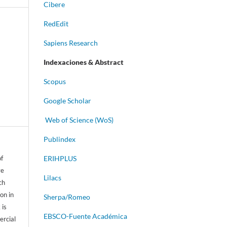
Cibere
RedEdit
Sapiens Research
Indexaciones & Abstract
Scopus
Google Scholar
Web of Science (WoS)
Publindex
of
ERIHPLUS
ve
Lilacs
ch
on in
Sherpa/Romeo
 is
EBSCO-Fuente Académica
ercial