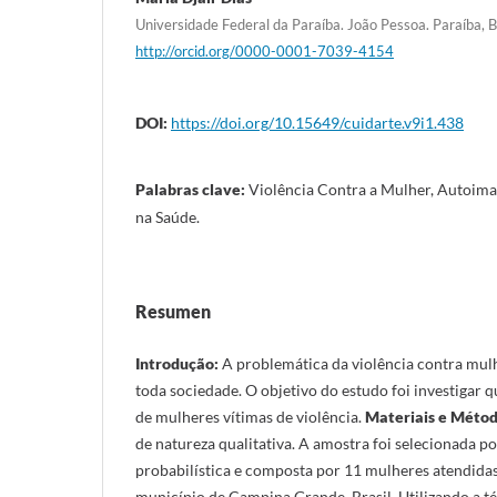
Universidade Federal da Paraíba. João Pessoa. Paraíba, Br
http://orcid.org/0000-0001-7039-4154
DOI:
https://doi.org/10.15649/cuidarte.v9i1.438
Palabras clave:
Violência Contra a Mulher, Autoim
na Saúde.
Resumen
Introdução:
A problemática da violência contra mul
toda sociedade. O objetivo do estudo foi investigar 
de mulheres vítimas de violência.
Materiais e Métod
de natureza qualitativa. A amostra foi selecionada p
probabilística e composta por 11 mulheres atendidas
município de Campina Grande, Brasil. Utilizando a té