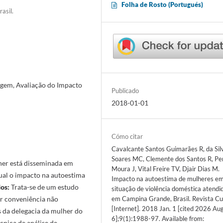
Folha de Rosto (Portugués)
asil.
agem, Avaliação do Impacto
Publicado
2018-01-01
Cómo citar
Cavalcante Santos Guimarães R, da Sil
Soares MC, Clemente dos Santos R, Pe
her está disseminada em
Moura J, Vital Freire TV, Djair Dias M.
qual o impacto na autoestima
Impacto na autoestima de mulheres e
os:
Trata-se de um estudo
situação de violência doméstica atendi
em Campina Grande, Brasil. Revista Cu
or conveniência não
[Internet]. 2018 Jan. 1 [cited 2026 Aug
 da delegacia da mulher do
6];9(1):1988-97. Available from:
cnica de análise de