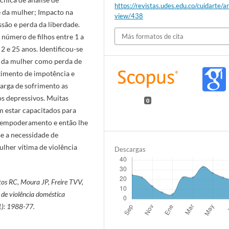
https://revistas.udes.edu.co/cuidarte/ar
e da mulher; Impacto na
view/438
são e perda da liberdade.
 número de filhos entre 1 a
Más formatos de cita
2 e 25 anos. Identificou-se
da da mulher como perda de
timento de impotência e
arga de sofrimento as
os depressivos. Muitas
0
m estar capacitados para
u empoderamento e então lhe
se a necessidade de
mulher vítima de violência
Descargas
os RC, Moura JP, Freire TVV,
de violência doméstica
):
1988-77.