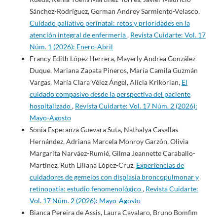
Sánchez-Rodríguez, German Andrey Sarmiento-Velasco,
Cuidado paliativo perinatal: retos y prioridades en la
atención integral de enfermería
,
Revista Cuidarte: Vol. 17
Núm. 1 (2026): Enero-Abril
Francy Edith López Herrera, Mayerly Andrea González
Duque, Mariana Zapata Pineros, María Camila Guzmán
Vargas, María Clara Vélez Ángel, Alicia Krikorian,
El
cuidado compasivo desde la perspectiva del paciente
hospitalizado
,
Revista Cuidarte: Vol. 17 Núm. 2 (2026):
Mayo-Agosto
Sonia Esperanza Guevara Suta, Nathalya Casallas
Hernández, Adriana Marcela Monroy Garzón, Olivia
Margarita Narváez-Rumié, Gilma Jeannette Caraballo-
Martinez, Ruth Liliana López-Cruz,
Experiencias de
cuidadores de gemelos con displasia broncopulmonar y
retinopatía: estudio fenomenológico
,
Revista Cuidarte:
Vol. 17 Núm. 2 (2026): Mayo-Agosto
Bianca Pereira de Assis, Laura Cavalaro, Bruno Bomfim