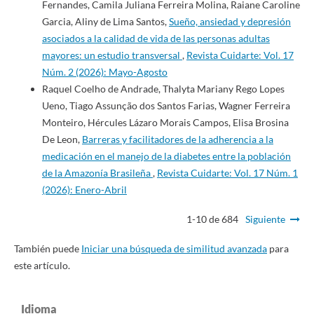
Fernandes, Camila Juliana Ferreira Molina, Raiane Caroline
Garcia, Aliny de Lima Santos,
Sueño, ansiedad y depresión
asociados a la calidad de vida de las personas adultas
mayores: un estudio transversal
,
Revista Cuidarte: Vol. 17
Núm. 2 (2026): Mayo-Agosto
Raquel Coelho de Andrade, Thalyta Mariany Rego Lopes
Ueno, Tiago Assunção dos Santos Farias, Wagner Ferreira
Monteiro, Hércules Lázaro Morais Campos, Elisa Brosina
De Leon,
Barreras y facilitadores de la adherencia a la
medicación en el manejo de la diabetes entre la población
de la Amazonía Brasileña
,
Revista Cuidarte: Vol. 17 Núm. 1
(2026): Enero-Abril
1-10 de 684
Siguiente
También puede
Iniciar una búsqueda de similitud avanzada
para
este artículo.
Idioma