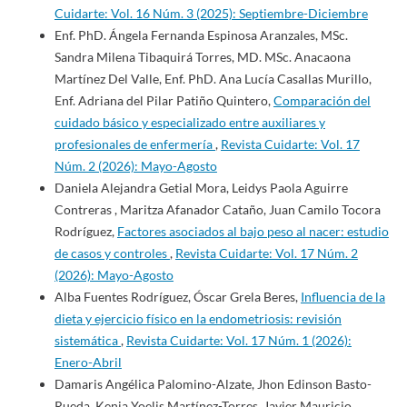
Cuidarte: Vol. 16 Núm. 3 (2025): Septiembre-Diciembre
Enf. PhD. Ángela Fernanda Espinosa Aranzales, MSc.
Sandra Milena Tibaquirá Torres, MD. MSc. Anacaona
Martínez Del Valle, Enf. PhD. Ana Lucía Casallas Murillo,
Enf. Adriana del Pilar Patiño Quintero,
Comparación del
cuidado básico y especializado entre auxiliares y
profesionales de enfermería
,
Revista Cuidarte: Vol. 17
Núm. 2 (2026): Mayo-Agosto
Daniela Alejandra Getial Mora, Leidys Paola Aguirre
Contreras , Maritza Afanador Cataño, Juan Camilo Tocora
Rodríguez,
Factores asociados al bajo peso al nacer: estudio
de casos y controles
,
Revista Cuidarte: Vol. 17 Núm. 2
(2026): Mayo-Agosto
Alba Fuentes Rodríguez, Óscar Grela Beres,
Influencia de la
dieta y ejercicio físico en la endometriosis: revisión
sistemática
,
Revista Cuidarte: Vol. 17 Núm. 1 (2026):
Enero-Abril
Damaris Angélica Palomino-Alzate, Jhon Edinson Basto-
Rueda, Kenia Yoelis Martínez-Torres, Javier Mauricio