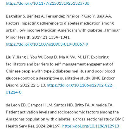
https://doi.org/10.1177/21501319251323780
Baghikar S, Benitez A, Fernandez Piñeros P, Gao Y, Baig AA.
Factors impacting adherence to diabetes medication among
urban, low-income Mexican-Americans with diabetes. J Immigr
Minor Health. 2019;21:1334–1341.
https://doi.org/10.1007/s10903-019-00867-9
Liu Y, Jiang J, You W, Gong D, Ma X, Wu M, Li F. Exploring
facilitators and barriers to self-management engagement of
Chinese people with type 2 diabetes mellitus and poor blood
glucose control: a descriptive qualitative study. BMC Endocr
Disord. 2022;22:1-13.
https://doi.org/10.1186/s12902-022-
01214-0
de Leon EB, Campos HLM, Santos NB, Brito FA, Almeida FA.
Patient activation levels and socioeconomic factors among the
Amazonas population with diabetes: a cross-sectional study. BMC
Health Serv Res. 2024;24(169).
https://doi.org/10.1186/s12913-