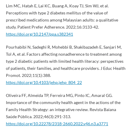
Lim MC, Hatah E, Lai KC, Buang A, Koay TJ, Sim WJ, et al.
Perceptions with type 2 diabetes mellitus of the value of
prescribed medications among Malaysian adults: a qualitative
study. Patient Prefer Adherence. 2022;16:3133-42.
https://doi.org/10.2147/ppa.s382341
Pourhabibi N, Sadeghi R, Mohebbi B, Shakibazadeh E, Sanjari M,
Tol A, et al. Factors affecting nonadherence to treatment among
type 2 diabetic patients with limited health literacy: perspectives
of patients, their families, and healthcare providers. J Educ Health
Promot. 2022;11(1):388.
https://doi.org/10.4103/jehp.jehp_804_22
Oliveira FF, Almeida TP, Ferreira MG, Pinto IC, Amaral GG.
Importance of the community health agent in the actions of the
Family Health Strategy: an integrative review. Revista Baiana
Saúde Pública. 2022;46(3):291-313.
https://doi.org/10.22278/2318-2660.2022.v46.n3.a3771