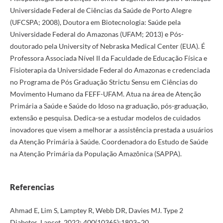
Universidade Federal de Ciências da Saúde de Porto Alegre
(UFCSPA; 2008), Doutora em Biotecnologia: Saúde pela
Universidade Federal do Amazonas (UFAM; 2013) e Pós-
doutorado pela University of Nebraska Medical Center (EUA). É
Professora Associada Nível II da Faculdade de Educação Física e
Fisioterapia da Universidade Federal do Amazonas e credenciada
no Programa de Pós Graduação Strictu Sensu em Ciências do
Movimento Humano da FEFF-UFAM. Atua na área de Atenção
Primária a Saúde e Saúde do Idoso na graduação, pós-graduação,
extensão e pesquisa. Dedica-se a estudar modelos de cuidados
inovadores que visem a melhorar a assistência prestada a usuários
da Atenção Primária à Saúde. Coordenadora do Estudo de Saúde
na Atenção Primária da População Amazônica (SAPPA).
Referencias
Ahmad E, Lim S, Lamptey R, Webb DR, Davies MJ. Type 2
Diabetes. Lancet. 2022; 400(10365):1803–20.