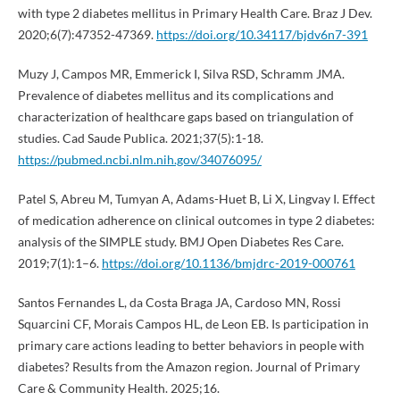
with type 2 diabetes mellitus in Primary Health Care. Braz J Dev.
2020;6(7):47352-47369.
https://doi.org/10.34117/bjdv6n7-391
Muzy J, Campos MR, Emmerick I, Silva RSD, Schramm JMA.
Prevalence of diabetes mellitus and its complications and
characterization of healthcare gaps based on triangulation of
studies. Cad Saude Publica. 2021;37(5):1-18.
https://pubmed.ncbi.nlm.nih.gov/34076095/
Patel S, Abreu M, Tumyan A, Adams-Huet B, Li X, Lingvay I. Effect
of medication adherence on clinical outcomes in type 2 diabetes:
analysis of the SIMPLE study. BMJ Open Diabetes Res Care.
2019;7(1):1–6.
https://doi.org/10.1136/bmjdrc-2019-000761
Santos Fernandes L, da Costa Braga JA, Cardoso MN, Rossi
Squarcini CF, Morais Campos HL, de Leon EB. Is participation in
primary care actions leading to better behaviors in people with
diabetes? Results from the Amazon region. Journal of Primary
Care & Community Health. 2025;16.