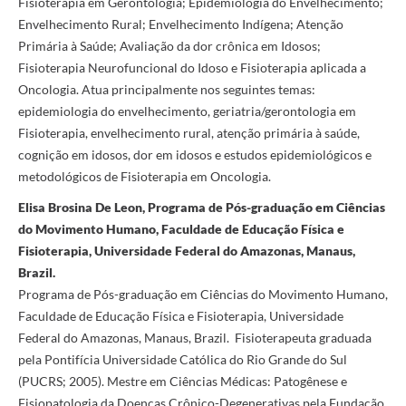
Fisioterapia em Gerontologia; Epidemiologia do Envelhecimento;
Envelhecimento Rural; Envelhecimento Indígena; Atenção
Primária à Saúde; Avaliação da dor crônica em Idosos;
Fisioterapia Neurofuncional do Idoso e Fisioterapia aplicada a
Oncologia. Atua principalmente nos seguintes temas:
epidemiologia do envelhecimento, geriatria/gerontologia em
Fisioterapia, envelhecimento rural, atenção primária à saúde,
cognição em idosos, dor em idosos e estudos epidemiológicos e
metodológicos de Fisioterapia em Oncologia.
Elisa Brosina De Leon, Programa de Pós-graduação em Ciências
do Movimento Humano, Faculdade de Educação Física e
Fisioterapia, Universidade Federal do Amazonas, Manaus,
Brazil.
Programa de Pós-graduação em Ciências do Movimento Humano,
Faculdade de Educação Física e Fisioterapia, Universidade
Federal do Amazonas, Manaus, Brazil. Fisioterapeuta graduada
pela Pontifícia Universidade Católica do Rio Grande do Sul
(PUCRS; 2005). Mestre em Ciências Médicas: Patogênese e
Fisiopatologia da Doenças Crônico-Degenerativas pela Fundação