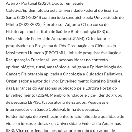
Aveiro - Portugal (2023). Doutor em Saúde
Coletiva/Epidemiologia pela Universidade Federal do Espírito
Santo (2021/2024)) com período sanduíche pela Universidade do
Minho (2022-2023). É professor Adjunto C1 do curso de
Fisioterapia no Instituto de Saúde e Biotecnologia (ISB) da
Universidade Federal do Amazonas(UFAM). Orientador e
pesquisador do Programa de Pós-Graduação em Ciências do
Movimento Humano (PPGCiMH) linha de pesquisa: Avaliação e
Recuperação Funcional - em pessoas idosas no contexto
epidemiológico, rural, amazônico e indígena e Epidemiologia do
Câncer; Fisioterapia aplicada à Oncologia e Cuidados Paliativos.
Organizador e autor do livro: Envelhecimento Rural no Brasil e
nas Barrancas do Amazonas publicado pela Editora Portal do
Envelhecimento (2024). Membro fundador e vice-líder do grupo
de pesquisa LEPISC (Laboratório de Estudos, Pesquisas e
Intervenções em Saúde Coletiva), linha de pesquisa:
Epidemiologia do envelhecimento, funcionalidade e qualidade de
vida em idosos e idosas - da Universidade Federal do Amazonas
(ISB). Vice coordenador, pesquisador e membro do grupo de