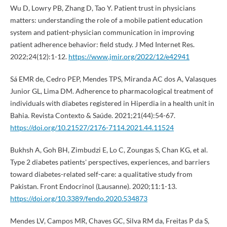
Wu D, Lowry PB, Zhang D, Tao Y. Patient trust in physicians
matters: understanding the role of a mobile patient education
system and patient-physician communication in improving
patient adherence behavior: field study. J Med Internet Res.
2022;24(12):1-12.
https://www.jmir.org/2022/12/e42941
Sá EMR de, Cedro PEP, Mendes TPS, Miranda AC dos A, Valasques
Junior GL, Lima DM. Adherence to pharmacological treatment of
individuals with diabetes registered in Hiperdia in a health unit in
Bahia. Revista Contexto & Saúde. 2021;21(44):54-67.
https://doi.org/10.21527/2176-7114.2021.44.11524
Bukhsh A, Goh BH, Zimbudzi E, Lo C, Zoungas S, Chan KG, et al.
Type 2 diabetes patients' perspectives, experiences, and barriers
toward diabetes-related self-care: a qualitative study from
Pakistan. Front Endocrinol (Lausanne). 2020;11:1-13.
https://doi.org/10.3389/fendo.2020.534873
Mendes LV, Campos MR, Chaves GC, Silva RM da, Freitas P da S,