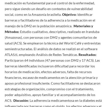
medicación es fundamental para el control de la enfermedad,
pero sigue siendo un desafío en contextos de vulnerabilidad
social, como en la Amazonia brasileña.
Objetivo:
Identificar
barreras y facilitadores de la adherencia a la medicación en el
manejo de la DM2 en la población amazónica.
Materiales y
Métodos:
Estudio cualitativo, descriptivo, realizado en Iranduba
(Amazonas), con personas con DM2 y agentes comunitarios de
salud (ACS). Se emplearon la técnica del World Café y entrevistas
semiestructuradas. El análisis de datos se realizó en el software
ATLAS.ti, empleando Análisis de Redes Temáticas.
Resultados:
Participaron 64 individuos (47 personas con DM2 y 17 ACS). Las
barreras identificadas incluyeron dificultad para recordar los
horarios de medicación, efectos adversos, falta de recursos
financieros, escasez de medicamentos en la atención primaria y
apoyo profesional insuficiente. Como facilitadores se destacaron
estrategias de organización, compromiso con el tratamiento,
poder adquisitivo, apoyo familiar y el acompañamiento de los
ACS.
Discusión:
La adherencia medicamentosa en la diabetes está
influenciada por barreras como el olvido, los efectos adversos y el