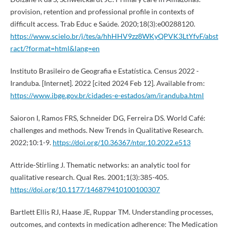
provision, retention and professional profile in contexts of
difficult access. Trab Educ e Saúde. 2020;18(3):e00288120.
https://www.scielo.br/j/tes/a/hhHHV9zz8WKyQPVK3LtYfvF/abst
ract/?format=html&lang=en
Instituto Brasileiro de Geografia e Estatística. Census 2022 -
Iranduba. [Internet]. 2022 [cited 2024 Feb 12]. Available from:
https://www.ibge.gov.br/cidades-e-estados/am/iranduba.html
Saioron I, Ramos FRS, Schneider DG, Ferreira DS. World Café:
challenges and methods. New Trends in Qualitative Research.
2022;10:1-9.
https://doi.org/10.36367/ntqr.10.2022.e513
Attride-Stirling J. Thematic networks: an analytic tool for
qualitative research. Qual Res. 2001;1(3):385-405.
https://doi.org/10.1177/146879410100100307
Bartlett Ellis RJ, Haase JE, Ruppar TM. Understanding processes,
outcomes, and contexts in medication adherence: The Medication