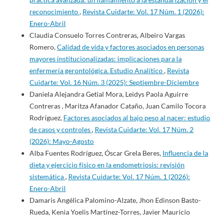
reconocimiento
,
Revista Cuidarte: Vol. 17 Núm. 1 (2026):
Enero-Abril
Claudia Consuelo Torres Contreras, Albeiro Vargas
Romero,
Calidad de vida y factores asociados en personas
mayores institucionalizadas: implicaciones para la
enfermería gerontológica. Estudio Analítico
,
Revista
Cuidarte: Vol. 16 Núm. 3 (2025): Septiembre-Diciembre
Daniela Alejandra Getial Mora, Leidys Paola Aguirre
Contreras , Maritza Afanador Cataño, Juan Camilo Tocora
Rodríguez,
Factores asociados al bajo peso al nacer: estudio
de casos y controles
,
Revista Cuidarte: Vol. 17 Núm. 2
(2026): Mayo-Agosto
Alba Fuentes Rodríguez, Óscar Grela Beres,
Influencia de la
dieta y ejercicio físico en la endometriosis: revisión
sistemática
,
Revista Cuidarte: Vol. 17 Núm. 1 (2026):
Enero-Abril
Damaris Angélica Palomino-Alzate, Jhon Edinson Basto-
Rueda, Kenia Yoelis Martínez-Torres, Javier Mauricio