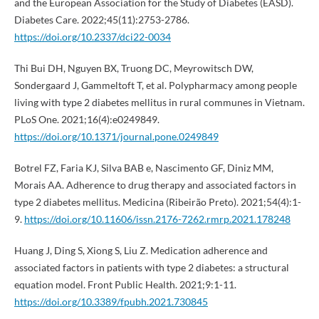
and the European Association for the Study of Diabetes (EASD).
Diabetes Care. 2022;45(11):2753-2786.
https://doi.org/10.2337/dci22-0034
Thi Bui DH, Nguyen BX, Truong DC, Meyrowitsch DW,
Sondergaard J, Gammeltoft T, et al. Polypharmacy among people
living with type 2 diabetes mellitus in rural communes in Vietnam.
PLoS One. 2021;16(4):e0249849.
https://doi.org/10.1371/journal.pone.0249849
Botrel FZ, Faria KJ, Silva BAB e, Nascimento GF, Diniz MM,
Morais AA. Adherence to drug therapy and associated factors in
type 2 diabetes mellitus. Medicina (Ribeirão Preto). 2021;54(4):1-
9.
https://doi.org/10.11606/issn.2176-7262.rmrp.2021.178248
Huang J, Ding S, Xiong S, Liu Z. Medication adherence and
associated factors in patients with type 2 diabetes: a structural
equation model. Front Public Health. 2021;9:1-11.
https://doi.org/10.3389/fpubh.2021.730845