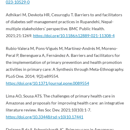
023-10529-0
Adhikari M, Devkota HR, Cesuroglu T. Barriers to and facilitators
of diabetes self-management practices in Rupandehi, Nepal-
multiple stakeholders’ perspective. BMC Public Health.
2021;21:1269.
https://doi.org/10.1186/s12889-021-11308-4
Rubio-Valera M, Pons-Vigués M, Martínez-Andrés M, Moreno-
Peral P, Berenguera A, Fernández A. Barriers and facilitators for
the implementation of primary prevention and health promotion
activities in primary care: A Synthesis through Meta-Ethnography.
PLoS One. 2014; 9(2):e89554.
https://doi.org/10.1371/journal.pone.0089554
Lima AO, Sousa ATS. The challenges of primary health care in
Amazonas and proposals for improving health care: an integrative
literature review. Res Soc Dev. 2021;10(10):1-7.
https://doi.org/10.33448/rsd-v10i10.17441
Dolzane R da S, Schweickardt JC. Primary care in Amazonas: