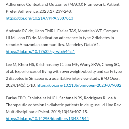
Adherence Context and Outcomes (MACO) Framework. Patient
Prefer Adherence. 2023;17:239-248.
https://doi.org/10.2147/PPA.S387813
Andrade RC de, Ueno TMRL, Farias TAS, Monteiro WF, Campos
HLM, Leon EB de. Medication adherence in type 2 diabetes in
remote Amazonian communities. Mendeley Data V1.
https://doi.org/10.17632/syrwtxh44c.1
Lee M, Khoo HS, Krishnasamy C, Loo ME, Wong SKW, Cheng SC,
et al. Experiences of living with overweight/obesity and early type
2 diabetes in Singapore: a qualitative interview study. BMJ Open.
2024;14(5):1-10.
https://doi.org/10.1136/bmjopen-2023-079082
Farias EBO, Espinheira MJCL, Santana NRS, Rodrigues RL de A.
Therapeutic adhesion in diabetic patients in drug use. Id Line Rev
Multidisciplinar e Psicol. 2019;13(43):407-15.
https://doi.org/10.14295/idonline.v13i43.1544