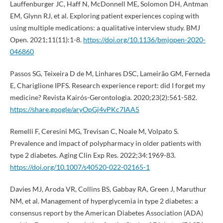
Lauffenburger JC, Haff N, McDonnell ME, Solomon DH, Antman
EM, Glynn RJ, et al. Exploring patient experiences coping with
using multiple medications: a qualitative interview study. BMJ
Open. 2021;11(11):1-8.
https://doi.org/10.1136/bmjopen-2020-
046860
Passos SG, Teixeira D de M, Linhares DSC, Lameirão GM, Ferneda
E, Chariglione IPFS. Research experience report: did I forget my
medicine? Revista Kairós-Gerontologia. 2020;23(2):561-582.
https://share.google/aryOpGj4vPKc7IAA5
Remelli F, Ceresini MG, Trevisan C, Noale M, Volpato S.
Prevalence and impact of polypharmacy in older patients with
type 2 diabetes. Aging Clin Exp Res. 2022;34:1969-83.
https://doi.org/10.1007/s40520-022-02165-1
Davies MJ, Aroda VR, Collins BS, Gabbay RA, Green J, Maruthur
NM, et al. Management of hyperglycemia in type 2 diabetes: a
consensus report by the American Diabetes Association (ADA)