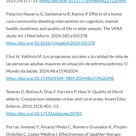
2022;25(1):1–22.
https://doi.org/10.1177/10998004221120945
Palacios-Navarro G, Santamaría R, Ramos P. Effects of a home
care community-dwelling intervention on cognition, mental
health, loneliness and quality of life in elder people: The VERA
study. Int J Med Inform. 2024;185:e105378.
https://doi.org/10.1016/j.ijmedinf.2024.105378
Chui H, Valdivia M. Los programas sociales y la calidad de vida de
las personas adultas mayores en situación de extrema pobreza. O
Mundo da Saúde. 2024;48:e15962024.
https://doi.org/10.15343/0104-7809.202448e15962024E
Taveres D, Bolina A, Dias F, Ferreira P, Hass V. Quality of life of
elderly: Comparison between urban and rural areas. Invest Educ
Enferm. 2013;31(3):401–13.
https://doi.org/10.17533/udea.iee.20701
Porras-Jimenez Y, Alvarez-Nieto C, Romero-Granados K, Pinzón-
Ordoñez C, López-Medina I. Effectiveness of laughter therapy