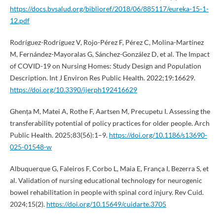
https://docs.bvsalud.org/biblioref/2018/06/885117/eureka-15-1-
12.pdf
Rodríguez-Rodríguez V, Rojo-Pérez F, Pérez C, Molina-Martínez
M, Fernández-Mayoralas G, Sánchez-González D, et al. The Impact
of COVID-19 on Nursing Homes: Study Design and Population
Description. Int J Environ Res Public Health. 2022;19:16629.
https://doi.org/10.3390/ijerph192416629
Ghența M, Matei A, Rothe F, Aartsen M, Precupetu I. Assessing the
transferability potential of policy practices for older people. Arch
Public Health. 2025;83(56):1–9.
https://doi.org/10.1186/s13690-
025-01548-w
Albuquerque G, Faleiros F, Corbo L, Maia E, França I, Bezerra S, et
al. Validation of nursing educational technology for neurogenic
bowel rehabilitation in people with spinal cord injury. Rev Cuid.
2024;15(2).
https://doi.org/10.15649/cuidarte.3705