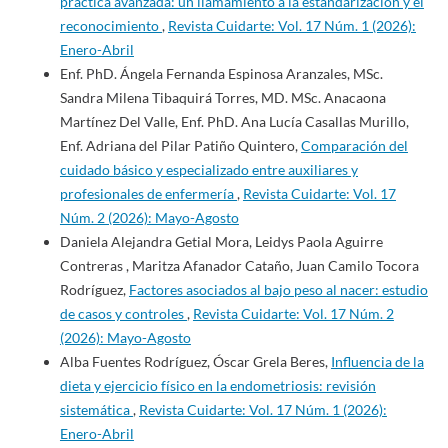
práctica avanzada: un llamamiento a la estandarización y el
reconocimiento
,
Revista Cuidarte: Vol. 17 Núm. 1 (2026):
Enero-Abril
Enf. PhD. Ángela Fernanda Espinosa Aranzales, MSc.
Sandra Milena Tibaquirá Torres, MD. MSc. Anacaona
Martínez Del Valle, Enf. PhD. Ana Lucía Casallas Murillo,
Enf. Adriana del Pilar Patiño Quintero,
Comparación del
cuidado básico y especializado entre auxiliares y
profesionales de enfermería
,
Revista Cuidarte: Vol. 17
Núm. 2 (2026): Mayo-Agosto
Daniela Alejandra Getial Mora, Leidys Paola Aguirre
Contreras , Maritza Afanador Cataño, Juan Camilo Tocora
Rodríguez,
Factores asociados al bajo peso al nacer: estudio
de casos y controles
,
Revista Cuidarte: Vol. 17 Núm. 2
(2026): Mayo-Agosto
Alba Fuentes Rodríguez, Óscar Grela Beres,
Influencia de la
dieta y ejercicio físico en la endometriosis: revisión
sistemática
,
Revista Cuidarte: Vol. 17 Núm. 1 (2026):
Enero-Abril