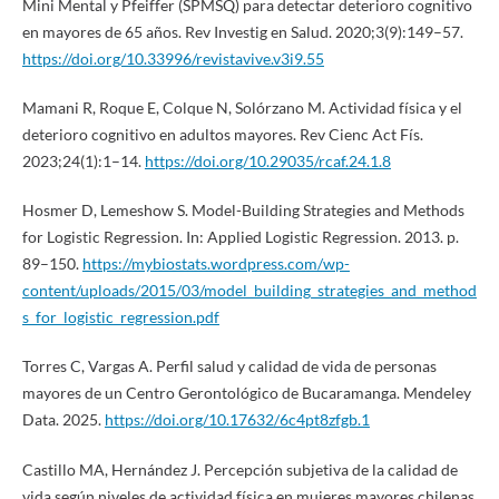
Mini Mental y Pfeiffer (SPMSQ) para detectar deterioro cognitivo
en mayores de 65 años. Rev Investig en Salud. 2020;3(9):149–57.
https://doi.org/10.33996/revistavive.v3i9.55
Mamani R, Roque E, Colque N, Solórzano M. Actividad física y el
deterioro cognitivo en adultos mayores. Rev Cienc Act Fís.
2023;24(1):1–14.
https://doi.org/10.29035/rcaf.24.1.8
Hosmer D, Lemeshow S. Model-Building Strategies and Methods
for Logistic Regression. In: Applied Logistic Regression. 2013. p.
89–150.
https://mybiostats.wordpress.com/wp-
content/uploads/2015/03/model_building_strategies_and_method
s_for_logistic_regression.pdf
Torres C, Vargas A. Perfil salud y calidad de vida de personas
mayores de un Centro Gerontológico de Bucaramanga. Mendeley
Data. 2025.
https://doi.org/10.17632/6c4pt8zfgb.1
Castillo MA, Hernández J. Percepción subjetiva de la calidad de
vida según niveles de actividad física en mujeres mayores chilenas