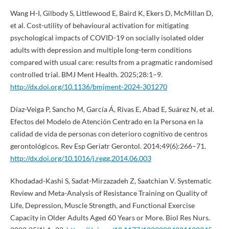
Wang H-I, Gilbody S, Littlewood E, Baird K, Ekers D, McMillan D,
et al. Cost-utility of behavioural activation for mitigating
psychological impacts of COVID-19 on socially isolated older
adults with depression and multiple long-term conditions
compared with usual care: results from a pragmatic randomised
controlled trial. BMJ Ment Health. 2025;28:1–9.
http://dx.doi.org/10.1136/bmjment-2024-301270
Díaz-Veiga P, Sancho M, García Á, Rivas E, Abad E, Suárez N, et al.
Efectos del Modelo de Atención Centrado en la Persona en la
calidad de vida de personas con deterioro cognitivo de centros
gerontológicos. Rev Esp Geriatr Gerontol. 2014;49(6):266–71.
http://dx.doi.org/10.1016/j.regg.2014.06.003
Khodadad-Kashi S, Sadat-Mirzazadeh Z, Saatchian V. Systematic
Review and Meta-Analysis of Resistance Training on Quality of
Life, Depression, Muscle Strength, and Functional Exercise
Capacity in Older Adults Aged 60 Years or More. Biol Res Nurs.