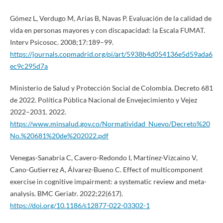
Gómez L, Verdugo M, Arias B, Navas P. Evaluación de la calidad de
vida en personas mayores y con discapacidad: la Escala FUMAT.
Interv Psicosoc. 2008;17:189–99.
https://journals.copmadrid.org/pi/art/5938b4d054136e5d59ada6
ec9c295d7a
Ministerio de Salud y Protección Social de Colombia. Decreto 681
de 2022. Política Pública Nacional de Envejecimiento y Vejez
2022–2031. 2022.
https://www.minsalud.gov.co/Normatividad_Nuevo/Decreto%20
No.%20681%20de%202022.pdf
Venegas-Sanabria C, Cavero-Redondo I, Martínez-Vizcaino V,
Cano-Gutierrez A, Álvarez-Bueno C. Effect of multicomponent
exercise in cognitive impairment: a systematic review and meta-
analysis. BMC Geriatr. 2022;22(617).
https://doi.org/10.1186/s12877-022-03302-1