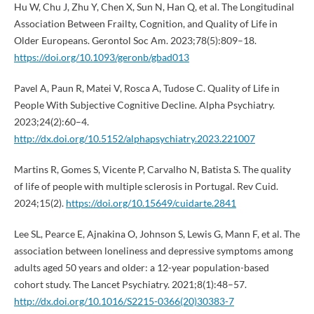
Hu W, Chu J, Zhu Y, Chen X, Sun N, Han Q, et al. The Longitudinal
Association Between Frailty, Cognition, and Quality of Life in
Older Europeans. Gerontol Soc Am. 2023;78(5):809–18.
https://doi.org/10.1093/geronb/gbad013
Pavel A, Paun R, Matei V, Rosca A, Tudose C. Quality of Life in
People With Subjective Cognitive Decline. Alpha Psychiatry.
2023;24(2):60–4.
http://dx.doi.org/10.5152/alphapsychiatry.2023.221007
Martins R, Gomes S, Vicente P, Carvalho N, Batista S. The quality
of life of people with multiple sclerosis in Portugal. Rev Cuid.
2024;15(2).
https://doi.org/10.15649/cuidarte.2841
Lee SL, Pearce E, Ajnakina O, Johnson S, Lewis G, Mann F, et al. The
association between loneliness and depressive symptoms among
adults aged 50 years and older: a 12-year population-based
cohort study. The Lancet Psychiatry. 2021;8(1):48–57.
http://dx.doi.org/10.1016/S2215-0366(20)30383-7