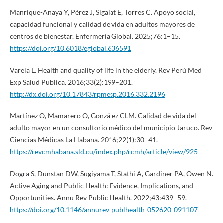
Manrique-Anaya Y, Pérez J, Sigalat E, Torres C. Apoyo social,
capacidad funcional y calidad de vida en adultos mayores de
centros de bienestar. Enfermería Global. 2025;76:1–15.
https://doi.org/10.6018/eglobal.636591
Varela L. Health and quality of life in the elderly. Rev Perú Med
Exp Salud Publica. 2016;33(2):199–201.
http://dx.doi.org/10.17843/rpmesp.2016.332.2196
Martínez O, Mamarero O, González CLM. Calidad de vida del
adulto mayor en un consultorio médico del municipio Jaruco. Rev
Ciencias Médicas La Habana. 2016;22(1):30–41.
https://revcmhabana.sld.cu/index.php/rcmh/article/view/925
Dogra S, Dunstan DW, Sugiyama T, Stathi A, Gardiner PA, Owen N.
Active Aging and Public Health: Evidence, Implications, and
Opportunities. Annu Rev Public Health. 2022;43:439–59.
https://doi.org/10.1146/annurev-publhealth-052620-091107