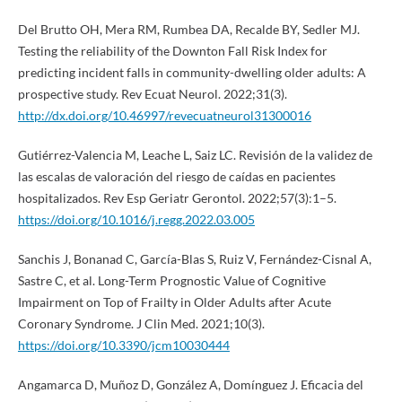
Del Brutto OH, Mera RM, Rumbea DA, Recalde BY, Sedler MJ.
Testing the reliability of the Downton Fall Risk Index for
predicting incident falls in community-dwelling older adults: A
prospective study. Rev Ecuat Neurol. 2022;31(3).
http://dx.doi.org/10.46997/revecuatneurol31300016
Gutiérrez-Valencia M, Leache L, Saiz LC. Revisión de la validez de
las escalas de valoración del riesgo de caídas en pacientes
hospitalizados. Rev Esp Geriatr Gerontol. 2022;57(3):1–5.
https://doi.org/10.1016/j.regg.2022.03.005
Sanchis J, Bonanad C, García-Blas S, Ruiz V, Fernández-Cisnal A,
Sastre C, et al. Long-Term Prognostic Value of Cognitive
Impairment on Top of Frailty in Older Adults after Acute
Coronary Syndrome. J Clin Med. 2021;10(3).
https://doi.org/10.3390/jcm10030444
Angamarca D, Muñoz D, González A, Domínguez J. Eficacia del