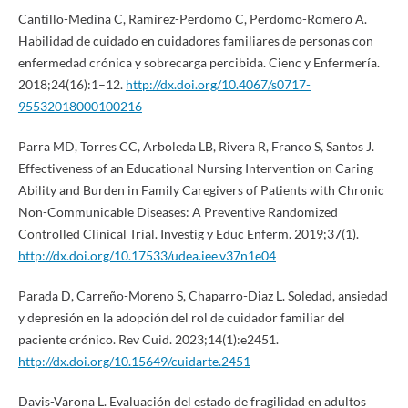
Cantillo-Medina C, Ramírez-Perdomo C, Perdomo-Romero A.
Habilidad de cuidado en cuidadores familiares de personas con
enfermedad crónica y sobrecarga percibida. Cienc y Enfermería.
2018;24(16):1–12.
http://dx.doi.org/10.4067/s0717-
95532018000100216
Parra MD, Torres CC, Arboleda LB, Rivera R, Franco S, Santos J.
Effectiveness of an Educational Nursing Intervention on Caring
Ability and Burden in Family Caregivers of Patients with Chronic
Non-Communicable Diseases: A Preventive Randomized
Controlled Clinical Trial. Investig y Educ Enferm. 2019;37(1).
http://dx.doi.org/10.17533/udea.iee.v37n1e04
Parada D, Carreño-Moreno S, Chaparro-Diaz L. Soledad, ansiedad
y depresión en la adopción del rol de cuidador familiar del
paciente crónico. Rev Cuid. 2023;14(1):e2451.
http://dx.doi.org/10.15649/cuidarte.2451
Davis-Varona L. Evaluación del estado de fragilidad en adultos