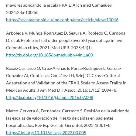
mayores aplicando la escala FRAIL. Arch méd Camagüey.
2024;28:e10046.
https://revistaamc.sld.cu/index.php/amc/article/view/10046
Arboleda V, Muñoz-Rodríguez D, Segura A, Robledo C, Cardona
D, et al. Profile in frail older people over 60 years of age in five
Colombian cities, 2021. Med UPB. 2025;44(1).
http://dx.doi.org/10.18566/medupb.v44n1.a03
Rosas-Carrasco O, Cruz-Arenas E, Parra-Rodríguez L, García-
González AI, Contreras-González LH, Szlejf C. Cross-Cultural
Adaptation and Validation of the FRAIL Scale to Assess Frailty in
Mexican Adults. J Am Med Dir Assoc. 2016;17(12):1094–8.
http://dx.doi.org/10.1016/j.jamda.2016.07.008
Mateo-Cervera A, Fernández-Carrasco S. Revisión de la validez de
las escalas de valoración del riesgo de caídas en pacientes
hospitalizados. Rev Esp Geriatr Gerontol. 2023;1(3):1–8.
https://doi.org/10.1016/j.regg.2022.03.005