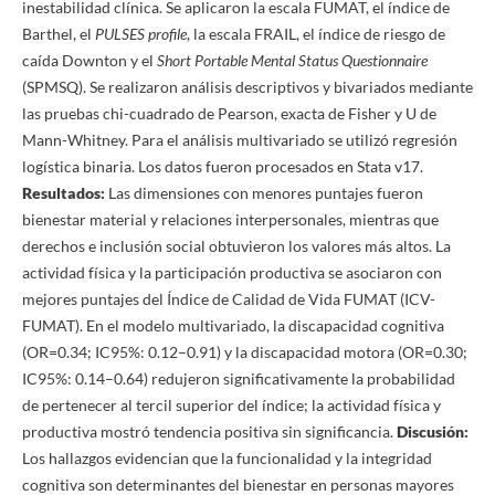
inestabilidad clínica. Se aplicaron la escala FUMAT, el índice de
Barthel, el
PULSES profile
, la escala FRAIL, el índice de riesgo de
caída Downton y el
Short Portable Mental Status Questionnaire
(SPMSQ). Se realizaron análisis descriptivos y bivariados mediante
las pruebas chi-cuadrado de Pearson, exacta de Fisher y U de
Mann-Whitney. Para el análisis multivariado se utilizó regresión
logística binaria. Los datos fueron procesados en Stata v17.
Resultados:
Las dimensiones con menores puntajes fueron
bienestar material y relaciones interpersonales, mientras que
derechos e inclusión social obtuvieron los valores más altos. La
actividad física y la participación productiva se asociaron con
mejores puntajes del Índice de Calidad de Vida FUMAT (ICV-
FUMAT). En el modelo multivariado, la discapacidad cognitiva
(OR=0.34; IC95%: 0.12–0.91) y la discapacidad motora (OR=0.30;
IC95%: 0.14–0.64) redujeron significativamente la probabilidad
de pertenecer al tercil superior del índice; la actividad física y
productiva mostró tendencia positiva sin significancia.
Discusión:
Los hallazgos evidencian que la funcionalidad y la integridad
cognitiva son determinantes del bienestar en personas mayores