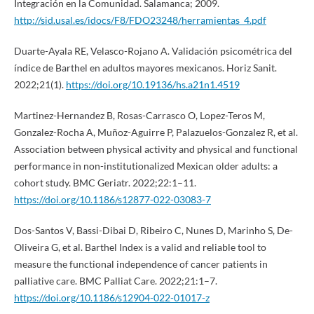
Integración en la Comunidad. Salamanca; 2009.
http://sid.usal.es/idocs/F8/FDO23248/herramientas_4.pdf
Duarte-Ayala RE, Velasco-Rojano A. Validación psicométrica del
índice de Barthel en adultos mayores mexicanos. Horiz Sanit.
2022;21(1).
https://doi.org/10.19136/hs.a21n1.4519
Martinez-Hernandez B, Rosas-Carrasco O, Lopez-Teros M,
Gonzalez-Rocha A, Muñoz-Aguirre P, Palazuelos-Gonzalez R, et al.
Association between physical activity and physical and functional
performance in non-institutionalized Mexican older adults: a
cohort study. BMC Geriatr. 2022;22:1–11.
https://doi.org/10.1186/s12877-022-03083-7
Dos-Santos V, Bassi-Dibai D, Ribeiro C, Nunes D, Marinho S, De-
Oliveira G, et al. Barthel Index is a valid and reliable tool to
measure the functional independence of cancer patients in
palliative care. BMC Palliat Care. 2022;21:1–7.
https://doi.org/10.1186/s12904-022-01017-z