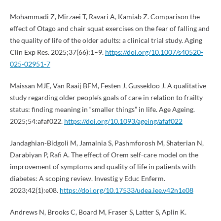
Mohammadi Z, Mirzaei T, Ravari A, Kamiab Z. Comparison the
effect of Otago and chair squat exercises on the fear of falling and
the quality of life of the older adults: a clinical trial study. Aging
Clin Exp Res. 2025;37(66):1–9.
https://doi.org/10.1007/s40520-
025-02951-7
Maissan MJE, Van Raaij BFM, Festen J, Gussekloo J. A qualitative
study regarding older people’s goals of care in relation to frailty
status: finding meaning in “smaller things” in life. Age Ageing.
2025;54:afaf022.
https://doi.org/10.1093/ageing/afaf022
Jandaghian-Bidgoli M, Jamalnia S, Pashmforosh M, Shaterian N,
Darabiyan P, Rafi A. The effect of Orem self-care model on the
improvement of symptoms and quality of life in patients with
diabetes: A scoping review. Investig y Educ Enferm.
2023;42(1):e08.
https://doi.org/10.17533/udea.iee.v42n1e08
Andrews N, Brooks C, Board M, Fraser S, Latter S, Aplin K.