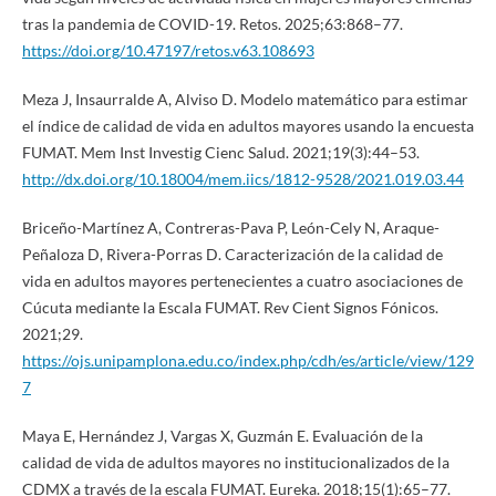
tras la pandemia de COVID-19. Retos. 2025;63:868–77.
https://doi.org/10.47197/retos.v63.108693
Meza J, Insaurralde A, Alviso D. Modelo matemático para estimar
el índice de calidad de vida en adultos mayores usando la encuesta
FUMAT. Mem Inst Investig Cienc Salud. 2021;19(3):44–53.
http://dx.doi.org/10.18004/mem.iics/1812-9528/2021.019.03.44
Briceño-Martínez A, Contreras-Pava P, León-Cely N, Araque-
Peñaloza D, Rivera-Porras D. Caracterización de la calidad de
vida en adultos mayores pertenecientes a cuatro asociaciones de
Cúcuta mediante la Escala FUMAT. Rev Cient Signos Fónicos.
2021;29.
https://ojs.unipamplona.edu.co/index.php/cdh/es/article/view/129
7
Maya E, Hernández J, Vargas X, Guzmán E. Evaluación de la
calidad de vida de adultos mayores no institucionalizados de la
CDMX a través de la escala FUMAT. Eureka. 2018;15(1):65–77.