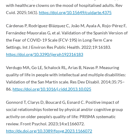
with healthcare clowns on the mood of hospitalised adults. Rev
Cuid. 2025;16(1).
https://doi.org/10.15649/cuidarte.4375
Cárdenas P, Rodríguez-Blázquez C, João M, Ayala A, Rojo-Pérez F,
Fernández-Mayoralas G, et al. Validation of the Spanish Version of
the Fear of COVID-19 Scale (FCV-19S) in Long-Term Care
Settings. Int J Environ Res Public Health. 2022;19:16183.
https://doi.org/10.3390/ijerph192316183
Verdugo MA, Go LE, Schalock RL, Arias B, Navas P. Measuring
quality of life in people with intellectual and multiple disabilities:
Validation of the San Martín scale. Res Dev Disabil. 2014;35:75–
86.
https://doi.org/10.1016/j.ridd.2013.10.025
Gonnord T, Clarys D, Boucard G, Esnard C. Positive impact of
social relationships fostered by physical and/or cognitive group
activity on older people’s quality of life: PRISMA systematic
review. Front Psychol. 2023;14:e1166072.
http://dx.doi.org/10.3389/fpsyg.2023.1166072