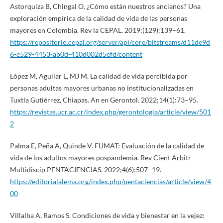
Astorquiza B, Chingal O. ¿Cómo están nuestros ancianos? Una
exploración empírica de la calidad de vida de las personas
mayores en Colombia. Rev la CEPAL. 2019;(129):139–61.
https://repositorio.cepal.org/server/api/core/bitstreams/d11de9d
6-e529-4453-ab0d-410d002d5efd/content
López M, Aguilar L, MJ M. La calidad de vida percibida por
personas adultas mayores urbanas no institucionalizadas en
Tuxtla Gutiérrez, Chiapas. An en Gerontol. 2022;14(1):73–95.
https://revistas.ucr.ac.cr/index.php/gerontologia/article/view/501
2
Palma E, Peña A, Quinde V. FUMAT: Evaluación de la calidad de
vida de los adultos mayores pospandemia. Rev Cient Arbitr
Multidiscip PENTACIENCIAS. 2022;4(6):507–19.
https://editorialalema.org/index.php/pentaciencias/article/view/4
00
Villalba A, Ramos S. Condiciones de vida y bienestar en la vejez: