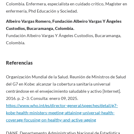
Colombia. Enfermera, especialista en cuidado critico, Magister en
enfermería, Phd Educación y Sociedad.
Albeiro Vargas Romero, Fundación Albeiro Vargas Y Ángeles
Custodios, Bucaramanga, Colombia.
Fundación Albeiro Vargas Y Ángeles Custodios, Bucaramanga,
Colombia.
Referencias
Organización Mundial de la Salud. Reunión de Ministros de Salud
del G7 en Kobe: alcanzar la cobertura sanitaria universal
centrándose en el envejecimiento saludable y activo [Internet].
2016. p. 2–3. Consulta: enero 09, 2025.
https://www.who.int/es/director-general/speeches/detail/g7-
kobe-health-ministers-meeting-attaining-universal-health-
coverage-focusing-on-healthy-and-active-ageing
DANE. Departamento Administrativo Nacional de Estadística.