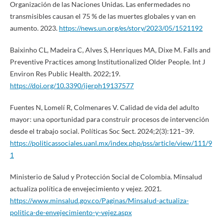
Organización de las Naciones Unidas. Las enfermedades no
transmisibles causan el 75 % de las muertes globales y van en
aumento. 2023.
https://news.un.org/es/story/2023/05/1521192
Baixinho CL, Madeira C, Alves S, Henriques MA, Dixe M. Falls and
Preventive Practices among Institutionalized Older People. Int J
Environ Res Public Health. 2022;19.
https://doi.org/10.3390/ijerph19137577
Fuentes N, Lomelí R, Colmenares V. Calidad de vida del adulto
mayor: una oportunidad para construir procesos de intervención
desde el trabajo social. Políticas Soc Sect. 2024;2(3):121–39.
https://politicassociales.uanl.mx/index.php/pss/article/view/111/9
1
Ministerio de Salud y Protección Social de Colombia. Minsalud
actualiza política de envejecimiento y vejez. 2021.
https://www.minsalud.gov.co/Paginas/Minsalud-actualiza-
politica-de-envejecimiento-y-vejez.aspx