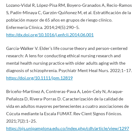
Lozano-Vidal R, López-Pisa RM, Boyero-Granados A, Recio-Ramos
S, Padín-Minaya C, Garzón-Quiñonez M, et al. Estratificación de la
población mayor de 65 años en grupos de riesgo clínico.
Enfermería Clínica. 2014;24(5):290–5.
http://dx.doi.org/10.1016/j.enfcli.2014.06.001
García-Walker V. Elder’s life course theory and person-centered
research: A lens for conducting ethical nursing research and
mental health nursing practice with older adults aging with the
diagnosis of schizophrenia. Psychiatr Ment Heal Nurs. 2022;1–17.
https://doi.org/10.1111/jpm.12819
Briceño-Martinez A, Contreras-Pava A, León-Cely N, Araque-
Peñaloza D, Rivera-Porras D. Caracterización de la calidad de
vida en adultos mayores pertenecientes a cuatro asociaciones de
Cúcuta mediante la Escala FUMAT. Rev Cient Signos Fónicos.
2021;7(2):1–25.
https://ojs.unipamplona.edu.co/index.php/cdh/article/view/1297