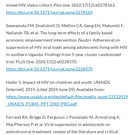
mixed HIV-status cohort. Plos one. 2022;17(12):e0278163.
https://doi.org/10.1371/journal.pone.0278163
Ssewamala FM, Dvalishvili D, Mellins CA, Geng EH, Makumbi F,
Neilands TB, et al. The long-term effects of a family based
economic empowerment intervention (Suubi+ Adherence) on
suppression of HIV viral loads among adolescents living with HIV
in southern Uganda: Findings from 5-year cluster randomized
trial. PLoS One. 2020;15(2):e0228370.
https://doi.org/10.1371/journal.pone.0228370
Hader S. Impact of HIV on choldren and youth. UNAIDS.
[Internet]. 2019. [cited 2024 June 29]. Available from:
https://www.unaids.org/sites/default/files/media_asset/12122019
_UNAIDS_PCB45_PPT_DXD-PRG.pdf
Ferrand RA, Briggs D, Ferguson J, Penazzato M, Armstrong A,
MacPherson P, et al. Viral suppression in adolescents on
antiretroviral treatment: review of the literature and critical