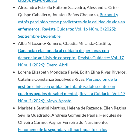
(2026): Mayo-Agosto
Alexandra Estrella Buitron Saavedra, Alessandra Cricel
Quispe Caballero, Jonatan Baños Chaparro,
Burnout y
estrés percibido como predictores de la calidad de vida en
enfermeros
,
Revista Cuidarte: Vol. 16 Núm. 3 (2025):
Septiembre-Diciembre
Alba N Lozano-Romero, Claudia Miranda-Castillo,
Ganancia relacionada al cuidado de personas con
demencia: análisis de concepto
,
Revista Cuidarte: Vol. 17
Núm. 1 (2026): Enero-Abril
Lorena Elizabeth Mondaca Pavié, Edith Elina Rivas Riveros,
Catalina Constanza Sepúlveda Rivas,
Percepción de la
gestión clínica en población infanto-adolescente con
cuadros agudos de salud mental
,
Revista Cuidarte: Vol. 17
Núm. 2 (2026): Mayo-Agosto
Maristela Santini Martins, Helena de Rezende, Ellen Regina
Sevilla Quadrado, Andresa Gomes de Paula, Hércules de
Oliveira Carmo, Vagner Ferreira do Nascimento,
Fenómeno de la segunda víctima: impacto en los