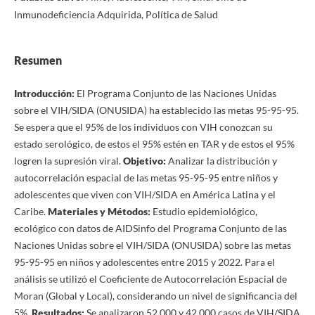
Inmunodeficiencia Adquirida, Política de Salud
Resumen
Introducción:
El Programa Conjunto de las Naciones Unidas
sobre el VIH/SIDA (ONUSIDA) ha establecido las metas 95-95-95.
Se espera que el 95% de los individuos con VIH conozcan su
estado serológico, de estos el 95% estén en TAR y de estos el 95%
logren la supresión viral.
Objetivo:
Analizar la distribución y
autocorrelación espacial de las metas 95-95-95 entre niños y
adolescentes que viven con VIH/SIDA en América Latina y el
Caribe.
Materiales y Métodos:
Estudio epidemiológico,
ecológico con datos de AIDSinfo del Programa Conjunto de las
Naciones Unidas sobre el VIH/SIDA (ONUSIDA) sobre las metas
95-95-95 en niños y adolescentes entre 2015 y 2022. Para el
análisis se utilizó el Coeficiente de Autocorrelación Espacial de
Moran (Global y Local), considerando un nivel de significancia del
5%.
Resultados:
Se analizaron 52.000 y 42.000 casos de VIH/SIDA