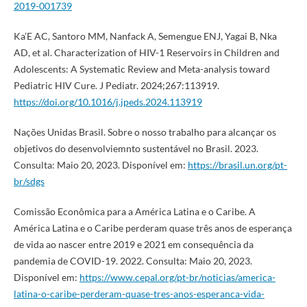
2019-001739
Ka’E AC, Santoro MM, Nanfack A, Semengue ENJ, Yagai B, Nka
AD, et al. Characterization of HIV-1 Reservoirs in Children and
Adolescents: A Systematic Review and Meta-analysis toward
Pediatric HIV Cure. J Pediatr. 2024;267:113919.
https://doi.org/10.1016/j.jpeds.2024.113919
Nações Unidas Brasil. Sobre o nosso trabalho para alcançar os
objetivos do desenvolviemnto sustentável no Brasil. 2023.
Consulta: Maio 20, 2023. Disponível em:
https://brasil.un.org/pt-
br/sdgs
Comissão Econômica para a América Latina e o Caribe. A
América Latina e o Caribe perderam quase três anos de esperança
de vida ao nascer entre 2019 e 2021 em consequência da
pandemia de COVID-19. 2022. Consulta: Maio 20, 2023.
Disponível em:
https://www.cepal.org/pt-br/noticias/america-
latina-o-caribe-perderam-quase-tres-anos-esperanca-vida-