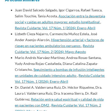
Juan David Salcedo Salgado, Igor Cigarroa, Rafael Tuesca,
Salim Touchie, Tania Acosta,
Asociación entre la desventaja
social y caídas en adultos mayores: estudio longitudinal
,
Revista Cuidarte: Vol. 17 Núm. 1 (2026): Enero-Abril
Lizbeth Cieza Najarro, Carmencita Muñoz Estela, José
Ander Asenjo-Alarcón,
Hipertensión arterial y factores de
riesgo en pacientes ambulatorios peruanos
,
Revista
Cuidarte: Vol. 17 Núm. 2 (2026): Mayo-Agosto
Mario Andrés Narváez-Martínez, Andrea Rosas-Santana,
Yudy Andrea Rojas-Castañeda, Diana Catalina Zapata-
Cristancho,
Seguimiento a bombas de infusión inteligentes
en unidades de cuidado intensivo adulto
,
Revista Cuidarte:
Vol. 17 Núm. 1 (2026): Enero-Abril
Dr. Daniel A. Valderrama Ruiz, Dr. Héctor Riquelme, Dra.
Laura I. Valderrama Ruiz, Dra. Iracema Sierra, Dr. Raúl
Gutiérrez,
Relación entre salud espiritual y calidad de vida
en pacientes con DM2
,
Revista Cuidarte: Vol. 17 Núm. 2