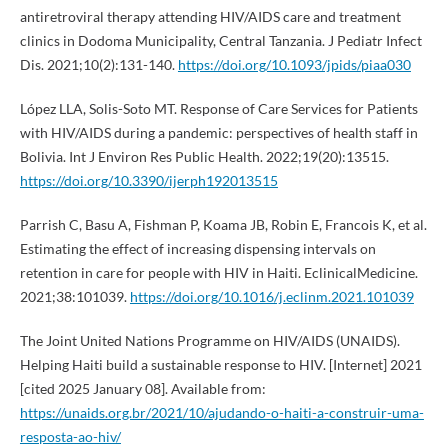
antiretroviral therapy attending HIV/AIDS care and treatment
clinics in Dodoma Municipality, Central Tanzania. J Pediatr Infect
Dis. 2021;10(2):131-140.
https://doi.org/10.1093/jpids/piaa030
López LLA, Solis-Soto MT. Response of Care Services for Patients
with HIV/AIDS during a pandemic: perspectives of health staff in
Bolivia. Int J Environ Res Public Health. 2022;19(20):13515.
https://doi.org/10.3390/ijerph192013515
Parrish C, Basu A, Fishman P, Koama JB, Robin E, Francois K, et al.
Estimating the effect of increasing dispensing intervals on
retention in care for people with HIV in Haiti. EclinicalMedicine.
2021;38:101039.
https://doi.org/10.1016/j.eclinm.2021.101039
The Joint United Nations Programme on HIV/AIDS (UNAIDS).
Helping Haiti build a sustainable response to HIV. [Internet] 2021
[cited 2025 January 08]. Available from:
https://unaids.org.br/2021/10/ajudando-o-haiti-a-construir-uma-
resposta-ao-hiv/