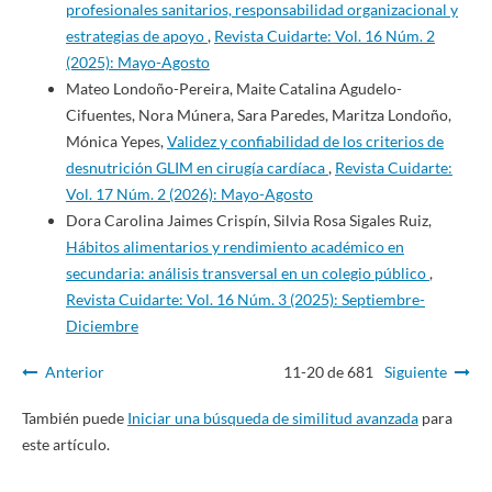
profesionales sanitarios, responsabilidad organizacional y
estrategias de apoyo
,
Revista Cuidarte: Vol. 16 Núm. 2
(2025): Mayo-Agosto
Mateo Londoño-Pereira, Maite Catalina Agudelo-
Cifuentes, Nora Múnera, Sara Paredes, Maritza Londoño,
Mónica Yepes,
Validez y confiabilidad de los criterios de
desnutrición GLIM en cirugía cardíaca
,
Revista Cuidarte:
Vol. 17 Núm. 2 (2026): Mayo-Agosto
Dora Carolina Jaimes Crispín, Silvia Rosa Sigales Ruiz,
Hábitos alimentarios y rendimiento académico en
secundaria: análisis transversal en un colegio público
,
Revista Cuidarte: Vol. 16 Núm. 3 (2025): Septiembre-
Diciembre
Anterior
11-20 de 681
Siguiente
También puede
Iniciar una búsqueda de similitud avanzada
para
este artículo.