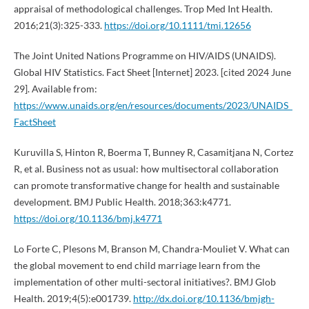
appraisal of methodological challenges. Trop Med Int Health.
2016;21(3):325-333.
https://doi.org/10.1111/tmi.12656
The Joint United Nations Programme on HIV/AIDS (UNAIDS).
Global HIV Statistics. Fact Sheet [Internet] 2023. [cited 2024 June
29]. Available from:
https://www.unaids.org/en/resources/documents/2023/UNAIDS_
FactSheet
Kuruvilla S, Hinton R, Boerma T, Bunney R, Casamitjana N, Cortez
R, et al. Business not as usual: how multisectoral collaboration
can promote transformative change for health and sustainable
development. BMJ Public Health. 2018;363:k4771.
https://doi.org/10.1136/bmj.k4771
Lo Forte C, Plesons M, Branson M, Chandra-Mouliet V. What can
the global movement to end child marriage learn from the
implementation of other multi-sectoral initiatives?. BMJ Glob
Health. 2019;4(5):e001739.
http://dx.doi.org/10.1136/bmjgh-