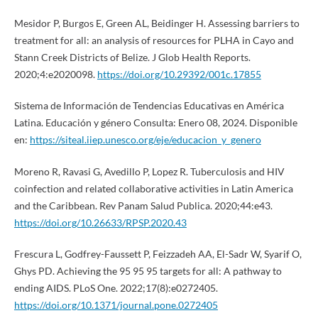
Mesidor P, Burgos E, Green AL, Beidinger H. Assessing barriers to
treatment for all: an analysis of resources for PLHA in Cayo and
Stann Creek Districts of Belize. J Glob Health Reports.
2020;4:e2020098.
https://doi.org/10.29392/001c.17855
Sistema de Información de Tendencias Educativas en América
Latina. Educación y género Consulta: Enero 08, 2024. Disponible
en:
https://siteal.iiep.unesco.org/eje/educacion_y_genero
Moreno R, Ravasi G, Avedillo P, Lopez R. Tuberculosis and HIV
coinfection and related collaborative activities in Latin America
and the Caribbean. Rev Panam Salud Publica. 2020;44:e43.
https://doi.org/10.26633/RPSP.2020.43
Frescura L, Godfrey-Faussett P, Feizzadeh AA, El-Sadr W, Syarif O,
Ghys PD. Achieving the 95 95 95 targets for all: A pathway to
ending AIDS. PLoS One. 2022;17(8):e0272405.
https://doi.org/10.1371/journal.pone.0272405