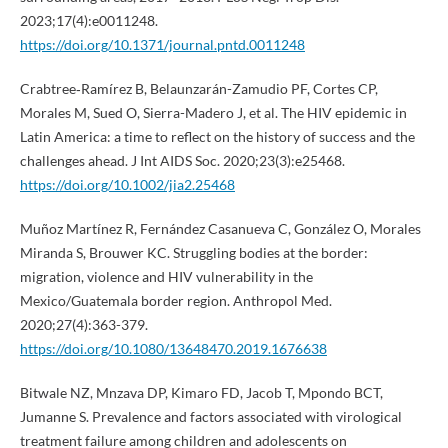
2023;17(4):e0011248.
https://doi.org/10.1371/journal.pntd.0011248
Crabtree‐Ramírez B, Belaunzarán-Zamudio PF, Cortes CP,
Morales M, Sued O, Sierra-Madero J, et al. The HIV epidemic in
Latin America: a time to reflect on the history of success and the
challenges ahead. J Int AIDS Soc. 2020;23(3):e25468.
https://doi.org/10.1002/jia2.25468
Muñoz Martínez R, Fernández Casanueva C, González O, Morales
Miranda S, Brouwer KC. Struggling bodies at the border:
migration, violence and HIV vulnerability in the
Mexico/Guatemala border region. Anthropol Med.
2020;27(4):363-379.
https://doi.org/10.1080/13648470.2019.1676638
Bitwale NZ, Mnzava DP, Kimaro FD, Jacob T, Mpondo BCT,
Jumanne S. Prevalence and factors associated with virological
treatment failure among children and adolescents on