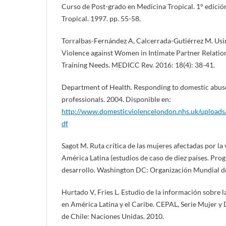
Curso de Post-grado en Medicina Tropical. 1° edició
Tropical. 1997. pp. 55-58.
Torralbas-Fernández A, Calcerrada-Gutiérrez M. Usi
Violence against Women in Intimate Partner Relation
Training Needs. MEDICC Rev. 2016: 18(4): 38-41.
Department of Health. Responding to domestic abuse
professionals. 2004. Disponible en:
http://www.domesticviolencelondon.nhs.uk/uploa
df
Sagot M. Ruta crítica de las mujeres afectadas por la 
América Latina (estudios de caso de diez países. Pro
desarrollo. Washington DC: Organización Mundial de
Hurtado V, Fríes L. Estudio de la información sobre l
en América Latina y el Caribe. CEPAL, Serie Mujer y 
de Chile: Naciones Unidas. 2010.