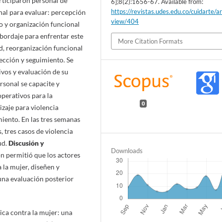
articiparon personal de
6];8(2):1656-67. Available from:
https://revistas.udes.edu.co/cuidarte/ar
onal para evaluar: percepción
view/404
cio y organización funcional
abordaje para enfrentar este
More Citation Formats
d, reorganización funcional
tección y seguimiento. Se
ivos y evaluación de su
rsonal se capacite y
perativos para la
0
izaje para violencia
miento. En las tres semanas
 tres casos de violencia
ud.
Discusión y
Downloads
n permitió que los actores
 la mujer, diseñen y
una evaluación posterior
ica contra la mujer: una