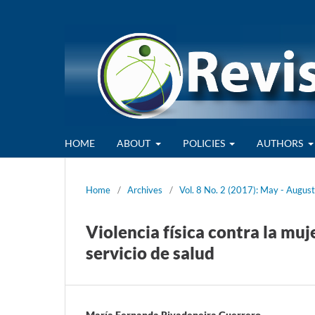
HOME
ABOUT
POLICIES
AUTHORS
Home
/
Archives
/
Vol. 8 No. 2 (2017): May - August
Violencia física contra la mu
servicio de salud
María Fernanda Rivadeneira Guerrero