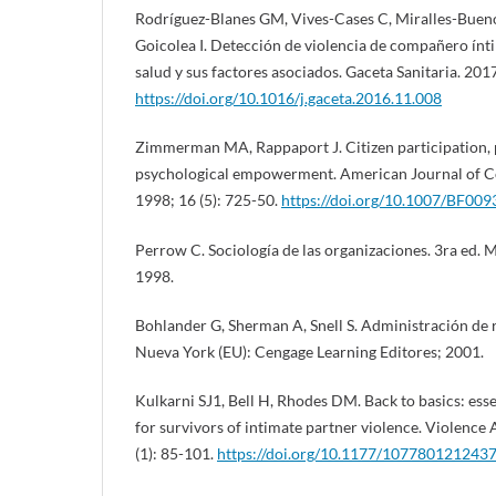
Rodríguez-Blanes GM, Vives-Cases C, Miralles-Bueno
Goicolea I. Detección de violencia de compañero ínt
salud y sus factores asociados. Gaceta Sanitaria. 2017
https://doi.org/10.1016/j.gaceta.2016.11.008
Zimmerman MA, Rappaport J. Citizen participation, 
psychological empowerment. American Journal of 
1998; 16 (5): 725-50.
https://doi.org/10.1007/BF00
Perrow C. Sociología de las organizaciones. 3ra ed. 
1998.
Bohlander G, Sherman A, Snell S. Administración de 
Nueva York (EU): Cengage Learning Editores; 2001.
Kulkarni SJ1, Bell H, Rhodes DM. Back to basics: essen
for survivors of intimate partner violence. Violenc
(1): 85-101.
https://doi.org/10.1177/107780121243