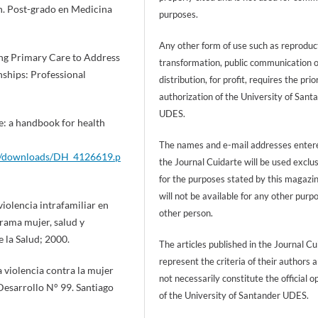
n. Post-grado en Medicina
purposes.
Any other form of use such as reproduc
ng Primary Care to Address
transformation, public communication 
ships: Professional
distribution, for profit, requires the prio
authorization of the University of Sant
UDES.
: a handbook for health
The names and e-mail addresses entere
ds/downloads/DH_4126619.p
the Journal Cuidarte will be used exclu
for the purposes stated by this magazi
will not be available for any other purp
violencia intrafamiliar en
other person.
grama mujer, salud y
 la Salud; 2000.
The articles published in the Journal Cu
represent the criteria of their authors 
a violencia contra la mujer
not necessarily constitute the official o
Desarrollo N° 99. Santiago
of the University of Santander UDES.