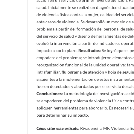
acción en un servicio de primer nivel de atención. P
salud. Inicialmente se realizó un diagnóstico situaci
de violencia física contra la mujer, calidad del servi
ante casos de violencia. Se desarrolló un modelo de 
problema a partir de: formación del personal de salu
del servicio de salud y diseño de herramientas de de
evaluó la intervención a partir de indicadores operat
impacto a corto plazo.
Resultados:
Se logró que el pe
empodere del problema; se introdujeron elementos o
reorganización funcional de la unidad operativa: tam
intrafamiliar, flujograma de atención y hoja de segui
siguientes a la implementación de estos instrumentos,
fueron detectados y abordados por el servicio de sal
Conclusiones:
La metodología de investigación-acció
se empoderen del problema de violencia física contra
apliquen herramientas para abordarlo. Es necesaria 
para determinar su impacto.
Cómo citar este artículo:
Rivadeneira MF. Violencia fís