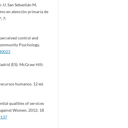
 JJ, San Sebastián M,
imo en atención primaria de
; 7:
perceived control and
Community Psychology.
930023
Madrid (ES): McGraw Hill;
recursos humanos. 12 ed.
tial qualities of services
e Against Women. 2012; 18
7137