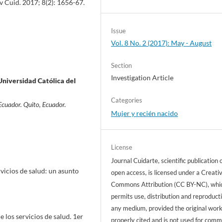
v Cuid. 2017; 8(2): 1656-67.
Issue
Vol. 8 No. 2 (2017): May - August
Section
Investigation Article
niversidad Católica del
Categories
 Ecuador. Quito, Ecuador.
Mujer y recién nacido
License
Journal Cuidarte, scientific publication 
vicios de salud: un asunto
open access, is licensed under a Creati
Commons Attribution (CC BY-NC), whi
permits use, distribution and reproducti
any medium, provided the original work
 los servicios de salud. 1er
properly cited and is not used for comm