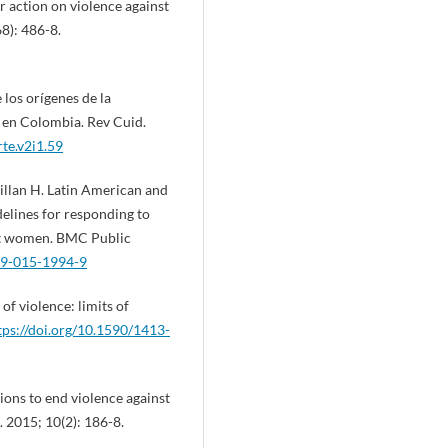
 action on violence against
8): 486-8.
los orígenes de la
d en Colombia. Rev Cuid.
rte.v2i1.59
illan H. Latin American and
delines for responding to
nst women. BMC Public
889-015-1994-9
f violence: limits of
tps://doi.org/10.1590/1413-
ns to end violence against
 2015; 10(2): 186-8.