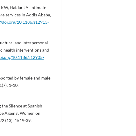
 KW, Haidar JA. Intimate
are services in Addis Ababa,
://doi.org/10.1186/s12913-
uctural and interpersonal
ic health interventions and
doi.org/10.1186/s12905-
reported by female and male
1(7): 1-10.
g the Silence at Spanish
ence Against Women on
2 (13): 1519-39.