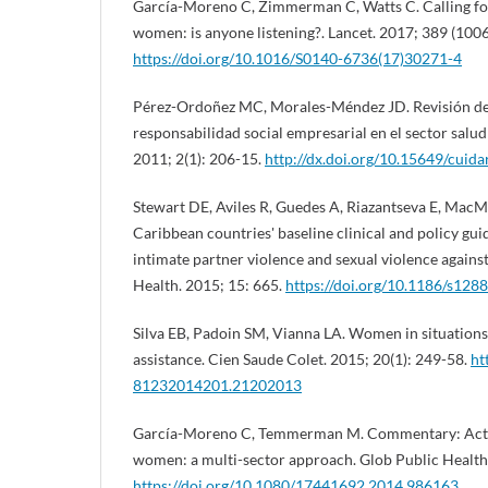
García-Moreno C, Zimmerman C, Watts C. Calling for
women: is anyone listening?. Lancet. 2017; 389 (1006
https://doi.org/10.1016/S0140-6736(17)30271-4
Pérez-Ordoñez MC, Morales-Méndez JD. Revisión de 
responsabilidad social empresarial en el sector salu
2011; 2(1): 206-15.
http://dx.doi.org/10.15649/cuida
Stewart DE, Aviles R, Guedes A, Riazantseva E, MacM
Caribbean countries' baseline clinical and policy gui
intimate partner violence and sexual violence agai
Health. 2015; 15: 665.
https://doi.org/10.1186/s12
Silva EB, Padoin SM, Vianna LA. Women in situations o
assistance. Cien Saude Colet. 2015; 20(1): 249-58.
ht
81232014201.21202013
García-Moreno C, Temmerman M. Commentary: Actio
women: a multi-sector approach. Glob Public Health.
https://doi.org/10.1080/17441692.2014.986163