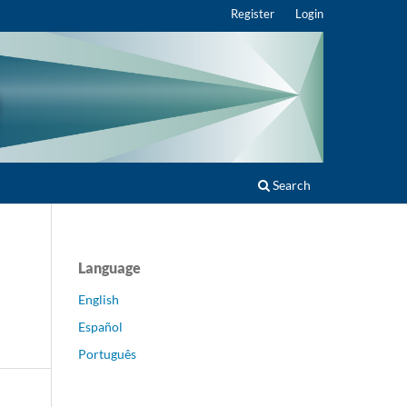
Register
Login
Search
Language
English
Español
Português