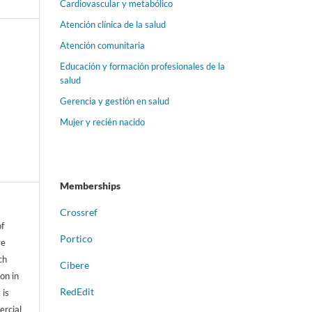
Cardiovascular y metabólico
Atención clínica de la salud
Atención comunitaria
Educación y formación profesionales de la
salud
Gerencia y gestión en salud
Mujer y recién nacido
Memberships
Crossref
of
Portico
ve
ch
Cibere
on in
RedEdit
 is
ercial