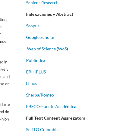
Sapiens Research
Indexaciones y Abstract
tion,
Scopus
or
r
Google Scholar
ander
Web of Science (WoS)
Publindex
d in
sively
ERIHPLUS
ne and
Lilacs
ose or
Sherpa/Romeo
idarte
EBSCO-Fuente Académica
and do
Full Text Content Aggregators
pinion
S
ciELO Colombia