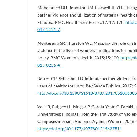
Mohammed BH, Johnston JM, Harwell JI, Yi H, Tsang
partner violence and utilization of maternal health c
Ethiopia. BMC Health Serv Res. 2017; 17: 178.
https
017-2121-7
Montesanti SR, Thurston WE. Mapping the role of str
violence in the lives of women: implications for publ
policy. BMC Women’s Health. 2015;15:100.
https://
015-0256-4
Barros CR, Schraiber LB. Intimate partner violence 
users of healthcare units. Rev Saude Publica. 2017; 5
http://doi.org/10.1590/S1518-8787.2017051006385
Valls R, Puigvert L, Melgar P, Garcia-Yeste C. Breakin
Universities: Findings From the First Study of Viol
Campuses in Spain. Violence Against Women. 2016; 2
https://doi.org/10.1177/1077801215627511