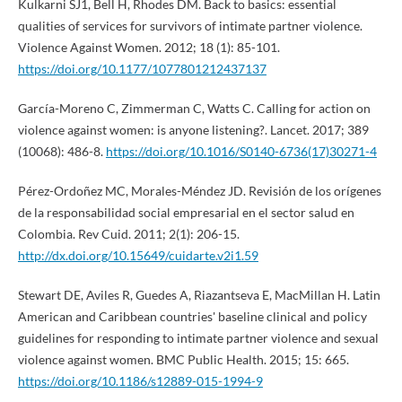
Kulkarni SJ1, Bell H, Rhodes DM. Back to basics: essential
qualities of services for survivors of intimate partner violence.
Violence Against Women. 2012; 18 (1): 85-101.
https://doi.org/10.1177/1077801212437137
García-Moreno C, Zimmerman C, Watts C. Calling for action on
violence against women: is anyone listening?. Lancet. 2017; 389
(10068): 486-8.
https://doi.org/10.1016/S0140-6736(17)30271-4
Pérez-Ordoñez MC, Morales-Méndez JD. Revisión de los orígenes
de la responsabilidad social empresarial en el sector salud en
Colombia. Rev Cuid. 2011; 2(1): 206-15.
http://dx.doi.org/10.15649/cuidarte.v2i1.59
Stewart DE, Aviles R, Guedes A, Riazantseva E, MacMillan H. Latin
American and Caribbean countries' baseline clinical and policy
guidelines for responding to intimate partner violence and sexual
violence against women. BMC Public Health. 2015; 15: 665.
https://doi.org/10.1186/s12889-015-1994-9