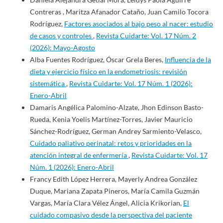
Contreras , Maritza Afanador Cataño, Juan Camilo Tocora
Rodríguez,
Factores asociados al bajo peso al nacer: estudio
de casos y controles
,
Revista Cuidarte: Vol. 17 Núm. 2
(2026): Mayo-Agosto
Alba Fuentes Rodríguez, Óscar Grela Beres,
Influencia de la
dieta y ejercicio físico en la endometriosis: revisión
sistemática
,
Revista Cuidarte: Vol. 17 Núm. 1 (2026):
Enero-Abril
Damaris Angélica Palomino-Alzate, Jhon Edinson Basto-
Rueda, Kenia Yoelis Martínez-Torres, Javier Mauricio
Sánchez-Rodríguez, German Andrey Sarmiento-Velasco,
Cuidado paliativo perinatal: retos y prioridades en la
atención integral de enfermería
,
Revista Cuidarte: Vol. 17
Núm. 1 (2026): Enero-Abril
Francy Edith López Herrera, Mayerly Andrea González
Duque, Mariana Zapata Pineros, María Camila Guzmán
Vargas, María Clara Vélez Ángel, Alicia Krikorian,
El
cuidado compasivo desde la perspectiva del paciente