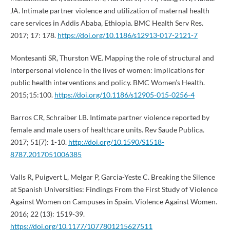
JA. Intimate partner violence and utilization of maternal health
care services in Addis Ababa, Ethiopia. BMC Health Serv Res.
2017; 17: 178.
https://doi.org/10.1186/s12913-017-2121-7
Montesanti SR, Thurston WE. Mapping the role of structural and
interpersonal violence in the lives of women: implications for
public health interventions and policy. BMC Women’s Health.
2015;15:100.
https://doi.org/10.1186/s12905-015-0256-4
Barros CR, Schraiber LB. Intimate partner violence reported by
female and male users of healthcare units. Rev Saude Publica.
2017; 51(7): 1-10.
http://doi.org/10.1590/S1518-
8787.2017051006385
Valls R, Puigvert L, Melgar P, Garcia-Yeste C. Breaking the Silence
at Spanish Universities: Findings From the First Study of Violence
Against Women on Campuses in Spain. Violence Against Women.
2016; 22 (13): 1519-39.
https://doi.org/10.1177/1077801215627511