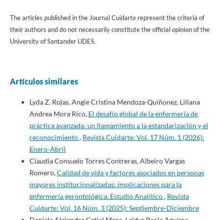
The articles published in the Journal Cuidarte represent the criteria of
their authors and do not necessarily constitute the official opinion of the
University of Santander UDES.
Artículos similares
Lyda Z. Rojas, Angie Cristina Mendoza-Quiñonez, Liliana
Andrea Mora Rico,
El desafío global de la enfermería de
práctica avanzada: un llamamiento a la estandarización y el
reconocimiento
,
Revista Cuidarte: Vol. 17 Núm. 1 (2026):
Enero-Abril
Claudia Consuelo Torres Contreras, Albeiro Vargas
Romero,
Calidad de vida y factores asociados en personas
mayores institucionalizadas: implicaciones para la
enfermería gerontológica. Estudio Analítico
,
Revista
Cuidarte: Vol. 16 Núm. 3 (2025): Septiembre-Diciembre
Daniela Alejandra Getial Mora, Leidys Paola Aguirre