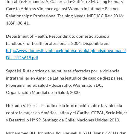
Torralbas-Fernández A, Calcerrada-Gutiérrez M. Using Primary
Care to Address Violence against Women in Intimate Partner
Relationships: Professional Training Needs. MEDICC Rev. 2016:
18(4): 38-41.
Department of Health. Responding to domestic abuse: a
handbook for health professionals. 2004. Disponible en:
http://www.domesticviolencelondon.nhs.uk/uploads/downloads/
DH_4126619.pdf
Sagot M. Ruta crítica de las mujeres afectadas por la violencia
intrafamiliar en América Latina (estudios de caso de diez países.
Programa mujer, salud y desarrollo. Washington DC:
Organización Mundial de la Salud; 2000.
Hurtado V, Fríes L. Estudio de la información sobre la violencia
contra la mujer en América Latina y el Caribe. CEPAL, Serie Mujer
y Desarrollo N° 99. Santiago de Chile: Naciones Unidas. 2010.
Mohammed BH, Johnston JM, Harwell JI, Yi H, Tsang KW, Haidar