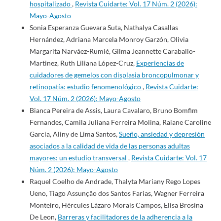
hospitalizado
,
Revista Cuidarte: Vol. 17 Núm. 2 (2026):
Mayo-Agosto
Sonia Esperanza Guevara Suta, Nathalya Casallas
Hernández, Adriana Marcela Monroy Garzón, Olivia
Margarita Narváez-Rumié, Gilma Jeannette Caraballo-
Martinez, Ruth Liliana López-Cruz,
Experiencias de
cuidadores de gemelos con displasia broncopulmonar y
retinopatía: estudio fenomenológico
,
Revista Cuidarte:
Vol. 17 Núm. 2 (2026): Mayo-Agosto
Bianca Pereira de Assis, Laura Cavalaro, Bruno Bomfim
Fernandes, Camila Juliana Ferreira Molina, Raiane Caroline
Garcia, Aliny de Lima Santos,
Sueño, ansiedad y depresión
asociados a la calidad de vida de las personas adultas
mayores: un estudio transversal
,
Revista Cuidarte: Vol. 17
Núm. 2 (2026): Mayo-Agosto
Raquel Coelho de Andrade, Thalyta Mariany Rego Lopes
Ueno, Tiago Assunção dos Santos Farias, Wagner Ferreira
Monteiro, Hércules Lázaro Morais Campos, Elisa Brosina
De Leon,
Barreras y facilitadores de la adherencia a la