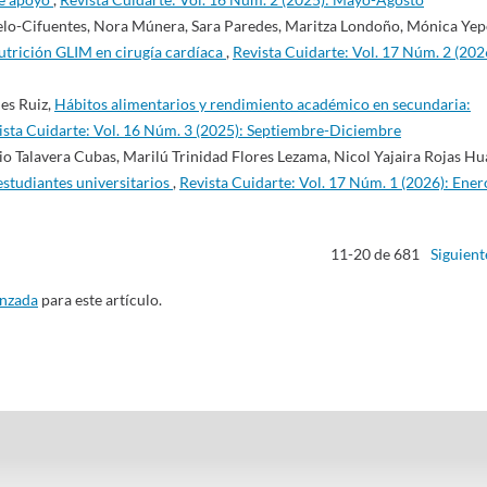
lo-Cifuentes, Nora Múnera, Sara Paredes, Maritza Londoño, Mónica Yep
snutrición GLIM en cirugía cardíaca
,
Revista Cuidarte: Vol. 17 Núm. 2 (202
les Ruiz,
Hábitos alimentarios y rendimiento académico en secundaria:
ista Cuidarte: Vol. 16 Núm. 3 (2025): Septiembre-Diciembre
 Talavera Cubas, Marilú Trinidad Flores Lezama, Nicol Yajaira Rojas Hu
 estudiantes universitarios
,
Revista Cuidarte: Vol. 17 Núm. 1 (2026): Ener
11-20 de 681
Siguient
anzada
para este artículo.