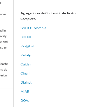
or
r
Agregadores de Contenido de Texto
ander
Completo
S
ciELO Colombia
d in
sively
BDENF
ne and
Rev@Enf
ose or
Redalyc
idarte
Cuiden
and do
Cinahl
pinion
Dialnet
MIAR
DOAJ