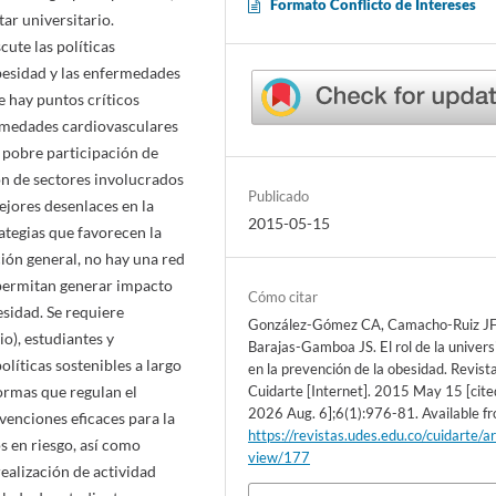
Formato Conflicto de Intereses
ar universitario.
cute las políticas
besidad y las enfermedades
 hay puntos críticos
ermedades cardiovasculares
 pobre participación de
n de sectores involucrados
Publicado
mejores desenlaces en la
2015-05-15
ategias que favorecen la
ción general, no hay una red
 permitan generar impacto
Cómo citar
sidad. Se requiere
González-Gómez CA, Camacho-Ruiz JF
io), estudiantes y
Barajas-Gamboa JS. El rol de la univer
líticas sostenibles a largo
en la prevención de la obesidad. Revist
normas que regulan el
Cuidarte [Internet]. 2015 May 15 [cite
2026 Aug. 6];6(1):976-81. Available f
venciones eficaces para la
https://revistas.udes.edu.co/cuidarte/ar
s en riesgo, así como
view/177
ealización de actividad