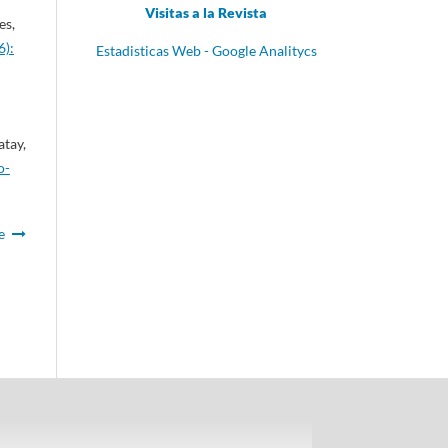
Visitas a la Revista
es,
6):
Estadisticas Web - Google Analitycs
atay,
o-
e