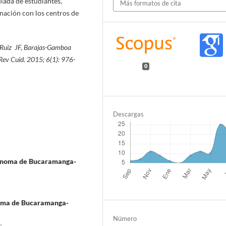
ulada de estudiantes,
Más formatos de cita
inación con los centros de
uiz JF,
Barajas-Gamboa
Rev Cuid. 201
5
;
6(1):
976
-
0
Descargas
tónoma de Bucaramanga-
oma de Bucaramanga-
Número