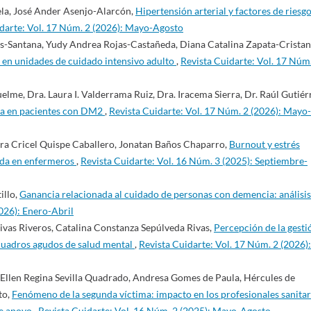
la, José Ander Asenjo-Alarcón,
Hipertensión arterial y factores de riesg
darte: Vol. 17 Núm. 2 (2026): Mayo-Agosto
-Santana, Yudy Andrea Rojas-Castañeda, Diana Catalina Zapata-Cristan
 en unidades de cuidado intensivo adulto
,
Revista Cuidarte: Vol. 17 Núm
elme, Dra. Laura I. Valderrama Ruiz, Dra. Iracema Sierra, Dr. Raúl Gutiér
vida en pacientes con DM2
,
Revista Cuidarte: Vol. 17 Núm. 2 (2026): Mayo-
dra Cricel Quispe Caballero, Jonatan Baños Chaparro,
Burnout y estrés
vida en enfermeros
,
Revista Cuidarte: Vol. 16 Núm. 3 (2025): Septiembre-
illo,
Ganancia relacionada al cuidado de personas con demencia: análisis
026): Enero-Abril
ivas Riveros, Catalina Constanza Sepúlveda Rivas,
Percepción de la gesti
 cuadros agudos de salud mental
,
Revista Cuidarte: Vol. 17 Núm. 2 (2026):
 Ellen Regina Sevilla Quadrado, Andresa Gomes de Paula, Hércules de
to,
Fenómeno de la segunda víctima: impacto en los profesionales sanitar
de apoyo
,
Revista Cuidarte: Vol. 16 Núm. 2 (2025): Mayo-Agosto