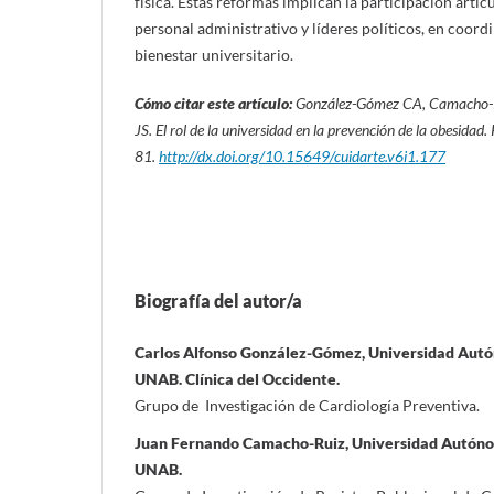
física. Estas reformas implican la participación artic
personal administrativo y líderes políticos, en coord
bienestar universitario.
Cómo citar este artículo:
González-Gómez CA,
Camacho-R
JS.
El rol de la universidad en la prevención de la obesidad.
81
.
http://dx.doi.org/10.15649/cuidarte.v6i1.177
Biografía del autor/a
Carlos Alfonso González-Gómez, Universidad Au
UNAB. Clínica del Occidente.
Grupo de Investigación de Cardiología Preventiva.
Juan Fernando Camacho-Ruiz, Universidad Autón
UNAB.