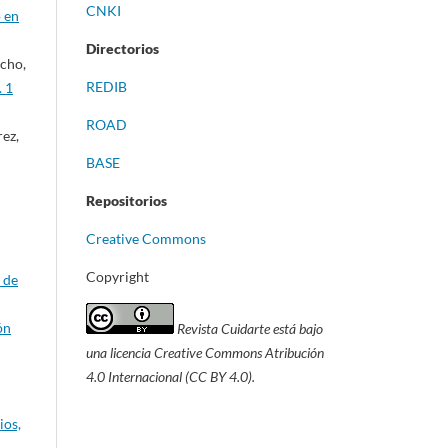
CNKI
o en
Directorios
cho,
REDIB
. 1
ROAD
rez,
BASE
Repositorios
Creative Commons
Copyright
 de
ón
Revista Cuidarte está bajo
una licencia Creative Commons Atribución
4.0 Internacional (CC BY 4.0).
ios,