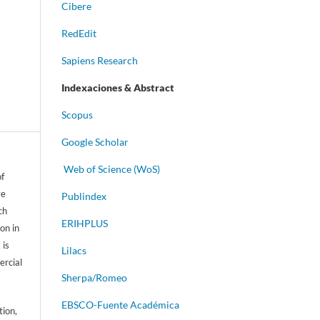
Cibere
RedEdit
Sapiens Research
Indexaciones & Abstract
Scopus
Google Scholar
Web of Science (WoS)
of
ve
Publindex
ch
ERIHPLUS
on in
 is
Lilacs
ercial
Sherpa/Romeo
EBSCO-Fuente Académica
tion,