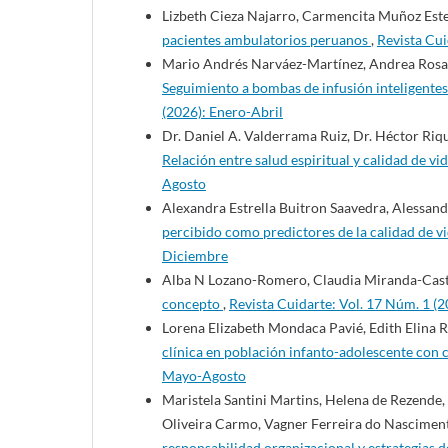
Lizbeth Cieza Najarro, Carmencita Muñoz Este
pacientes ambulatorios peruanos
,
Revista Cui
Mario Andrés Narváez-Martínez, Andrea Rosas
Seguimiento a bombas de infusión inteligentes
(2026): Enero-Abril
Dr. Daniel A. Valderrama Ruiz, Dr. Héctor Riqu
Relación entre salud espiritual y calidad de 
Agosto
Alexandra Estrella Buitron Saavedra, Alessan
percibido como predictores de la calidad de 
Diciembre
Alba N Lozano-Romero, Claudia Miranda-Cast
concepto
,
Revista Cuidarte: Vol. 17 Núm. 1 (2
Lorena Elizabeth Mondaca Pavié, Edith Elina R
clínica en población infanto-adolescente con
Mayo-Agosto
Maristela Santini Martins, Helena de Rezende,
Oliveira Carmo, Vagner Ferreira do Nascimen
responsabilidad organizacional y estrategias 