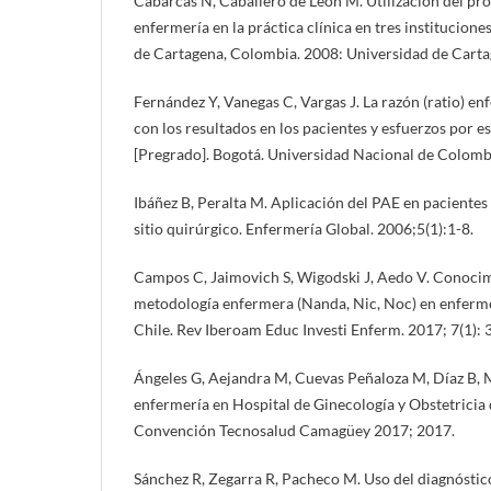
Cabarcas N, Caballero de León M. Utilización del pr
enfermería en la práctica clínica en tres institucione
de Cartagena, Colombia. 2008: Universidad de Carta
Fernández Y, Vanegas C, Vargas J. La razón (ratio) e
con los resultados en los pacientes y esfuerzos por es
[Pregrado]. Bogotá. Universidad Nacional de Colomb
Ibáñez B, Peralta M. Aplicación del PAE en pacientes
sitio quirúrgico. Enfermería Global. 2006;5(1):1-8.
Campos C, Jaimovich S, Wigodski J, Aedo V. Conocimi
metodología enfermera (Nanda, Nic, Noc) en enferme
Chile. Rev Iberoam Educ Investi Enferm. 2017; 7(1): 
Ángeles G, Aejandra M, Cuevas Peñaloza M, Díaz B,
enfermería en Hospital de Ginecología y Obstetricia
Convención Tecnosalud Camagüey 2017; 2017.
Sánchez R, Zegarra R, Pacheco M. Uso del diagnósti