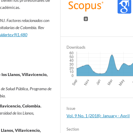
 tienen los profesionales de
 académicas.
0
 NJ.
Factores relacionados con
spitalarias de Colombia.
Rev
uidarte.v9i1.480
Downloads
os Llanos, Villavicencio,
a de Salud Pública, Programa de
bia.
llavicencio, Colombia.
Issue
rsidad de los Llanos,
Vol. 9 No. 1 (2018): January - April
Section
Llanos, Villavicencio,