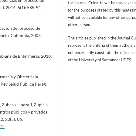
etencias en proceso de
the Journal Cuidarte will be used exclu
id. 2014; 5(1): 585-94.
for the purposes stated by this magazi
will not be available for any other purp
other person.
cación del proceso de
cencio, Colombia, 2008.
The articles published in the Journal Cu
represent the criteria of their authors 
not necessarily constitute the official o
mbiana de Enfermería. 2016;
of the University of Santander UDES.
rmería y Obstetricia
 Rev Salud Pública Parag.
, Zubero-Linaza J, Zupiria-
ntros públicos y privados
; 20(5): 06.
012