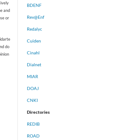
sively
BDENF
ne and
Rev@Enf
ose or
Redalyc
idarte
Cuiden
and do
Cinahl
pinion
Dialnet
MIAR
DOAJ
CNKI
Directories
REDIB
ROAD