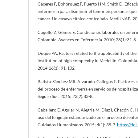
Cáceres F, Bohórquez F, Puerto HM, Smith D. Eficacia
enfermería para disminuir el temor en personas que i
cáncer. Un ensayo clínico controlado. MedUNAB. 201
Cogollo Z, Gómez E. Condiciones laborales en enfer
Colombia. Avances en Enfermería. 2010; 28(1):31-8.
Duque PA. Factors related to the applicability of the
institution of high complexity in Medellin, Colombia.
2014;16(1): 91-102.
Batista-Sánchez MR, Alvarado-Gallegos E. Factores r
del proceso de enfermería en servicios de hospitaliz
Seguro Soc. 2015; 23(2):83-8.
Caballero E, Aguiar N, Alegria M, Díaz I, Chacón C, H
uso del lenguaje estandarizado en el proceso de enfe
Cuidados Humanizados. 2015; 4(1): 39-7.
https://do