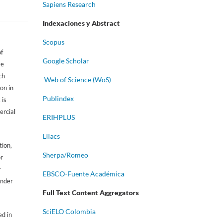
Sapiens Research
Indexaciones y Abstract
Scopus
of
Google Scholar
ve
ch
Web of Science (WoS)
on in
Publindex
 is
ercial
ERIHPLUS
Lilacs
tion,
Sherpa/Romeo
or
r
EBSCO-Fuente Académica
ander
Full Text Content Aggregators
S
ciELO Colombia
d in