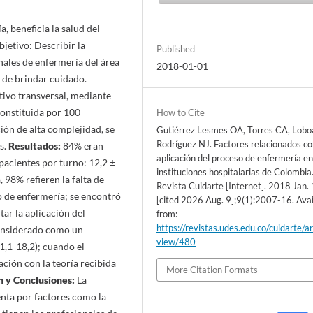
, beneficia la salud del
jetivo: Describir la
Published
nales de enfermería del área
2018-01-01
 de brindar cuidado.
tivo transversal, mediante
constituida por 100
How to Cite
ión de alta complejidad, se
Gutiérrez Lesmes OA, Torres CA, Lobo
Rodríguez NJ. Factores relacionados co
s.
Resultados:
84% eran
aplicación del proceso de enfermería e
acientes por turno: 12,2 ±
instituciones hospitalarias de Colombia
 98% refieren la falta de
Revista Cuidarte [Internet]. 2018 Jan. 
o de enfermería; se encontró
[cited 2026 Aug. 9];9(1):2007-16. Avai
ar la aplicación del
from:
https://revistas.udes.edu.co/cuidarte/ar
considerado como un
view/480
1,1-18,2); cuando el
ción con la teoría recibida
More Citation Formats
n y Conclusiones:
La
enta por factores como la