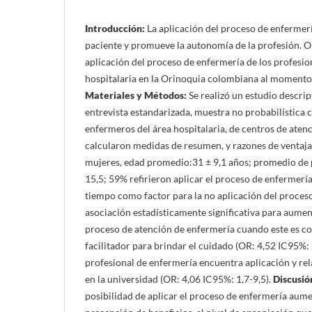
Introducción:
La aplicación del proceso de enfermería
paciente y promueve la autonomía de la profesión. Ob
aplicación del proceso de enfermería de los profesio
hospitalaria en la Orinoquia colombiana al momento
Materiales y Métodos:
Se realizó un estudio descrip
entrevista estandarizada, muestra no probabilística 
enfermeros del área hospitalaria, de centros de atenc
calcularon medidas de resumen, y razones de ventaja
mujeres, edad promedio:31 ± 9,1 años; promedio de p
15,5; 59% refirieron aplicar el proceso de enfermería,
tiempo como factor para la no aplicación del proces
asociación estadísticamente significativa para aument
proceso de atención de enfermería cuando este es 
facilitador para brindar el cuidado (OR: 4,52 IC95%: 
profesional de enfermería encuentra aplicación y rela
en la universidad (OR: 4,06 IC95%: 1,7-9,5).
Discusió
posibilidad de aplicar el proceso de enfermería aum