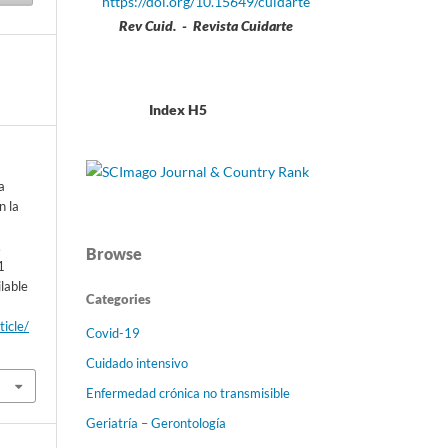
https://doi.org/10.15649/cuidarte
Rev Cuid. - Revista Cuidarte
Index H5
a
n la
n
.
Browse
1
lable
Categories
ticle/
Covid-19
Cuidado intensivo
Enfermedad crónica no transmisible
Geriatría – Gerontología