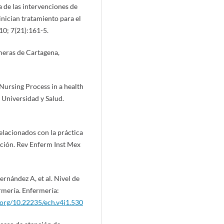
 de las intervenciones de
nician tratamiento para el
0; 7(21):161-5.
meras de Cartagena,
 Nursing Process in a health
 Universidad y Salud.
elacionados con la práctica
ación. Rev Enferm Inst Mex
ernández A, et al. Nivel de
rmería. Enfermería:
i.org/10.22235/ech.v4i1.530