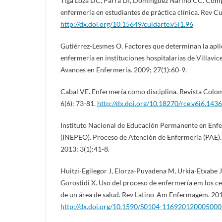
Tiga Loza DC, Parra DI, Domínguez Nariño CC. Comp
enfermería en estudiantes de práctica clínica. Rev Cu
http://dx.doi.org/10.15649/cuidarte.v5i1.96
Gutiérrez-Lesmes O. Factores que determinan la apli
enfermería en instituciones hospitalarias de Villavi
Avances en Enfermería. 2009; 27(1):60-9.
Cabal VE. Enfermería como disciplina. Revista Colo
6(6): 73-81.
http://dx.doi.org/10.18270/rce.v6i6.1436
Instituto Nacional de Educación Permanente en Enfe
(INEPEO). Proceso de Atención de Enfermería (PAE).
2013; 3(1):41-8.
Huitzi-Egilegor J, Elorza-Puyadena M, Urkia-Etxabe J
Gorostidi X. Uso del proceso de enfermería em los ce
de un área de salud. Rev Latino-Am Enfermagem. 2012
http://dx.doi.org/10.1590/S0104-11692012000500