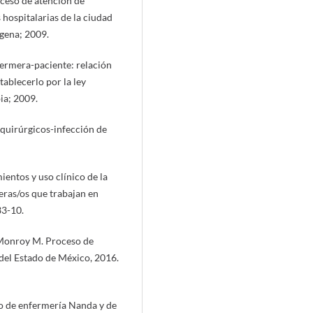
oceso de atención de
s hospitalarias de la ciudad
gena; 2009.
nfermera-paciente: relación
tablecerlo por la ley
ia; 2009.
 quirúrgicos-infección de
entos y uso clínico de la
ras/os que trabajan en
33-10.
 Monroy M. Proceso de
 del Estado de México, 2016.
co de enfermería Nanda y de