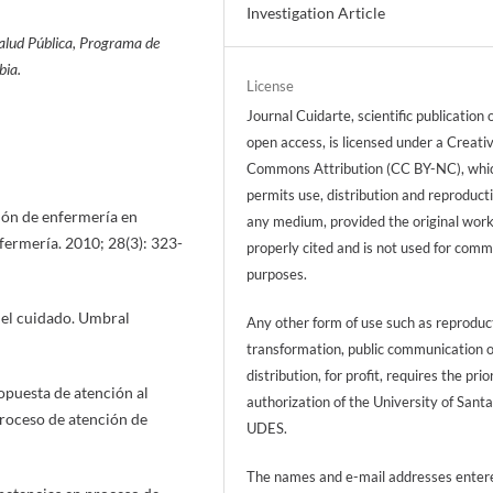
Investigation Article
Salud Pública, Programa de
bia.
License
Journal Cuidarte, scientific publication 
open access, is licensed under a Creati
Commons Attribution (CC BY-NC), whi
permits use, distribution and reproducti
ión de enfermería en
any medium, provided the original work
fermería. 2010; 28(3): 323-
properly cited and is not used for comm
purposes.
 el cuidado. Umbral
Any other form of use such as reproduc
transformation, public communication 
distribution, for profit, requires the prio
puesta de atención al
authorization of the University of Sant
proceso de atención de
UDES.
The names and e-mail addresses entere