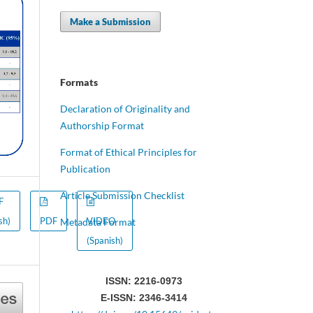
Make a Submission
Formats
Declaration of Originality and
Authorship Format
Format of Ethical Principles for
Publication
Article Submission Checklist
F
sh)
PDF
VIDEO
Metadata Format
(Spanish)
ISSN: 2216-0973
E-ISSN: 2346-3414