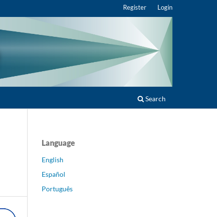
Register
Login
Search
Language
English
Español
Português