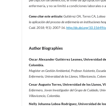
percepción de beneficios, el nivel de apropiación que
enfermería, y no se limitó a condiciones laborales o
Como citar este artículo:
Gutiérrez OA, Torres CA, Loboa
la aplicación del proceso de enfermería en instituciones ho
Cuid. 2018; 9(1): 2007-16.
http://dx.doi.org/10.15649/c
Author Biographies
Oscar Alexander Gutiérrez Lesmes, Universidad de l
Colombia.
Magíster en Gestión Ambiental, Profesor Asistente, Escuel
Enfermería, Universidad de los Llanos, Villavicencio, Colom
Cesar Augusto Torres, Universidad de los Llanos, Vi
Enfermero, Joven Investigador del Grupo de Cuidado, Unive
Villavicencio, Colombia.
Nelly Johanna Loboa Rodríguez, Universidad de los 