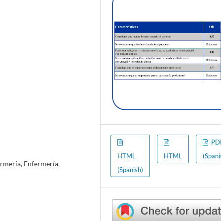
PD
HTML
HTML
(Spani
rmería, Enfermería,
(Spanish)