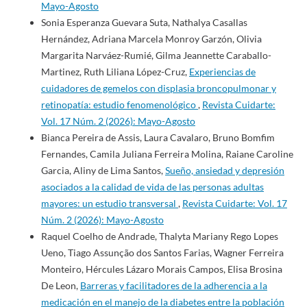
Mayo-Agosto
Sonia Esperanza Guevara Suta, Nathalya Casallas
Hernández, Adriana Marcela Monroy Garzón, Olivia
Margarita Narváez-Rumié, Gilma Jeannette Caraballo-
Martinez, Ruth Liliana López-Cruz,
Experiencias de
cuidadores de gemelos con displasia broncopulmonar y
retinopatía: estudio fenomenológico
,
Revista Cuidarte:
Vol. 17 Núm. 2 (2026): Mayo-Agosto
Bianca Pereira de Assis, Laura Cavalaro, Bruno Bomfim
Fernandes, Camila Juliana Ferreira Molina, Raiane Caroline
Garcia, Aliny de Lima Santos,
Sueño, ansiedad y depresión
asociados a la calidad de vida de las personas adultas
mayores: un estudio transversal
,
Revista Cuidarte: Vol. 17
Núm. 2 (2026): Mayo-Agosto
Raquel Coelho de Andrade, Thalyta Mariany Rego Lopes
Ueno, Tiago Assunção dos Santos Farias, Wagner Ferreira
Monteiro, Hércules Lázaro Morais Campos, Elisa Brosina
De Leon,
Barreras y facilitadores de la adherencia a la
medicación en el manejo de la diabetes entre la población