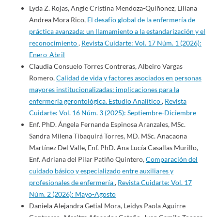
Lyda Z. Rojas, Angie Cristina Mendoza-Quiñonez, Liliana
Andrea Mora Rico,
El desafío global de la enfermería de
práctica avanzada: un llamamiento a la estandarización y el
reconocimiento
,
Revista Cuidarte: Vol. 17 Núm. 1 (2026):
Enero-Abril
Claudia Consuelo Torres Contreras, Albeiro Vargas
Romero,
Calidad de vida y factores asociados en personas
mayores institucionalizadas: implicaciones para la
enfermería gerontológica. Estudio Analítico
,
Revista
Cuidarte: Vol. 16 Núm. 3 (2025): Septiembre-Diciembre
Enf. PhD. Ángela Fernanda Espinosa Aranzales, MSc.
Sandra Milena Tibaquirá Torres, MD. MSc. Anacaona
Martínez Del Valle, Enf. PhD. Ana Lucía Casallas Murillo,
Enf. Adriana del Pilar Patiño Quintero,
Comparación del
cuidado básico y especializado entre auxiliares y
profesionales de enfermería
,
Revista Cuidarte: Vol. 17
Núm. 2 (2026): Mayo-Agosto
Daniela Alejandra Getial Mora, Leidys Paola Aguirre