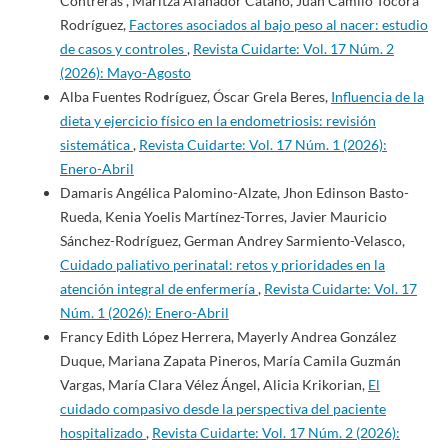
Contreras , Maritza Afanador Cataño, Juan Camilo Tocora
Rodríguez,
Factores asociados al bajo peso al nacer: estudio
de casos y controles
,
Revista Cuidarte: Vol. 17 Núm. 2
(2026): Mayo-Agosto
Alba Fuentes Rodríguez, Óscar Grela Beres,
Influencia de la
dieta y ejercicio físico en la endometriosis: revisión
sistemática
,
Revista Cuidarte: Vol. 17 Núm. 1 (2026):
Enero-Abril
Damaris Angélica Palomino-Alzate, Jhon Edinson Basto-
Rueda, Kenia Yoelis Martínez-Torres, Javier Mauricio
Sánchez-Rodríguez, German Andrey Sarmiento-Velasco,
Cuidado paliativo perinatal: retos y prioridades en la
atención integral de enfermería
,
Revista Cuidarte: Vol. 17
Núm. 1 (2026): Enero-Abril
Francy Edith López Herrera, Mayerly Andrea González
Duque, Mariana Zapata Pineros, María Camila Guzmán
Vargas, María Clara Vélez Ángel, Alicia Krikorian,
El
cuidado compasivo desde la perspectiva del paciente
hospitalizado
,
Revista Cuidarte: Vol. 17 Núm. 2 (2026):