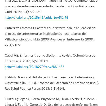
Tiga Loza DC, Parra DI, Domínguez Nariño CC. Competencias en
proceso de enfermería en estudiantes de práctica clínica. Rev
Cuid. 2014; 5(1): 585-94.
http://dx.doi.org/10.15649/cuidarte.v5i1.96
Gutiérrez-Lesmes O. Factores que determinan la aplicación del
proceso de enfermería en instituciones hospitalarias de
Villavicencio, Colombia, 2008. Avances en Enfermería. 2009;
27(1):60-9.
Cabal VE. Enfermería como disciplina. Revista Colombiana de
Enfermería. 2016; 6(6): 73-81.
http://dx.doi.org/10.18270/rce.v6i6.1436
Instituto Nacional de Educación Permanente en Enfermería y
Obstetricia (INEPEO). Proceso de Atención de Enfermería (PAE).
Rev Salud Pública Parag. 2013; 3(1):41-8.
Huitzi-Egilegor J, Elorza-Puyadena M, Urkia-Etxabe J, Zubero-
Linaza J, Zupiria-Gorostidi X. Uso del proceso de enfermería em