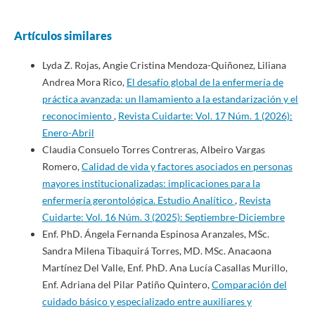
Artículos similares
Lyda Z. Rojas, Angie Cristina Mendoza-Quiñonez, Liliana
Andrea Mora Rico,
El desafío global de la enfermería de
práctica avanzada: un llamamiento a la estandarización y el
reconocimiento
,
Revista Cuidarte: Vol. 17 Núm. 1 (2026):
Enero-Abril
Claudia Consuelo Torres Contreras, Albeiro Vargas
Romero,
Calidad de vida y factores asociados en personas
mayores institucionalizadas: implicaciones para la
enfermería gerontológica. Estudio Analítico
,
Revista
Cuidarte: Vol. 16 Núm. 3 (2025): Septiembre-Diciembre
Enf. PhD. Ángela Fernanda Espinosa Aranzales, MSc.
Sandra Milena Tibaquirá Torres, MD. MSc. Anacaona
Martínez Del Valle, Enf. PhD. Ana Lucía Casallas Murillo,
Enf. Adriana del Pilar Patiño Quintero,
Comparación del
cuidado básico y especializado entre auxiliares y