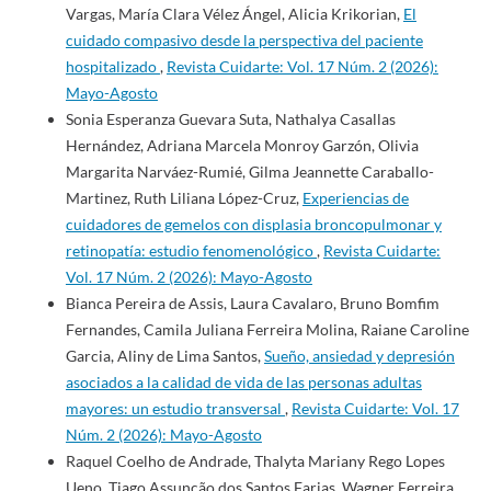
Vargas, María Clara Vélez Ángel, Alicia Krikorian,
El
cuidado compasivo desde la perspectiva del paciente
hospitalizado
,
Revista Cuidarte: Vol. 17 Núm. 2 (2026):
Mayo-Agosto
Sonia Esperanza Guevara Suta, Nathalya Casallas
Hernández, Adriana Marcela Monroy Garzón, Olivia
Margarita Narváez-Rumié, Gilma Jeannette Caraballo-
Martinez, Ruth Liliana López-Cruz,
Experiencias de
cuidadores de gemelos con displasia broncopulmonar y
retinopatía: estudio fenomenológico
,
Revista Cuidarte:
Vol. 17 Núm. 2 (2026): Mayo-Agosto
Bianca Pereira de Assis, Laura Cavalaro, Bruno Bomfim
Fernandes, Camila Juliana Ferreira Molina, Raiane Caroline
Garcia, Aliny de Lima Santos,
Sueño, ansiedad y depresión
asociados a la calidad de vida de las personas adultas
mayores: un estudio transversal
,
Revista Cuidarte: Vol. 17
Núm. 2 (2026): Mayo-Agosto
Raquel Coelho de Andrade, Thalyta Mariany Rego Lopes
Ueno, Tiago Assunção dos Santos Farias, Wagner Ferreira