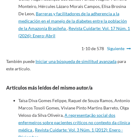
Monteiro, Hércules Lázaro Morais Campos, Elisa Brosina
De Leon,
Barreras y facilitadores de la adherencia a la
medicación en el manejo de la diabetes entre la población
de la Amazonía Brasileña
,
Revista Cuidarte: Vol. 17 Núm. 1
(2026): Enero-Abril
1-10 de 578
Siguiente
También puede
Iniciar una búsqueda de similitud avanzada
para
este artículo.
Artículos más leídos del mismo autor/a
Taísa Diva Gomes Felippe, Raquel de Souza Ramos, Antonio
Marcos Tosoli Gomes, Viviane Pinto Martins Barreto, Olga
Veloso da Silva Oliveira,
A representação social dos
enfermeiros sobre pacientes críticos no contexto da clínica
médica
,
Revista Cuidarte: Vol. 3 Núm. 1 (2012): Enero -