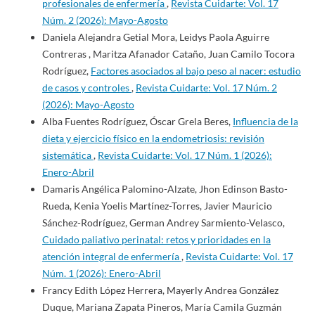
profesionales de enfermería
,
Revista Cuidarte: Vol. 17
Núm. 2 (2026): Mayo-Agosto
Daniela Alejandra Getial Mora, Leidys Paola Aguirre
Contreras , Maritza Afanador Cataño, Juan Camilo Tocora
Rodríguez,
Factores asociados al bajo peso al nacer: estudio
de casos y controles
,
Revista Cuidarte: Vol. 17 Núm. 2
(2026): Mayo-Agosto
Alba Fuentes Rodríguez, Óscar Grela Beres,
Influencia de la
dieta y ejercicio físico en la endometriosis: revisión
sistemática
,
Revista Cuidarte: Vol. 17 Núm. 1 (2026):
Enero-Abril
Damaris Angélica Palomino-Alzate, Jhon Edinson Basto-
Rueda, Kenia Yoelis Martínez-Torres, Javier Mauricio
Sánchez-Rodríguez, German Andrey Sarmiento-Velasco,
Cuidado paliativo perinatal: retos y prioridades en la
atención integral de enfermería
,
Revista Cuidarte: Vol. 17
Núm. 1 (2026): Enero-Abril
Francy Edith López Herrera, Mayerly Andrea González
Duque, Mariana Zapata Pineros, María Camila Guzmán