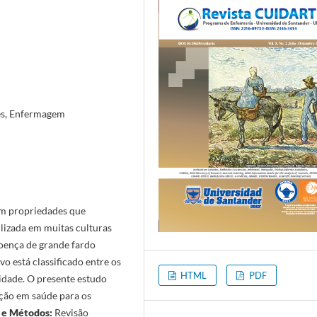
es, Enfermagem
om propriedades que
izada em muitas culturas
doença de grande fardo
o está classificado entre os
HTML
PDF
idade. O presente estudo
ação em saúde para os
 e Métodos:
Revisão