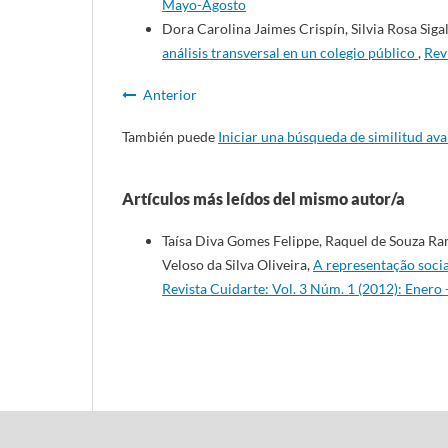
Mayo-Agosto
Dora Carolina Jaimes Crispín, Silvia Rosa Siga
análisis transversal en un colegio público
,
Rev
Anterior
También puede
Iniciar una búsqueda de similitud av
Artículos más leídos del mismo autor/a
Taísa Diva Gomes Felippe, Raquel de Souza Ra
Veloso da Silva Oliveira,
A representação socia
Revista Cuidarte: Vol. 3 Núm. 1 (2012): Enero