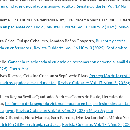
 en unidades de cuidado intensivo adulto
,
Revista Cuidarte: Vol. 17 Núm
elme, Dra. Laura I. Valderrama Ruiz, Dra. Iracema Sierra, Dr. Raúl Gutiér
vida en pacientes con DM2
,
Revista Cuidarte: Vol. 17 Núm. 2 (2026): Mayo-
dra Cricel Quispe Caballero, Jonatan Baños Chaparro,
Burnout y estrés
vida en enfermeros
,
Revista Cuidarte: Vol. 16 Núm. 3 (2025): Septiembre-
illo,
Ganancia relacionada al cuidado de personas con demencia: análisis
026): Enero-Abril
ivas Riveros, Catalina Constanza Sepúlveda Rivas,
Percepción de la gesti
 cuadros agudos de salud mental
,
Revista Cuidarte: Vol. 17 Núm. 2 (2026):
 Ellen Regina Sevilla Quadrado, Andresa Gomes de Paula, Hércules de
to,
Fenómeno de la segunda víctima: impacto en los profesionales sanitar
de apoyo
,
Revista Cuidarte: Vol. 16 Núm. 2 (2025): Mayo-Agosto
lo-Cifuentes, Nora Múnera, Sara Paredes, Maritza Londoño, Mónica Yep
snutrición GLIM en cirugía cardíaca
,
Revista Cuidarte: Vol. 17 Núm. 2 (202