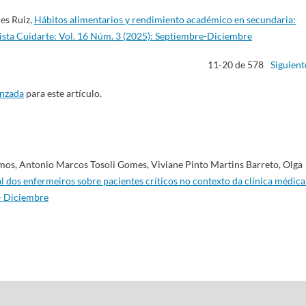
les Ruiz,
Hábitos alimentarios y rendimiento académico en secundaria:
ista Cuidarte: Vol. 16 Núm. 3 (2025): Septiembre-Diciembre
11-20 de 578
Siguient
anzada
para este artículo.
mos, Antonio Marcos Tosoli Gomes, Viviane Pinto Martins Barreto, Olga
l dos enfermeiros sobre pacientes críticos no contexto da clínica médic
 - Diciembre