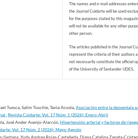
The names and e-mail addresses entere
the Journal Cuidarte will be used exclu
for the purposes stated by this magazi
will not be available for any other purp
other person.
The articles published in the Journal Cu
represent the criteria of their authors 
not necessarily constitute the official o
of the University of Santander UDES.
ael Tuesca, Salim Touchie, Tania Acosta,
Asociación entre la desventaja s
inal
,
Revista Cuidarte: Vol. 17 Núm. 1 (2026): Enero-Abril
la, José Ander Asenjo-Alarcón,
Hipertensión arterial y factores de riesg
darte: Vol. 17 Núm. 2 (2026): Mayo-Agosto
-Santana, Yudy Andrea Rojas-Castañeda, Diana Catalina Zapata-Cristan