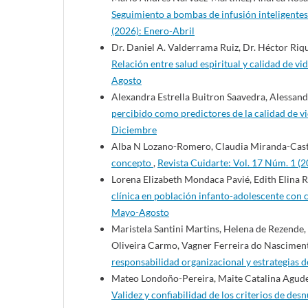
Seguimiento a bombas de infusión inteligentes
(2026): Enero-Abril
Dr. Daniel A. Valderrama Ruiz, Dr. Héctor Riqu
Relación entre salud espiritual y calidad de 
Agosto
Alexandra Estrella Buitron Saavedra, Alessan
percibido como predictores de la calidad de 
Diciembre
Alba N Lozano-Romero, Claudia Miranda-Cast
concepto
,
Revista Cuidarte: Vol. 17 Núm. 1 (2
Lorena Elizabeth Mondaca Pavié, Edith Elina R
clínica en población infanto-adolescente con
Mayo-Agosto
Maristela Santini Martins, Helena de Rezende,
Oliveira Carmo, Vagner Ferreira do Nascimen
responsabilidad organizacional y estrategias 
Mateo Londoño-Pereira, Maite Catalina Agude
Validez y confiabilidad de los criterios de de