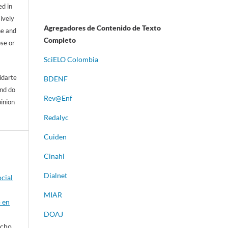
d in
sively
Agregadores de Contenido de Texto
ne and
Completo
ose or
S
ciELO Colombia
idarte
BDENF
and do
Rev@Enf
pinion
Redalyc
Cuiden
Cinahl
Dialnet
ocial
MIAR
o en
DOAJ
cho,