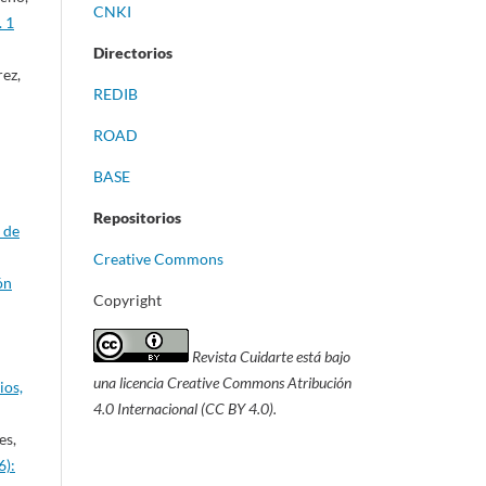
CNKI
. 1
Directorios
rez,
REDIB
ROAD
BASE
Repositorios
 de
Creative Commons
ón
Copyright
Revista Cuidarte está bajo
una licencia Creative Commons Atribución
ios,
4.0 Internacional (CC BY 4.0).
es,
6):