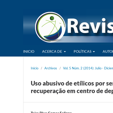
INICIO
ACERCA DE
POLÍTICAS
AUTO
Inicio
/
Archivos
/
Vol. 5 Núm. 2 (2014): Julio - Dici
Uso abusivo de etílicos por s
recuperação em centro de de
Taísa Diva Gomes Felippe