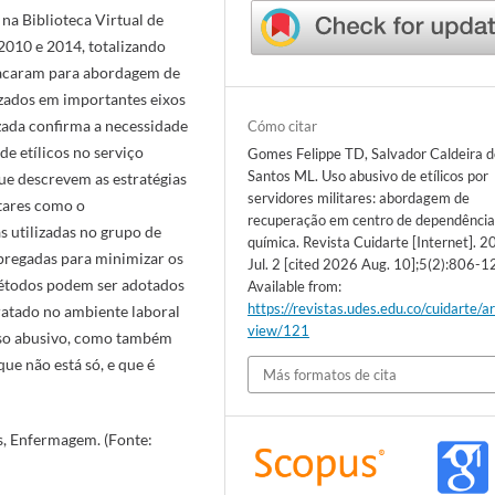
 na Biblioteca Virtual de
2010 e 2014, totalizando
stacaram para abordagem de
izados em importantes eixos
zada confirma a necessidade
Cómo citar
de etílicos no serviço
Gomes Felippe TD, Salvador Caldeira d
Santos ML. Uso abusivo de etílicos por
que descrevem as estratégias
servidores militares: abordagem de
tares como o
recuperação em centro de dependênci
 utilizadas no grupo de
química. Revista Cuidarte [Internet]. 
regadas para minimizar os
Jul. 2 [cited 2026 Aug. 10];5(2):806-1
métodos podem ser adotados
Available from:
https://revistas.udes.edu.co/cuidarte/ar
tratado no ambiente laboral
view/121
 uso abusivo, como também
ue não está só, e que é
Más formatos de cita
s, Enfermagem. (Fonte: