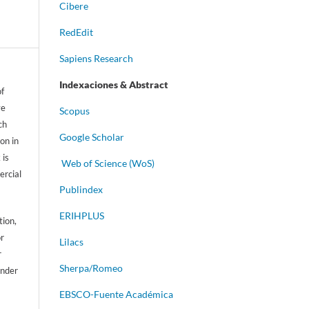
Cibere
RedEdit
Sapiens Research
Indexaciones & Abstract
of
ve
Scopus
ch
Google Scholar
on in
 is
Web of Science (WoS)
ercial
Publindex
ERIHPLUS
tion,
or
Lilacs
r
Sherpa/Romeo
ander
EBSCO-Fuente Académica