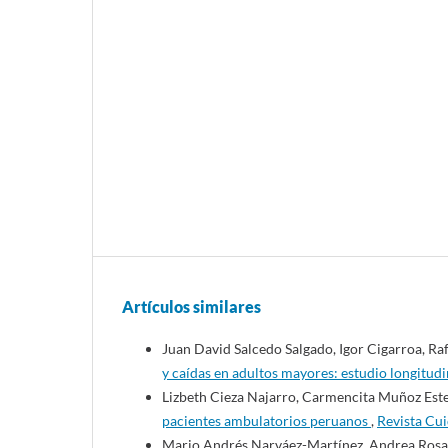
Artículos similares
Juan David Salcedo Salgado, Igor Cigarroa, Raf
y caídas en adultos mayores: estudio longitud
Lizbeth Cieza Najarro, Carmencita Muñoz Este
pacientes ambulatorios peruanos
,
Revista Cui
Mario Andrés Narváez-Martínez, Andrea Rosas