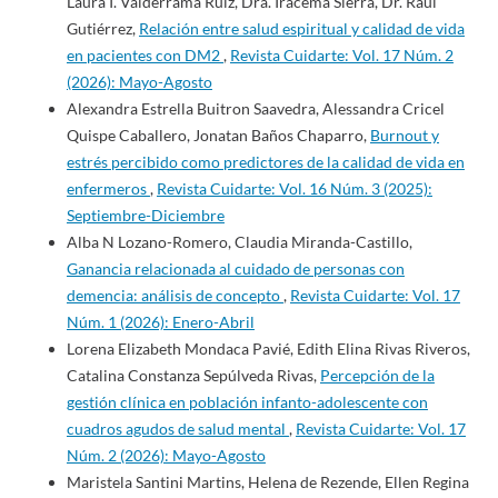
Laura I. Valderrama Ruiz, Dra. Iracema Sierra, Dr. Raúl
Gutiérrez,
Relación entre salud espiritual y calidad de vida
en pacientes con DM2
,
Revista Cuidarte: Vol. 17 Núm. 2
(2026): Mayo-Agosto
Alexandra Estrella Buitron Saavedra, Alessandra Cricel
Quispe Caballero, Jonatan Baños Chaparro,
Burnout y
estrés percibido como predictores de la calidad de vida en
enfermeros
,
Revista Cuidarte: Vol. 16 Núm. 3 (2025):
Septiembre-Diciembre
Alba N Lozano-Romero, Claudia Miranda-Castillo,
Ganancia relacionada al cuidado de personas con
demencia: análisis de concepto
,
Revista Cuidarte: Vol. 17
Núm. 1 (2026): Enero-Abril
Lorena Elizabeth Mondaca Pavié, Edith Elina Rivas Riveros,
Catalina Constanza Sepúlveda Rivas,
Percepción de la
gestión clínica en población infanto-adolescente con
cuadros agudos de salud mental
,
Revista Cuidarte: Vol. 17
Núm. 2 (2026): Mayo-Agosto
Maristela Santini Martins, Helena de Rezende, Ellen Regina