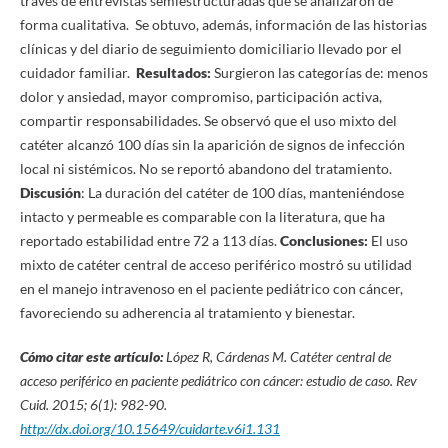
través de entrevistas semiestructuradas que se analizaron de
forma cualitativa. Se obtuvo, además, información de las historias
clínicas y del diario de seguimiento domiciliario llevado por el
cuidador familiar.
Resultados:
Surgieron las categorías de: menos
dolor y ansiedad, mayor compromiso, participación activa,
compartir responsabilidades. Se observó que el uso mixto del
catéter alcanzó 100 días sin la aparición de signos de infección
local ni sistémicos. No se reportó abandono del tratamiento.
Discusión
: La duración del catéter de 100 días, manteniéndose
intacto y permeable es comparable con la literatura, que ha
reportado estabilidad entre 72 a 113 días.
Conclusiones:
El uso
mixto de catéter central de acceso periférico mostró su utilidad
en el manejo intravenoso en el paciente pediátrico con cáncer,
favoreciendo su adherencia al tratamiento y bienestar.
Cómo citar este artículo:
López R, Cárdenas M
.
Catéter central de
acceso periférico en paciente pediátrico con cáncer: estudio de caso.
Rev
Cuid. 2015; 6(1): 982-90.
http://dx.doi.org/10.15649/cuidarte.v6i1.131