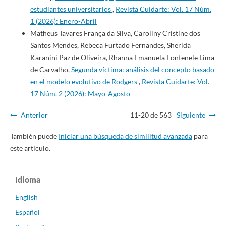
estudiantes universitarios
,
Revista Cuidarte: Vol. 17 Núm.
1 (2026): Enero-Abril
Matheus Tavares França da Silva, Caroliny Cristine dos
Santos Mendes, Rebeca Furtado Fernandes, Sherida
Karanini Paz de Oliveira, Rhanna Emanuela Fontenele Lima
de Carvalho,
Segunda víctima: análisis del concepto basado
en el modelo evolutivo de Rodgers
,
Revista Cuidarte: Vol.
17 Núm. 2 (2026): Mayo-Agosto
Anterior
11-20 de 563
Siguiente
También puede
Iniciar una búsqueda de similitud avanzada
para
este artículo.
Idioma
English
Español