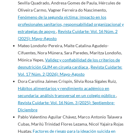
Sevilla Quadrado, Andresa Gomes de Paula, Hércules de
Oliveira Carmo, Vagner Ferreira do Nascimento,
Fenómeno de la segunda víctima: impacto en los
profesionales sanitarios, responsabilidad organizacional y
estrategias de apoyo
,
Revista Cuidarte: Vol. 16 Núm. 2
(2025): Mayo-Agosto
Mateo Londoño-Pereira, Maite Catalina Agudelo-
Cifuentes, Nora Múnera, Sara Paredes, Maritza Londoño,
Mónica Yepes,
Validez y confiabilidad de los criterios de
desnutrición GLIM en cirugía cardíaca
,
Revista Cuidarte:
Vol. 17 Núm. 2 (2026): Mayo-Agosto
Dora Carolina Jaimes Crispín, Silvia Rosa Sigales Ruiz,
Hábitos alimentarios y rendimiento académico en
secundaria: análisis transversal en un colegio público
,
Revista Cuidarte: Vol. 16 Núm. 3 (2025): Septiembre-
Diciembre
Pablo Valentino Aguilar Chávez, Marco Antonio Talavera
Cubas, Marilú Trinidad Flores Lezama, Nicol Yajaira Rojas
Huatay,
Factores de riesgo para la ideación suicida en