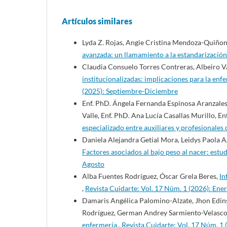
Artículos similares
Lyda Z. Rojas, Angie Cristina Mendoza-Quiñon
avanzada: un llamamiento a la estandarizació
Claudia Consuelo Torres Contreras, Albeiro 
institucionalizadas: implicaciones para la enf
(2025): Septiembre-Diciembre
Enf. PhD. Ángela Fernanda Espinosa Aranzale
Valle, Enf. PhD. Ana Lucía Casallas Murillo, En
especializado entre auxiliares y profesionales
Daniela Alejandra Getial Mora, Leidys Paola 
Factores asociados al bajo peso al nacer: estu
Agosto
Alba Fuentes Rodríguez, Óscar Grela Beres,
In
,
Revista Cuidarte: Vol. 17 Núm. 1 (2026): Ene
Damaris Angélica Palomino-Alzate, Jhon Edins
Rodríguez, German Andrey Sarmiento-Velasc
enfermería
,
Revista Cuidarte: Vol. 17 Núm. 1 