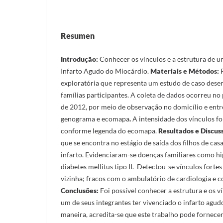
Resumen
Introdução:
Conhecer os vínculos e a estrutura de u
Infarto Agudo do Miocárdio.
Materiais e Métodos:
P
exploratória que representa um estudo de caso des
famílias participantes. A coleta de dados ocorreu no
de 2012, por meio de observação no domicílio e ent
genograma e ecomapa
.
A intensidade dos vínculos foi
conforme legenda do ecomapa.
Resultados e Discus
que se encontra no estágio de saída dos filhos de cas
infarto. Evidenciaram-se doenças familiares como hip
diabetes mellitus tipo II. Detectou-se vínculos fortes 
vizinha; fracos com o ambulatório de cardiologia e c
Conclusões:
Foi possível conhecer a estrutura e os v
um de seus integrantes ter vivenciado o infarto agu
maneira, acredita-se que este trabalho pode fornecer 