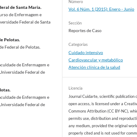
Número
eral de Santa Maria.
Vol. 6 Núm. 1 (2015): Enero - Junio
urso de Enfermagem e
ersidade Federal de Santa
Sección
Reportes de Caso
e Pelotas.
Categorías
e Federal de Pelotas.
Cuidado intensivo
Cardiovascular y metabólico
aculdade de Enfermagem e
Atención clínica de la salud
niversidade Federal de
Licencia
lotas.
Journal Cuidarte, scientific publication 
aculdade de Enfermagem e
open access, is licensed under a Creati
niversidade Federal de
Commons Attribution (CC BY-NC), whi
permits use, distribution and reproducti
any medium, provided the original work
properly cited and is not used for comm