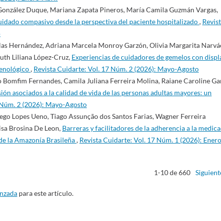
González Duque, Mariana Zapata Pineros, María Camila Guzmán Vargas,
uidado compasivo desde la perspectiva del paciente hospitalizado
,
Revis
o
llas Hernández, Adriana Marcela Monroy Garzón, Olivia Margarita Narvá
uth Liliana López-Cruz,
Experiencias de cuidadores de gemelos con displ
menológico
,
Revista Cuidarte: Vol. 17 Núm. 2 (2026): Mayo-Agosto
o Bomfim Fernandes, Camila Juliana Ferreira Molina, Raiane Caroline Gar
ión asociados a la calidad de vida de las personas adultas mayores: un
7 Núm. 2 (2026): Mayo-Agosto
ego Lopes Ueno, Tiago Assunção dos Santos Farias, Wagner Ferreira
isa Brosina De Leon,
Barreras y facilitadores de la adherencia a la medic
 de la Amazonía Brasileña
,
Revista Cuidarte: Vol. 17 Núm. 1 (2026): Enero
1-10 de 660
Siguient
anzada
para este artículo.