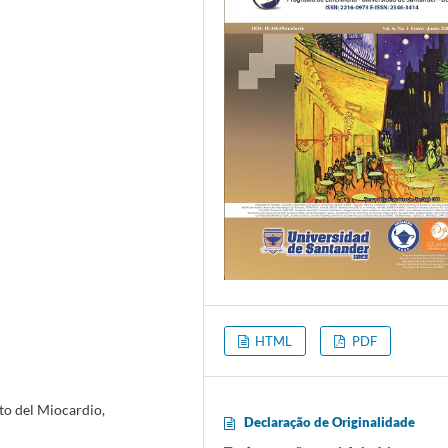
HTML
PDF
rto del Miocardio,
Declaração de Originalidade