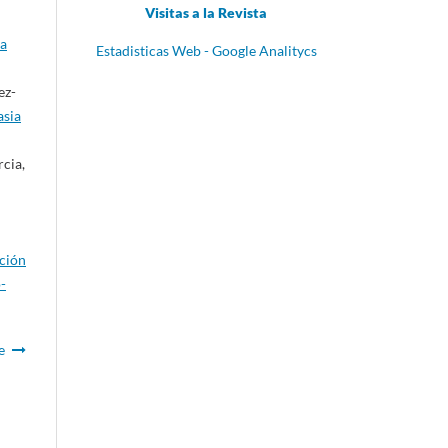
Visitas a la Revista
ta
Estadisticas Web - Google Analitycs
ez-
asia
cia,
ación
-
e