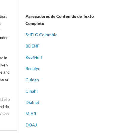
Agregadores de Contenido de Texto
tion,
Completo
or
r
S
ciELO Colombia
ander
BDENF
Rev@Enf
d in
sively
Redalyc
ne and
ose or
Cuiden
Cinahl
idarte
Dialnet
and do
MIAR
pinion
DOAJ