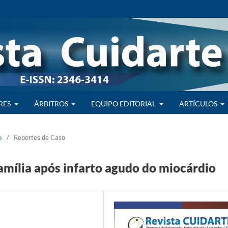
RES
ÁRBITROS
EQUIPO EDITORIAL
ARTÍCULOS
o
/
Reportes de Caso
amília após infarto agudo do miocárdio