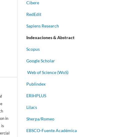
Cibere
RedEdit
Sapiens Research
Indexaciones & Abstract
Scopus
Google Scholar
Web of Science (WoS)
Publindex
ERIHPLUS
of
ve
Lilacs
ch
on in
Sherpa/Romeo
 is
EBSCO-Fuente Académica
ercial