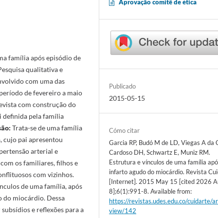
Aprovação comitê de ética
ma família após episódio de
esquisa qualitativa e
envolvido com uma das
Publicado
 período de fevereiro a maio
2015-05-15
revista com construção do
 definida pela família
são:
Trata-se de uma família
Cómo citar
a, cujo pai apresentou
Garcia RP, Budó M de LD, Viegas A da 
ertensão arterial e
Cardoso DH, Schwartz E, Muniz RM.
Estrutura e vínculos de uma família ap
com os familiares, filhos e
infarto agudo do miocárdio. Revista Cu
onflituosos com vizinhos.
[Internet]. 2015 May 15 [cited 2026 A
ínculos de uma família, após
8];6(1):991-8. Available from:
do do miocárdio. Dessa
https://revistas.udes.edu.co/cuidarte/ar
subsídios e reflexões para a
view/142