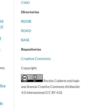
CNKI
Directorios
ica
REDIB
il
ROAD
3
BASE
Repositorios
l
Creative Commons
uez,
Copyright
Revista Cuidarte está bajo
tica
una licencia Creative Commons Atribución
4.0 Internacional (CC BY 4.0).
de