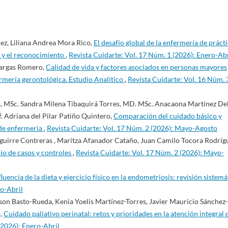
ez, Liliana Andrea Mora Rico,
El desafío global de la enfermería de práct
n y el reconocimiento
,
Revista Cuidarte: Vol. 17 Núm. 1 (2026): Enero-Abr
Vargas Romero,
Calidad de vida y factores asociados en personas mayores
ermería gerontológica. Estudio Analítico
,
Revista Cuidarte: Vol. 16 Núm. 
s, MSc. Sandra Milena Tibaquirá Torres, MD. MSc. Anacaona Martínez De
f. Adriana del Pilar Patiño Quintero,
Comparación del cuidado básico y
 de enfermería
,
Revista Cuidarte: Vol. 17 Núm. 2 (2026): Mayo-Agosto
Aguirre Contreras , Maritza Afanador Cataño, Juan Camilo Tocora Rodríg
dio de casos y controles
,
Revista Cuidarte: Vol. 17 Núm. 2 (2026): Mayo-
fluencia de la dieta y ejercicio físico en la endometriosis: revisión sistemá
ro-Abril
on Basto-Rueda, Kenia Yoelis Martínez-Torres, Javier Mauricio Sánchez-
o,
Cuidado paliativo perinatal: retos y prioridades en la atención integral 
(2026): Enero-Abril