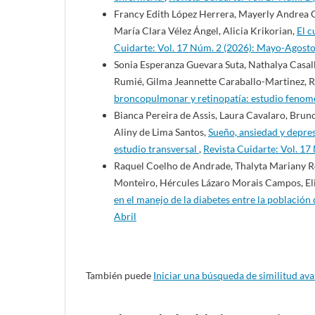
Francy Edith López Herrera, Mayerly Andrea 
María Clara Vélez Ángel, Alicia Krikorian,
El c
Cuidarte: Vol. 17 Núm. 2 (2026): Mayo-Agost
Sonia Esperanza Guevara Suta, Nathalya Casa
Rumié, Gilma Jeannette Caraballo-Martinez, R
broncopulmonar y retinopatía: estudio feno
Bianca Pereira de Assis, Laura Cavalaro, Brun
Aliny de Lima Santos,
Sueño, ansiedad y depres
estudio transversal
,
Revista Cuidarte: Vol. 1
Raquel Coelho de Andrade, Thalyta Mariany R
Monteiro, Hércules Lázaro Morais Campos, El
en el manejo de la diabetes entre la población
Abril
También puede
Iniciar una búsqueda de similitud av