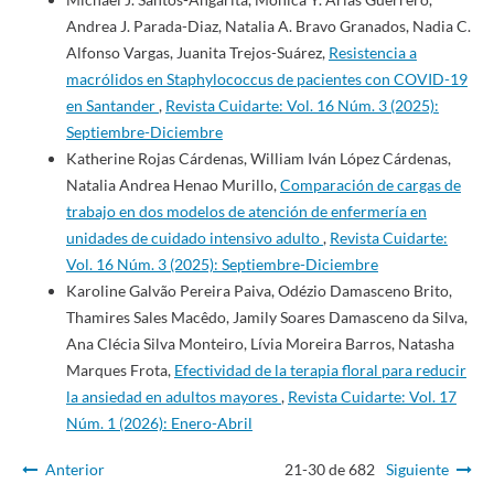
Andrea J. Parada-Diaz, Natalia A. Bravo Granados, Nadia C.
Alfonso Vargas, Juanita Trejos-Suárez,
Resistencia a
macrólidos en Staphylococcus de pacientes con COVID-19
en Santander
,
Revista Cuidarte: Vol. 16 Núm. 3 (2025):
Septiembre-Diciembre
Katherine Rojas Cárdenas, William Iván López Cárdenas,
Natalia Andrea Henao Murillo,
Comparación de cargas de
trabajo en dos modelos de atención de enfermería en
unidades de cuidado intensivo adulto
,
Revista Cuidarte:
Vol. 16 Núm. 3 (2025): Septiembre-Diciembre
Karoline Galvão Pereira Paiva, Odézio Damasceno Brito,
Thamires Sales Macêdo, Jamily Soares Damasceno da Silva,
Ana Clécia Silva Monteiro, Lívia Moreira Barros, Natasha
Marques Frota,
Efectividad de la terapia floral para reducir
la ansiedad en adultos mayores
,
Revista Cuidarte: Vol. 17
Núm. 1 (2026): Enero-Abril
Anterior
21-30 de 682
Siguiente