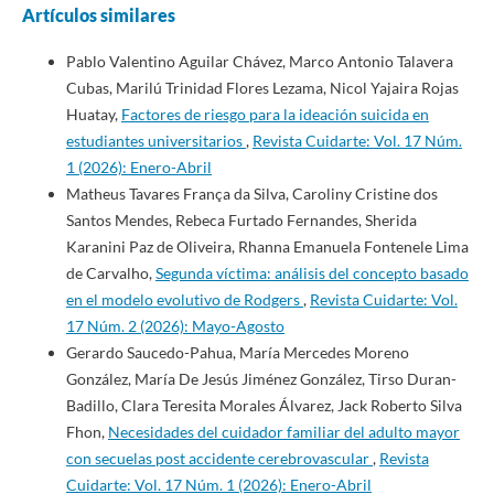
Artículos similares
Pablo Valentino Aguilar Chávez, Marco Antonio Talavera
Cubas, Marilú Trinidad Flores Lezama, Nicol Yajaira Rojas
Huatay,
Factores de riesgo para la ideación suicida en
estudiantes universitarios
,
Revista Cuidarte: Vol. 17 Núm.
1 (2026): Enero-Abril
Matheus Tavares França da Silva, Caroliny Cristine dos
Santos Mendes, Rebeca Furtado Fernandes, Sherida
Karanini Paz de Oliveira, Rhanna Emanuela Fontenele Lima
de Carvalho,
Segunda víctima: análisis del concepto basado
en el modelo evolutivo de Rodgers
,
Revista Cuidarte: Vol.
17 Núm. 2 (2026): Mayo-Agosto
Gerardo Saucedo-Pahua, María Mercedes Moreno
González, María De Jesús Jiménez González, Tirso Duran-
Badillo, Clara Teresita Morales Álvarez, Jack Roberto Silva
Fhon,
Necesidades del cuidador familiar del adulto mayor
con secuelas post accidente cerebrovascular
,
Revista
Cuidarte: Vol. 17 Núm. 1 (2026): Enero-Abril