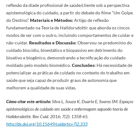
reflexão da díade profissional de saúde/cliente sob a perspectiva
epistemológica do cuidado, a partir do debate do filme “Um Golpe
do Destino”.
Materiais e Métodos:
Artigo de reflexão
fundamentado na Teoria de Halldorsdottir que aborda os cincos
modos de ser com o outro, incluindo comportamentos de cuidar e
não-cuidar.
Resultados e Discussão:
Observou-se predomínio do
cuidado biocídio, bioestático e biopassivo em detrimento do
bioativo e biogênico, demonstrando a tecnificação do cuidado
moldado pelo modelo biomédico.
Conclusões:
Há necessidade de
potencializar as práticas de cuidado no contexto do trabalho em
saúde que seja capaz de produzir graus de autonomia que
melhorem a qualidade de suas vidas.
Cómo citar este artículo:
Silva L, Souza K, Duarte E, Soares SM
.
Espaços
epistemológicos de cuidado em saúde e enfermagem segundo teoria de
Halldorsdottir.
Rev Cuid. 2016; 7(2): 1358-65.
http://dx.doi.org/10.15649/cuidarte.v7i2.333