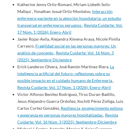
Katherine Jenny Ortiz-Romaní, Miriam Lizbeth Solis-
Mallqui , Yonathan Josué Ortiz-Montalvo,
Interacción
enfermera-paciente en la atención hospitalaria: un estudio
transversal en enfermeros peruanos
,
Revista Cuidarte: Vol.
17 Núm. 1 (2026): Enero-Abril
Javier Rojas-Avila, Alejandra Ximena Araya, Nicole Pinilla
Carrasco,
Fragilidad social en las personas mayores: Un
análisis de concepto
,
Revista Cuidarte: Vol. 16 Núm. 3
(2025): Septiembre-Diciembre
Erick Landeros-Olvera, José Ramón Martínez-Riera,
La
inteligencia artificial del futuro: reflexiones sobre su
posible impacto en el cuidado humano de Enfermería
,
Revista Cuidarte: Vol. 17 Núm. 1 (2026): Enero-Abril
Víctor Alfonso Benítez Rodríguez, Tirso Duran-Badillo,
Jesus Alejandro Guerra Ordoñez, Xochitl Pérez Zúñiga, Luis
Carlos Cortez González,
Resiliencia, envejecimiento exitoso
y esperanza en personas mayores hospitalizadas
,
Revista
Cuidarte: Vol. 16 Núm. 3 (2025): Septiembre-Diciembre
Michael J. Santos-Angarita, Monica Y. Arias Guerrero,