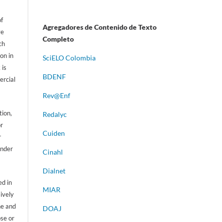
of
Agregadores de Contenido de Texto
ve
Completo
ch
on in
S
ciELO Colombia
 is
BDENF
ercial
Rev@Enf
tion,
Redalyc
or
Cuiden
r
ander
Cinahl
Dialnet
d in
MIAR
sively
ne and
DOAJ
ose or