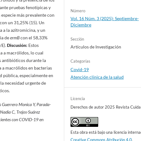
nte pruebas fenotípicas y
Número
a especie más prevalente con
Vol. 16 Núm. 3 (2025): Septiembre-
on un 31,25% (15). Un
Diciembre
 a la azitromicina, y un
cia de
ermB
con el 58,33%
Sección
/E)
.
Discusión:
Estos
Artículos de Investigación
a a macrólidos, lo cual
 antibióticos durante la
Categorías
a a macrólidos en bacterias
Covid-19
ud pública, especialmente en
Atención clínica de la salud
 la necesidad urgente de
icos.
Licencia
s Guerrero Monica Y, Parada-
Derechos de autor 2025 Revista Cuida
Nadia C, Trejos-Suárez
acientes con COVID-19 en
Esta obra está bajo una licencia interna
Creative Commons Atribución 4.0
.