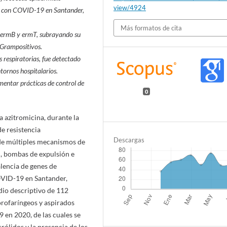
view/4924
dos con COVID-19 en Santander,
Más formatos de cita
a ermB y ermT, subrayando su
 Grampositivos.
s respiratorias, fue detectado
ntornos hospitalarios.
mentar prácticas de control de
0
a azitromicina, durante la
e resistencia
Descargas
 de múltiples mecanismos de
, bombas de expulsión e
lencia de genes de
COVID-19 en Santander,
dio descriptivo de 112
rofaríngeos y aspirados
 en 2020, de las cuales se
rólidos y la presencia de los