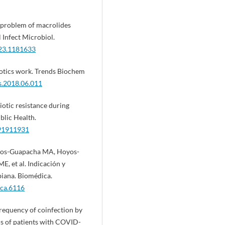
re problem of macrolides
 Infect Microbiol.
023.1181633
otics work. Trends Biochem
bs.2018.06.011
otic resistance during
blic Health.
191911931
oyos-Guapacha MA, Hoyos-
 et al. Indicación y
iana. Biomédica.
ica.6116
requency of coinfection by
is of patients with COVID-