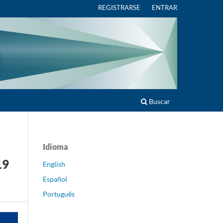
REGISTRARSE
ENTRAR
Buscar
Idioma
19
English
Español
Português