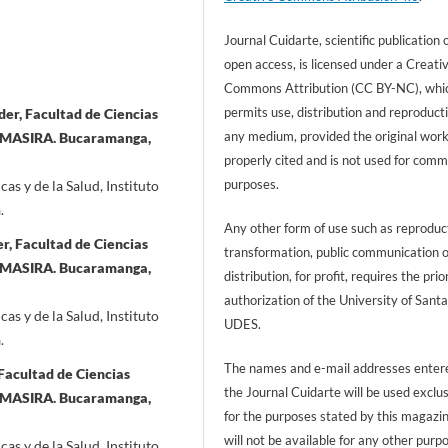
Journal Cuidarte, scientific publication 
open access, is licensed under a Creati
Commons Attribution (CC BY-NC), whi
permits use, distribution and reproducti
der, Facultad de Ciencias
any medium, provided the original work
es MASIRA. Bucaramanga,
properly cited and is not used for comm
purposes.
s y de la Salud, Instituto
a.
Any other form of use such as reproduc
r, Facultad de Ciencias
transformation, public communication 
es MASIRA. Bucaramanga,
distribution, for profit, requires the prio
authorization of the University of Sant
s y de la Salud, Instituto
UDES.
a.
The names and e-mail addresses entere
Facultad de Ciencias
the Journal Cuidarte will be used exclu
es MASIRA. Bucaramanga,
for the purposes stated by this magazi
will not be available for any other purp
s y de la Salud, Instituto