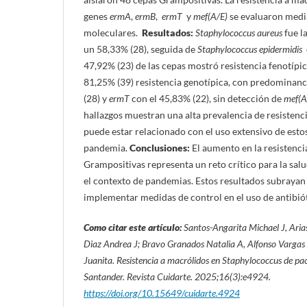
genes
ermA
,
ermB
,
ermT
y
mef(A/E)
se evaluaron media
moleculares.
Resultados:
Staphylococcus
aureus
fue l
un 58,33% (28), seguida de
Staphylococcus
epidermidis
c
47,92% (23) de las cepas mostró resistencia fenotípica
81,25% (39) resistencia genotípica, con predominan
(28) y
ermT
con el 45,83% (22), sin detección de
mef(A
hallazgos muestran una alta prevalencia de resistenci
puede estar relacionado con el uso extensivo de estos
pandemia.
Conclusiones:
El aumento en la resistenci
Grampositivas representa un reto crítico para la sal
el contexto de pandemias. Estos resultados subrayan
implementar medidas de control en el uso de antibiót
Como citar este artículo:
Santos-Angarita Michael J, Aria
Diaz Andrea J; Bravo Granados Natalia A, Alfonso Vargas 
Juanita. Resistencia a macrólidos en Staphylococcus de p
Santander. Revista Cuidarte. 2025;16(3):e4924.
https://doi.org/10.15649/cuidarte.4924