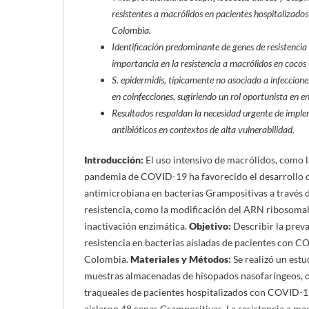
resistentes a macrólidos en pacientes hospitaliza
Colombia.
Identificación predominante de genes de resistenci
importancia en la resistencia a macrólidos en cocos
S. epidermidis, típicamente no asociado a infeccione
en coinfecciones, sugiriendo un rol oportunista en e
Resultados respaldan la necesidad urgente de imple
antibióticos en contextos de alta vulnerabilidad.
Introducción:
El uso intensivo de macrólidos, como l
pandemia de COVID-19 ha favorecido el desarrollo d
antimicrobiana en bacterias Grampositivas a través
resistencia, como la modificación del ARN ribosomal
inactivación enzimática.
Objetivo:
Describir la preva
resistencia en bacterias aisladas de pacientes con 
Colombia.
Materiales y Métodos:
Se realizó un estu
muestras almacenadas de hisopados nasofaríngeos, o
traqueales de pacientes hospitalizados con COVID-19
aislaron 48 cepas Grampositivas. La resistencia a mac