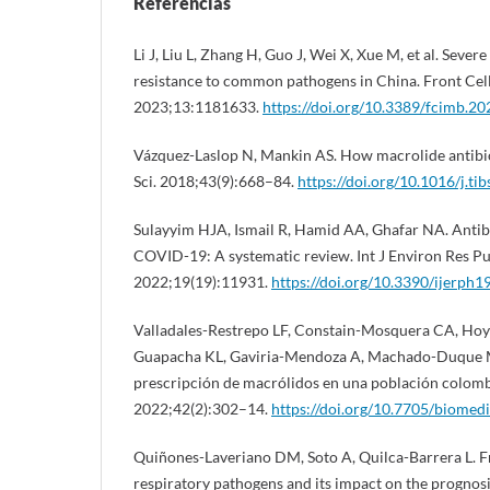
Referencias
Li J, Liu L, Zhang H, Guo J, Wei X, Xue M, et al. Seve
resistance to common pathogens in China. Front Cell
2023;13:1181633.
https://doi.org/10.3389/fcimb.2
Vázquez-Laslop N, Mankin AS. How macrolide antibi
Sci. 2018;43(9):668–84.
https://doi.org/10.1016/j.ti
Sulayyim HJA, Ismail R, Hamid AA, Ghafar NA. Antibi
COVID-19: A systematic review. Int J Environ Res Pu
2022;19(19):11931.
https://doi.org/10.3390/ijerph
Valladales-Restrepo LF, Constain-Mosquera CA, H
Guapacha KL, Gaviria-Mendoza A, Machado-Duque ME,
prescripción de macrólidos en una población colomb
2022;42(2):302–14.
https://doi.org/10.7705/biomed
Quiñones-Laveriano DM, Soto A, Quilca-Barrera L. F
respiratory pathogens and its impact on the prognos