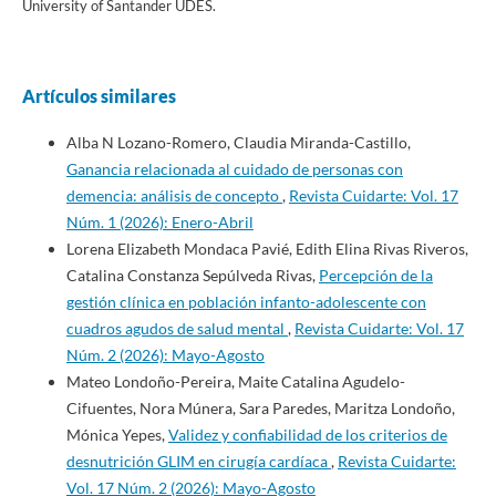
University of Santander UDES.
Artículos similares
Alba N Lozano-Romero, Claudia Miranda-Castillo,
Ganancia relacionada al cuidado de personas con
demencia: análisis de concepto
,
Revista Cuidarte: Vol. 17
Núm. 1 (2026): Enero-Abril
Lorena Elizabeth Mondaca Pavié, Edith Elina Rivas Riveros,
Catalina Constanza Sepúlveda Rivas,
Percepción de la
gestión clínica en población infanto-adolescente con
cuadros agudos de salud mental
,
Revista Cuidarte: Vol. 17
Núm. 2 (2026): Mayo-Agosto
Mateo Londoño-Pereira, Maite Catalina Agudelo-
Cifuentes, Nora Múnera, Sara Paredes, Maritza Londoño,
Mónica Yepes,
Validez y confiabilidad de los criterios de
desnutrición GLIM en cirugía cardíaca
,
Revista Cuidarte:
Vol. 17 Núm. 2 (2026): Mayo-Agosto