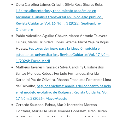
Dora Carolina Jaimes Crispín, Silvia Rosa Sigales Ruiz,
Hábitos alimentarios y rendimiento académico en
secundaria: análisis transversal en un colegio público
,
Revista Cuidarte: Vol. 16 Núm. 3 (2025): Septiembre-
Diciembre
Pablo Valentino Aguilar Chávez, Marco Antonio Talavera
Cubas, Marilú Trinidad Flores Lezama, Nicol Yajaira Rojas
Huatay,
Factores de riesgo para la ideación suicida en
estudiantes universitarios
,
Revista Cuidarte: Vol. 17 Núm.
1 (2026): Enero-Abril
Matheus Tavares França da Silva, Caroliny Cristine dos
Santos Mendes, Rebeca Furtado Fernandes, Sherida
Karanini Paz de Oliveira, Rhanna Emanuela Fontenele Lima
de Carvalho,
Segunda víctima: análisis del concepto basado
en el modelo evolutivo de Rodgers
,
Revista Cuidarte: Vol.
17 Núm. 2 (2026): Mayo-Agosto
Gerardo Saucedo-Pahua, María Mercedes Moreno
González, María De Jesús Jiménez González, Tirso Duran-