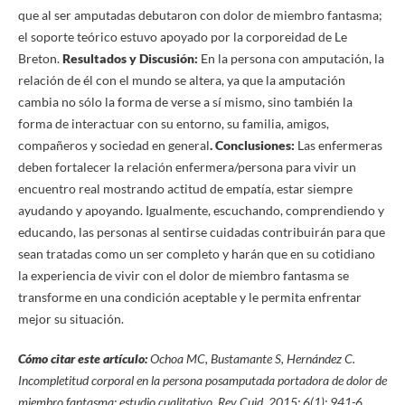
que al ser amputadas debutaron con dolor de miembro fantasma;
el soporte teórico estuvo apoyado por la corporeidad de Le
Breton.
Resultados y Discusión:
En la persona con amputación, la
relación de él con el mundo se altera, ya que la amputación
cambia no sólo la forma de verse a sí mismo, sino también la
forma de interactuar con su entorno, su familia, amigos,
compañeros y sociedad en general
. Conclusiones:
Las enfermeras
deben fortalecer la relación enfermera/persona para vivir un
encuentro real mostrando actitud de empatía, estar siempre
ayudando y apoyando. Igualmente, escuchando, comprendiendo y
educando, las personas al sentirse cuidadas contribuirán para que
sean tratadas como un ser completo y harán que en su cotidiano
la experiencia de vivir con el dolor de miembro fantasma se
transforme en una condición aceptable y le permita enfrentar
mejor su situación.
Cómo citar este artículo:
Ochoa MC
, Bustamante S, Hernández C.
Incompletitud corporal en la persona posamputada portadora de dolor de
miembro fantasma: estudio cualitativo
.
Rev Cuid. 2015; 6(1): 941-6.