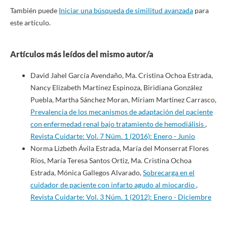
También puede
Iniciar una búsqueda de similitud avanzada
para
este artículo.
Artículos más leídos del mismo autor/a
David Jahel García Avendaño, Ma. Cristina Ochoa Estrada,
Nancy Elizabeth Martinez Espinoza, Biridiana González
Puebla, Martha Sánchez Moran, Miriam Martinez Carrasco,
Prevalencia de los mecanismos de adaptación del paciente
con enfermedad renal bajo tratamiento de hemodiálisis
,
Revista Cuidarte: Vol. 7 Núm. 1 (2016): Enero - Junio
Norma Lizbeth Ávila Estrada, María del Monserrat Flores
Ríos, María Teresa Santos Ortiz, Ma. Cristina Ochoa
Estrada, Mónica Gallegos Alvarado,
Sobrecarga en el
cuidador de paciente con infarto agudo al miocardio
,
Revista Cuidarte: Vol. 3 Núm. 1 (2012): Enero - Diciembre