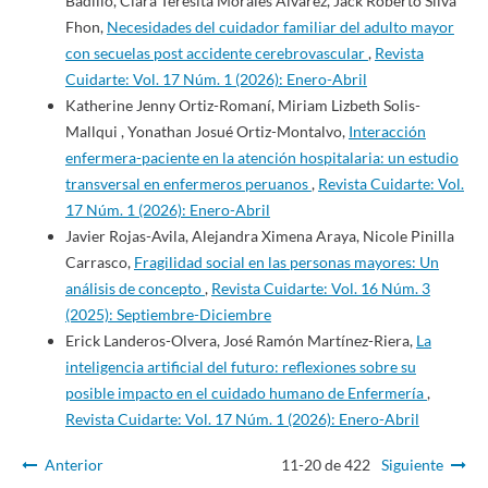
Badillo, Clara Teresita Morales Álvarez, Jack Roberto Silva
Fhon,
Necesidades del cuidador familiar del adulto mayor
con secuelas post accidente cerebrovascular
,
Revista
Cuidarte: Vol. 17 Núm. 1 (2026): Enero-Abril
Katherine Jenny Ortiz-Romaní, Miriam Lizbeth Solis-
Mallqui , Yonathan Josué Ortiz-Montalvo,
Interacción
enfermera-paciente en la atención hospitalaria: un estudio
transversal en enfermeros peruanos
,
Revista Cuidarte: Vol.
17 Núm. 1 (2026): Enero-Abril
Javier Rojas-Avila, Alejandra Ximena Araya, Nicole Pinilla
Carrasco,
Fragilidad social en las personas mayores: Un
análisis de concepto
,
Revista Cuidarte: Vol. 16 Núm. 3
(2025): Septiembre-Diciembre
Erick Landeros-Olvera, José Ramón Martínez-Riera,
La
inteligencia artificial del futuro: reflexiones sobre su
posible impacto en el cuidado humano de Enfermería
,
Revista Cuidarte: Vol. 17 Núm. 1 (2026): Enero-Abril
Anterior
11-20 de 422
Siguiente