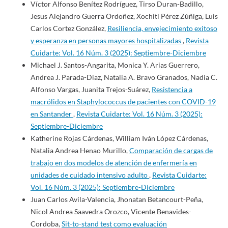
Víctor Alfonso Benítez Rodríguez, Tirso Duran-Badillo,
Jesus Alejandro Guerra Ordoñez, Xochitl Pérez Zúñiga, Luis
Carlos Cortez González,
Resiliencia, envejecimiento exitoso
y esperanza en personas mayores hospitalizadas
,
Revista
Cuidarte: Vol. 16 Núm. 3 (2025): Septiembre-Diciembre
Michael J. Santos-Angarita, Monica Y. Arias Guerrero,
Andrea J. Parada-Diaz, Natalia A. Bravo Granados, Nadia C.
Alfonso Vargas, Juanita Trejos-Suárez,
Resistencia a
macrólidos en Staphylococcus de pacientes con COVID-19
en Santander
,
Revista Cuidarte: Vol. 16 Núm. 3 (2025):
Septiembre-Diciembre
Katherine Rojas Cárdenas, William Iván López Cárdenas,
Natalia Andrea Henao Murillo,
Comparación de cargas de
trabajo en dos modelos de atención de enfermería en
unidades de cuidado intensivo adulto
,
Revista Cuidarte:
Vol. 16 Núm. 3 (2025): Septiembre-Diciembre
Juan Carlos Avila-Valencia, Jhonatan Betancourt-Peña,
Nicol Andrea Saavedra Orozco, Vicente Benavides-
Cordoba,
Sit-to-stand test como evaluación