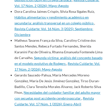
Vol. 17 Núm. 2 (2026): Mayo-Agosto
Dora Carolina Jaimes Crispín, Silvia Rosa Sigales Ruiz,
Hábitos alimentarios y rendimiento académico en
secundaria: análisis transversal en un colegio público
,
Revista Cuidarte: Vol. 16 Núm. 3 (2025): Septiembre-
Diciembre
Matheus Tavares França da Silva, Caroliny Cristine dos
Santos Mendes, Rebeca Furtado Fernandes, Sherida
Karanini Paz de Oliveira, Rhanna Emanuela Fontenele Lima
de Carvalho,
Segunda víctima: análisis del concepto basado
en el modelo evolutivo de Rodgers
,
Revista Cuidarte: Vol.
17 Núm. 2 (2026): Mayo-Agosto
Gerardo Saucedo-Pahua, María Mercedes Moreno
González, María De Jesús Jiménez González, Tirso Duran-
Badillo, Clara Teresita Morales Álvarez, Jack Roberto Silva
Fhon,
Necesidades del cuidador familiar del adulto mayor
con secuelas post accidente cerebrovascular
,
Revista
Cuidarte: Vol. 17 Núm. 1 (2026): Enero-Abril