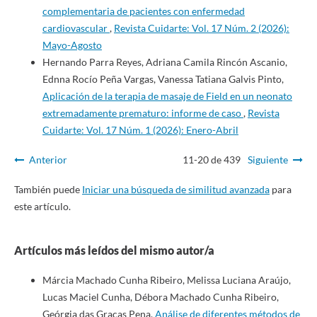
complementaria de pacientes con enfermedad
cardiovascular
,
Revista Cuidarte: Vol. 17 Núm. 2 (2026):
Mayo-Agosto
Hernando Parra Reyes, Adriana Camila Rincón Ascanio,
Ednna Rocío Peña Vargas, Vanessa Tatiana Galvis Pinto,
Aplicación de la terapia de masaje de Field en un neonato
extremadamente prematuro: informe de caso
,
Revista
Cuidarte: Vol. 17 Núm. 1 (2026): Enero-Abril
Anterior
11-20 de 439
Siguiente
También puede
Iniciar una búsqueda de similitud avanzada
para
este artículo.
Artículos más leídos del mismo autor/a
Márcia Machado Cunha Ribeiro, Melissa Luciana Araújo,
Lucas Maciel Cunha, Débora Machado Cunha Ribeiro,
Geórgia das Gracas Pena,
Análise de diferentes métodos de