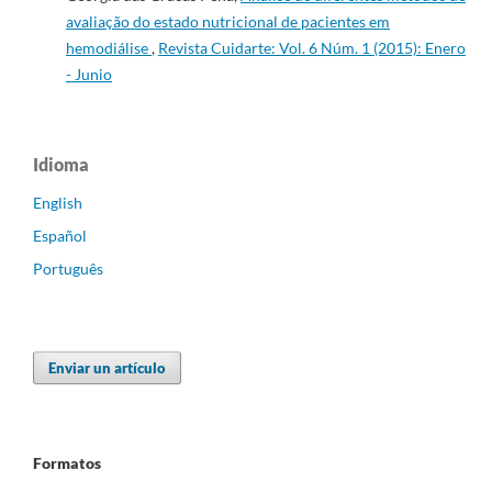
avaliação do estado nutricional de pacientes em
hemodiálise
,
Revista Cuidarte: Vol. 6 Núm. 1 (2015): Enero
- Junio
Idioma
English
Español
Português
Enviar un artículo
Formatos