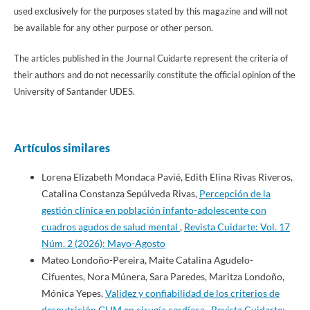
used exclusively for the purposes stated by this magazine and will not
be available for any other purpose or other person.
The articles published in the Journal Cuidarte represent the criteria of
their authors and do not necessarily constitute the official opinion of the
University of Santander UDES.
Artículos similares
Lorena Elizabeth Mondaca Pavié, Edith Elina Rivas Riveros,
Catalina Constanza Sepúlveda Rivas,
Percepción de la
gestión clínica en población infanto-adolescente con
cuadros agudos de salud mental
,
Revista Cuidarte: Vol. 17
Núm. 2 (2026): Mayo-Agosto
Mateo Londoño-Pereira, Maite Catalina Agudelo-
Cifuentes, Nora Múnera, Sara Paredes, Maritza Londoño,
Mónica Yepes,
Validez y confiabilidad de los criterios de
desnutrición GLIM en cirugía cardíaca
,
Revista Cuidarte: