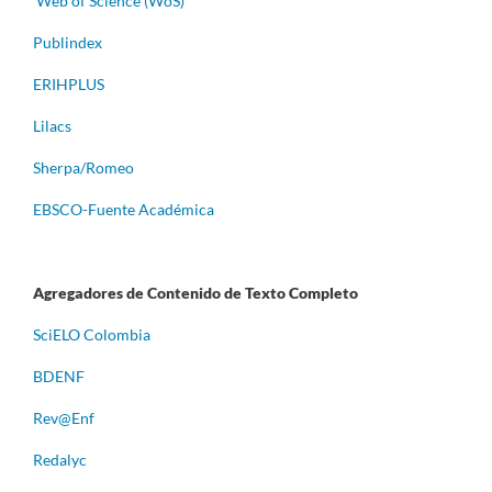
Web of Science (WoS)
Publindex
ERIHPLUS
Lilacs
Sherpa/Romeo
EBSCO-Fuente Académica
Agregadores de Contenido de Texto Completo
S
ciELO Colombia
BDENF
Rev@Enf
Redalyc