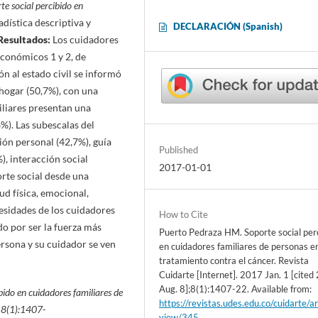
te social percibido en
tadística descriptiva y
DECLARACIÓN (Spanish)
Resultados:
Los cuidadores
económicos 1 y 2, de
ón al estado civil se informó
 hogar (50,7%), con una
iliares presentan una
%). Las subescalas del
ión personal (42,7%), guía
Published
), interacción social
2017-01-01
orte social desde una
ud física, emocional,
esidades de los cuidadores
How to Cite
do por ser la fuerza más
Puerto Pedraza HM. Soporte social per
ersona y su cuidador se ven
en cuidadores familiares de personas e
tratamiento contra el cáncer. Revista
Cuidarte [Internet]. 2017 Jan. 1 [cite
Aug. 8];8(1):1407-22. Available from:
bido en cuidadores familiares de
https://revistas.udes.edu.co/cuidarte/ar
; 8(1):1407-
view/345