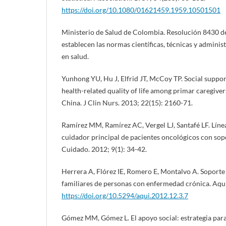
https://doi.org/10.1080/01621459.1959.10501501
Ministerio de Salud de Colombia. Resolución 8430 de
establecen las normas científicas, técnicas y administ
en salud.
Yunhong YU, Hu J, Elfrid JT, McCoy TP. Social support
health-related quality of life among primar caregiver
China. J Clin Nurs. 2013; 22(15): 2160-71.
Ramírez MM, Ramírez AC, Vergel LJ, Santafé LF. Línea
cuidador principal de pacientes oncológicos con sopo
Cuidado. 2012; 9(1): 34-42.
Herrera A, Flórez IE, Romero E, Montalvo A. Soporte 
familiares de personas con enfermedad crónica. Aqui
https://doi.org/10.5294/aqui.2012.12.3.7
Gómez MM, Gómez L. El apoyo social: estrategia para 