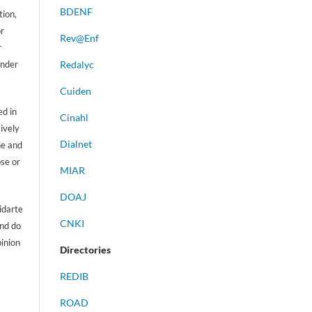
BDENF
tion,
or
Rev@Enf
r
ander
Redalyc
Cuiden
d in
Cinahl
sively
Dialnet
ne and
ose or
MIAR
DOAJ
idarte
CNKI
and do
pinion
Directories
REDIB
ROAD