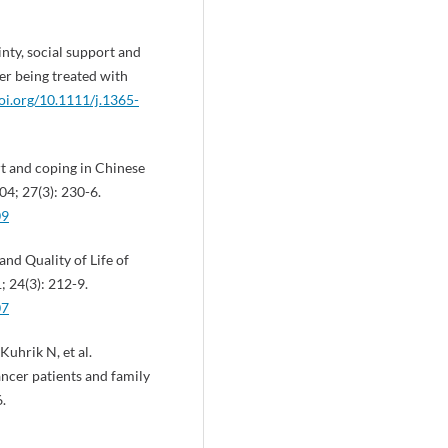
nty, social support and
er being treated with
doi.org/10.1111/j.1365-
t and coping in Chinese
04; 27(3): 230-6.
09
nd Quality of Life of
 24(3): 212-9.
07
Kuhrik N, et al.
ancer patients and family
.