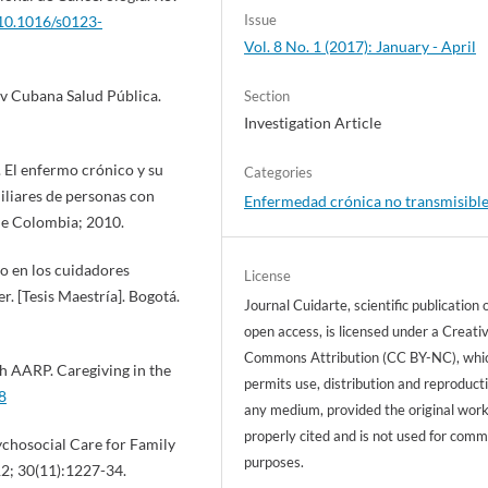
Issue
/10.1016/s0123-
Vol. 8 No. 1 (2017): January - April
Rev Cubana Salud Pública.
Section
Investigation Article
. El enfermo crónico y su
Categories
iliares de personas con
Enfermedad crónica no transmisibl
de Colombia; 2010.
o en los cuidadores
License
r. [Tesis Maestría]. Bogotá.
Journal Cuidarte, scientific publication 
open access, is licensed under a Creati
Commons Attribution (CC BY-NC), whi
th AARP. Caregiving in the
permits use, distribution and reproducti
8
any medium, provided the original work
properly cited and is not used for comm
ychosocial Care for Family
purposes.
12; 30(11):1227-34.