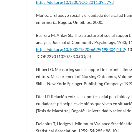
https://doi.org/10.1200/JCO.2011.39.5798
Muñoz L. El apoyo social y el cuidado de la salud hu
enfermería. Bogotá: Unibiblos; 2000.
Barrera M, Anlay SL. The structure of social support
analysis. Journal of Community Psychology. 1983; 1
https://doi.org/10.1002/1520-6629(198304)11:2
<13
JCOP2290110207>3.0.CO;2-L
Hilbert G. Measuring social support in chronic illness
editors. Measurement of Nursing Outcomes, Volume 
Skills. New York: Springer Publishing Company; 1990
Díaz LP. Relación entre el soporte social percibido y 
cuidadores principales de niños que viven en situac
[Tesis de Maestría]. Bogotá: Universidad Nacional d
Dalenius T, Hodges J. Minimum Variance Stratificati
Statistical Association. 1959; 54(285): 88-101.