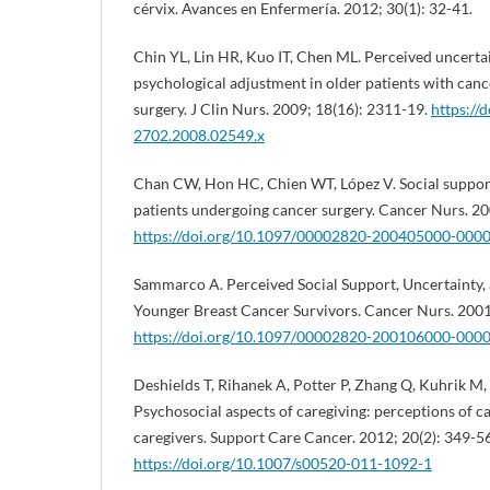
cérvix. Avances en Enfermería. 2012; 30(1): 32-41.
Chin YL, Lin HR, Kuo IT, Chen ML. Perceived uncertai
psychological adjustment in older patients with canc
surgery. J Clin Nurs. 2009; 18(16): 2311-19.
https://
2702.2008.02549.x
Chan CW, Hon HC, Chien WT, López V. Social suppor
patients undergoing cancer surgery. Cancer Nurs. 20
https://doi.org/10.1097/00002820-200405000-000
Sammarco A. Perceived Social Support, Uncertainty, a
Younger Breast Cancer Survivors. Cancer Nurs. 2001;
https://doi.org/10.1097/00002820-200106000-000
Deshields T, Rihanek A, Potter P, Zhang Q, Kuhrik M, 
Psychosocial aspects of caregiving: perceptions of c
caregivers. Support Care Cancer. 2012; 20(2): 349-56
https://doi.org/10.1007/s00520-011-1092-1