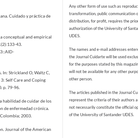
Any other form of use such as reproduc
transformation, public communication 
mana. Cuidado y práctica de
distribution, for profit, requires the prio
authorization of the University of Sant
UDES.
: a conceptual and empirical
1(2):133-43.
The names and e-mail addresses entere
3::AID-
the Journal Cuidarte will be used exclu
for the purposes stated by this magazi
will not be available for any other purp
. In: Strickland O, Waltz C,
other person.
3: Self Care and Coping
. p. 79-96.
The articles published in the Journal Cu
represent the criteria of their authors 
la habilidad de cuidar de los
not necessarily constitute the official o
ión de enfermedad crónica.
of the University of Santander UDES.
e Colombia; 2003.
on. Journal of the American