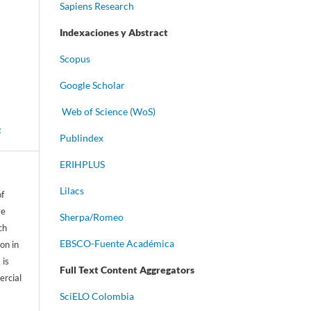
Sapiens Research
Indexaciones y Abstract
Scopus
Google Scholar
Web of Science (WoS)
e
Publindex
ERIHPLUS
Lilacs
of
ve
Sherpa/Romeo
ch
EBSCO-Fuente Académica
on in
 is
Full Text Content Aggregators
ercial
S
ciELO Colombia