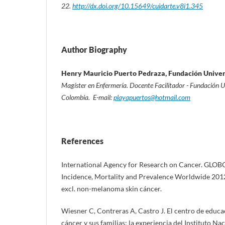
22.
http://dx.doi.org/10.15649/cuidarte.v8i1.345
Author Biography
Henry Mauricio Puerto Pedraza, Fundación Univers
Magíster en Enfermería. Docente Facilitador - Fundación Un
Colombia. E-mail:
playapuertos@hotmail.com
References
International Agency for Research on Cancer. GL
Incidence, Mortality and Prevalence Worldwide 201
excl. non-melanoma skin cáncer.
Wiesner C, Contreras A, Castro J. El centro de educa
cáncer y sus familias: la experiencia del Instituto N