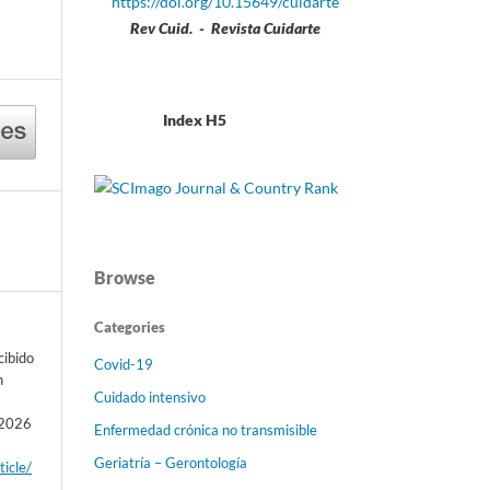
https://doi.org/10.15649/cuidarte
Rev Cuid. - Revista Cuidarte
Index H5
Browse
Categories
cibido
Covid-19
n
Cuidado intensivo
d 2026
Enfermedad crónica no transmisible
Geriatría – Gerontología
ticle/