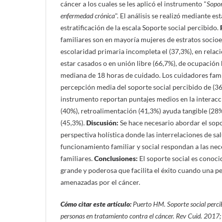
cáncer a los cuales se les aplicó el instrumento "
Sopor
enfermedad crónica
". El análisis se realizó mediante es
estratificación de la escala Soporte social percibido.
familiares son en mayoría mujeres de estratos socio
escolaridad primaria incompleta el (37,3%), en relaci
estar casados o en unión libre (66,7%), de ocupación
mediana de 18 horas de cuidado. Los cuidadores fam
percepción media del soporte social percibido de (36
instrumento reportan puntajes medios en la interacc
(40%), retroalimentación (41,3%) ayuda tangible (28%
(45,3%).
Discusión:
Se hace necesario abordar el sop
perspectiva holística donde las interrelaciones de sal
funcionamiento familiar y social respondan a las nec
familiares.
Conclusiones:
El soporte social es conoci
grande y poderosa que facilita el éxito cuando una p
amenazadas por el cáncer.
Cómo citar este artículo:
Puerto HM.
Soporte social perci
personas en tratamiento contra el cáncer. Rev Cuid. 2017