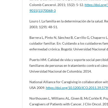
Colomb Cancerol. 2011; 15(2): 5-12.
https://doi.org
9015(11)70068-3
Louro I. La familia en la determinación de la salud. 
2003; 1(29): 48-51.
Barrera L, Pinto N, Sánchez B, Carrillo G, Chaparro L
cuidador familiar. En: Cuidando a los cuidadores fam
enfermedad crónica. Bogotá: Universidad Nacional 
Puerto HM. Calidad de vida y soporte social percibid
familiares de personas en tratamiento contra el cánce
Universidad Nacional de Colombia; 2014.
National Alliance for Caregiving in collaboration wi
USA 2009.
https://doi.org/10.1200/JCO.2011.39.579
Northousen L, Williams AL, Given B, McCorkle R. Ps
Caregivers of Patients with Cancer. J Clin Oncol. 20