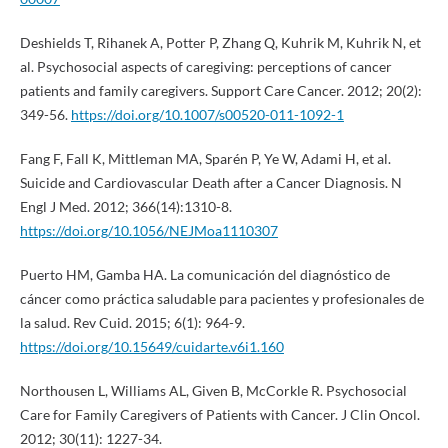
Deshields T, Rihanek A, Potter P, Zhang Q, Kuhrik M, Kuhrik N, et
al. Psychosocial aspects of caregiving: perceptions of cancer
patients and family caregivers. Support Care Cancer. 2012; 20(2):
349-56.
https://doi.org/10.1007/s00520-011-1092-1
Fang F, Fall K, Mittleman MA, Sparén P, Ye W, Adami H, et al.
Suicide and Cardiovascular Death after a Cancer Diagnosis. N
Engl J Med. 2012; 366(14):1310-8.
https://doi.org/10.1056/NEJMoa1110307
Puerto HM, Gamba HA. La comunicación del diagnóstico de
cáncer como práctica saludable para pacientes y profesionales de
la salud. Rev Cuid. 2015; 6(1): 964-9.
https://doi.org/10.15649/cuidarte.v6i1.160
Northousen L, Williams AL, Given B, McCorkle R. Psychosocial
Care for Family Caregivers of Patients with Cancer. J Clin Oncol.
2012; 30(11): 1227-34.