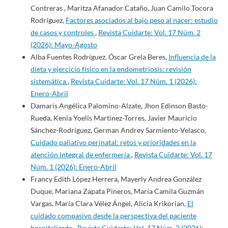
Contreras , Maritza Afanador Cataño, Juan Camilo Tocora
Rodríguez,
Factores asociados al bajo peso al nacer: estudio
de casos y controles
,
Revista Cuidarte: Vol. 17 Núm. 2
(2026): Mayo-Agosto
Alba Fuentes Rodríguez, Óscar Grela Beres,
Influencia de la
dieta y ejercicio físico en la endometriosis: revisión
sistemática
,
Revista Cuidarte: Vol. 17 Núm. 1 (2026):
Enero-Abril
Damaris Angélica Palomino-Alzate, Jhon Edinson Basto-
Rueda, Kenia Yoelis Martínez-Torres, Javier Mauricio
Sánchez-Rodríguez, German Andrey Sarmiento-Velasco,
Cuidado paliativo perinatal: retos y prioridades en la
atención integral de enfermería
,
Revista Cuidarte: Vol. 17
Núm. 1 (2026): Enero-Abril
Francy Edith López Herrera, Mayerly Andrea González
Duque, Mariana Zapata Pineros, María Camila Guzmán
Vargas, María Clara Vélez Ángel, Alicia Krikorian,
El
cuidado compasivo desde la perspectiva del paciente
hospitalizado
,
Revista Cuidarte: Vol. 17 Núm. 2 (2026):