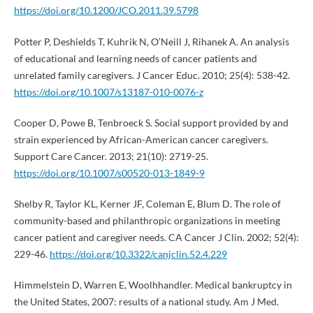
https://doi.org/10.1200/JCO.2011.39.5798
Potter P, Deshields T, Kuhrik N, O’Neill J, Rihanek A. An analysis
of educational and learning needs of cancer patients and
unrelated family caregivers. J Cancer Educ. 2010; 25(4): 538-42.
https://doi.org/10.1007/s13187-010-0076-z
Cooper D, Powe B, Tenbroeck S. Social support provided by and
strain experienced by African-American cancer caregivers.
Support Care Cancer. 2013; 21(10): 2719-25.
https://doi.org/10.1007/s00520-013-1849-9
Shelby R, Taylor KL, Kerner JF, Coleman E, Blum D. The role of
community-based and philanthropic organizations in meeting
cancer patient and caregiver needs. CA Cancer J Clin. 2002; 52(4):
229-46.
https://doi.org/10.3322/canjclin.52.4.229
Himmelstein D, Warren E, Woolhhandler. Medical bankruptcy in
the United States, 2007: results of a national study. Am J Med.