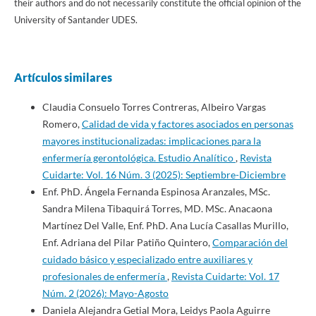
their authors and do not necessarily constitute the official opinion of the
University of Santander UDES.
Artículos similares
Claudia Consuelo Torres Contreras, Albeiro Vargas
Romero,
Calidad de vida y factores asociados en personas
mayores institucionalizadas: implicaciones para la
enfermería gerontológica. Estudio Analítico
,
Revista
Cuidarte: Vol. 16 Núm. 3 (2025): Septiembre-Diciembre
Enf. PhD. Ángela Fernanda Espinosa Aranzales, MSc.
Sandra Milena Tibaquirá Torres, MD. MSc. Anacaona
Martínez Del Valle, Enf. PhD. Ana Lucía Casallas Murillo,
Enf. Adriana del Pilar Patiño Quintero,
Comparación del
cuidado básico y especializado entre auxiliares y
profesionales de enfermería
,
Revista Cuidarte: Vol. 17
Núm. 2 (2026): Mayo-Agosto
Daniela Alejandra Getial Mora, Leidys Paola Aguirre