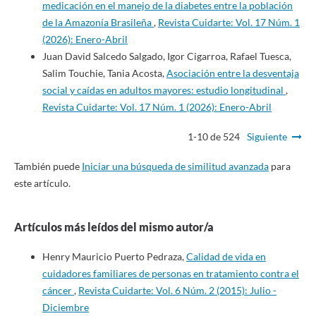
medicación en el manejo de la diabetes entre la población
de la Amazonía Brasileña
,
Revista Cuidarte: Vol. 17 Núm. 1
(2026): Enero-Abril
Juan David Salcedo Salgado, Igor Cigarroa, Rafael Tuesca,
Salim Touchie, Tania Acosta,
Asociación entre la desventaja
social y caídas en adultos mayores: estudio longitudinal
,
Revista Cuidarte: Vol. 17 Núm. 1 (2026): Enero-Abril
1-10 de 524
Siguiente
También puede
Iniciar una búsqueda de similitud avanzada
para
este artículo.
Artículos más leídos del mismo autor/a
Henry Mauricio Puerto Pedraza,
Calidad de vida en
cuidadores familiares de personas en tratamiento contra el
cáncer
,
Revista Cuidarte: Vol. 6 Núm. 2 (2015): Julio -
Diciembre