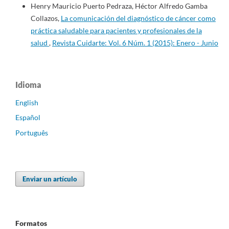
Henry Mauricio Puerto Pedraza, Héctor Alfredo Gamba
Collazos,
La comunicación del diagnóstico de cáncer como
práctica saludable para pacientes y profesionales de la
salud
,
Revista Cuidarte: Vol. 6 Núm. 1 (2015): Enero - Junio
Idioma
English
Español
Português
Enviar un artículo
Formatos