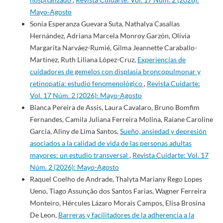
Mayo-Agosto
Sonia Esperanza Guevara Suta, Nathalya Casallas
Hernández, Adriana Marcela Monroy Garzón, Olivia
Margarita Narváez-Rumié, Gilma Jeannette Caraballo-
Martinez, Ruth Liliana López-Cruz,
Experiencias de
cuidadores de gemelos con displasia broncopulmonar y
retinopatía: estudio fenomenológico
,
Revista Cuidarte:
Vol. 17 Núm. 2 (2026): Mayo-Agosto
Bianca Pereira de Assis, Laura Cavalaro, Bruno Bomfim
Fernandes, Camila Juliana Ferreira Molina, Raiane Caroline
Garcia, Aliny de Lima Santos,
Sueño, ansiedad y depresión
asociados a la calidad de vida de las personas adultas
mayores: un estudio transversal
,
Revista Cuidarte: Vol. 17
Núm. 2 (2026): Mayo-Agosto
Raquel Coelho de Andrade, Thalyta Mariany Rego Lopes
Ueno, Tiago Assunção dos Santos Farias, Wagner Ferreira
Monteiro, Hércules Lázaro Morais Campos, Elisa Brosina
De Leon,
Barreras y facilitadores de la adherencia a la