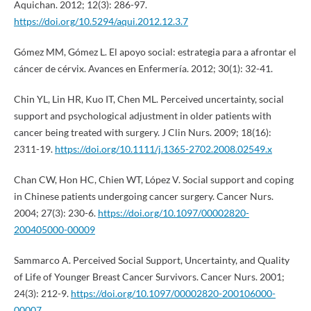
Aquichan. 2012; 12(3): 286-97.
https://doi.org/10.5294/aqui.2012.12.3.7
Gómez MM, Gómez L. El apoyo social: estrategia para a afrontar el
cáncer de cérvix. Avances en Enfermería. 2012; 30(1): 32-41.
Chin YL, Lin HR, Kuo IT, Chen ML. Perceived uncertainty, social
support and psychological adjustment in older patients with
cancer being treated with surgery. J Clin Nurs. 2009; 18(16):
2311-19.
https://doi.org/10.1111/j.1365-2702.2008.02549.x
Chan CW, Hon HC, Chien WT, López V. Social support and coping
in Chinese patients undergoing cancer surgery. Cancer Nurs.
2004; 27(3): 230-6.
https://doi.org/10.1097/00002820-
200405000-00009
Sammarco A. Perceived Social Support, Uncertainty, and Quality
of Life of Younger Breast Cancer Survivors. Cancer Nurs. 2001;
24(3): 212-9.
https://doi.org/10.1097/00002820-200106000-
00007