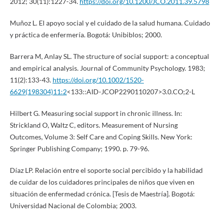
2012; 30(11):1227-34.
https://doi.org/10.1200/JCO.2011.39.5798
Muñoz L. El apoyo social y el cuidado de la salud humana. Cuidado
y práctica de enfermería. Bogotá: Unibiblos; 2000.
Barrera M, Anlay SL. The structure of social support: a conceptual
and empirical analysis. Journal of Community Psychology. 1983;
11(2):133-43.
https://doi.org/10.1002/1520-
6629(198304)11:2
<133::AID-JCOP2290110207>3.0.CO;2-L
Hilbert G. Measuring social support in chronic illness. In:
Strickland O, Waltz C, editors. Measurement of Nursing
Outcomes, Volume 3: Self Care and Coping Skills. New York:
Springer Publishing Company; 1990. p. 79-96.
Díaz LP. Relación entre el soporte social percibido y la habilidad
de cuidar de los cuidadores principales de niños que viven en
situación de enfermedad crónica. [Tesis de Maestría]. Bogotá:
Universidad Nacional de Colombia; 2003.