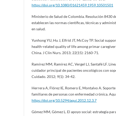
https://doi.org/10.1080/01621459.1959.10501501
Ministerio de Salud de Colombia. Resolución 8430 de
establecen las normas científicas, técnicas y administ
en salud.
Yunhong YU, Hu J, Elfrid JT, McCoy TP. Social support
health-related quality of life among primar caregiver
China. J Clin Nurs. 2013; 22(15): 2160-71.
Ramírez MM, Ramírez AC, Vergel LJ, Santafé LF. Línea
cuidador principal de pacientes oncológicos con sopo
Cuidado. 2012; 9(1): 34-42.
Herrera A, Flórez IE, Romero E, Montalvo A. Soporte 
familiares de personas con enfermedad crónica. Aqui
https://doi.org/10.5294/aqui.2012.12.3.7
Gómez MM, Gómez L. El apoyo social: estrategia para 