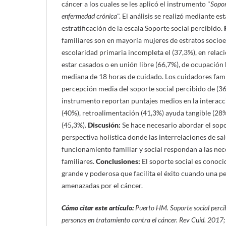
cáncer a los cuales se les aplicó el instrumento "
Sopor
enfermedad crónica
". El análisis se realizó mediante es
estratificación de la escala Soporte social percibido.
familiares son en mayoría mujeres de estratos socio
escolaridad primaria incompleta el (37,3%), en relaci
estar casados o en unión libre (66,7%), de ocupación
mediana de 18 horas de cuidado. Los cuidadores fam
percepción media del soporte social percibido de (36
instrumento reportan puntajes medios en la interacc
(40%), retroalimentación (41,3%) ayuda tangible (28%
(45,3%).
Discusión:
Se hace necesario abordar el sop
perspectiva holística donde las interrelaciones de sal
funcionamiento familiar y social respondan a las nec
familiares.
Conclusiones:
El soporte social es conoci
grande y poderosa que facilita el éxito cuando una p
amenazadas por el cáncer.
Cómo citar este artículo:
Puerto HM.
Soporte social perci
personas en tratamiento contra el cáncer. Rev Cuid. 2017