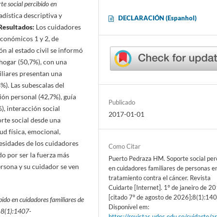
te social percibido en
tadística descriptiva y
DECLARACIÓN (Espanhol)
Resultados:
Los cuidadores
económicos 1 y 2, de
ón al estado civil se informó
 hogar (50,7%), con una
iliares presentan una
%). Las subescalas del
ión personal (42,7%), guía
Publicado
), interacción social
2017-01-01
orte social desde una
ud física, emocional,
esidades de los cuidadores
Como Citar
do por ser la fuerza más
Puerto Pedraza HM. Soporte social per
ersona y su cuidador se ven
en cuidadores familiares de personas e
tratamiento contra el cáncer. Revista
Cuidarte [Internet]. 1º de janeiro de 2
[citado 7º de agosto de 2026];8(1):14
bido en cuidadores familiares de
Disponível em:
; 8(1):1407-
https://revistas.udes.edu.co/cuidarte/ar