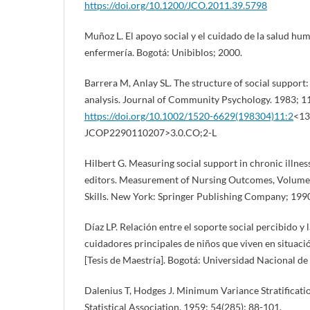
https://doi.org/10.1200/JCO.2011.39.5798
Muñoz L. El apoyo social y el cuidado de la salud hu
enfermería. Bogotá: Unibiblos; 2000.
Barrera M, Anlay SL. The structure of social support
analysis. Journal of Community Psychology. 1983; 1
https://doi.org/10.1002/1520-6629(198304)11:2
<13
JCOP2290110207>3.0.CO;2-L
Hilbert G. Measuring social support in chronic illness
editors. Measurement of Nursing Outcomes, Volume 
Skills. New York: Springer Publishing Company; 1990
Díaz LP. Relación entre el soporte social percibido y 
cuidadores principales de niños que viven en situac
[Tesis de Maestría]. Bogotá: Universidad Nacional d
Dalenius T, Hodges J. Minimum Variance Stratificati
Statistical Association. 1959; 54(285): 88-101.