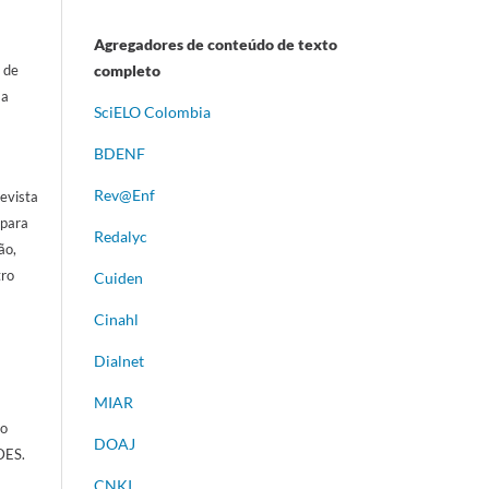
Agregadores de conteúdo de texto
 de
completo
 a
S
ciELO Colombia
BDENF
Rev@Enf
evista
 para
Redalyc
ão,
tro
Cuiden
Cinahl
Dialnet
MIAR
ão
DOAJ
DES.
CNKI