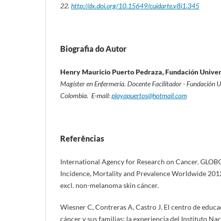
22.
http://dx.doi.org/10.15649/cuidarte.v8i1.345
Biografia do Autor
Henry Mauricio Puerto Pedraza, Fundación Univers
Magíster en Enfermería. Docente Facilitador - Fundación Un
Colombia. E-mail:
playapuertos@hotmail.com
Referências
International Agency for Research on Cancer. GL
Incidence, Mortality and Prevalence Worldwide 201
excl. non-melanoma skin cáncer.
Wiesner C, Contreras A, Castro J. El centro de educa
cáncer y sus familias: la experiencia del Instituto N