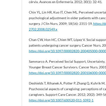
cérvix. Avances en Enfermería. 2012; 30(1): 32-41.
Chin YL, Lin HR, Kuo IT, Chen ML. Perceived uncertai
psychological adjustment in older patients with canc
surgery. J Clin Nurs. 2009; 18(16): 2311-19.
https://
2702.2008.02549.x
Chan CW, Hon HC, Chien WT, López V. Social suppor
patients undergoing cancer surgery. Cancer Nurs. 20
https://doi.org/10.1097/00002820-200405000-000
Sammarco A. Perceived Social Support, Uncertainty, a
Younger Breast Cancer Survivors. Cancer Nurs. 2001;
https://doi.org/10.1097/00002820-200106000-000
Deshields T, Rihanek A, Potter P, Zhang Q, Kuhrik M, 
Psychosocial aspects of caregiving: perceptions of c
caregivers. Support Care Cancer. 2012; 20(2): 349-56
https://doi.org/10.1007/s00520-011-1092-1