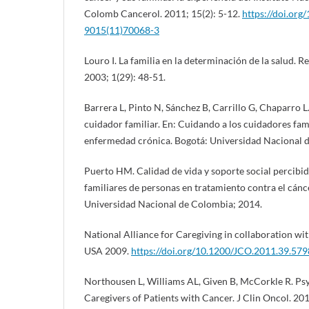
Colomb Cancerol. 2011; 15(2): 5-12.
https://doi.org
9015(11)70068-3
Louro I. La familia en la determinación de la salud. 
2003; 1(29): 48-51.
Barrera L, Pinto N, Sánchez B, Carrillo G, Chaparro L
cuidador familiar. En: Cuidando a los cuidadores fam
enfermedad crónica. Bogotá: Universidad Nacional 
Puerto HM. Calidad de vida y soporte social percibid
familiares de personas en tratamiento contra el cánce
Universidad Nacional de Colombia; 2014.
National Alliance for Caregiving in collaboration wi
USA 2009.
https://doi.org/10.1200/JCO.2011.39.579
Northousen L, Williams AL, Given B, McCorkle R. Ps
Caregivers of Patients with Cancer. J Clin Oncol. 20