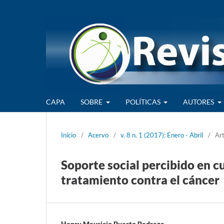
CAPA
SOBRE
POLÍTICAS
AUTORES
Início
/
Acervo
/
v. 8 n. 1 (2017): Enero - Abril
/
Art
Soporte social percibido en c
tratamiento contra el cáncer
Henry Mauricio Puerto Pedraza