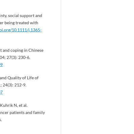
nty, social support and
er being treated with
doi.org/10.1111/j.1365-
t and coping in Chinese
04; 27(3): 230-6.
09
nd Quality of Life of
 24(3): 212-9.
07
Kuhrik N, et al.
ancer patients and family
.