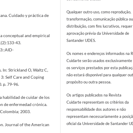
Qualquer outro uso, como reprodução,
mana. Cuidado y práctica de
transformação, comunicação pública ou
distribuição, com fins lucrativos, requer
aprovação prévia da Universidade de
: a conceptual and empirical
Santander UDES.
1(2):133-43.
3::AID-
Os nomes e endereços informados na R
Cuidarte serão usados exclusivamente
os serviços prestados por esta publicaç
. In: Strickland O, Waltz C,
não estará disponível para qualquer ou
3: Self Care and Coping
propósito ou outra pessoa.
. p. 79-96.
Os artigos publicados na Revista
la habilidad de cuidar de los
Cuidarte representam os critérios da
ión de enfermedad crónica.
responsabilidade dos autores e não
e Colombia; 2003.
representam necessariamente a posiç
oficial da Universidade de Santander U
on. Journal of the American