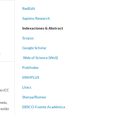
RedEdit
Sapiens Research
Indexaciones & Abstract
Scopus
Google Scholar
e
Web of Science (WoS)
Publindex
ERIHPLUS
Lilacs
ão (CC
Sherpa/Romeo
meio,
EBSCO-Fuente Académica
s estão