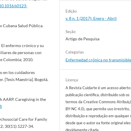
/10.1016/s0123-
Edição
v. 8 n. 1 (2017): Enero - Abril
Rev Cubana Salud Pública.
Seção
Artigo de Pesquisa
. El enfermo crónico y su
Categorias
iliares de personas con
de Colombia; 2010.
Enfermedad crónica no transmisibl
o en los cuidadores
r. [Tesis Maestría]. Bogotá.
Licença
A Revista Cuidarte é um acesso aberto
publicação científica, distribuído sob os
th AARP. Caregiving in the
termos da Creative Commons Atribuiç
8
BY-NC 4.0), que permite uso irrestrito,
distribuição e reprodução em qualquer 
ychosocial Care for Family
desde que o autor ea fonte original ele
12; 30(11):1227-34.
devidamente citada.