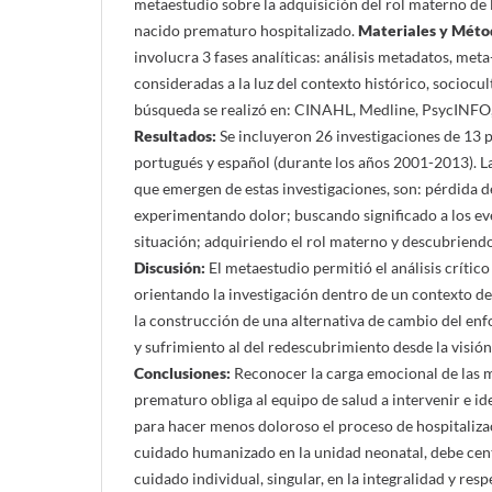
metaestudio sobre la adquisición del rol materno de
nacido prematuro hospitalizado.
Materiales y Méto
involucra 3 fases analíticas: análisis metadatos, met
consideradas a la luz del contexto histórico, sociocult
búsqueda se realizó en: CINAHL, Medline, PsycINFO,
Resultados:
Se incluyeron 26 investigaciones de 13 p
portugués y español (durante los años 2001-2013). L
que emergen de estas investigaciones, son: pérdida d
experimentando dolor; buscando significado a los ev
situación; adquiriendo el rol materno y descubriendo
Discusión:
El metaestudio permitió el análisis crítico
orientando la investigación dentro de un contexto de
la construcción de una alternativa de cambio del enf
y sufrimiento al del redescubrimiento desde la visión
Conclusiones:
Reconocer la carga emocional de las 
prematuro obliga al equipo de salud a intervenir e id
para hacer menos doloroso el proceso de hospitalizaci
cuidado humanizado en la unidad neonatal, debe cent
cuidado individual, singular, en la integralidad y resp