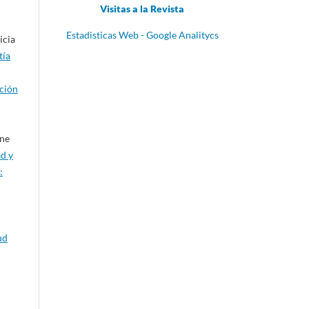
Visitas a la Revista
Estadisticas Web - Google Analitycs
icia
tía
ción
ane
d y
:
ud