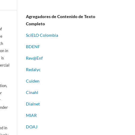
Agregadores de Contenido de Texto
Completo
of
S
ciELO Colombia
ve
ch
BDENF
on in
 is
Rev@Enf
ercial
Redalyc
Cuiden
tion,
Cinahl
or
r
Dialnet
ander
MIAR
DOAJ
d in