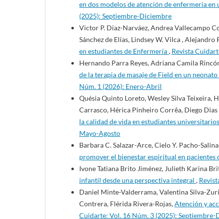
en dos modelos de atención de enfermería en 
(2025): Septiembre-Diciembre
Victor P. Díaz-Narváez, Andrea Vallecampo C
Sánchez de Elías, Lindsey W. Vilca , Alejand
en estudiantes de Enfermería
,
Revista Cuidart
Hernando Parra Reyes, Adriana Camila Rincón 
de la terapia de masaje de Field en un neona
Núm. 1 (2026): Enero-Abril
Quésia Quinto Loreto, Wesley Silva Teixeira, 
Carrasco, Hérica Pinheiro Corrêa, Diego Dias
la calidad de vida en estudiantes universitari
Mayo-Agosto
Barbara C. Salazar-Arce, Cielo Y. Pacho-Salin
promover el bienestar espiritual en pacientes
Ivone Tatiana Brito Jiménez, Julieth Karina Br
infantil desde una perspectiva integral
,
Revist
Daniel Minte-Valderrama, Valentina Silva-Zurit
Contrera, Flérida Rivera-Rojas,
Atención y acc
Cuidarte: Vol. 16 Núm. 3 (2025): Septiembre