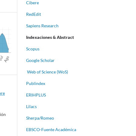
Cibere
RedEdit
Sapiens Research
Indexaciones & Abstract
Scopus
Google Scholar
Web of Science (WoS)
Publindex
bre
ERIHPLUS
Lilacs
ción
Sherpa/Romeo
EBSCO-Fuente Académica