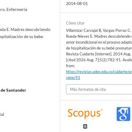
2014-08-01
ro, Enfermería
Cómo citar
ueda E. Madres descubriendo
Villamizar Carvajal B, Vargas Porras C,
spitalización de su bebe
Rueda Nieves E. Madres descubriendo 
amor incondicional en el proceso adapt
de hospitalización de su bebé prematur
Revista Cuidarte [Internet]. 2014 Aug.
[cited 2026 Aug. 7];5(2):782-91. Avail
from:
https://revistas.udes.edu.co/cuidarte/ar
view/93
Más formatos de cita
l de Santander
tal
0