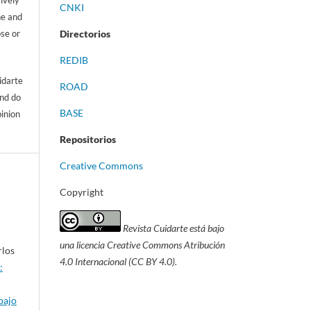
sively
CNKI
ne and
ose or
Directorios
REDIB
idarte
ROAD
and do
BASE
pinion
Repositorios
Creative Commons
Copyright
Revista Cuidarte está bajo
una licencia Creative Commons Atribución
rlos
4.0 Internacional (CC BY 4.0).
:
bajo