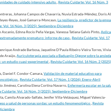
unidades de cuidado intensivo adulto
,
Revista Cuidarte: Vol. 16 Núm. 3
ontreras, Johanna Campos de Chavarría, Nuvia Estrada-Méndez, Doris Al
ro Reyes-Reyes, José Gamarra-Moncayo,
La resiliencia, predictor de la empa
e: Vol. 16 Núm. 3 (2025): Septiembre-Diciembre
Ascanio, Ednna Rocío Peña Vargas, Vanessa Tatiana Galvis Pinto,
Aplica
to extremadamente prematuro: informe de caso
,
Revista Cuidarte: Vol. 17
Henrique Andrade Barbosa, Jaqueline D'Paula Ribeiro Vieira Torres, Vivi
 de Araújo,
Auriculoterapia asociada a Baduanjin Qigong sobre la ansieda
os: un estudio cuasi-experimental
,
Revista Cuidarte: Vol. 16 Núm. 2 (2025)
as, Daniel F. Condor-Camara,
Validación de material educativo para
 oncológicos
,
Revista Cuidarte: Vol. 17 Núm. 1 (2026): Enero-Abril
ito Jiménez, Carolina Elena Cortina Navarro,
Enfermería escolar en la sal
a Cuidarte: Vol. 16 Núm. 3 (2025): Septiembre-Diciembre
a, Camila Alvarado-Salfate, Jenifer Villa-Velásquez, Miguel Valencia-
eso a salud de personas sordas: un estudio fenomenológico
,
Revista
-Diciembre