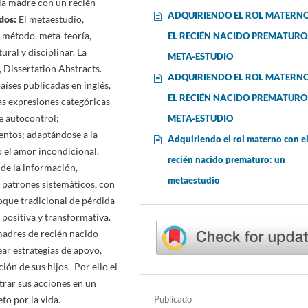
 la madre con un recién
ADQUIRIENDO EL ROL MATERN
dos:
El metaestudio,
a-método, meta-teoría,
EL RECIÉN NACIDO PREMATURO
ural y disciplinar. La
META-ESTUDIO
 Dissertation Abstracts.
ADQUIRIENDO EL ROL MATERN
aíses publicadas en inglés,
EL RECIÉN NACIDO PREMATURO
as expresiones categóricas
e autocontrol;
META-ESTUDIO
entos; adaptándose a la
Adquiriendo el rol materno con e
 el amor incondicional.
recién nacido prematuro: un
 de la información,
metaestudio
 patrones sistemáticos, con
oque tradicional de pérdida
 positiva y transformativa.
madres de recién nacido
ear estrategias de apoyo,
ón de sus hijos. Por ello el
rar sus acciones en un
eto por la vida.
Publicado