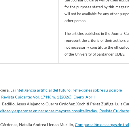
the Journal Cuidarte will be used exclu
for the purposes stated by this magazi
will not be available for any other purp
other person.
The articles published in the Journal Cu
represent the criteria of their authors 
not necessarily constitute the official o
of the University of Santander UDES.
Riera,
La inteligencia artificial del futuro: reflexiones sobre su posible
,
Revista Cuidarte: Vol. 17 Núm. 1 (2026): Enero-Abril
-Badillo, Jesus Alejandro Guerra Ordoñez, Xochitl Pérez Zúñiga, Luis Ca
exitoso y esperanza en personas mayores hospitalizadas
,
Revista Cuidarte
 Cárdenas, Natalia Andrea Henao Murillo,
Comparación de cargas de tra